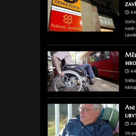
zav
4.4
Ostře
osob 
Lázně
Měl
hro
4.4
Stěžov
nástu
Ani
uby
4.4
Víc p