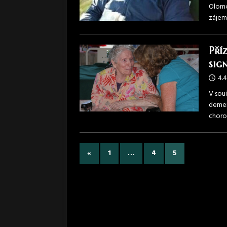
Olomo
zájem 
Pří
sign
4.4
V souč
demen
chorob
«
1
…
4
5