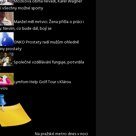
Mozková obrna nevadí, Karel Wágner
í všechny možné sporty
Manžel měl mrtvici. Žena přišla o práci i
. Nevím, co bude dál, bojí se
ONKO Prostaty radí mužům ohledně
iny prostaty
Společné vzdělávání funguje, potvrdila
e
Lymfom Help Golf Tour s Klárou
ovou
Na pražské metro dnes v noci