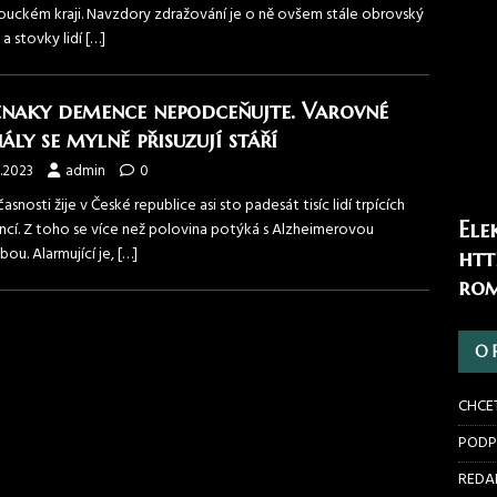
uckém kraji. Navzdory zdražování je o ně ovšem stále obrovský
a stovky lidí
[…]
znaky demence nepodceňujte. Varovné
ály se mylně přisuzují stáří
.2023
admin
0
asnosti žije v České republice asi sto padesát tisíc lidí trpících
Ele
cí. Z toho se více než polovina potýká s Alzheimerovou
ou. Alarmující je,
[…]
htt
rom
O 
CHCE
PODP
REDAK