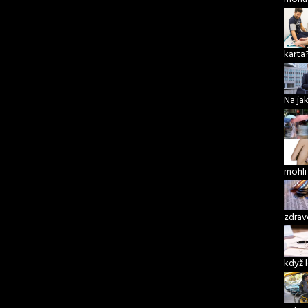
karta
Na ja
mohli
zdrav
když 