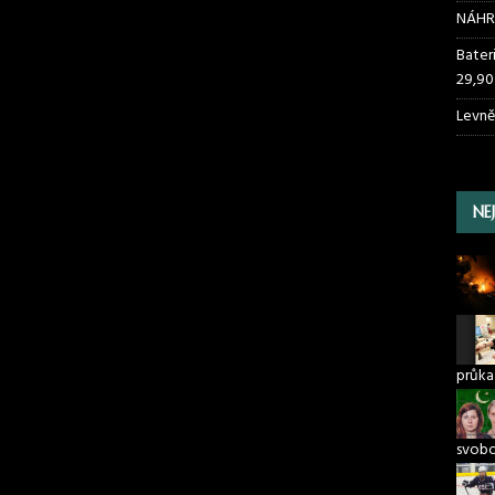
NÁHR
Bater
29,90
Levně
NE
průka
svob