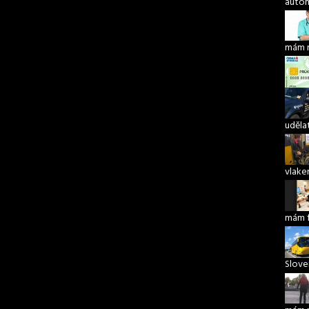
autom
mám 
udělat
vlake
mám 
Slove