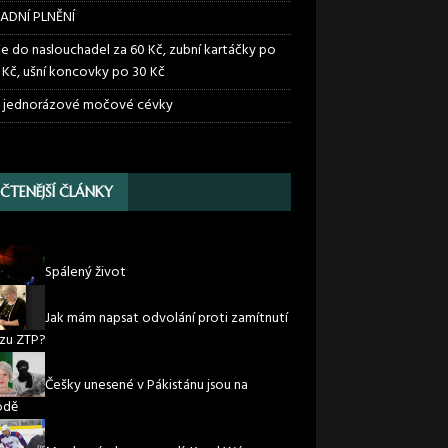
ADNÍ PLNĚNÍ
ie do naslouchadel za 60 Kč, zubní kartáčky po
 Kč, ušní koncovky po 30 Kč
 jednorázové močové cévky
JČTENĚJŠÍ ČLÁNKY
Spálený život
Jak mám napsat odvolání proti zamítnutí
zu ZTP?
Češky unesené v Pákistánu jsou na
odě