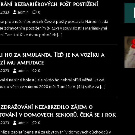
írání bezbariérových pošt postižení
.2023
admin
0
 se proti rušení poboček České pošty postavila Národní rada
se zdravotním postižením (NRZP) v souvislosti s Mariánskými
mi. Tam totiž ze dvou poboček
[…]
i ho za simulanta. Teď je na vozíku a
zí mu amputace
.2023
admin
0
al si na silné bolesti, ale nikdo ho nebral příliš vážně. Už od
pu do věznice v únoru 2020 měli Tomáše V. (44) spíše za
[…]
 zdražování nezabrzdilo zájem o
tování v domovech seniorů, čeká se i rok
.2023
admin
0
eněz si zaplatí penzisté za ubytování v domovech důchodců v