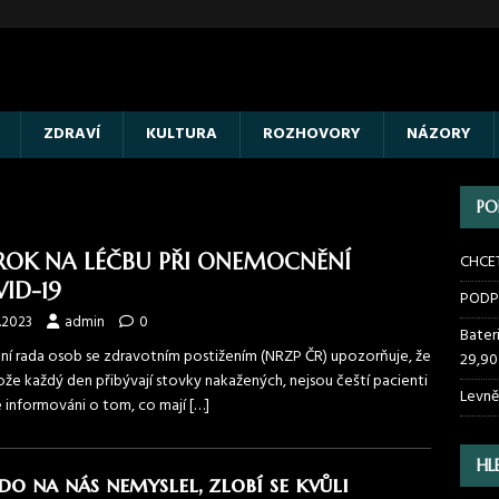
ZDRAVÍ
KULTURA
ROZHOVORY
NÁZORY
PO
ROK NA LÉČBU PŘI ONEMOCNĚNÍ
CHCE
ID-19
PODP
.2023
admin
0
Bater
ní rada osob se zdravotním postižením (NRZP ČR) upozorňuje, že
29,90
ože každý den přibývají stovky nakažených, nejsou čeští pacienti
Levně
 informováni o tom, co mají
[…]
HL
do na nás nemyslel, zlobí se kvůli