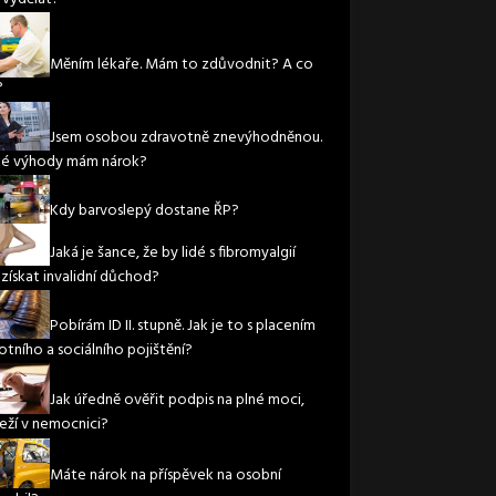
Měním lékaře. Mám to zdůvodnit? A co
?
Jsem osobou zdravotně znevýhodněnou.
ké výhody mám nárok?
Kdy barvoslepý dostane ŘP?
Jaká je šance, že by lidé s fibromyalgií
 získat invalidní důchod?
Pobírám ID II. stupně. Jak je to s placením
otního a sociálního pojištění?
Jak úředně ověřit podpis na plné moci,
leží v nemocnici?
Máte nárok na příspěvek na osobní