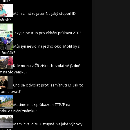
obil?
Mám cirhózu jater. Na jaký stupeň ID
nárok?
Jaký je postup pro získání průkazu ZTP?
Můj syn nevidí na jedno oko. Mohl by si
 řidičák?
Kde mohu v ČR získat bezplatné jízdné
m na Slovensku?
Chci se odvolat proti zamítnutí ID. Jak to
formulovat?
Musíme mít s průkazem ZTP/P na
nsku dálniční známku?
Mám invaliditu 2. stupně. Na jaké výhody