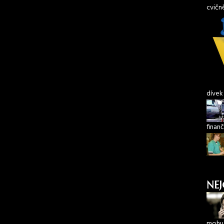
cvičn
dívek
finanč
NEJ
mohu 