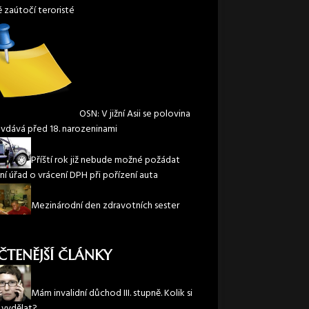
ě zaútočí teroristé
OSN: V jižní Asii se polovina
 vdává před 18. narozeninami
Příští rok již nebude možné požádat
ní úřad o vrácení DPH při pořízení auta
Mezinárodní den zdravotních sester
ČTENĚJŠÍ ČLÁNKY
Mám invalidní důchod III. stupně. Kolik si
vydělat?