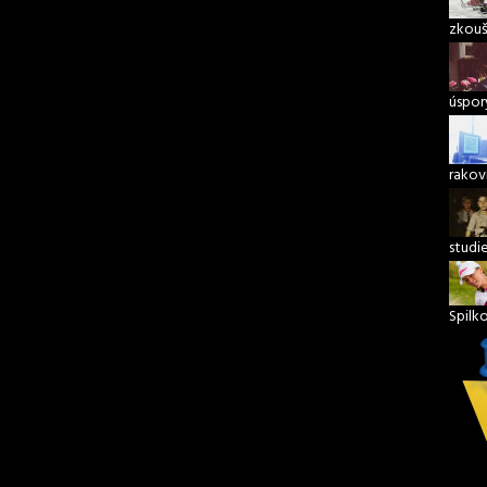
zkouš
úspory
rakov
studi
Spilk