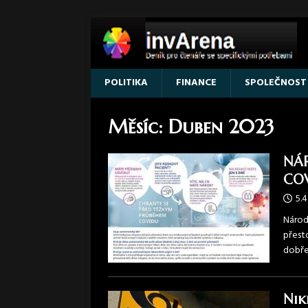
POLITIKA
FINANCE
SPOLEČNOST
Měsíc:
Duben 2023
NÁ
COV
5.4
Národ
přest
dobře
Nik