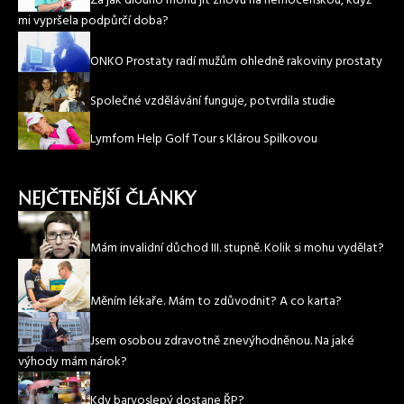
Za jak dlouho mohu jít znovu na nemocenskou, když
mi vypršela podpůrčí doba?
ONKO Prostaty radí mužům ohledně rakoviny prostaty
Společné vzdělávání funguje, potvrdila studie
Lymfom Help Golf Tour s Klárou Spilkovou
NEJČTENĚJŠÍ ČLÁNKY
Mám invalidní důchod III. stupně. Kolik si mohu vydělat?
Měním lékaře. Mám to zdůvodnit? A co karta?
Jsem osobou zdravotně znevýhodněnou. Na jaké
výhody mám nárok?
Kdy barvoslepý dostane ŘP?