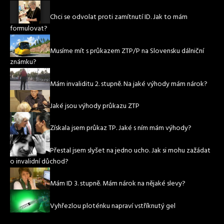
Chci se odvolat proti zamítnutí ID. Jak to mám
formulovat?
Musíme mít s průkazem ZTP/P na Slovensku dálniční
známku?
Mám invaliditu 2. stupně. Na jaké výhody mám nárok?
Jaké jsou výhody průkazu ZTP
Získala jsem průkaz TP. Jaké s ním mám výhody?
Přestal jsem slyšet na jedno ucho. Jak si mohu zažádat
o invalidní důchod?
Mám ID 3. stupně. Mám nárok na nějaké slevy?
Vyhřezlou ploténku napraví vstříknutý gel