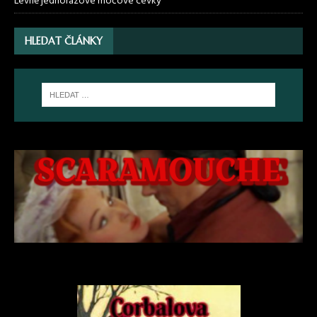
Levně jednorázové močové cévky
HLEDAT ČLÁNKY