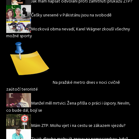
Jak mám napsat odvolání proti zamítnutí průkazu ZTP?
Češky unesené v Pákistánu jsou na svobodě
Mozková obrna nevadí, Karel Wágner zkouší všechny
možné sporty
Na pražské metro dnes v noci cvičně
zaútočí teroristé
Manžel měl mrtvici. Žena přišla o práci i úspory. Nevím,
co bude dál, bojí se
Mám ZTP. Mohu vjet i na cestu se zákazem vjezdu?