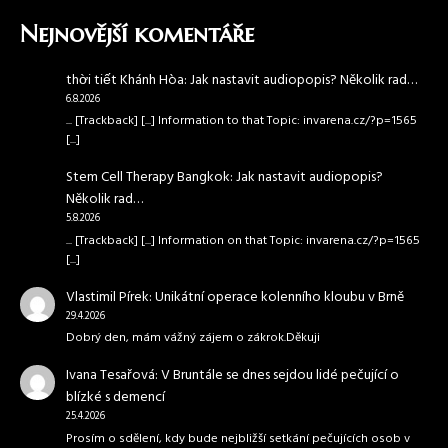
Nejnovější komentáře
thời tiết Khánh Hòa
:
Jak nastavit audiopopis? Několik rad…
6.8.2026
... [Trackback] [...] Information to that Topic: invarena.cz/?p=1565
[...]
Stem Cell Therapy Bangkok
:
Jak nastavit audiopopis?
Několik rad…
5.8.2026
... [Trackback] [...] Information on that Topic: invarena.cz/?p=1565
[...]
Vlastimil Pírek
:
Unikátní operace kolenního kloubu v Brně
29.4.2026
Dobrý den, mám vážný zájem o zákrok.Děkuji
Ivana Tesařová
:
V Bruntále se dnes sejdou lidé pečující o
blízké s demencí
25.4.2026
Prosím o sdělení, kdy bude nejbližší setkání pečujících osob v