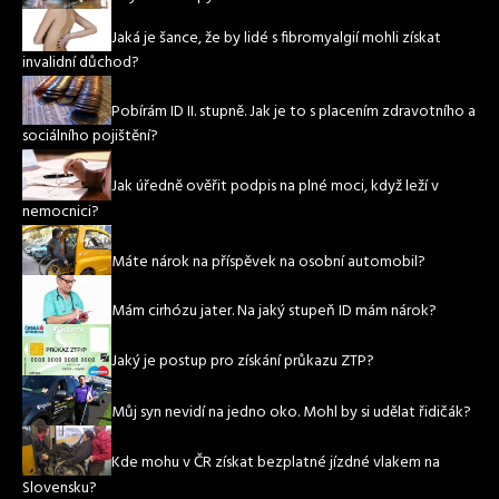
Jaká je šance, že by lidé s fibromyalgií mohli získat
invalidní důchod?
Pobírám ID II. stupně. Jak je to s placením zdravotního a
sociálního pojištění?
Jak úředně ověřit podpis na plné moci, když leží v
nemocnici?
Máte nárok na příspěvek na osobní automobil?
Mám cirhózu jater. Na jaký stupeň ID mám nárok?
Jaký je postup pro získání průkazu ZTP?
Můj syn nevidí na jedno oko. Mohl by si udělat řidičák?
Kde mohu v ČR získat bezplatné jízdné vlakem na
Slovensku?