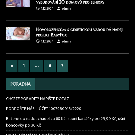
vybudování 20 domovů pro seniory
1.12.2024
admin
Novorozencům s genetickou vadou dá naději
projekt BabyFox
1.12.2024
admin
«
1
…
6
7
PORADNA
CHCETE PORADIT? NAPIŠTE DOTAZ
PODPOŘTE NÁS – ÚČET 1007980018/2220
Baterie do naslouchadel za 60 Kč, zubní kartáčky po 29,90 Kč, ušní
koncovky po 30 Kč