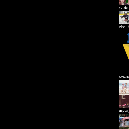
svob
zkouš
cvičn
úspory