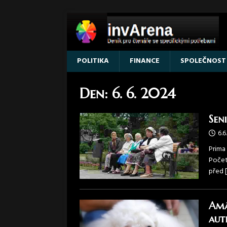
POLITIKA
FINANCE
SPOLEČNOST
Den:
6. 6. 2024
Sen
6.6
Prima
Počet 
před
Amá
aut