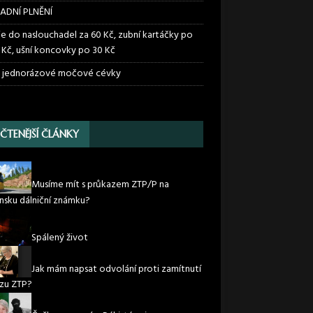
ADNÍ PLNĚNÍ
ie do naslouchadel za 60 Kč, zubní kartáčky po
 Kč, ušní koncovky po 30 Kč
 jednorázové močové cévky
JČTENĚJŠÍ ČLÁNKY
Musíme mít s průkazem ZTP/P na
nsku dálniční známku?
Spálený život
Jak mám napsat odvolání proti zamítnutí
zu ZTP?