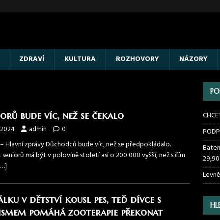
ZDRAVÍ
KULTURA
ROZHOVORY
NÁZORY
PO
iorů bude víc, než se čekalo
CHCE
.2024
admin
0
PODP
 – Hlavní zprávy Důchodců bude víc, než se předpokládalo.
Bater
seniorů má být v polovině století asi o 200 000 vyšší, než s čím
29,90
[…]
Levně
lku v dětství kousl pes, teď dívce s
HL
ismem pomáhá zooterapie překonat