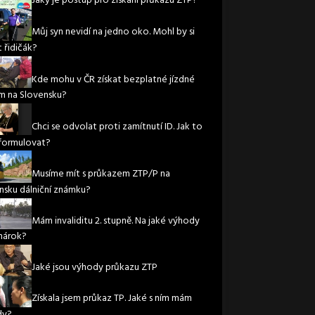
Jaký je postup pro získání průkazu ZTP?
Můj syn nevidí na jedno oko. Mohl by si
 řidičák?
Kde mohu v ČR získat bezplatné jízdné
m na Slovensku?
Chci se odvolat proti zamítnutí ID. Jak to
formulovat?
Musíme mít s průkazem ZTP/P na
nsku dálniční známku?
Mám invaliditu 2. stupně. Na jaké výhody
nárok?
Jaké jsou výhody průkazu ZTP
Získala jsem průkaz TP. Jaké s ním mám
dy?