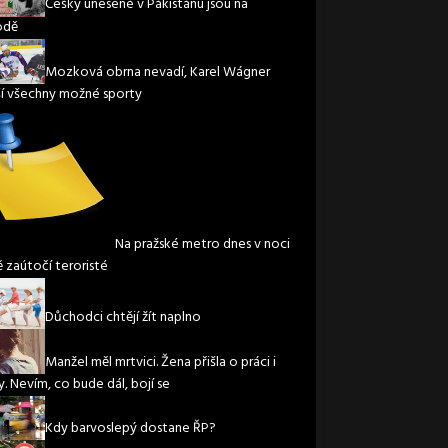
Češky unesené v Pákistánu jsou na
odě
Mozková obrna nevadí, Karel Wágner
í všechny možné sporty
Na pražské metro dnes v noci
ě zaútočí teroristé
Důchodci chtějí žít naplno
Manžel měl mrtvici. Žena přišla o práci i
. Nevím, co bude dál, bojí se
Kdy barvoslepý dostane ŘP?