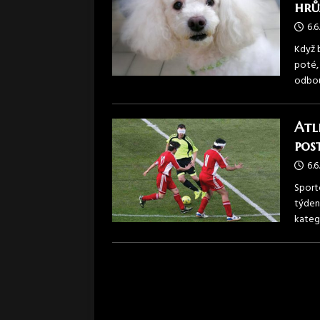
hrů
6.6
Když 
poté,
odbou
Atl
pos
6.6
Sport
týden
kateg