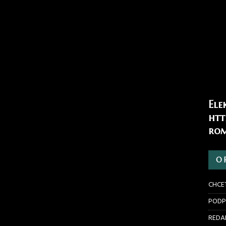
Ele
htt
rom
O 
CHCE
PODP
REDAK