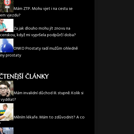
Mám ZTP. Mohu vjet i na cestu se
em vjezdu?
Za jak dlouho mohu jít znovu na
enskou, když mi vypršela podpůrčí doba?
ONKO Prostaty radí mužům ohledně
iny prostaty
ČTENĚJŠÍ ČLÁNKY
Mám invalidní důchod III. stupně. Kolik si
vydělat?
Měním lékaře. Mám to zdůvodnit? A co
?