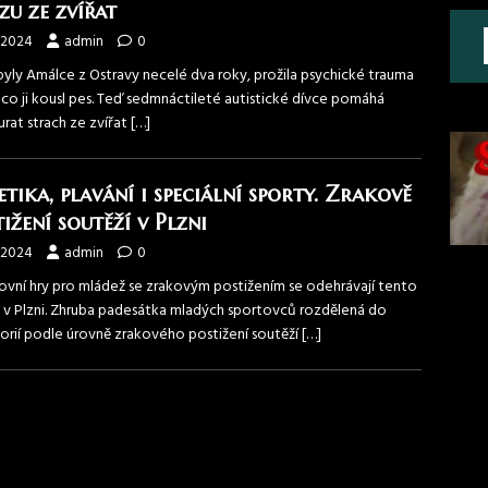
zu ze zvířat
.2024
admin
0
byly Amálce z Ostravy necelé dva roky, prožila psychické trauma
 co ji kousl pes. Teď sedmnáctileté autistické dívce pomáhá
rat strach ze zvířat
[…]
etika, plavání i speciální sporty. Zrakově
tižení soutěží v Plzni
.2024
admin
0
ovní hry pro mládež se zrakovým postižením se odehrávají tento
 v Plzni. Zhruba padesátka mladých sportovců rozdělená do
orií podle úrovně zrakového postižení soutěží
[…]