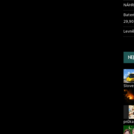
NÁHR
Bater
29,90
Levně
NE
Slove
průka