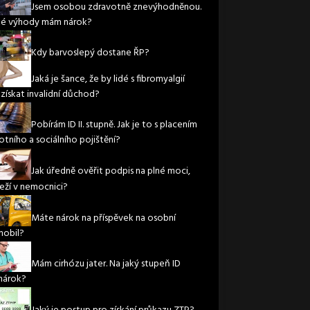
Jsem osobou zdravotně znevýhodněnou.
ké výhody mám nárok?
Kdy barvoslepý dostane ŘP?
Jaká je šance, že by lidé s fibromyalgií
 získat invalidní důchod?
Pobírám ID II. stupně. Jak je to s placením
otního a sociálního pojištění?
Jak úředně ověřit podpis na plné moci,
leží v nemocnici?
Máte nárok na příspěvek na osobní
obil?
Mám cirhózu jater. Na jaký stupeň ID
nárok?