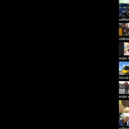
udělat
vlake
mám 
Slove
mám 
výho