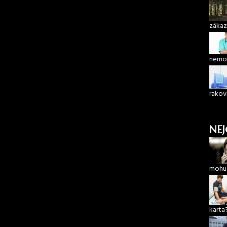
zákaz
nemoc
rakov
NEJ
mohu 
karta