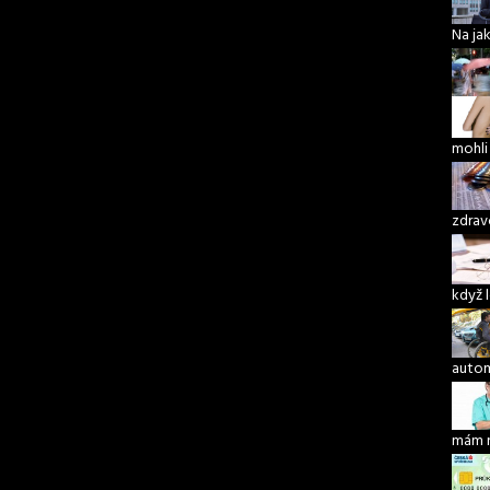
Na ja
mohli
zdrav
když 
autom
mám 