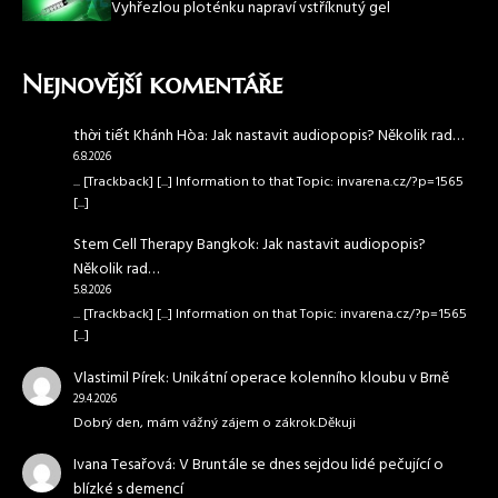
Vyhřezlou ploténku napraví vstříknutý gel
Nejnovější komentáře
thời tiết Khánh Hòa
:
Jak nastavit audiopopis? Několik rad…
6.8.2026
... [Trackback] [...] Information to that Topic: invarena.cz/?p=1565
[...]
Stem Cell Therapy Bangkok
:
Jak nastavit audiopopis?
Několik rad…
5.8.2026
... [Trackback] [...] Information on that Topic: invarena.cz/?p=1565
[...]
Vlastimil Pírek
:
Unikátní operace kolenního kloubu v Brně
29.4.2026
Dobrý den, mám vážný zájem o zákrok.Děkuji
Ivana Tesařová
:
V Bruntále se dnes sejdou lidé pečující o
blízké s demencí