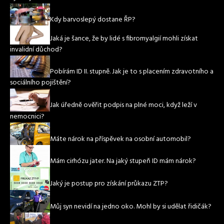
Kdy barvoslepý dostane ŘP?
Jaká je šance, že by lidé s fibromyalgií mohli získat
invalidní důchod?
Pobírám ID II. stupně. Jak je to s placením zdravotního a
sociálního pojištění?
Jak úředně ověřit podpis na plné moci, když leží v
nemocnici?
Máte nárok na příspěvek na osobní automobil?
Mám cirhózu jater. Na jaký stupeň ID mám nárok?
Jaký je postup pro získání průkazu ZTP?
Můj syn nevidí na jedno oko. Mohl by si udělat řidičák?