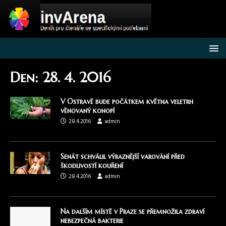
Den:
28. 4. 2016
V Ostravě bude počátkem května veletrh
věnovaný konopí
28.4.2016
admin
Senát schválil výraznější varování před
škodlivostí kouření
28.4.2016
admin
Na dalším místě v Praze se přemnožila zdraví
nebezpečná bakterie