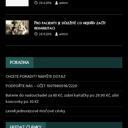
28.4.2016
admin
Pro pacienty je důležité co nejdřív začít
rehabilitaci
28.4.2016
admin
PORADNA
CHCETE PORADIT? NAPIŠTE DOTAZ
PODPOŘTE NÁS – ÚČET 1007980018/2220
Baterie do naslouchadel za 60 Kč, zubní kartáčky po 29,90 Kč, ušní
koncovky po 30 Kč
Levně jednorázové močové cévky
HLEDAT ČLÁNKY