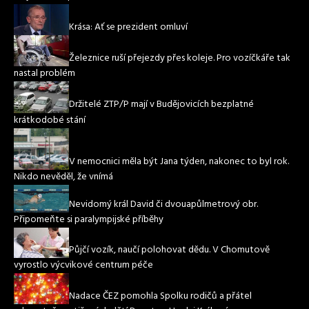
Krása: Ať se prezident omluví
Železnice ruší přejezdy přes koleje. Pro vozíčkáře tak
nastal problém
Držitelé ZTP/P mají v Budějovicích bezplatné
krátkodobé stání
V nemocnici měla být Jana týden, nakonec to byl rok.
Nikdo nevěděl, že vnímá
Nevidomý král David či dvouapůlmetrový obr.
Připomeňte si paralympijské příběhy
Půjčí vozík, naučí polohovat dědu. V Chomutově
vyrostlo výcvikové centrum péče
Nadace ČEZ pomohla Spolku rodičů a přátel