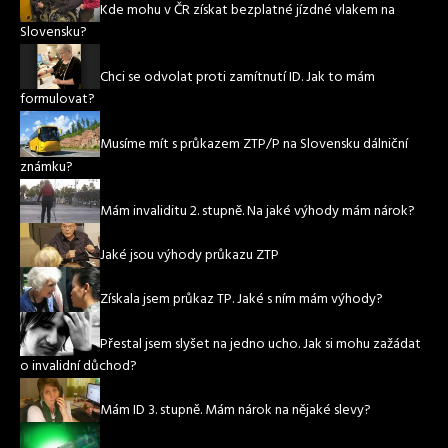
Kde mohu v ČR získat bezplatné jízdné vlakem na
Slovensku?
Chci se odvolat proti zamítnutí ID. Jak to mám
formulovat?
Musíme mít s průkazem ZTP/P na Slovensku dálniční
známku?
Mám invaliditu 2. stupně. Na jaké výhody mám nárok?
Jaké jsou výhody průkazu ZTP
Získala jsem průkaz TP. Jaké s ním mám výhody?
Přestal jsem slyšet na jedno ucho. Jak si mohu zažádat
o invalidní důchod?
Mám ID 3. stupně. Mám nárok na nějaké slevy?