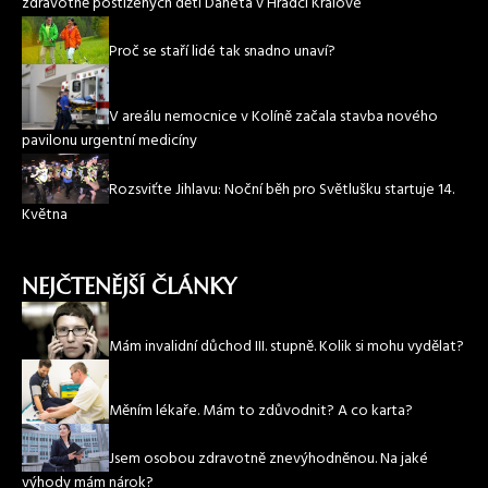
zdravotně postižených dětí Daneta v Hradci Králové
Proč se staří lidé tak snadno unaví?
V areálu nemocnice v Kolíně začala stavba nového
pavilonu urgentní medicíny
Rozsviťte Jihlavu: Noční běh pro Světlušku startuje 14.
Května
NEJČTENĚJŠÍ ČLÁNKY
Mám invalidní důchod III. stupně. Kolik si mohu vydělat?
Měním lékaře. Mám to zdůvodnit? A co karta?
Jsem osobou zdravotně znevýhodněnou. Na jaké
výhody mám nárok?