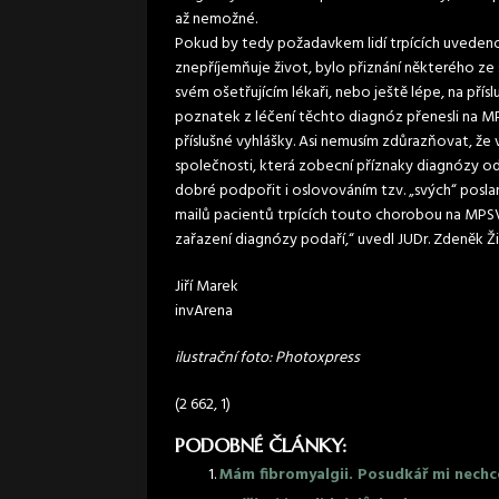
až nemožné.
Pokud by tedy požadavkem lidí trpících uvedeno
znepříjemňuje život, bylo přiznání některého ze 
svém ošetřujícím lékaři, nebo ještě lépe, na přís
poznatek z léčení těchto diagnóz přenesli na M
příslušné vyhlášky. Asi nemusím zdůrazňovat, že
společnosti, která zobecní příznaky diagnózy o
dobré podpořit i oslovováním tzv. „svých“ posla
mailů pacientů trpících touto chorobou na MPSV
zařazení diagnózy podaří,“ uvedl JUDr. Zdeněk Ži
Jiří Marek
invArena
ilustrační foto: Photoxpress
(2 662, 1)
PODOBNÉ ČLÁNKY:
Mám fibromyalgii. Posudkář mi nechce