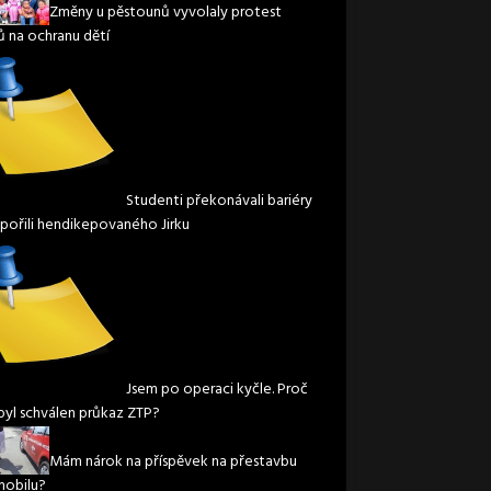
Změny u pěstounů vyvolaly protest
ů na ochranu dětí
Studenti překonávali bariéry
pořili hendikepovaného Jirku
Jsem po operaci kyčle. Proč
byl schválen průkaz ZTP?
Mám nárok na příspěvek na přestavbu
obilu?