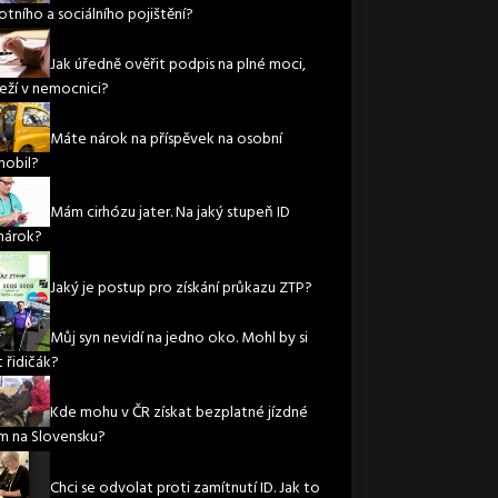
otního a sociálního pojištění?
Jak úředně ověřit podpis na plné moci,
leží v nemocnici?
Máte nárok na příspěvek na osobní
obil?
Mám cirhózu jater. Na jaký stupeň ID
nárok?
Jaký je postup pro získání průkazu ZTP?
Můj syn nevidí na jedno oko. Mohl by si
 řidičák?
Kde mohu v ČR získat bezplatné jízdné
m na Slovensku?
Chci se odvolat proti zamítnutí ID. Jak to