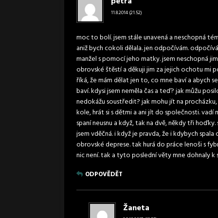
petra
11.8.2014 (21.52)
moc to bolí. jsem stále unavená a neschopná témě
aniž bych cokoli dělala. jen odpočívám. odpočív
manžel s pomocí jeho matky. jsem neschopná jim uv
obrovské štěstí a děkuji jim za jejich ochotu mi 
říká, že mám dělat jen to, co mne baví a abych s
baví. kdysi jsem neměla čas a teď? jak můžu posilo
nedokážu soustředit? jak mohu jít na procházku, 
kole, hrát si s dětmi a ani jít do společnosti. vad
spaní neusnu a když, tak na dvě, někdy tři hoďky. s
jsem vděčná. i když je pravda, že i kdybych spal
obrovské deprese. tak hurá do práce lenoši s fy
nic není. tak a tyto poslední věty mne dohnaly k s
ODPOVĚDĚT
Žaneta