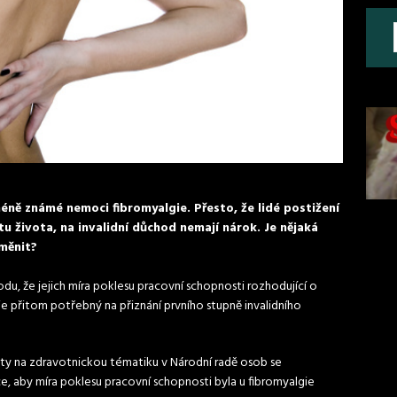
éně známé nemoci fibromyalgie. Přesto, že lidé postižení
u života, na invalidní důchod nemají nárok. Je nějaká
změnit?
odu, že jejich míra poklesu pracovní schopnosti rozhodující o
je přitom potřebný na přiznání prvního stupně invalidního
isty na zdravotnickou tématiku v Národní radě osob se
ce, aby míra poklesu pracovní schopnosti byla u fibromyalgie