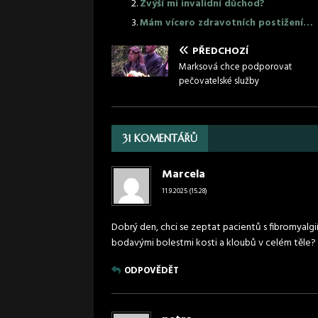
Zvýší mi invalidní důchod?
Mám vícero zdravotních postižení…
PŘEDCHOZÍ
Marksová chce podporovat
pečovatelské služby
31 KOMENTÁŘŮ
Marcela
11.9.2025 (15.28)
Dobrý den, chci se zeptat pacientů s fibromyalgií
bodavými bolestmi kosti a kloubů v celém těle? V
ODPOVĚDĚT