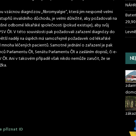
NÁHR
u vzácnou diagnózou „fibromyalgie“, která jim nesporně velmi
Bater
stupňů invalidního důchodu, je velmi důležité, aby požadovali na
29,90
lušné odborné lékařské společnosti (pokud existuje), aby svůj
PSV ČR. V této souvislosti pak požadovali zařazení diagnózy do
Levně
 větší naději na úspěch má samozřejmě požadavek od lékařské
d mnoha léčených pacientů. Samotné jednání o zařazení je pak
nců Parlamentu ČR, Senátu Parlamentu ČR a zasláním dopisů, či e-
 ČR. Ani v takovém případě však nikdo nemůže zaručit, že se
NE
žka.
zdarma
domo
zákaz
 přiznat ID