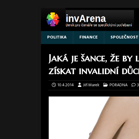
POLITIKA
FINANCE
SPOLEČNOST
Jaká je šance, že by
získat invalidní dů
10.4.2014
Jiří Marek
PORADNA
3