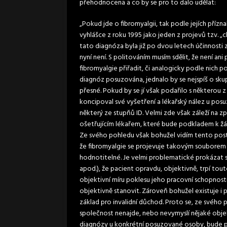
přehodnocena a co by se pro to dalo udělat:
„Pokud jde o fibromyalgii, tak podle jejích p
vyhlášce z roku 1995 jako jeden z projevů tzv. „
tato diagnóza byla již po dvou letech účinnosti z
nyní není. S politováním musím sdělit, že není ani
fibromyalgie přiřadit, či analogicky podle nich 
diagnóz posuzována, jednalo by se nejspíš o skup
přesné. Pokud by se jí však podařilo s některou 
koncipoval své vyšetření a lékařský nález u pos
některý ze stupňů ID. Velmi zde však záleží na 
ošetřujícím lékařem, které bude podkladem k žád
Ze svého pohledu však bohužel vidím tento post
že fibromyalgie se projevuje takovým souborem p
hodnotitelné. Je velmi problematické prokázat 
apod.), že pacient opravdu, objektivně, trpí to
objektivní míru poklesu jeho pracovní schopnost
objektivně stanovit. Zároveň bohužel existuje i
základ pro invalidní důchod. Proto se, ze svého
společnost nenajde, nebo nevymyslí nějaké obje
diagnózy u konkrétní posuzované osoby, bude p