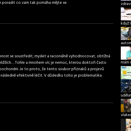
h poradit co vam tak pomáha mějte se
zdrav
když 
autom
opnost se soustředit, myslet a racionálně vyhodnocovat, obtížná
jbližších… Tohle a mnohem víc je nemoc, kterou doktoři často
mám 
ypochondrii. Je to proto, že tento soubor příznaků a projevů
a následně efektivně léčit. V důsledku toho je problematika
udělat
vlake