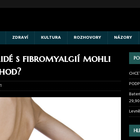
ZDRAVÍ
KULTURA
ROZHOVORY
NÁZORY
 lidé s fibromyalgií mohli
PO
chod?
CHCE
PODP
1
Bater
29,90
Levně
HL