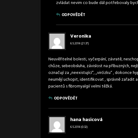
zvládat nevim co bude dál potřebovaly byc
ODPOVĚDĚT
Veronika
6.5.2014 (21.37)
Neuvěřitelné bolesti, vyčerpání, závratě, nesch
chůze, sebeobsluha, závislost na příbuzných, ne
označují za „neexistující“, „virózku“ , dokonce h
neumějí uchopit, identifikovat , správně zařadit 
pacientů s fibromyalgií velmi těžká.
ODPOVĚDĚT
hana hasicová
6.5.2014 (0.32)