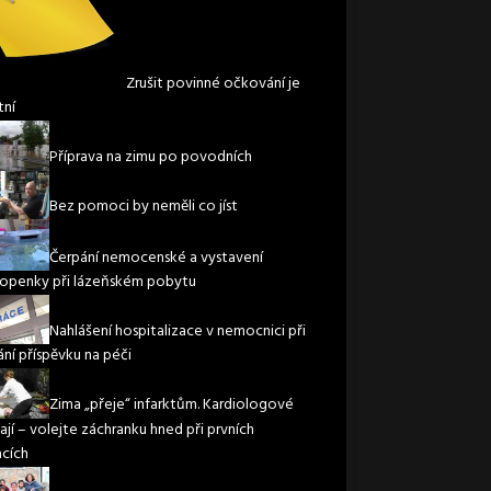
Zrušit povinné očkování je
tní
Příprava na zimu po povodních
Bez pomoci by neměli co jíst
Čerpání nemocenské a vystavení
openky při lázeňském pobytu
Nahlášení hospitalizace v nemocnici při
ání příspěvku na péči
Zima „přeje“ infarktům. Kardiologové
ají – volejte záchranku hned při prvních
acích