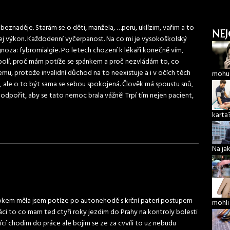
eznaděje. Starám se o děti, manžela, …peru, uklízim, vařim a to
NEJ
dskej výkon. Každodenní vyčerpanost. Na co mi je vysokoškolský
agnoza: fybromialgie. Po letech chození k lékaři konečně vím,
bolí, proč mám potíže se spánkem a proč nezvládám to, co
čemu, protože invalidní důchod na to neexistuje a i v očích těch
mohu 
d, ale o to být sama se sebou spokojená. Člověk má spoustu snů,
podpořit, aby se tato nemoc brala vážně! Trpí tím nejen pacient,
karta
Na ja
rokem měla jsem potíze po autonehodě s krční paterí postupem
mohli
práci to co mam ted ctyři roky jezdim do Prahy na kontroly bolesti
ující chodim do práce ale bojim se ze za cvvíli to uz nebudu