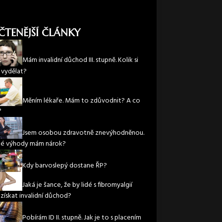
ČTENĚJŠÍ ČLÁNKY
Mám invalidní důchod III. stupně. Kolik si
vydělat?
Měním lékaře. Mám to zdůvodnit? A co
?
Jsem osobou zdravotně znevýhodněnou.
ké výhody mám nárok?
Kdy barvoslepý dostane ŘP?
Jaká je šance, že by lidé s fibromyalgií
 získat invalidní důchod?
Pobírám ID II. stupně. Jak je to s placením