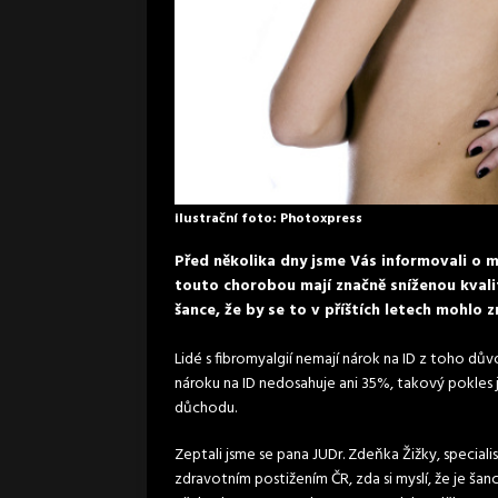
ilustrační foto: Photoxpress
Před několika dny jsme Vás informovali o m
touto chorobou mají značně sníženou kvalit
šance, že by se to v příštích letech mohlo 
Lidé s fibromyalgií nemají nárok na ID z toho dův
nároku na ID nedosahuje ani 35%, takový pokles 
důchodu.
Zeptali jsme se pana JUDr. Zdeňka Žižky, special
zdravotním postižením ČR, zda si myslí, že je šan