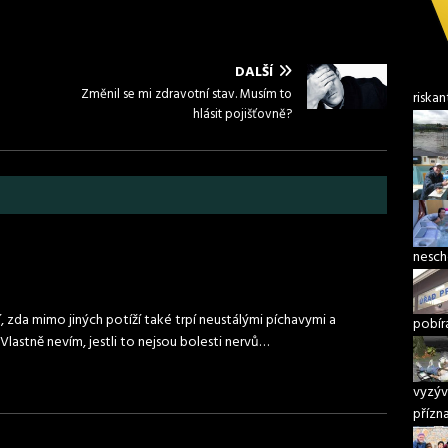
DALŠÍ
Změnil se mi zdravotní stav. Musím to
riskan
hlásit pojišťovně?
nesch
, zda mimo jiných potíží také trpí neustálými píchavymi a
pobír
lastně nevím, jestli to nejsou bolesti nervů…
vyzýv
přízn