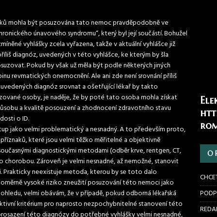
říznaků mohla být posuzována tato nemoc pravděpodobně ve
chronického únavového syndromu“, který byl její součástí. Bohužel
míněné vyhlášky zcela vyřazena, takže v aktuální vyhlášce již
 příliš diagnóz, uvedených v této vyhlášce, ke kterým by šla
posuzovat. Pokud by však už měla být podle některých jiných
inu revmatických onemocnění. Ale ani zde není srovnání příliš
z uvedených diagnóz srovnat a ošetřující lékař by takto
uzované osoby, je naděje, že by poté tato osoba mohla získat
Ele
způsobu a kvalitě posouzení a zhodnocení zdravotního stavu
htt
osti o ID.
rom
up jako velmi problematický a nesnadný. A to především proto,
říznaků, které jsou velmi těžko měřitelné a objektivně
současnými diagnostickými metodami (odběr krve, rentgen, CT,
O 
uto chorobou. Zároveň je velmi nesnadné, až nemožné, stanovit
i. Prakticky neexistuje metoda, kterou by se toto dalo
CHCE
 poměrně vysoké riziko zneužití posuzování této nemoci jako
 pohledu, velmi obávám, že v případě, pokud odborná lékařská
PODP
ktivní kritérium pro naprosto nezpochybnitelné stanovení této
REDAK
rosazení této diagnózy do potřebné vyhlášky velmi nesnadné,