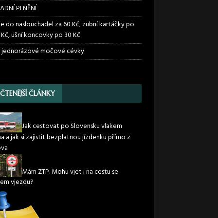
ADNÍ PLNĚNÍ
ie do naslouchadel za 60 Kč, zubní kartáčky po
 Kč, ušní koncovky po 30 Kč
 jednorázové močové cévky
JČTENĚJŠÍ ČLÁNKY
Jak cestovat po Slovensku vlakem
 a jak si zajistit bezplatnou jízdenku přímo z
va
Mám ZTP. Mohu vjet i na cestu se
em vjezdu?