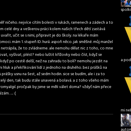
spolk
ř ničeho. nejvíce cítím bolesti v rukách, ramenech a zádech a to
ám celé dny a veškerou práci kolem našich třech dětí zastává
ařit, učit se s nimi, připravit je do školy. na lékaře mám
pomoci. mám 1. stupeň ID. hurá. aspoň něco. jak směšné. můj manžel
e netrápila, že to zvládneme. ale nemohu dělat nic z toho, co mne
vat, vyšívat, plést? nebo luštit křížovky nebo číst, když se
a pod
když po cestě delší, než na zahradu to bolí? nemohu jezdit na
í mi hluk a překřikování lidí z jednoho na druhého. bez prášků na
 prášky usnu na šest, až sedm hodin. sice se budím, ale i za to
a celý den, tak budu stále unavená a bolavá. a z toho všeho mám
bromyalgií. pročpak by jsme se měli válet doma? vždyť nám přece
lzám….. :(
mi ne
autom