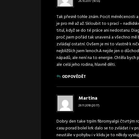
26.10.2017 (18.55)
Tak přesně tohle znám. Pocit méněcenosti a b
je pro mě až až. Skloubit to s prací – nadli
titul, když se do té práce ani nedostanu. Di
proč jsem pořád tak unavená a všechno mě 
zvládají ostatní. Ovšem je mi to vlastně k ni
nejbližších jsem lenoch.A nejde jen o důcho
nápadů, ale není na to energie. Chtěla bych 
ale celá jeho rodina, hlavně děti.
ODPOVĚDĚT
Martina
29.11.2018 (20.17)
Dobry den take trpím fibromyalgii čtvrtým 
casu porad bolel krk dalo se to zvládat i v 
neustále v pohybu i v klidu je to někdy vysil