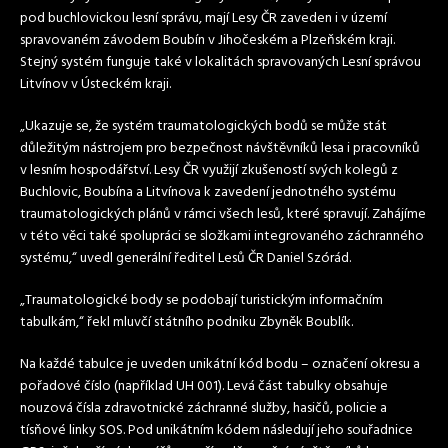
pod buchlovickou lesní správu, mají Lesy ČR zaveden i v území
spravovaném závodem Boubín v Jihočeském a Plzeňském kraji.
Stejný systém funguje také v lokalitách spravovaných Lesní správou
Litvínov v Ústeckém kraji.
„Ukazuje se, že systém traumatologických bodů se může stát
důležitým nástrojem pro bezpečnost návštěvníků lesa i pracovníků
v lesním hospodářství. Lesy ČR využijí zkušeností svých kolegů z
Buchlovic, Boubína a Litvínova k zavedení jednotného systému
traumatologických plánů v rámci všech lesů, které spravují. Zahájíme
v této věci také spolupráci se složkami integrovaného záchranného
systému,“ uvedl generální ředitel Lesů ČR Daniel Szórád.
„Traumatologické body se podobají turistickým informačním
tabulkám,“ řekl mluvčí státního podniku Zbyněk Boublík.
Na každé tabulce je uveden unikátní kód bodu – označení okresu a
pořadové číslo (například UH 001). Levá část tabulky obsahuje
nouzová čísla zdravotnické záchranné služby, hasičů, policie a
tísňové linky SOS. Pod unikátním kódem následují jeho souřadnice