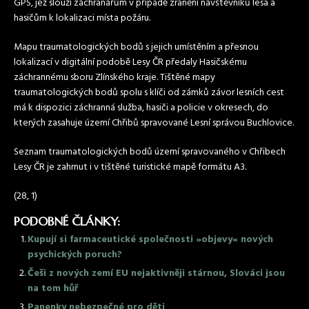
GPS, jež slouží záchranářům v případě zranění návštěvníků lesa a
hasičům k lokalizaci místa požáru.
Mapu traumatologických bodů s jejich umístěním a přesnou
lokalizací v digitální podobě Lesy ČR předaly Hasičskému
záchrannému sboru Zlínského kraje. Tištěné mapy
traumatologických bodů spolu s klíči od zámků závor lesních cest
má k dispozici záchranná služba, hasiči a policie v okresech, do
kterých zasahuje území Chřibů spravované Lesní správou Buchlovice.
Seznam traumatologických bodů území spravovaného v Chřibech
Lesy ČR je zahrnut i v tištěné turistické mapě formátu A3.
(28, 1)
PODOBNÉ ČLÁNKY:
Kupují si farmaceutické společnosti »objevy« nových
psychických poruch?
Češi z nových zemí EU nejaktivněji stárnou, Slováci jsou
na tom hůř
Panenky nebezpečné pro děti