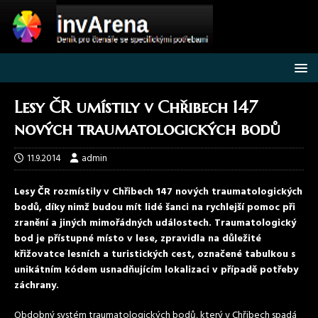
Lesy ČR umístily v Chřibech 147
nových traumatologických bodů
11.9.2014
admin
Lesy ČR rozmístily v Chřibech 147 nových traumatologických
bodů, díky nimž budou mít lidé šanci na rychlejší pomoc při
zranění a jiných mimořádných událostech. Traumatologický
bod je přístupné místo v lese, zpravidla na důležité
křižovatce lesních a turistických cest, označené tabulkou s
unikátním kódem usnadňujícím lokalizaci v případě potřeby
záchrany.
Obdobný systém traumatologických bodů, který v Chřibech spadá