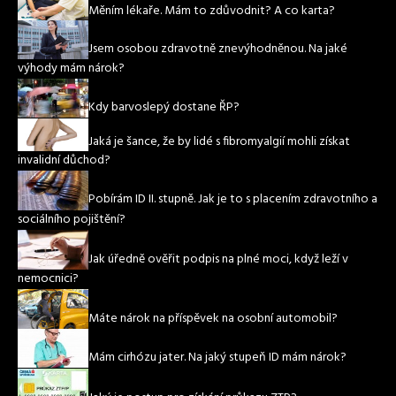
Měním lékaře. Mám to zdůvodnit? A co karta?
Jsem osobou zdravotně znevýhodněnou. Na jaké
výhody mám nárok?
Kdy barvoslepý dostane ŘP?
Jaká je šance, že by lidé s fibromyalgií mohli získat
invalidní důchod?
Pobírám ID II. stupně. Jak je to s placením zdravotního a
sociálního pojištění?
Jak úředně ověřit podpis na plné moci, když leží v
nemocnici?
Máte nárok na příspěvek na osobní automobil?
Mám cirhózu jater. Na jaký stupeň ID mám nárok?