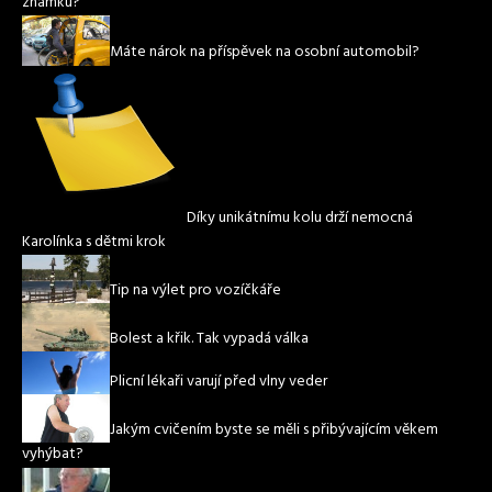
známku?
Máte nárok na příspěvek na osobní automobil?
Díky unikátnímu kolu drží nemocná
Karolínka s dětmi krok
Tip na výlet pro vozíčkáře
Bolest a křik. Tak vypadá válka
Plicní lékaři varují před vlny veder
Jakým cvičením byste se měli s přibývajícím věkem
vyhýbat?