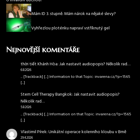
o invalidní důchod?
Mám ID 3. stupně. Mám nárok na nějaké slevy?
Vyhřezlou ploténku napraví vstříknutý gel
Nejnovější komentáře
thời tiết Khánh Hòa
:
Jak nastavit audiopopis? Několik rad…
6.8.2026
... [Trackback] [...] Information to that Topic: invarena.cz/?p=1565
[...]
Stem Cell Therapy Bangkok
:
Jak nastavit audiopopis?
Několik rad…
5.8.2026
... [Trackback] [...] Information on that Topic: invarena.cz/?p=1565
[...]
Vlastimil Pírek
:
Unikátní operace kolenního kloubu v Brně
29.4.2026