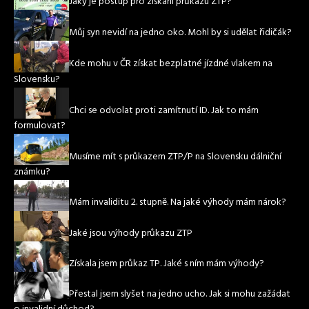
Jaký je postup pro získání průkazu ZTP?
Můj syn nevidí na jedno oko. Mohl by si udělat řidičák?
Kde mohu v ČR získat bezplatné jízdné vlakem na
Slovensku?
Chci se odvolat proti zamítnutí ID. Jak to mám
formulovat?
Musíme mít s průkazem ZTP/P na Slovensku dálniční
známku?
Mám invaliditu 2. stupně. Na jaké výhody mám nárok?
Jaké jsou výhody průkazu ZTP
Získala jsem průkaz TP. Jaké s ním mám výhody?
Přestal jsem slyšet na jedno ucho. Jak si mohu zažádat