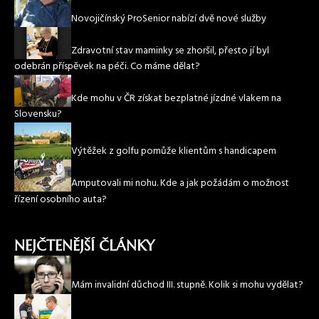
Novojičínský ProSenior nabízí dvě nové služby
Zdravotní stav maminky se zhoršil, přesto jí byl
odebrán příspěvek na péči. Co máme dělat?
Kde mohu v ČR získat bezplatné jízdné vlakem na
Slovensku?
Výtěžek z golfu pomůže klientům s handicapem
Amputovali mi nohu. Kde a jak požádám o možnost
řízení osobního auta?
NEJČTENĚJŠÍ ČLÁNKY
Mám invalidní důchod III. stupně. Kolik si mohu vydělat?