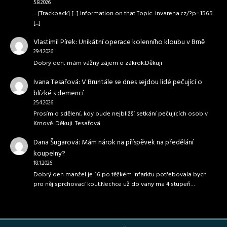
5.8.2026
... [Trackback] [...] Information on that Topic: invarena.cz/?p=1565
[...]
Vlastimil Pírek
:
Unikátní operace kolenního kloubu v Brně
29.4.2026
Dobrý den, mám vážný zájem o zákrok.Děkuji
Ivana Tesařová
:
V Bruntále se dnes sejdou lidé pečující o
blízké s demencí
25.4.2026
Prosím o sdělení, kdy bude nejbližší setkání pečujících osob v
Krnově. Děkuji. Tesařová
Dana Šugarová
:
Mám nárok na příspěvek na předělání
koupelny?
18.1.2026
Dobrý den manžel je 16 po těžkém infarktu potřebovala bych
pro něj sprchovací kout.Nechce už do vany ma 4 stupeň…