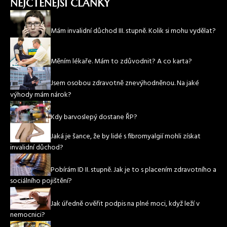
NEJČTENĚJŠÍ ČLÁNKY
Mám invalidní důchod III. stupně. Kolik si mohu vydělat?
Měním lékaře. Mám to zdůvodnit? A co karta?
Jsem osobou zdravotně znevýhodněnou. Na jaké
výhody mám nárok?
Kdy barvoslepý dostane ŘP?
Jaká je šance, že by lidé s fibromyalgií mohli získat
invalidní důchod?
Pobírám ID II. stupně. Jak je to s placením zdravotního a
sociálního pojištění?
Jak úředně ověřit podpis na plné moci, když leží v
nemocnici?