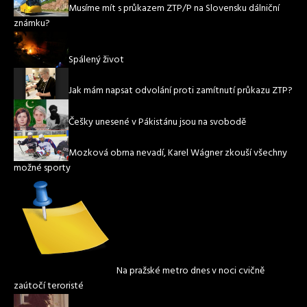
Musíme mít s průkazem ZTP/P na Slovensku dálniční
známku?
Spálený život
Jak mám napsat odvolání proti zamítnutí průkazu ZTP?
Češky unesené v Pákistánu jsou na svobodě
Mozková obrna nevadí, Karel Wágner zkouší všechny
možné sporty
Na pražské metro dnes v noci cvičně
zaútočí teroristé