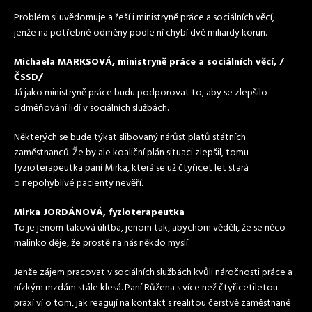
Problém si uvědomuje a řeší i ministryně práce a sociálních věcí,
jenže na potřebné odměny podle ní chybí dvě miliardy korun.
Michaela MARKSOVÁ, ministryně práce a sociálních věcí, /
ČSSD/
Já jako ministryně práce budu podporovat to, aby se zlepšilo
odměňování lidí v sociálních službách.
Některých se bude týkat slibovaný nárůst platů státních
zaměstnanců. Že by ale koaliční plán situaci zlepšil, tomu
fyzioterapeutka paní Mirka, která se už čtyřicet let stará
o nepohyblivé pacienty nevěří.
Mirka JORDÁNOVÁ, fyzioterapeutka
To je jenom taková úlitba, jenom tak, abychom věděli, že se něco
malinko děje, že prostě na nás někdo myslí.
Jenže zájem pracovat v sociálních službách kvůli náročnosti práce a
nízkým mzdám stále klesá. Paní Růžena s více než čtyřicetiletou
praxí ví o tom, jak reagují na kontakt s realitou čerstvě zaměstnané