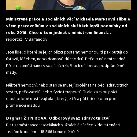
Ministryně práce a sociálních věcí Michaela Marksová slibuje
všem pracovníkům v sociálních službách lepší podmínky od
roku 2016. Chce o tom jednat s ministrem financí…
reportáž TV Barrandov
Jsou lidé, o které se jejich blízcí postarat nemohou, ti pak putují do
ústavů, léčeben, nebo domovů důchodců. Péče o ně není snadná.
Přesto zaměstnanci v sociálních službách dál berou podprůměrné
mzdy.
Někteří nemocní, nebo staří se musejí spoléhat na péči zdravotních
sester, pečovatelů, nebo fyzioterapeutů. Ti ale za svou práci
dlouhodobě dostávají plat, který je tři a půl tisíce korun pod
průměrnou mzdou.
Dagmar ŽITNÍKOVÁ, Odborový svaz zdravotnictví
Plat zaměstnance v sociálních službách činí něco k devatenácti
tisícům korunám – 18 866 korun měsíčně.