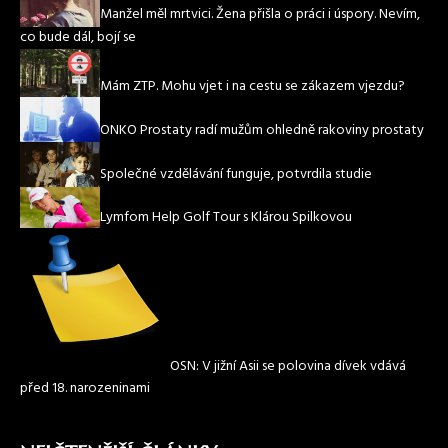
Manžel měl mrtvici. Žena přišla o práci i úspory. Nevím,
co bude dál, bojí se
Mám ZTP. Mohu vjet i na cestu se zákazem vjezdu?
ONKO Prostaty radí mužům ohledně rakoviny prostaty
Společné vzdělávání funguje, potvrdila studie
Lymfom Help Golf Tour s Klárou Spilkovou
OSN: V jižní Asii se polovina dívek vdává
před 18. narozeninami