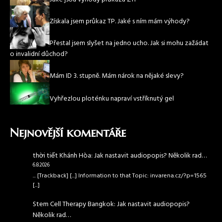
Získala jsem průkaz TP. Jaké s ním mám výhody?
Přestal jsem slyšet na jedno ucho. Jak si mohu zažádat
o invalidní důchod?
Mám ID 3. stupně. Mám nárok na nějaké slevy?
Vyhřezlou ploténku napraví vstříknutý gel
Nejnovější komentáře
thời tiết Khánh Hòa
:
Jak nastavit audiopopis? Několik rad…
6.8.2026
... [Trackback] [...] Information to that Topic: invarena.cz/?p=1565
[...]
Stem Cell Therapy Bangkok
:
Jak nastavit audiopopis?
Několik rad…