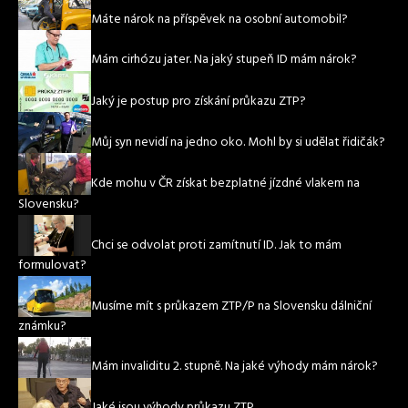
Máte nárok na příspěvek na osobní automobil?
Mám cirhózu jater. Na jaký stupeň ID mám nárok?
Jaký je postup pro získání průkazu ZTP?
Můj syn nevidí na jedno oko. Mohl by si udělat řidičák?
Kde mohu v ČR získat bezplatné jízdné vlakem na
Slovensku?
Chci se odvolat proti zamítnutí ID. Jak to mám
formulovat?
Musíme mít s průkazem ZTP/P na Slovensku dálniční
známku?
Mám invaliditu 2. stupně. Na jaké výhody mám nárok?
Jaké jsou výhody průkazu ZTP