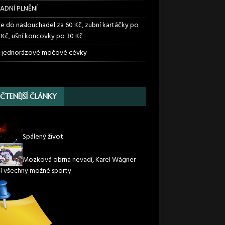
ADNÍ PLNĚNÍ
ie do naslouchadel za 60 Kč, zubní kartáčky po
 Kč, ušní koncovky po 30 Kč
 jednorázové močové cévky
JČTENĚJŠÍ ČLÁNKY
Spálený život
Mozková obrna nevadí, Karel Wágner
í všechny možné sporty