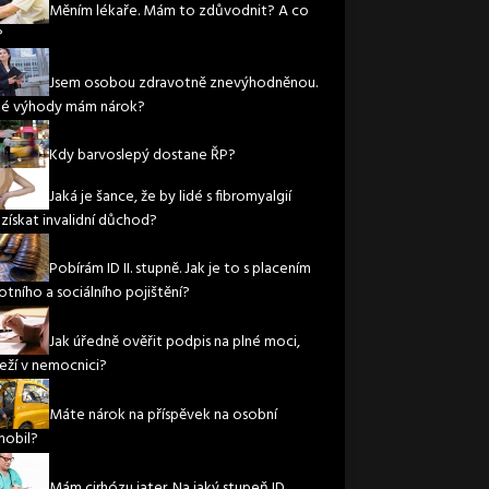
Měním lékaře. Mám to zdůvodnit? A co
?
Jsem osobou zdravotně znevýhodněnou.
ké výhody mám nárok?
Kdy barvoslepý dostane ŘP?
Jaká je šance, že by lidé s fibromyalgií
 získat invalidní důchod?
Pobírám ID II. stupně. Jak je to s placením
otního a sociálního pojištění?
Jak úředně ověřit podpis na plné moci,
leží v nemocnici?
Máte nárok na příspěvek na osobní
obil?
Mám cirhózu jater. Na jaký stupeň ID