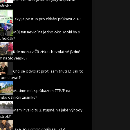
nárok?
Jaký je postup pro získání průkazu ZTP?
Můj syn nevidí na jedno oko. Mohl by si
 řidičák?
Kde mohu v ČR získat bezplatné jízdné
m na Slovensku?
Chci se odvolat proti zamítnutí ID. Jak to
formulovat?
Musíme mít s průkazem ZTP/P na
nsku dálniční známku?
Mám invaliditu 2. stupně. Na jaké výhody
nárok?
Jaké jsou výhody průkazu ZTP