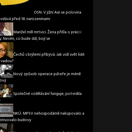
OSN: V jižní Asii se polovina
 vdává před 18. narozeninami
Manžel měl mrtvici. Žena přišla o práci i
. Nevím, co bude dál, bojí se
Čechů s brýlemi přibývá. Jak vidí svět lidé
í vadou?
Nový způsob operace páteře je méně
tivý
Společné vzdělávání funguje, potvrdila
e
NKÚ: MPSV nehospodárně nakupovalo a
struovalo budovy