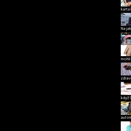
karta
Na ja
mohli
zdrav
když 
autom