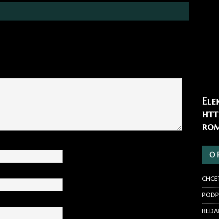
Ele
htt
rom
O 
CHCE
PODP
REDAK