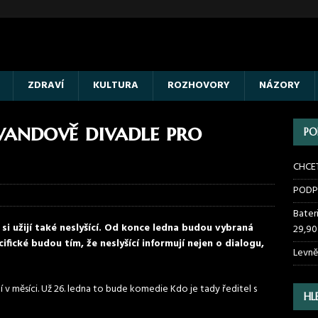
ZDRAVÍ
KULTURA
ROZHOVORY
NÁZORY
vandově divadle pro
PO
CHCE
PODP
Bater
si užijí také neslyšící. Od konce ledna budou vybraná
29,90
fické budou tím, že neslyšící informují nejen o dialogu,
Levně
v měsíci. Už 26. ledna to bude komedie Kdo je tady ředitel s
HL