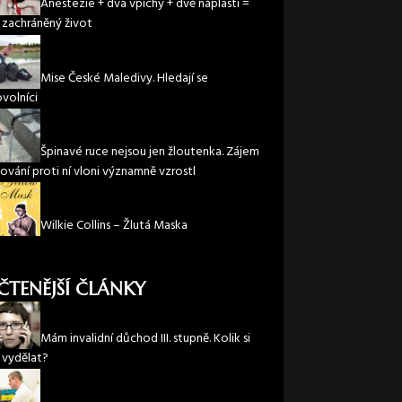
Anestezie + dva vpichy + dvě náplasti =
 zachráněný život
Mise České Maledivy. Hledají se
volníci
Špinavé ruce nejsou jen žloutenka. Zájem
ování proti ní vloni významně vzrostl
Wilkie Collins – Žlutá Maska
ČTENĚJŠÍ ČLÁNKY
Mám invalidní důchod III. stupně. Kolik si
vydělat?