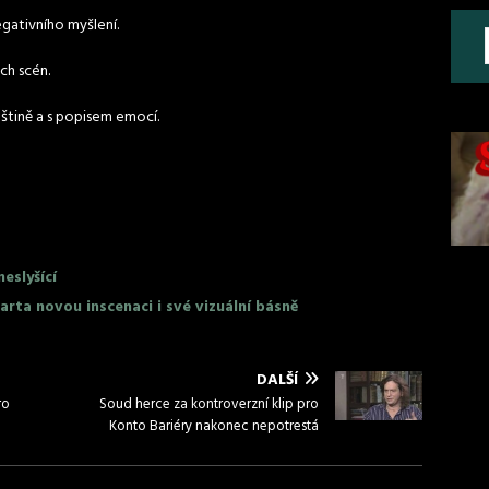
gativního myšlení.
ch scén.
eštině a s popisem emocí.
eslyšící
arta novou inscenaci i své vizuální básně
DALŠÍ
ro
Soud herce za kontroverzní klip pro
Konto Bariéry nakonec nepotrestá