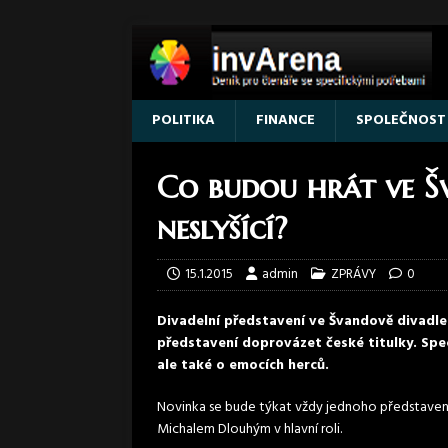
POLITIKA
FINANCE
SPOLEČNOST
Co budou hrát ve Š
neslyšící?
15.1.2015
admin
ZPRÁVY
0
Divadelní představení ve Švandově divadle 
představení doprovázet české titulky. Speci
ale také o emocích herců.
Novinka se bude týkat vždy jednoho představení 
Michalem Dlouhým v hlavní roli.