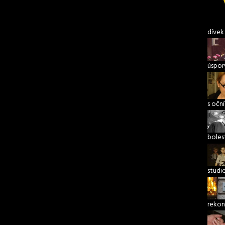
dívek
úspory
s očn
boles
studi
rekon