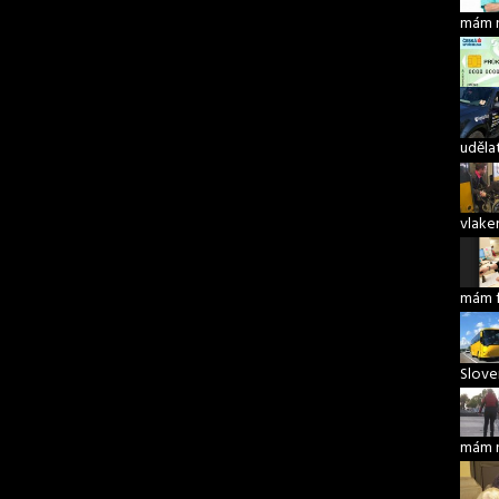
mám 
udělat
vlake
mám 
Slove
mám 