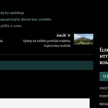
dy ho uklidňují
nepojistných dávek bez soutěže
 přišla o nohu
DALŠÍ
rka
Výstup na Sněžku pomůže malému
Vojtovi bez nožiček
Ele
htt
rom
O 
CHCE
PODP
REDAK