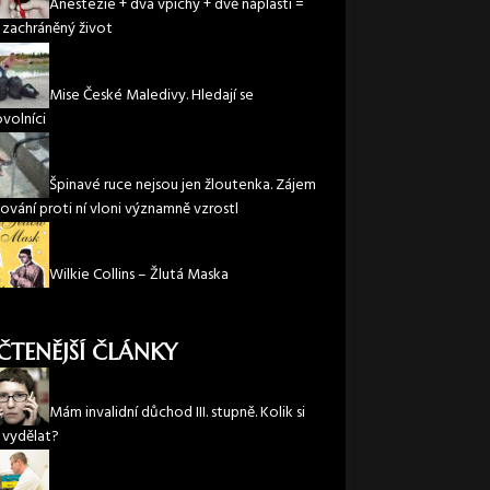
Anestezie + dva vpichy + dvě náplasti =
 zachráněný život
Mise České Maledivy. Hledají se
volníci
Špinavé ruce nejsou jen žloutenka. Zájem
ování proti ní vloni významně vzrostl
Wilkie Collins – Žlutá Maska
ČTENĚJŠÍ ČLÁNKY
Mám invalidní důchod III. stupně. Kolik si
vydělat?