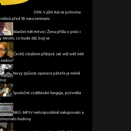
OSN: V jižní Asii se polovina
 vdává před 18. narozeninami
Manžel měl mrtvici. Žena přišla o práci i
. Nevím, co bude dál, bojí se
Čechů s brýlemi přibývá. Jak vidí svět lidé
í vadou?
Nový způsob operace páteře je méně
tivý
Společné vzdělávání funguje, potvrdila
e
NKÚ: MPSV nehospodárně nakupovalo a
struovalo budovy