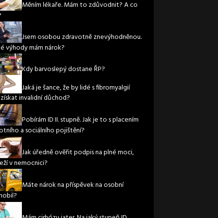
Měním lékaře. Mám to zdůvodnit? A co
?
Jsem osobou zdravotně znevýhodněnou.
ké výhody mám nárok?
Kdy barvoslepý dostane ŘP?
Jaká je šance, že by lidé s fibromyalgií
 získat invalidní důchod?
Pobírám ID II. stupně. Jak je to s placením
otního a sociálního pojištění?
Jak úředně ověřit podpis na plné moci,
leží v nemocnici?
Máte nárok na příspěvek na osobní
obil?
Mám cirhózu jater. Na jaký stupeň ID