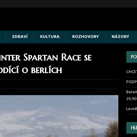
ZDRAVÍ
KULTURA
ROZHOVORY
NÁZORY
nter Spartan Race se
PO
dící o berlích
CHCE
PODP
Bater
29,90
Levně
HL