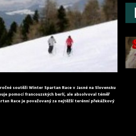
očné soutěži Winter Spartan Race v Jasné na Slovensku
uje pomocí francouzských berlí, ale absolvoval téměř
rtan Race je považovaný za nejtěžší terénní překážkový