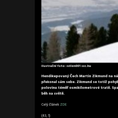
ilustrační foto: svilen001 sxc.hu
Hendikepovaný Čech Martin Zikmund na nár
překonal sám sebe. Zikmund se totiž pohyb
polovinu téměř osmikilometrové tratě. Spa
běh na světě.
Celý článek
ZDE
(43, 1)