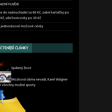
ADNÍ PLNĚNÍ
ie do naslouchadel za 60 Kč, zubní kartáčky po
 Kč, ušní koncovky po 30 Kč
 jednorázové močové cévky
JČTENĚJŠÍ ČLÁNKY
Spálený život
Mozková obrna nevadí, Karel Wágner
í všechny možné sporty