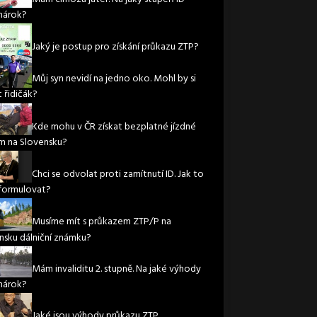
nárok?
Jaký je postup pro získání průkazu ZTP?
Můj syn nevidí na jedno oko. Mohl by si
 řidičák?
Kde mohu v ČR získat bezplatné jízdné
m na Slovensku?
Chci se odvolat proti zamítnutí ID. Jak to
formulovat?
Musíme mít s průkazem ZTP/P na
nsku dálniční známku?
Mám invaliditu 2. stupně. Na jaké výhody
nárok?
Jaké jsou výhody průkazu ZTP