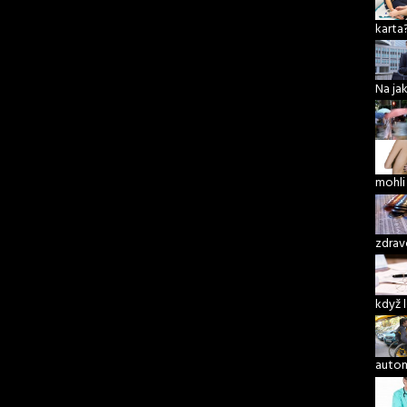
karta
Na ja
mohli
zdrav
když 
autom