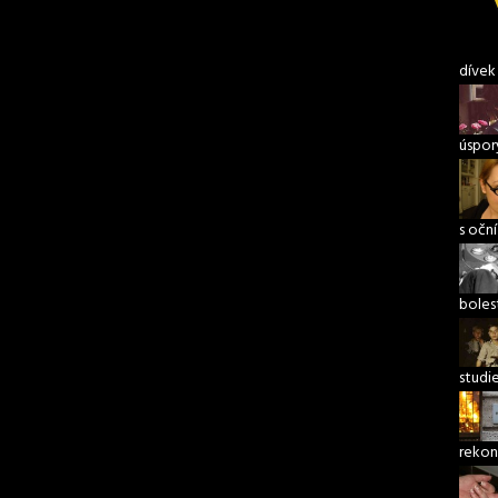
dívek
úspory
s očn
boles
studi
rekon