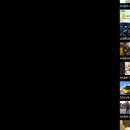
mám 
udělat
vlake
mám 
Slove
mám 