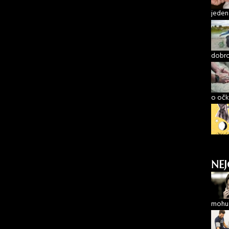
jeden
dobro
o očk
NEJ
mohu 