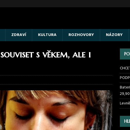
ZDRAVÍ
KULTURA
ROZHOVORY
NÁZORY
ouviset s věkem, ale i
PO
CHCE
PODP
Bater
29,90
Levně
HL