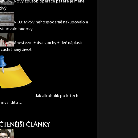
Nový způsob operace páteře je méně
tivý
NKÚ: MPSV nehospodárně nakupovalo a
struovalo budovy
Anestezie + dva vpichy + dvě náplasti =
 zachráněný život
Jak alkoholik po letech
l invaliditu …
ČTENĚJŠÍ ČLÁNKY