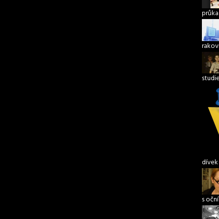
průka
rakov
studi
dívek
s očn