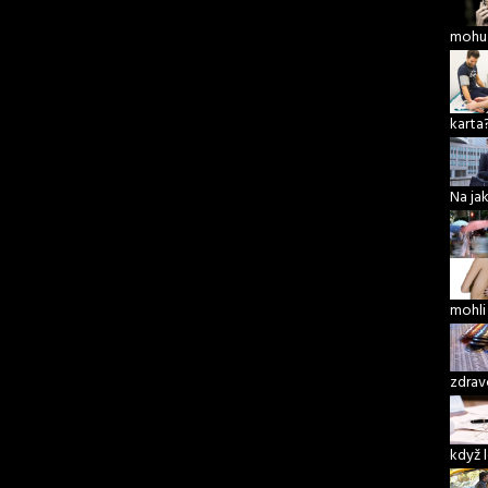
mohu 
karta
Na ja
mohli
zdrav
když 