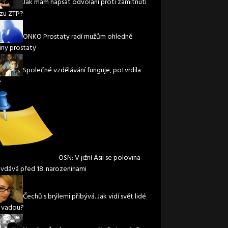
Jak mám napsat odvolání proti zamítnutí
zu ZTP?
ONKO Prostaty radí mužům ohledně
iny prostaty
Společné vzdělávání funguje, potvrdila
e
OSN: V jižní Asii se polovina
 vdává před 18. narozeninami
Čechů s brýlemi přibývá. Jak vidí svět lidé
í vadou?