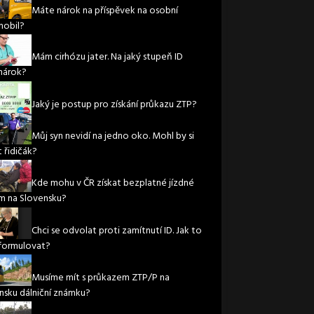
Máte nárok na příspěvek na osobní
obil?
Mám cirhózu jater. Na jaký stupeň ID
nárok?
Jaký je postup pro získání průkazu ZTP?
Můj syn nevidí na jedno oko. Mohl by si
 řidičák?
Kde mohu v ČR získat bezplatné jízdné
m na Slovensku?
Chci se odvolat proti zamítnutí ID. Jak to
formulovat?
Musíme mít s průkazem ZTP/P na
nsku dálniční známku?