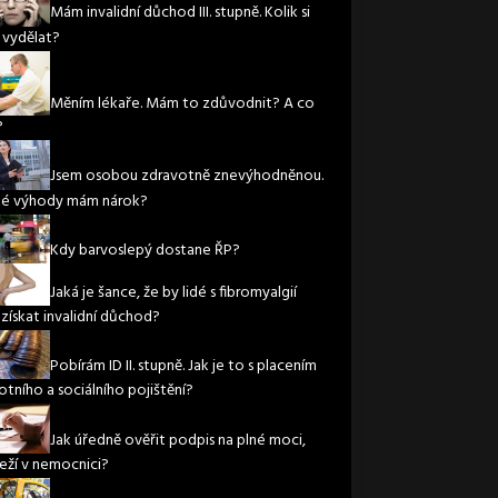
Mám invalidní důchod III. stupně. Kolik si
vydělat?
Měním lékaře. Mám to zdůvodnit? A co
?
Jsem osobou zdravotně znevýhodněnou.
ké výhody mám nárok?
Kdy barvoslepý dostane ŘP?
Jaká je šance, že by lidé s fibromyalgií
 získat invalidní důchod?
Pobírám ID II. stupně. Jak je to s placením
otního a sociálního pojištění?
Jak úředně ověřit podpis na plné moci,
leží v nemocnici?