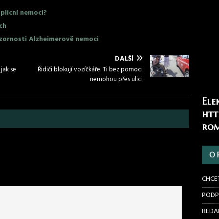
plicní nemoci?
uch
ozornosti Alzheimerově nemoci
DALŠÍ
jak se
Řidiči blokují vozíčkáře. Ti bez pomoci
nemohou přes ulici
Ele
htt
rom
O 
CHCE
PODP
REDAK