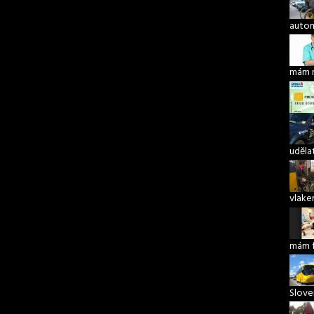
autom
mám 
udělat
vlake
mám 
Slove