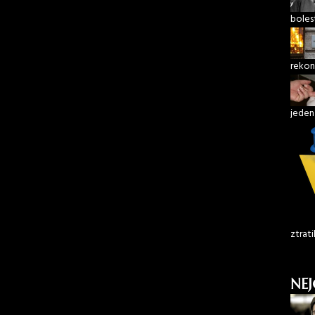
boles
rekon
jeden
ztrati
NEJ