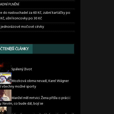
ADNÍ PLNĚNÍ
ie do naslouchadel za 60 Kč, zubní kartáčky po
 Kč, ušní koncovky po 30 Kč
 jednorázové močové cévky
JČTENĚJŠÍ ČLÁNKY
Spálený život
Mozková obrna nevadí, Karel Wágner
í všechny možné sporty
Manžel měl mrtvici. Žena přišla o práci i
. Nevím, co bude dál, bojí se