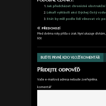
PODOBNÉ ČLÁNKY:
Jak předcházet chronické obstrukční 
Lékaři vyhlásili akci Dýchej čistý vzd
Stát by měl podle lidí věnovat víc p
PŘEDCHOZÍ
Před dvěma roky přišla o zrak. Nyní ukazuje dívkám, 
líčit
BUĎTE PRVNÍ, KDO VLOŽÍ KOMENTÁŘ
Přidejte odpověď
Vaše e-mailová adresa nebude zveřejněna.
komentář