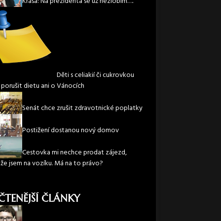
Krása: Na prezidenta se už nezlobím….
Děti s celiakií či cukrovkou
 porušit dietu ani o Vánocích
Senát chce zrušit zdravotnické poplatky
Postižení dostanou nový domov
Cestovka mi nechce prodat zájezd,
že jsem na vozíku. Má na to právo?
ČTENĚJŠÍ ČLÁNKY