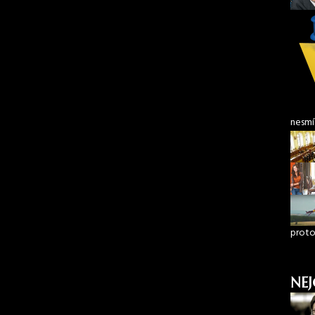
nesmí
proto
NEJ