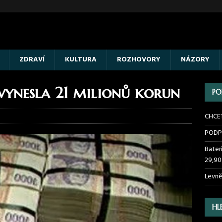
ZDRAVÍ
KULTURA
ROZHOVORY
NÁZORY
vynesla 21 milionů korun
PO
CHCE
PODP
Bater
29,90
Levně
HL