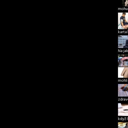
mohu 
karta
Na ja
mohli
zdrav
když 