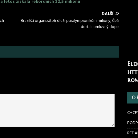
 letos získala rekordních 22,5 milionu
DALŠÍ
ch
Brazilští organizátoři dluží paralympionikům miliony, Češi
dostali omluvný dopis
Ele
htt
rom
O 
CHCE
PODP
REDAK