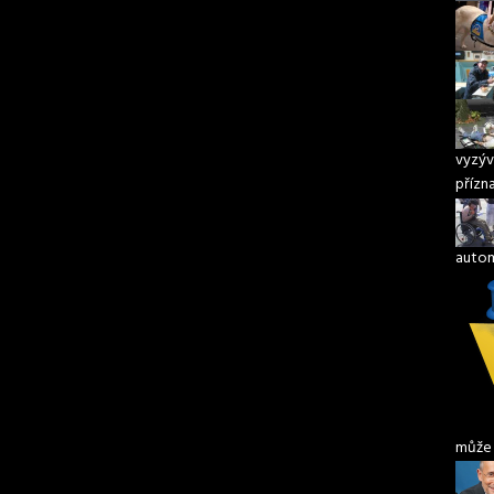
vyzýv
přízn
autom
může 