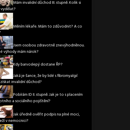
Mám invalidní důchod III. stupně. Kolik si
vydělat?
Měním lékaře. Mám to zdůvodnit? A co
?
Jsem osobou zdravotně znevýhodněnou.
ké výhody mám nárok?
Kdy barvoslepý dostane ŘP?
Jaká je šance, že by lidé s fibromyalgií
 získat invalidní důchod?
Pobírám ID II. stupně. Jak je to s placením
otního a sociálního pojištění?
Jak úředně ověřit podpis na plné moci,
leží v nemocnici?