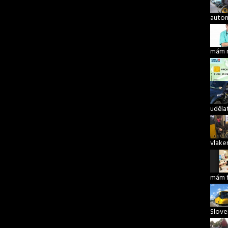
autom
mám 
udělat
vlake
mám 
Slove