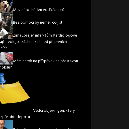
Mezinárodní den vodících psů
Bez pomoci by neměli co jíst
Zima „přeje“ infarktům. Kardiologové
ají – volejte záchranku hned při prvních
acích
Mám nárok na příspěvek na přestavbu
obilu?
Vědci objevili gen, který
způsobit slepotu