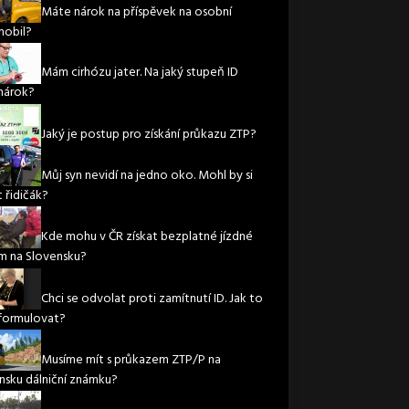
Máte nárok na příspěvek na osobní
obil?
Mám cirhózu jater. Na jaký stupeň ID
nárok?
Jaký je postup pro získání průkazu ZTP?
Můj syn nevidí na jedno oko. Mohl by si
 řidičák?
Kde mohu v ČR získat bezplatné jízdné
m na Slovensku?
Chci se odvolat proti zamítnutí ID. Jak to
formulovat?
Musíme mít s průkazem ZTP/P na
nsku dálniční známku?