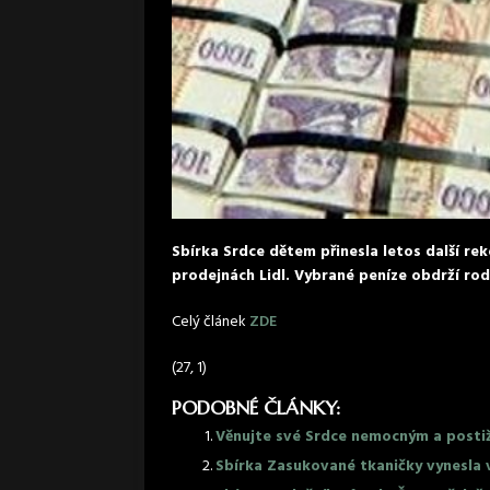
Sbírka Srdce dětem přinesla letos další rek
prodejnách Lidl. Vybrané peníze obdrží rod
Celý článek
ZDE
(27, 1)
PODOBNÉ ČLÁNKY:
Věnujte své Srdce nemocným a post
Sbírka Zasukované tkaničky vynesla v