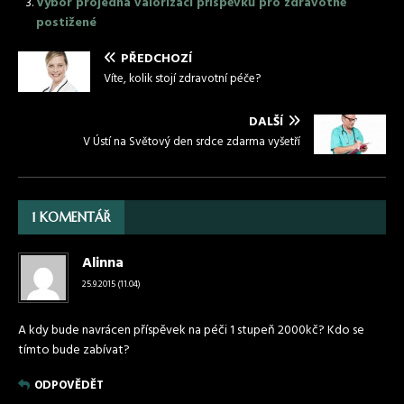
Výbor projedná valorizaci příspěvků pro zdravotně
postižené
PŘEDCHOZÍ
Víte, kolik stojí zdravotní péče?
DALŠÍ
V Ústí na Světový den srdce zdarma vyšetří
1 KOMENTÁŘ
Alinna
25.9.2015 (11.04)
A kdy bude navrácen příspěvek na péči 1 stupeň 2000kč? Kdo se
tímto bude zabívat?
ODPOVĚDĚT