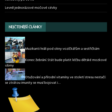
Levně jednorázové močové cévky
NEJČTENĚJŠÍ ČLÁNKY
Muzikanti hráli pod okny vozíčkářům a sestřičkám
Konec žebrání. Stát bude platit léčbu dětské mozkové
obrny
Otužování a přírodní vitamíny ve století stresu nestačí:
se ztrátou imunity se musí bojovat i…