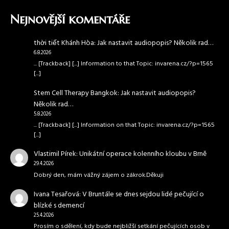
Nejnovější komentáře
thời tiết Khánh Hòa
:
Jak nastavit audiopopis? Několik rad…
6.8.2026
... [Trackback] [...] Information to that Topic: invarena.cz/?p=1565
[...]
Stem Cell Therapy Bangkok
:
Jak nastavit audiopopis?
Několik rad…
5.8.2026
... [Trackback] [...] Information on that Topic: invarena.cz/?p=1565
[...]
Vlastimil Pírek
:
Unikátní operace kolenního kloubu v Brně
29.4.2026
Dobrý den, mám vážný zájem o zákrok.Děkuji
Ivana Tesařová
:
V Bruntále se dnes sejdou lidé pečující o
blízké s demencí
25.4.2026
Prosím o sdělení, kdy bude nejbližší setkání pečujících osob v