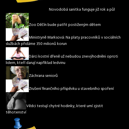
Novodobá sanitka funguje již rok a půl
Zoo Děčín bude patřit postiženým dětem
Ministryně Marksová: Na platy pracovníků v sociálních
službách přidáme 350 milionů korun
Dárci kostní dřeně už nebudou znevýhodněni oproti
lidem, kteří darují například ledvinu
Záchrana seniorů
Zrušení finančního příspěvku u stavebního spoření
Vědci testují chytré hodinky, které umí zjistit
těhotenství