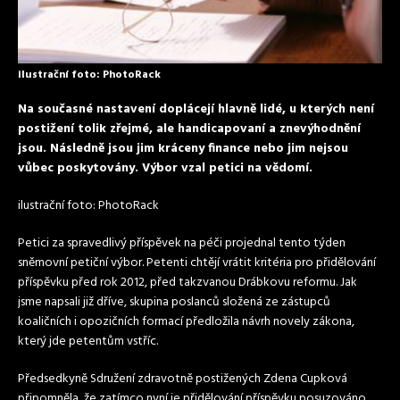
ilustrační foto: PhotoRack
Na současné nastavení doplácejí hlavně lidé, u kterých není
postižení tolik zřejmé, ale handicapovaní a znevýhodnění
jsou. Následně jsou jim kráceny finance nebo jim nejsou
vůbec poskytovány. Výbor vzal petici na vědomí.
ilustrační foto: PhotoRack
Petici za spravedlivý příspěvek na péči projednal tento týden
sněmovní petiční výbor. Petenti chtějí vrátit kritéria pro přidělování
příspěvku před rok 2012, před takzvanou Drábkovu reformu. Jak
jsme napsali již dříve, skupina poslanců složená ze zástupců
koaličních i opozičních formací předložila návrh novely zákona,
který jde petentům vstříc.
Předsedkyně Sdružení zdravotně postižených Zdena Cupková
připomněla, že zatímco nyní je přidělování příspěvku posuzováno