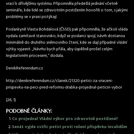
vrací k dřívějšímu systému. Připomněla předešlá jednání včetně
semináře, kde lidé se
zdravotním
postižením hovořili o tom, s jakými
problémy se v praxi potýkají.
Poslankyně Vlasta Bohdalová (ČSSD) pak připomněla, že ačkoli vláda
vydala zamítavé stanovisko, když se poslanci spojí, návrh dostanou
minimálně do druhého sněmovního čtení, kde se dají případné vládní
výtky vyjasnit. „Návrhu bych přála, aby úspěšně prošel celým
legislativním procesem,“ dodala.
DenikReferendum.cz
http://denikreferendum.cz/clanek/21320-petici-za-vraceni-
prispevku-na-peci-pred-reformu-drabka-projednal-peticni-vybor
(26, 1)
PODOBNÉ ČLÁNKY:
Co projednal Vládní výbor pro zdravotně postižené?
Senát vyjde vstříc petici proti rušení příspěvku invalidům