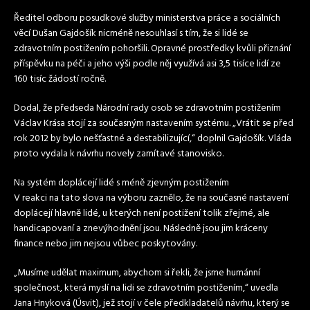
Ředitel odboru posudkové služby ministerstva práce a sociálních
věcí Dušan Gajdošík nicméně nesouhlasí s tím, že si lidé se
zdravotním
postižením pohoršili. Opravné prostředky kvůli přiznání
příspěvku na péči a jeho výši podle něj využívá asi 3,5 tisíce lidí ze
160 tisíc žádostí ročně.
Dodal, že předseda Národní rady osob se
zdravotním
postižením
Václav Krása stojí za současným nastavením systému. „Vrátit se před
rok 2012 by bylo nešťastné a destabilizující,“ doplnil Gajdošík. Vláda
proto vydala k návrhu novely zamítavé stanovisko.
Na systém doplácejí lidé s méně zjevným postižením
V reakci na tato slova na výboru zaznělo, že na současné nastavení
doplácejí hlavně lidé, u kterých není postižení tolik zřejmé, ale
handicapovaní a znevýhodnění jsou. Následně jsou jim kráceny
finance nebo jim nejsou vůbec poskytovány.
„Musíme udělat maximum, abychom si řekli, že jsme humánní
společnost, která myslí na lidi se
zdravotním
postižením,“ uvedla
Jana Hnyková (Úsvit), jež stojí v čele předkladatelů návrhu, který se