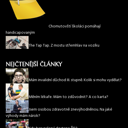
Chomutovští školáci pomáhají
handicapovaným
The Tap Tap. Z mostu střemhlav na vozíku
NEJČTENĚJŠÍ ČLÁNKY
Mám invalidní důchod III. stupně. Kolik si mohu vydělat?
Měním lékaře. Mám to zdůvodnit? A co karta?
Jsem osobou zdravotně znevýhodněnou. Na jaké
výhody mám nárok?