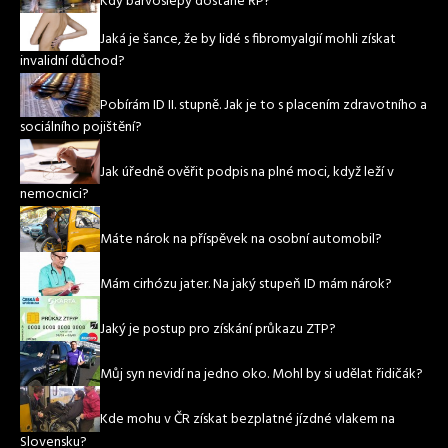
Kdy barvoslepý dostane ŘP?
Jaká je šance, že by lidé s fibromyalgií mohli získat
invalidní důchod?
Pobírám ID II. stupně. Jak je to s placením zdravotního a
sociálního pojištění?
Jak úředně ověřit podpis na plné moci, když leží v
nemocnici?
Máte nárok na příspěvek na osobní automobil?
Mám cirhózu jater. Na jaký stupeň ID mám nárok?
Jaký je postup pro získání průkazu ZTP?
Můj syn nevidí na jedno oko. Mohl by si udělat řidičák?
Kde mohu v ČR získat bezplatné jízdné vlakem na
Slovensku?