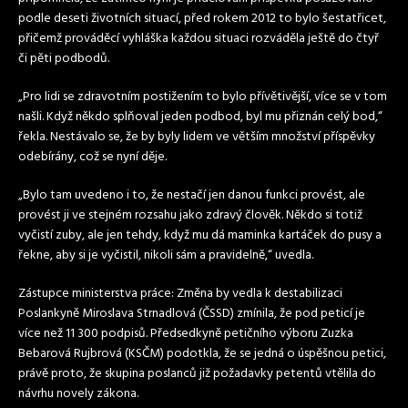
podle deseti životních situací, před rokem 2012 to bylo šestatřicet,
přičemž prováděcí vyhláška každou situaci rozváděla ještě do čtyř
či pěti podbodů.
„Pro lidi se
zdravotním
postižením to bylo přívětivější, více se v tom
našli. Když někdo splňoval jeden podbod, byl mu přiznán celý bod,“
řekla. Nestávalo se, že by byly lidem ve větším množství příspěvky
odebírány, což se nyní děje.
„Bylo tam uvedeno i to, že nestačí jen danou funkci provést, ale
provést ji ve stejném rozsahu jako zdravý člověk. Někdo si totiž
vyčistí zuby, ale jen tehdy, když mu dá maminka kartáček do pusy a
řekne, aby si je vyčistil, nikoli sám a pravidelně,“ uvedla.
Zástupce ministerstva práce: Změna by vedla k destabilizaci
Poslankyně Miroslava Strnadlová (ČSSD) zmínila, že pod peticí je
více než 11 300 podpisů. Předsedkyně petičního výboru Zuzka
Bebarová Rujbrová (KSČM) podotkla, že se jedná o úspěšnou petici,
právě proto, že skupina poslanců již požadavky petentů vtělila do
návrhu novely zákona.