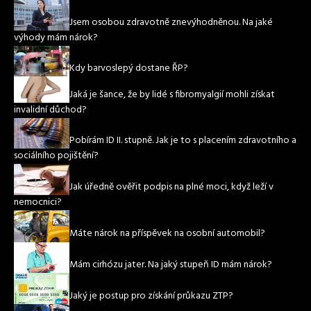
Jsem osobou zdravotně znevýhodněnou. Na jaké
výhody mám nárok?
Kdy barvoslepý dostane ŘP?
Jaká je šance, že by lidé s fibromyalgií mohli získat
invalidní důchod?
Pobírám ID II. stupně. Jak je to s placením zdravotního a
sociálního pojištění?
Jak úředně ověřit podpis na plné moci, když leží v
nemocnici?
Máte nárok na příspěvek na osobní automobil?
Mám cirhózu jater. Na jaký stupeň ID mám nárok?
Jaký je postup pro získání průkazu ZTP?