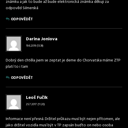
známku a jak to bude až bude elektronická známka děkuji za
odpověd Siímerská
ODPOVĚDĚT
Darina Joniova
19.6.2019 (13.39)
Dobrý den chtěla jsem se zeptat je deme do Chorvatska máme ZTP
platí to i tam
ODPOVĚDĚT
Leoš Fučík
25.7.2017 (11.20)
Informace není přesná. Držitel průkazu musí být nejen přítomen, ale
jako držitel vozidla musí být v TP zapsán buďto on nebo osoba