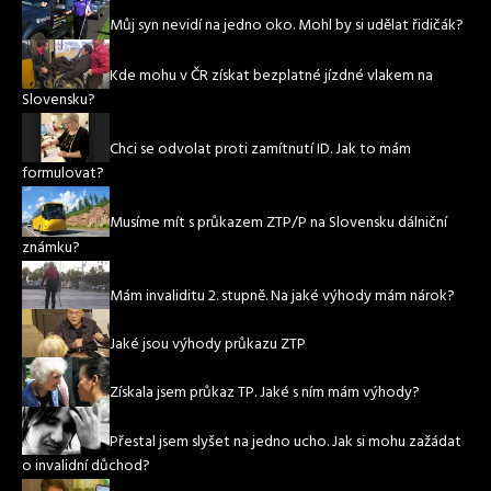
Můj syn nevidí na jedno oko. Mohl by si udělat řidičák?
Kde mohu v ČR získat bezplatné jízdné vlakem na
Slovensku?
Chci se odvolat proti zamítnutí ID. Jak to mám
formulovat?
Musíme mít s průkazem ZTP/P na Slovensku dálniční
známku?
Mám invaliditu 2. stupně. Na jaké výhody mám nárok?
Jaké jsou výhody průkazu ZTP
Získala jsem průkaz TP. Jaké s ním mám výhody?
Přestal jsem slyšet na jedno ucho. Jak si mohu zažádat
o invalidní důchod?