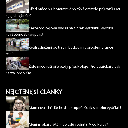
Úřad práce v Chomutově vyzývá držitele průkazů OZP
k jejich výměně
Meteorologové vydali na zítřek výstrahu. Vysoká
návštěvnost koupališť
Kvůli zdražení potravin budou mít problémy tisíce
rodin
Železnice ruší přejezdy přes koleje. Pro vozíčkáře tak
nastal problém
NEJČTENĚJŠÍ ČLÁNKY
Mám invalidní důchod III. stupně. Kolik si mohu vydělat?
Měním lékaře. Mám to zdůvodnit? A co karta?