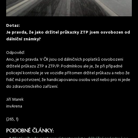
Dotaz:
Je pravda, že jako držitel průkazky ZTP jsem osvobozen od
dálniční známky?
Odpověď:
Ano, je to pravda. V ČR jsou od dálničních poplatků osvobozeni
držitelé průkazu ZTP a ZTP/P. Podmínkou ale je, že při případné
policejní kontrole je ve vozidle přítomen držitel průkazu a nebo že
řidič má potvrzení, že handicapovanou osobu vezl nebo pro ni jede
do zdravotnického zařízení.
Jiří Marek
invArena
(265, 1)
PODOBNÉ ČLÁNKY: