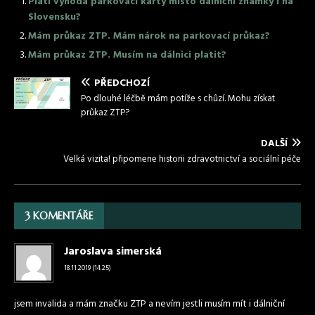
Platí výhoda parkovací karty místo dálniční známky i na
Slovensku?
Mám průkaz ZTP. Mám nárok na parkovací průkaz?
Mám průkaz ZTP. Musím na dálnici platit?
PŘEDCHOZÍ
Po dlouhé léčbě mám potíže s chůzí. Mohu získat
průkaz ZTP?
DALŠÍ
Velká vizita! připomene historii zdravotnictví a sociální péče
3 KOMENTÁŘE
Jaroslava simerská
18.11.2019 (14.25)
jsem invalida a mám značku ZTP a nevím jestli musím mít i dálniční