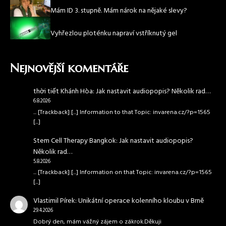
Mám ID 3. stupně. Mám nárok na nějaké slevy?
Vyhřezlou ploténku napraví vstříknutý gel
Nejnovější komentáře
thời tiết Khánh Hòa
:
Jak nastavit audiopopis? Několik rad…
6.8.2026
... [Trackback] [...] Information to that Topic: invarena.cz/?p=1565
[...]
Stem Cell Therapy Bangkok
:
Jak nastavit audiopopis?
Několik rad…
5.8.2026
... [Trackback] [...] Information on that Topic: invarena.cz/?p=1565
[...]
Vlastimil Pírek
:
Unikátní operace kolenního kloubu v Brně
29.4.2026
Dobrý den, mám vážný zájem o zákrok.Děkuji