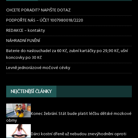
CHCETE PORADIT? NAPIŠTE DOTAZ
PODPOŘTE NÁS – ÚČET 1007980018/2220
REDAKCE – kontakty
NÁHRADNÍ PLNĚNÍ
Baterie do naslouchadel za 60 Kč, zubní kartáčky po 29,90 Kč, ušní
koncovky po 30 Kč
Levně jednorázové močové cévky
NEJČTENĚJŠÍ ČLÁNKY
Konec žebrání. Stát bude platit léčbu dětské mozkové
obrny
Dárci kostní dřeně už nebudou znevýhodněni oproti