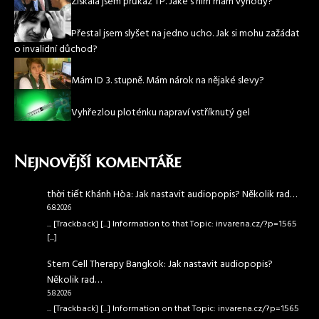
Získala jsem průkaz TP. Jaké s ním mám výhody?
Přestal jsem slyšet na jedno ucho. Jak si mohu zažádat
o invalidní důchod?
Mám ID 3. stupně. Mám nárok na nějaké slevy?
Vyhřezlou ploténku napraví vstříknutý gel
Nejnovější komentáře
thời tiết Khánh Hòa
:
Jak nastavit audiopopis? Několik rad…
6.8.2026
... [Trackback] [...] Information to that Topic: invarena.cz/?p=1565
[...]
Stem Cell Therapy Bangkok
:
Jak nastavit audiopopis?
Několik rad…
5.8.2026
... [Trackback] [...] Information on that Topic: invarena.cz/?p=1565