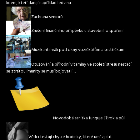
lidem, kteří darují například ledvinu
Záchrana seniorů
Zrušení finančního příspěvku u stavebního spoření
Muzikanti hráli pod okny vozíčkářům a sestřičkám
Otužování a přírodní vitamíny ve století stresu nestačí:
se ztrátou imunity se musí bojovat i…
Novodobá sanitka funguje již rok a půl
Vědci testují chytré hodinky, které umí zjistit