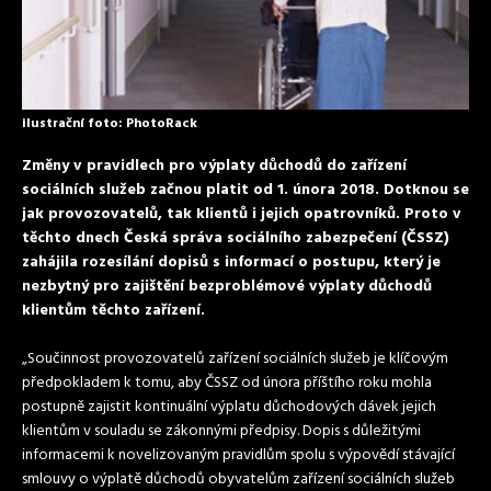
ilustrační foto: PhotoRack
Změny v pravidlech pro výplaty důchodů do zařízení
sociálních služeb začnou platit od 1. února 2018. Dotknou se
jak provozovatelů, tak klientů i jejich opatrovníků. Proto v
těchto dnech Česká správa sociálního zabezpečení (ČSSZ)
zahájila rozesílání dopisů s informací o postupu, který je
nezbytný pro zajištění bezproblémové výplaty důchodů
klientům těchto zařízení.
„Součinnost provozovatelů zařízení sociálních služeb je klíčovým
předpokladem k tomu, aby ČSSZ od února příštího roku mohla
postupně zajistit kontinuální výplatu důchodových dávek jejich
klientům v souladu se zákonnými předpisy. Dopis s důležitými
informacemi k novelizovaným pravidlům spolu s výpovědí stávající
smlouvy o výplatě důchodů obyvatelům zařízení sociálních služeb