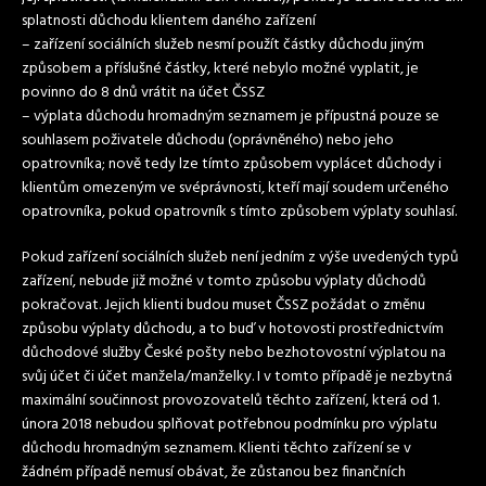
splatnosti důchodu klientem daného zařízení
– zařízení sociálních služeb nesmí použít částky důchodu jiným
způsobem a příslušné částky, které nebylo možné vyplatit, je
povinno do 8 dnů vrátit na účet ČSSZ
– výplata důchodu hromadným seznamem je přípustná pouze se
souhlasem poživatele důchodu (oprávněného) nebo jeho
opatrovníka; nově tedy lze tímto způsobem vyplácet důchody i
klientům omezeným ve svéprávnosti, kteří mají soudem určeného
opatrovníka, pokud opatrovník s tímto způsobem výplaty souhlasí.
Pokud zařízení sociálních služeb není jedním z výše uvedených typů
zařízení, nebude již možné v tomto způsobu výplaty důchodů
pokračovat. Jejich klienti budou muset ČSSZ požádat o změnu
způsobu výplaty důchodu, a to buď v hotovosti prostřednictvím
důchodové služby České pošty nebo bezhotovostní výplatou na
svůj účet či účet manžela/manželky. I v tomto případě je nezbytná
maximální součinnost provozovatelů těchto zařízení, která od 1.
února 2018 nebudou splňovat potřebnou podmínku pro výplatu
důchodu hromadným seznamem. Klienti těchto zařízení se v
žádném případě nemusí obávat, že zůstanou bez finančních