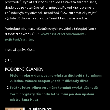
prostředků, výplata důchodu nebude zastavena ani přerušena,
dojde pouze ke změně jejího způsobu. Pokud klient o změnu
způsobu výplaty důchodu nepožádá, ČSSZ automaticky zajistí
výplatu důchodu na adresu zařízení, kterou u něj eviduje.
Podrobné informace včetně nových pravidel a tiskopisů jsou k
dispozici na webu ČSSZ:
www.cssz.cz/cz/duchodove-
pojisteni/zss.htm
.
Tisková zpráva ČSSZ
(31, 1)
PODOBNÉ ČLÁNKY:
Přelom roku o den posune výplatu důchodů s termínem
2. ledna. Vánoce naopak „nadělí“ důchody dříve
Svátky letos přinesou změny termínů výplat důchodů
Termín výplaty důchodu letos mění jen den upálení
mistra Jana Husa
PŘEDCHOZÍ