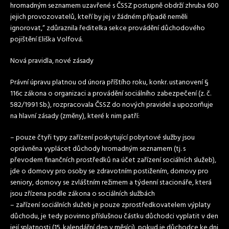
hromadným seznamem uzavřené s ČSSZ postupně obdrží zhruba 600
jejich provozovatelů, kteří by jej v žádném případě neměli
ignorovat,“ zdůraznila ředitelka sekce provádění důchodového
pojištění Eliška Volfová.
Nová pravidla, nové zásady
Právní úpravu platnou od února příštího roku, konkr. ustanovení §
116c zákona o organizaci a provádění sociálního zabezpečení (z. č.
582/1991 Sb.), rozpracovala ČSSZ do nových pravidel a upozorňuje
na hlavní zásady (změny), které k nim patří:
– pouze čtyři typy zařízení poskytující pobytové služby jsou
oprávněna vyplácet důchody hromadným seznamem (tj. s
převodem finančních prostředků na účet zařízení sociálních služeb),
jde o domovy pro osoby se zdravotním postižením, domovy pro
seniory, domovy se zvláštním režimem a týdenní stacionáře, která
jsou zřízena podle zákona o sociálních službách
– zařízení sociálních služeb je pouze zprostředkovatelem výplaty
důchodu, je tedy povinno příslušnou částku důchodci vyplatit v den
její splatnosti (15. kalendářní den v měsíci), pokud je důchodce ke dni