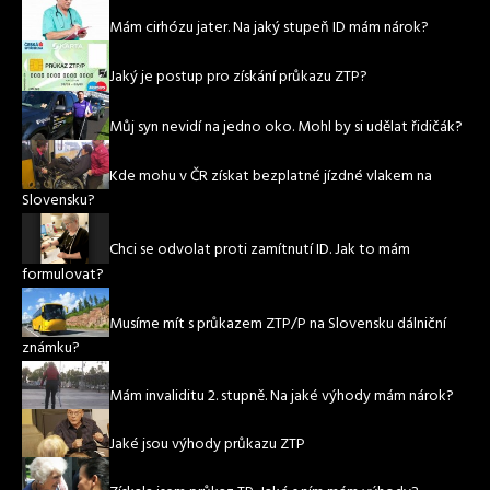
Mám cirhózu jater. Na jaký stupeň ID mám nárok?
Jaký je postup pro získání průkazu ZTP?
Můj syn nevidí na jedno oko. Mohl by si udělat řidičák?
Kde mohu v ČR získat bezplatné jízdné vlakem na
Slovensku?
Chci se odvolat proti zamítnutí ID. Jak to mám
formulovat?
Musíme mít s průkazem ZTP/P na Slovensku dálniční
známku?
Mám invaliditu 2. stupně. Na jaké výhody mám nárok?
Jaké jsou výhody průkazu ZTP