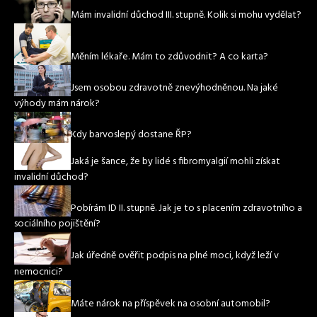
Mám invalidní důchod III. stupně. Kolik si mohu vydělat?
Měním lékaře. Mám to zdůvodnit? A co karta?
Jsem osobou zdravotně znevýhodněnou. Na jaké
výhody mám nárok?
Kdy barvoslepý dostane ŘP?
Jaká je šance, že by lidé s fibromyalgií mohli získat
invalidní důchod?
Pobírám ID II. stupně. Jak je to s placením zdravotního a
sociálního pojištění?
Jak úředně ověřit podpis na plné moci, když leží v
nemocnici?
Máte nárok na příspěvek na osobní automobil?