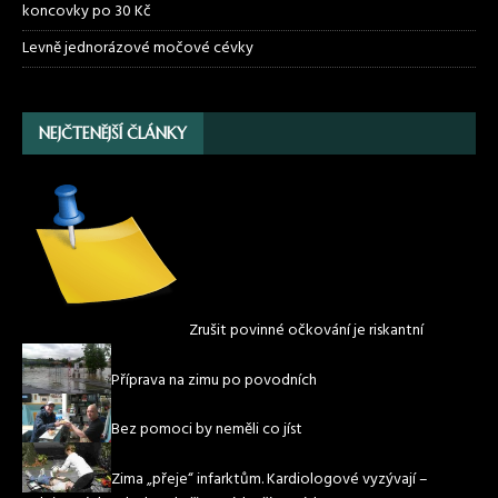
koncovky po 30 Kč
Levně jednorázové močové cévky
NEJČTENĚJŠÍ ČLÁNKY
Zrušit povinné očkování je riskantní
Příprava na zimu po povodních
Bez pomoci by neměli co jíst
Zima „přeje“ infarktům. Kardiologové vyzývají –