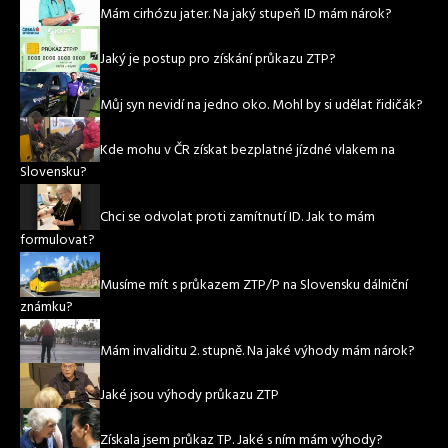
Mám cirhózu jater. Na jaký stupeň ID mám nárok?
Jaký je postup pro získání průkazu ZTP?
Můj syn nevidí na jedno oko. Mohl by si udělat řidičák?
Kde mohu v ČR získat bezplatné jízdné vlakem na
Slovensku?
Chci se odvolat proti zamítnutí ID. Jak to mám
formulovat?
Musíme mít s průkazem ZTP/P na Slovensku dálniční
známku?
Mám invaliditu 2. stupně. Na jaké výhody mám nárok?
Jaké jsou výhody průkazu ZTP
Získala jsem průkaz TP. Jaké s ním mám výhody?