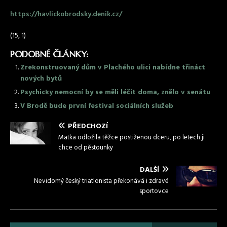
https://havlickobrodsky.denik.cz/
(15, 1)
PODOBNÉ ČLÁNKY:
Zrekonstruovaný dům v Plachého ulici nabídne třináct
nových bytů
Psychicky nemocní by se měli léčit doma, znělo v senátu
V Brodě bude první festival sociálních služeb
PŘEDCHOZÍ
Matka odložila těžce postiženou dceru, po letech ji
chce od pěstounky
DALŠÍ
Nevidomý český triatlonista překonává i zdravé
sportovce