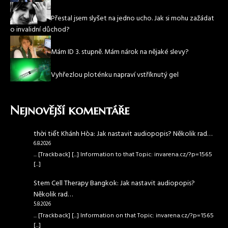
Přestal jsem slyšet na jedno ucho. Jak si mohu zažádat
o invalidní důchod?
Mám ID 3. stupně. Mám nárok na nějaké slevy?
Vyhřezlou ploténku napraví vstříknutý gel
Nejnovější komentáře
thời tiết Khánh Hòa
:
Jak nastavit audiopopis? Několik rad…
6.8.2026
... [Trackback] [...] Information to that Topic: invarena.cz/?p=1565
[...]
Stem Cell Therapy Bangkok
:
Jak nastavit audiopopis?
Několik rad…
5.8.2026
... [Trackback] [...] Information on that Topic: invarena.cz/?p=1565
[...]