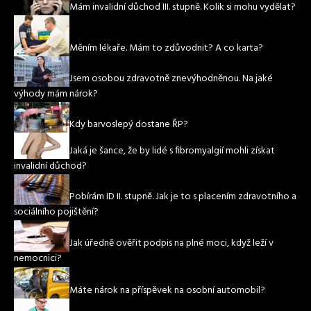
Mám invalidní důchod III. stupně. Kolik si mohu vydělat?
Měním lékaře. Mám to zdůvodnit? A co karta?
Jsem osobou zdravotně znevýhodněnou. Na jaké
výhody mám nárok?
Kdy barvoslepý dostane ŘP?
Jaká je šance, že by lidé s fibromyalgií mohli získat
invalidní důchod?
Pobírám ID II. stupně. Jak je to s placením zdravotního a
sociálního pojištění?
Jak úředně ověřit podpis na plné moci, když leží v
nemocnici?
Máte nárok na příspěvek na osobní automobil?