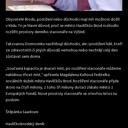
Obyvatelé Brodu, postižení nebo důchodci mají mít možnost dožít
v klidu. To je hlavní důvod, proč se město Havlíčkův Brod rozhodlo
rozšířit prostory denního stacionáře na Výšině.
Takzvanou Domovinku navštěvují důchodci, ale i postižení lidé, kteří
ze zdravotních či jiných důvodů nemohou nebo nechtějí celý den
zůstávat sami doma.
„Současná kapacita je dvacet míst, po rozšíření stacionáře můžeme
nabídnou třicet míst,“ upřesnila Magdalena Kufrová ředitelka
sociálních služeb města Havlíčkův Brod. Rozšíření stacionáře přijde
skoro na čtyři miliony, z toho tři miliony dotací získalo město z
Evropských fondů. Nové prostory stacionáře se otevřou letos na
podzim.
Štěpánka Saadouni
Havlíčkobrodský deník