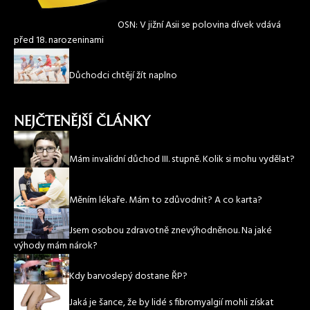
OSN: V jižní Asii se polovina dívek vdává
před 18. narozeninami
Důchodci chtějí žít naplno
NEJČTENĚJŠÍ ČLÁNKY
Mám invalidní důchod III. stupně. Kolik si mohu vydělat?
Měním lékaře. Mám to zdůvodnit? A co karta?
Jsem osobou zdravotně znevýhodněnou. Na jaké
výhody mám nárok?
Kdy barvoslepý dostane ŘP?
Jaká je šance, že by lidé s fibromyalgií mohli získat