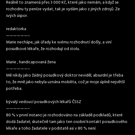
Reálně to znamená přes 3 000 Kč, které jako nemám, a když se
rozhodnu ty peníze vydat, tak je vydám jako z jiných zdrojů. Ze
svých úspor.
redaktorka
——————–
Marie nechápe, jak úřady ke svému rozhodnutí došly, a viní
posudkové lékaře, že rozhodují od stolu.
Marie , handicapovaná žena
——————–
Mě nikdy jako žádný posudkový doktor neviděl, absurdní je třeba
to, že mně jako nebyla uznána mobilita, což je moje úplně největší
potřeba.
bývalý vedoucí posudkových lékařů ČSSZ
——————–
80 % v první instanci je rozhodováno na základě podkladů, které
dodá žadatel, skutečně tam jako ten osobní kontakt posudkového
lékaře a toho žadatele v podstatě asi v 80 % není.