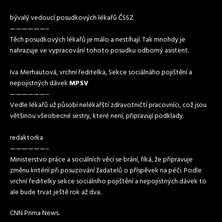
bývalý vedoucí posudkových lékařů ČSSZ
——————–
Těch posudkových lékařů je málo a nestíhají. Tak mnohdy je
nahrazuje ve vypracování tohoto posudku odborný asistent.
Iva Merhautová, vrchní ředitelka, Sekce sociálnáho pojištění a
nepojistných dávek
MPSV
——————–
Vedle lékařů už působí nelékařští zdravotničtí pracovníci, což jsou
většinou všeobecné sestry, které není, připravují podklady.
redaktorka
——————–
Ministerstvo práce a sociálních věcí se brání, říká, že připravuje
změnu kritérií při posuzování žadatelů o příspěvek na péči. Podle
vrchní ředitelky sekce sociálního pojištění a nepojistných dávek to
ale bude trvat ještě rok až dva.
CNN Prima News.