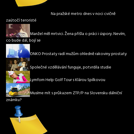
Na pražské metro dnes v noci cvičně
zaútočí teroristé
Manžel měl mrtvici. Žena přišla o práci i úspory. Nevím,
co bude dál, bojí se
ONKO Prostaty radí mužům ohledně rakoviny prostaty
Společné vzdělávání funguje, potvrdila studie
Lymfom Help Golf Tour s Klárou Spilkovou
Musíme mít s průkazem ZTP/P na Slovensku dálniční
známku?