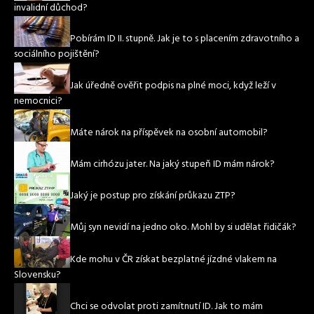
invalidní důchod?
Pobírám ID II. stupně. Jak je to s placením zdravotního a
sociálního pojištění?
Jak úředně ověřit podpis na plné moci, když leží v
nemocnici?
Máte nárok na příspěvek na osobní automobil?
Mám cirhózu jater. Na jaký stupeň ID mám nárok?
Jaký je postup pro získání průkazu ZTP?
Můj syn nevidí na jedno oko. Mohl by si udělat řidičák?
Kde mohu v ČR získat bezplatné jízdné vlakem na
Slovensku?
Chci se odvolat proti zamítnutí ID. Jak to mám