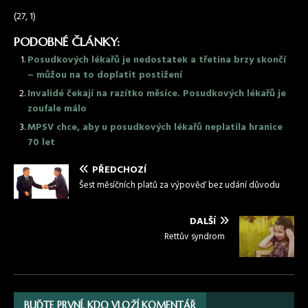
(27, 1)
PODOBNÉ ČLÁNKY:
Posudkových lékařů je nedostatek a třetina brzy skončí
– můžou na to doplatit postižení
Invalidé čekají na razítko měsíce. Posudkových lékařů je
zoufale málo
MPSV chce, aby u posudkových lékařů neplatila hranice
70 let
PŘEDCHOZÍ
Šest měsíčních platů za výpověď bez udání důvodu
DALŠÍ
Rettův syndrom
BUĎTE PRVNÍ, KDO VLOŽÍ KOMENTÁŘ