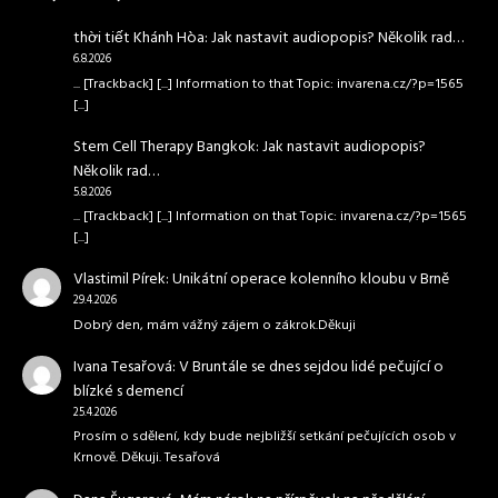
thời tiết Khánh Hòa
:
Jak nastavit audiopopis? Několik rad…
6.8.2026
... [Trackback] [...] Information to that Topic: invarena.cz/?p=1565
[...]
Stem Cell Therapy Bangkok
:
Jak nastavit audiopopis?
Několik rad…
5.8.2026
... [Trackback] [...] Information on that Topic: invarena.cz/?p=1565
[...]
Vlastimil Pírek
:
Unikátní operace kolenního kloubu v Brně
29.4.2026
Dobrý den, mám vážný zájem o zákrok.Děkuji
Ivana Tesařová
:
V Bruntále se dnes sejdou lidé pečující o
blízké s demencí
25.4.2026
Prosím o sdělení, kdy bude nejbližší setkání pečujících osob v
Krnově. Děkuji. Tesařová