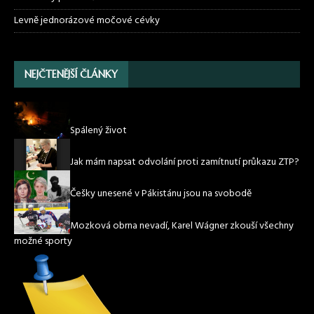
Levně jednorázové močové cévky
NEJČTENĚJŠÍ ČLÁNKY
Spálený život
Jak mám napsat odvolání proti zamítnutí průkazu ZTP?
Češky unesené v Pákistánu jsou na svobodě
Mozková obrna nevadí, Karel Wágner zkouší všechny
možné sporty