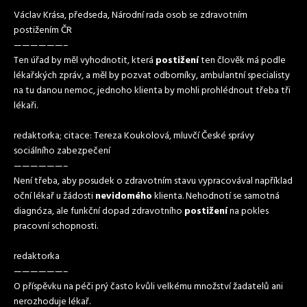
Václav Krása, předseda, Národní rada osob se zdravotním
postižením ČR
——————–
Ten úřad by měl vyhodnotit, která
postižení
ten člověk má podle
lékařských zpráv, a měl by pozvat odborníky, ambulantní specialisty
na tu danou nemoc, jednoho klienta by mohli prohlédnout třeba tři
lékaři.
redaktorka; citace: Tereza Koukolová, mluvčí České správy
sociálního zabezpečení
——————–
Není třeba, aby posudek o zdravotním stavu vypracovával například
oční lékař u žádosti
nevidomého
klienta. Nehodnotí se samotná
diagnóza, ale funkční dopad zdravotního
postižení
na pokles
pracovní schopnosti.
redaktorka
——————–
O příspěvku na péči prý často kvůli velkému množství žadatelů ani
nerozhoduje lékař.