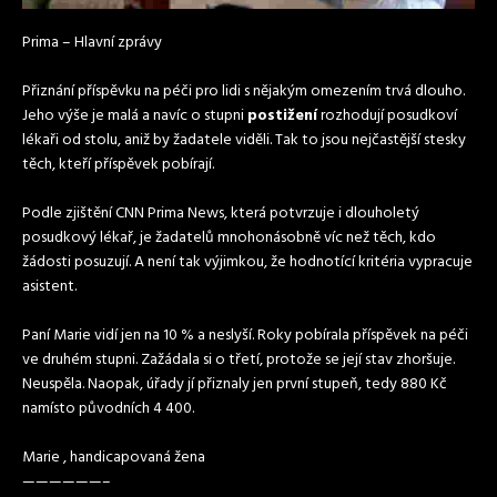
Prima – Hlavní zprávy
Přiznání příspěvku na péči pro lidi s nějakým omezením trvá dlouho.
Jeho výše je malá a navíc o stupni
postižení
rozhodují posudkoví
lékaři od stolu, aniž by žadatele viděli. Tak to jsou nejčastější stesky
těch, kteří příspěvek pobírají.
Podle zjištění CNN Prima News, která potvrzuje i dlouholetý
posudkový lékař, je žadatelů mnohonásobně víc než těch, kdo
žádosti posuzují. A není tak výjimkou, že hodnotící kritéria vypracuje
asistent.
Paní Marie vidí jen na 10 % a neslyší. Roky pobírala příspěvek na péči
ve druhém stupni. Zažádala si o třetí, protože se její stav zhoršuje.
Neuspěla. Naopak, úřady jí přiznaly jen první stupeň, tedy 880 Kč
namísto původních 4 400.
Marie , handicapovaná žena
——————–