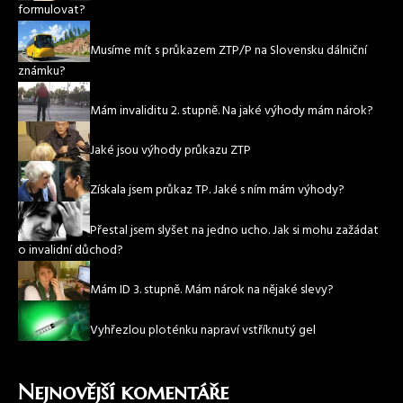
formulovat?
Musíme mít s průkazem ZTP/P na Slovensku dálniční
známku?
Mám invaliditu 2. stupně. Na jaké výhody mám nárok?
Jaké jsou výhody průkazu ZTP
Získala jsem průkaz TP. Jaké s ním mám výhody?
Přestal jsem slyšet na jedno ucho. Jak si mohu zažádat
o invalidní důchod?
Mám ID 3. stupně. Mám nárok na nějaké slevy?
Vyhřezlou ploténku napraví vstříknutý gel
Nejnovější komentáře