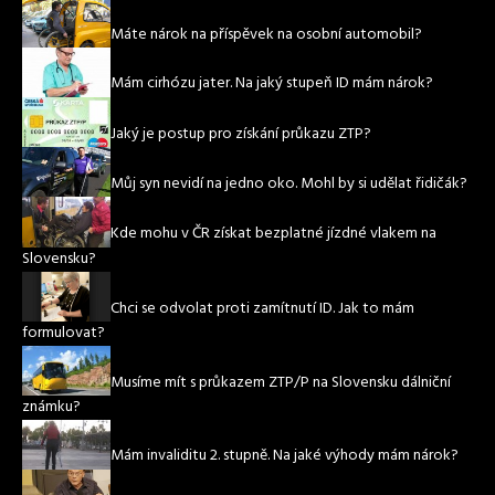
Máte nárok na příspěvek na osobní automobil?
Mám cirhózu jater. Na jaký stupeň ID mám nárok?
Jaký je postup pro získání průkazu ZTP?
Můj syn nevidí na jedno oko. Mohl by si udělat řidičák?
Kde mohu v ČR získat bezplatné jízdné vlakem na
Slovensku?
Chci se odvolat proti zamítnutí ID. Jak to mám
formulovat?
Musíme mít s průkazem ZTP/P na Slovensku dálniční
známku?
Mám invaliditu 2. stupně. Na jaké výhody mám nárok?