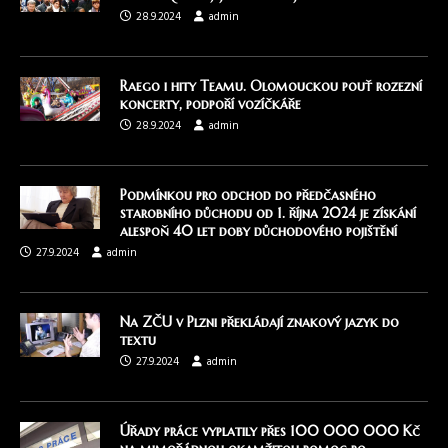
28.9.2024
admin
Raego i hity Teamu. Olomouckou pouť rozezní
koncerty, podpoří vozíčkáře
28.9.2024
admin
Podmínkou pro odchod do předčasného
starobního důchodu od 1. října 2024 je získání
alespoň 40 let doby důchodového pojištění
27.9.2024
admin
Na ZČU v Plzni překládají znakový jazyk do
textu
27.9.2024
admin
Úřady práce vyplatily přes 100 000 000 Kč