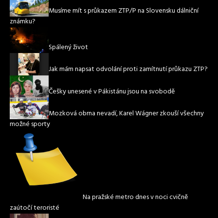
Musíme mít s průkazem ZTP/P na Slovensku dálniční
známku?
Spálený život
Jak mám napsat odvolání proti zamítnutí průkazu ZTP?
Češky unesené v Pákistánu jsou na svobodě
Mozková obrna nevadí, Karel Wágner zkouší všechny
možné sporty
Na pražské metro dnes v noci cvičně
zaútočí teroristé