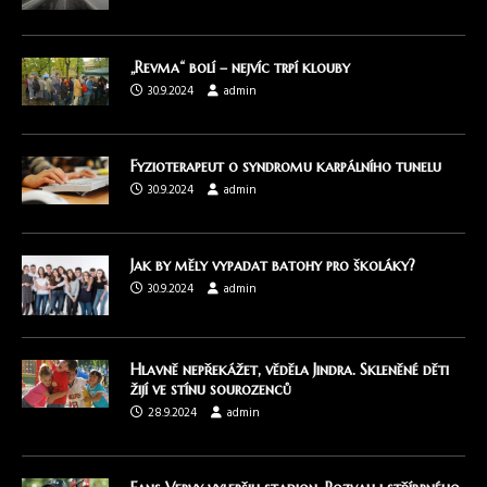
„Revma“ bolí – nejvíc trpí klouby
30.9.2024
admin
Fyzioterapeut o syndromu karpálního tunelu
30.9.2024
admin
Jak by měly vypadat batohy pro školáky?
30.9.2024
admin
Hlavně nepřekážet, věděla Jindra. Skleněné děti
žijí ve stínu sourozenců
28.9.2024
admin