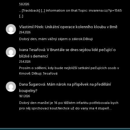
5.8.2026
... [Trackback] [...] Information on that Topic: invarena.cz/?p=1565
[...]
Vlastimil Pírek
:
Unikátní operace kolenního kloubu v Brně
29.4.2026
Dobrý den, mám vážný zájem o zákrok.Děkuji
Ivana Tesařová
:
V Bruntále se dnes sejdou lidé pečující o
blízké s demencí
25.4.2026
Prosím o sdělení, kdy bude nejbližší setkání pečujících osob v
Krnově. Děkuji. Tesařová
Dana Šugarová
:
Mám nárok na příspěvek na předělání
koupelny?
18.1.2026
Dobrý den manžel je 16 po těžkém infarktu potřebovala bych
pro něj sprchovací kout.Nechce už do vany ma 4 stupeň…