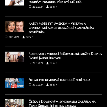
rodinám pomohlo přes dvě stě tisíc
28.9.2024
admin
Každý může být umělcem – výstava a
charitativní aukce obrazů lidí s mentálním
postižením
28.9.2024
admin
Rozhovor s vedoucí Pečovatelské služby Domov
Bystré Janou Jílkovou
28.9.2024
admin
Futsal pro nevidomé rozhodně není nuda
28.9.2024
admin
Češka s Downovým syndromem zazářila na
Times Square. Její fotka zaujala