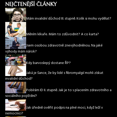
NEJČTENĚJŠÍ ČLÁNKY
Mám invalidní důchod III. stupně. Kolik si mohu vydělat?
Měním lékaře. Mám to zdůvodnit? A co karta?
Jsem osobou zdravotně znevýhodněnou. Na jaké
výhody mám nárok?
Kdy barvoslepý dostane ŘP?
Jaká je šance, že by lidé s fibromyalgií mohli získat
invalidní důchod?
Pobírám ID II. stupně. Jak je to s placením zdravotního a
sociálního pojištění?
Jak úředně ověřit podpis na plné moci, když leží v
nemocnici?