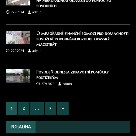
na mimořádnou okamžitou pomoc po
povodních
27.9.2024
admin
O mimořádné finanční pomoci pro domácnosti
postižené povodněmi rozhodl opavský
magistrát
27.9.2024
admin
Povodeň odnesla zdravotní pomůcky
postiženým
27.9.2024
admin
1
2
…
7
»
PORADNA