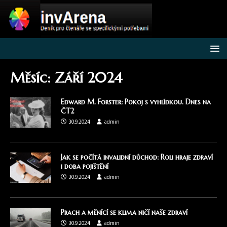
Měsíc:
Září 2024
Edward M. Forster: Pokoj s vyhlídkou. Dnes na
ČT2
30.9.2024
admin
Jak se počítá invalidní důchod: Roli hraje zdraví
i doba pojištění
30.9.2024
admin
Prach a měnící se klima ničí naše zdraví
30.9.2024
admin