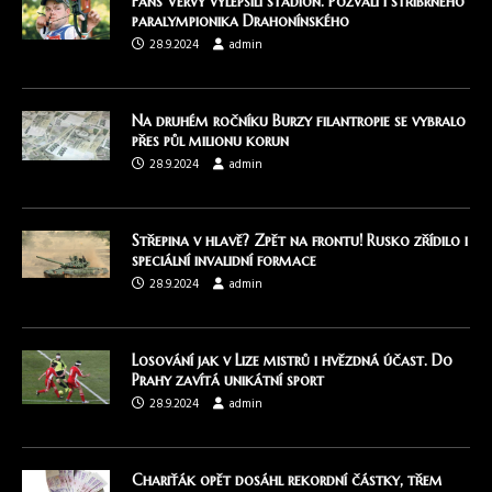
Fans Vervy vylepšili stadion. Pozvali i stříbrného
paralympionika Drahonínského
28.9.2024
admin
Na druhém ročníku Burzy filantropie se vybralo
přes půl milionu korun
28.9.2024
admin
Střepina v hlavě? Zpět na frontu! Rusko zřídilo i
speciální invalidní formace
28.9.2024
admin
Losování jak v Lize mistrů i hvězdná účast. Do
Prahy zavítá unikátní sport
28.9.2024
admin
Chariťák opět dosáhl rekordní částky, třem