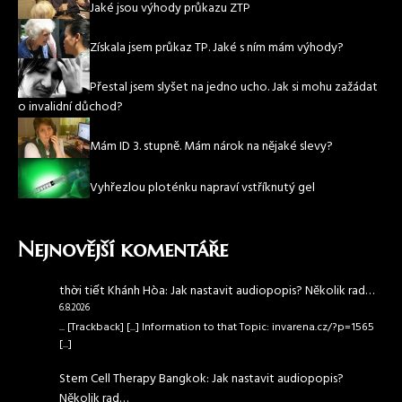
Jaké jsou výhody průkazu ZTP
Získala jsem průkaz TP. Jaké s ním mám výhody?
Přestal jsem slyšet na jedno ucho. Jak si mohu zažádat
o invalidní důchod?
Mám ID 3. stupně. Mám nárok na nějaké slevy?
Vyhřezlou ploténku napraví vstříknutý gel
Nejnovější komentáře
thời tiết Khánh Hòa
:
Jak nastavit audiopopis? Několik rad…
6.8.2026
... [Trackback] [...] Information to that Topic: invarena.cz/?p=1565
[...]
Stem Cell Therapy Bangkok
:
Jak nastavit audiopopis?
Několik rad…