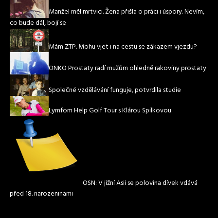
Manžel měl mrtvici. Žena přišla o práci i úspory. Nevím,
co bude dál, bojí se
Mám ZTP. Mohu vjet i na cestu se zákazem vjezdu?
ONKO Prostaty radí mužům ohledně rakoviny prostaty
Společné vzdělávání funguje, potvrdila studie
Lymfom Help Golf Tour s Klárou Spilkovou
OSN: V jižní Asii se polovina dívek vdává
před 18. narozeninami