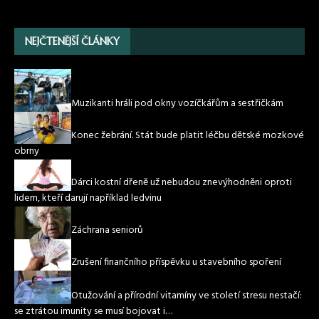
NEJČTENĚJŠÍ ČLÁNKY
Muzikanti hráli pod okny vozíčkářům a sestřičkám
Konec žebrání. Stát bude platit léčbu dětské mozkové
obrny
Dárci kostní dřeně už nebudou znevýhodněni oproti
lidem, kteří darují například ledvinu
Záchrana seniorů
Zrušení finančního příspěvku u stavebního spoření
Otužování a přírodní vitamíny ve století stresu nestačí:
se ztrátou imunity se musí bojovat i…