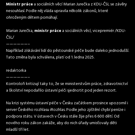
Ministr
práce
a sociálních věcí Marian Jurečka z KDU-ČSL se závěry
nesouhlasí. Podle něj vláda upravila několik zákonů, které
ohroženým dětem pomáhají.
Marian Jurečka,
ministr
práce
a sociálních věcí, vicepremiér /KDU-
ČSL/
——————–
Například získávání lidí do pěstounské péče bude daleko jednodušší.
Tato změna byla schválena, platí od 1. ledna 2025.
redaktorka
——————–
Kontroloři kritizují taky to, že se ministerstvům práce, zdravotnictví
a školství nepodařilo ústavní péči sjednotit pod jeden rezort.
Na krizi systému ústavní péče v Česku začátkem prosince upozornil i
server Českého rozhlasu iRozhlas. Podle jeho zjištění chybí peníze i
podpora státu. V ústavech v Česku stále žije přes 6 600 dětí. Od
nového roku zákon zakáže, aby do nich úřady umisťovaly děti
mladší tří let.