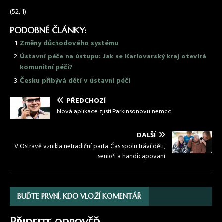
(52, 1)
PODOBNÉ ČLÁNKY:
Změny důchodového systému
Ústavní péče na ústupu: Jak se Karlovarský kraj otevírá
komunitní péči?
Česku přibývá dětí v ústavní péči
PŘEDCHOZÍ
Nová aplikace zjistí Parkinsonovu nemoc
DALŠÍ
V Ostravě vznikla netradiční parta. Čas spolu tráví děti,
senioři a handicapovaní
BUĎTE PRVNÍ, KDO VLOŽÍ KOMENTÁŘ
Přidejte odpověď