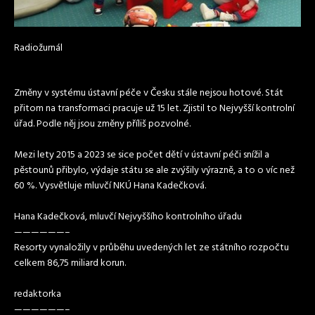
Radiožurnál
Změny v systému ústavní péče v Česku stále nejsou hotové. Stát
přitom na transformaci pracuje už 15 let. Zjistil to Nejvyšší kontrolní
úřad. Podle něj jsou změny příliš pozvolné.
Mezi lety 2015 a 2023 se sice počet dětí v ústavní péči snížil a
pěstounů přibylo, výdaje státu se ale zvýšily výrazně, a to o víc než
60 %. Vysvětluje mluvčí NKÚ Hana Kadečková.
Hana Kadečková, mluvčí Nejvyššího kontrolního úřadu
——————–
Resorty vynaložily v průběhu uvedených let ze státního rozpočtu
celkem 86,75 miliard korun.
redaktorka
——————–