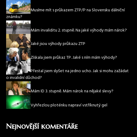
Musíme mít s průkazem ZTP/P na Slovensku dálniční
známku?
Mám invaliditu 2. stupně. Na jaké výhody mám nárok?
Jaké jsou výhody průkazu ZTP
Získala jsem průkaz TP. Jaké s ním mám výhody?
Přestal jsem slyšet na jedno ucho. Jak si mohu zažádat
o invalidní důchod?
Mám ID 3. stupně. Mám nárok na nějaké slevy?
Vyhřezlou ploténku napraví vstříknutý gel
Nejnovější komentáře