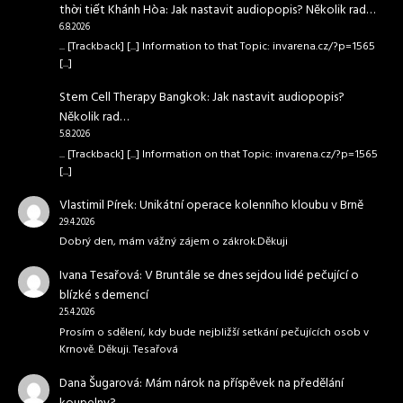
thời tiết Khánh Hòa
:
Jak nastavit audiopopis? Několik rad…
6.8.2026
... [Trackback] [...] Information to that Topic: invarena.cz/?p=1565
[...]
Stem Cell Therapy Bangkok
:
Jak nastavit audiopopis?
Několik rad…
5.8.2026
... [Trackback] [...] Information on that Topic: invarena.cz/?p=1565
[...]
Vlastimil Pírek
:
Unikátní operace kolenního kloubu v Brně
29.4.2026
Dobrý den, mám vážný zájem o zákrok.Děkuji
Ivana Tesařová
:
V Bruntále se dnes sejdou lidé pečující o
blízké s demencí
25.4.2026
Prosím o sdělení, kdy bude nejbližší setkání pečujících osob v
Krnově. Děkuji. Tesařová
Dana Šugarová
:
Mám nárok na příspěvek na předělání