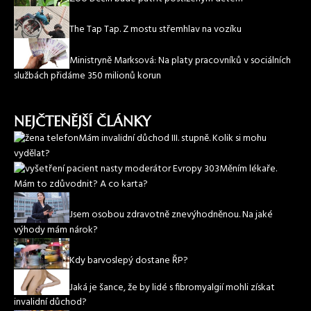
The Tap Tap. Z mostu střemhlav na vozíku
Ministryně Marksová: Na platy pracovníků v sociálních
službách přidáme 350 milionů korun
NEJČTENĚJŠÍ ČLÁNKY
Mám invalidní důchod III. stupně. Kolik si mohu
vydělat?
Měním lékaře.
Mám to zdůvodnit? A co karta?
Jsem osobou zdravotně znevýhodněnou. Na jaké
výhody mám nárok?
Kdy barvoslepý dostane ŘP?
Jaká je šance, že by lidé s fibromyalgií mohli získat
invalidní důchod?