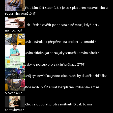
Pobírám ID II. stupně. Jak je to s placením zdravotního a
sociálního pojištění?
Jak úředně ověřit podpis na plné moci, když leží v
nemocnici?
Máte nárok na příspěvek na osobní automobil?
Mám cirhózu jater. Na jaký stupeň ID mám nárok?
Jaký je postup pro získání průkazu ZTP?
Můj syn nevidí na jedno oko. Mohl by si udělat řidičák?
Kde mohu v ČR získat bezplatné jízdné vlakem na
Slovensku?
Chci se odvolat proti zamítnutí ID. Jak to mám
formulovat?