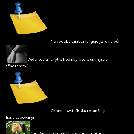
Novodobá sanitka funguje již rok a půl
Vědci testují chytré hodinky, které umí zjistit
těhotenství
Chomutovští školáci pomáhají
handicapovaným
Zoo Děčín bude patřit postiženým dětem