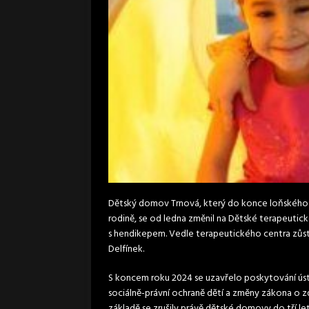
Dětský domov Trnová, který do konce loňského r
rodině, se od ledna změnil na Dětské terapeutic
s hendikepem. Vedle terapeutického centra zůs
Delfínek.
S koncem roku 2024 se uzavřelo poskytování úst
sociálně-právní ochraně dětí a změny zákona o zd
základě se zrušily právě dětské domovy do tří le