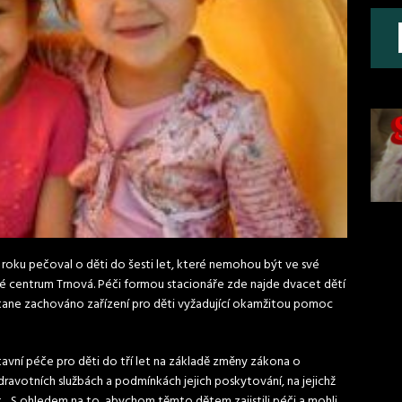
oku pečoval o děti do šesti let, které nemohou být ve své
ké centrum Trnová. Péči formou stacionáře zde najde dvacet dětí
tane zachováno zařízení pro děti vyžadující okamžitou pomoc
avní péče pro děti do tří let na základě změny zákona o
ravotních službách a podmínkách jejich poskytování, na jejichž
t. „S ohledem na to, abychom těmto dětem zajistili péči a mohli