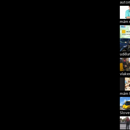
autom
mám 
udělat
vlake
mám 
Slove