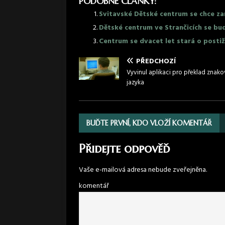
PODOBNÉ ČLÁNKY:
Svitavské Dětské centrum se chce za
Dětské centrum ve Strančicích se b
Centrum se dvacet let stará o postiž
PŘEDCHOZÍ
Vyvinul aplikaci pro překlad znak
jazyka
BUĎTE PRVNÍ, KDO VLOŽÍ KOMENTÁŘ
Přidejte odpověď
Vaše e-mailová adresa nebude zveřejněna.
komentář