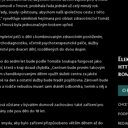
mově v Trnové, probíhala řada jednání už celý minulý rok.
 úřady, soudy i pěstouny, abychom našli společnou cestu z této
va,“ vysvětluje náměstek hejtmana pro oblast zdravotnictví Tomáš
a Trnová byla jednoznačným krokem vpřed.
mpletní péči o děti s kombinovaným zdravotním postižením,
psychodiagnostiku, včetně psychoterapeutické péče, služby
nství pro dvacet dětí, rozdělených do dvou skupin.
Ele
oho do sedmi let bude podle Tomáše Soukupa fungovat jako
htt
ení, která v kraji dosud chyběla. „Centrum bude prvním takovým
rom
m s hendikepovanými dětmi využít služeb centra za jakési
vné na den a ostatní služby bude hradit pojišťovna. Zároveň bude
u a rodiče nebudou muset sami shánět odborníka, termín u něj a
O 
CHCE
ová zůstane v bývalém domově zachováno také zařízení pro
ny zde jsou děti do 18 let.
PODP
m smyslu, aby bylo zařízení přizpůsobeno větším dětem až do
REDAK