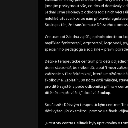
jsme jim poskytnout vše, co dosud dostávaly v do
Jednali jsme s kolegy z odboru sociálních věcí s
nelehké situace, kterou nám připravila legislati
Soukup s tím, že transformace Dětského domov
Centrum od 2. ledna zajišťuje plnohodnotnou ko
například fyzioterapii, ergoterapii, logopedii, 
speciálního pedagoga a sociálně – právní porade
Dětské terapeutické centrum pro děti od jedn
denní stacionář, bez víkendů, a patří mezi zaříz
zařízením v Plzeňském kraji, které umožní rodiná
školkovné. Zaplatí 1500 Kč za dítě měsíčně, stra
pro dítě zajištěna péče odborníků přímo v centr
dítě někam převážet,“ dodává Soukup.
Současně s Dětským terapeutickým centrem Trn
děti vyžadující okamžitou pomoc Delfínek. Přijímá
„Prostory centra Delfínek byly upravovány v to