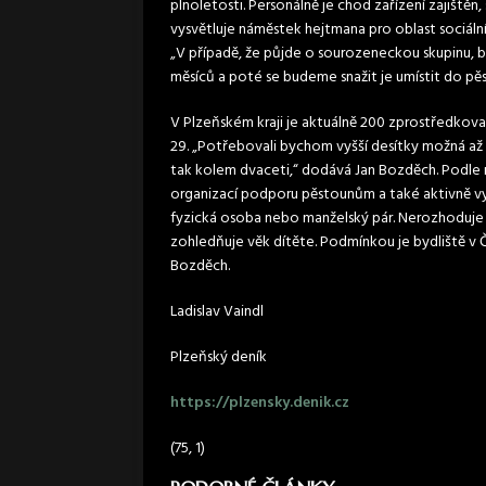
plnoletosti. Personálně je chod zařízení zajištěn,
vysvětluje náměstek hejtmana pro oblast sociální
„V případě, že půjde o sourozeneckou skupinu, 
měsíců a poté se budeme snažit je umístit do pě
V Plzeňském kraji je aktuálně 200 zprostředko
29. „Potřebovali bychom vyšší desítky možná a
tak kolem dvaceti,“ dodává Jan Bozděch. Podle n
organizací podporu pěstounům a také aktivně v
fyzická osoba nebo manželský pár. Nerozhoduje vz
zohledňuje věk dítěte. Podmínkou je bydliště v Č
Bozděch.
Ladislav Vaindl
Plzeňský deník
https://plzensky.denik.cz
(75, 1)