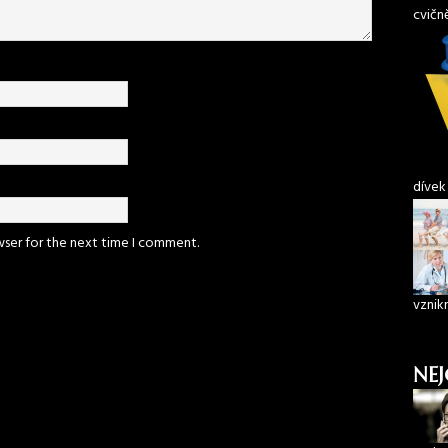
cvičn
dívek
wser for the next time I comment.
vznik
NEJ