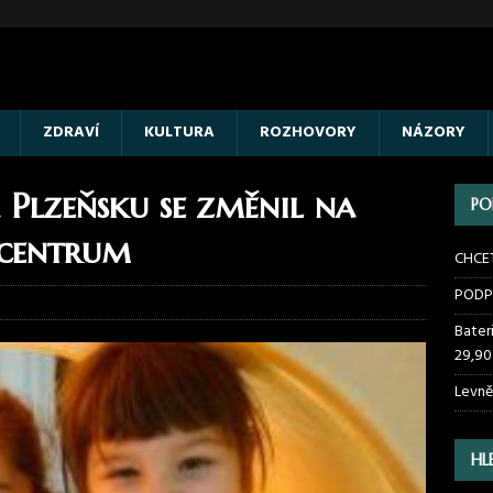
ZDRAVÍ
KULTURA
ROZHOVORY
NÁZORY
Plzeňsku se změnil na
PO
 centrum
CHCE
PODP
Bater
29,90
Levně
HL