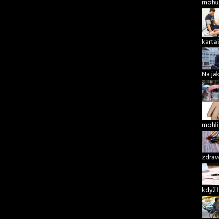
mohu 
karta
Na ja
mohli
zdrav
když 