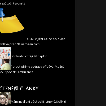
ě zaútočí teroristé
OSN: V jižní Asii se polovina
 vdává před 18. narozeninami
Důchodci chtějí žít naplno
Poruch příjmu potravy přibývá. Možná
nou speciální ambulance
ČTENĚJŠÍ ČLÁNKY
Mám invalidní důchod III. stupně. Kolik si