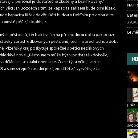
 stávající personál je dostatečně zkušený a kvalifikovaný,“
NÁHR
ch věcí Jan Bozděch s tím, že kapacita zařízení bude osm lůžek.
bude kapacita lůžek devět. Děti budou v Delfínku po dobu dvou
Bater
stounské péče,“ doplňuje.
29,90
Levně
vaných pěstounů, těch aktivních na přechodnou dobu pak pouze
ž stovky zprostředkovaných pěstounů, těch na přechodnou dobu
ěj Plzeňský kraj poskytuje společně s pěticí neziskových
yhledává nové. „Pěstounem může být v podstatě kdokoliv,
NE
dělání ani sexuální orientace. Co se týká věku, tam se
R a samozřejmě zásadní je zájem dítěte,“ vysvětluje Jan
průka
svob