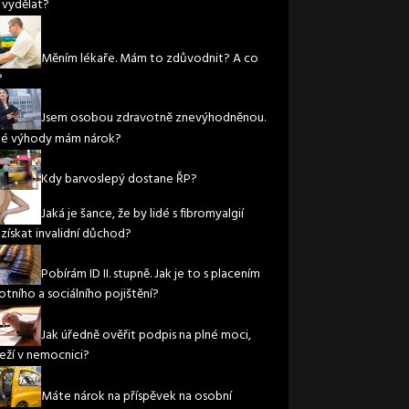
vydělat?
Měním lékaře. Mám to zdůvodnit? A co
?
Jsem osobou zdravotně znevýhodněnou.
ké výhody mám nárok?
Kdy barvoslepý dostane ŘP?
Jaká je šance, že by lidé s fibromyalgií
 získat invalidní důchod?
Pobírám ID II. stupně. Jak je to s placením
otního a sociálního pojištění?
Jak úředně ověřit podpis na plné moci,
leží v nemocnici?
Máte nárok na příspěvek na osobní