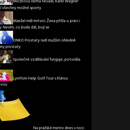
Mozková obrna nevadí, Karel Wágner
í všechny možné sporty
Manžel měl mrtvici. Žena přišla o práci i
. Nevím, co bude dál, bojí se
ONKO Prostaty radí mužům ohledně
iny prostaty
Společné vzdělávání funguje, potvrdila
e
Lymfom Help Golf Tour s Klárou
ovou
Na pražské metro dnes v noci