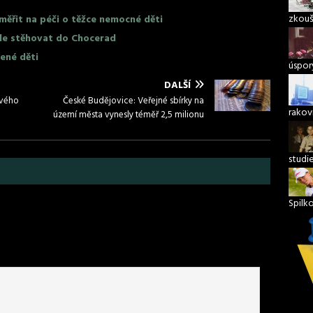
zkouš
měřit na péči o těžce nemocné děti
ude stěhovat do Chocerad
ené děti
úspory
DALŠÍ
ového
České Budějovice: Veřejné sbírky na
rakov
území města vynesly téměř 2,5 milionu
studi
Spilk