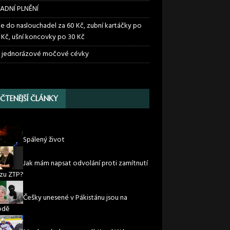
ADNÍ PLNĚNÍ
ie do naslouchadel za 60 Kč, zubní kartáčky po
 Kč, ušní koncovky po 30 Kč
 jednorázové močové cévky
JČTENĚJŠÍ ČLÁNKY
Spálený život
Jak mám napsat odvolání proti zamítnutí
zu ZTP?
Češky unesené v Pákistánu jsou na
odě