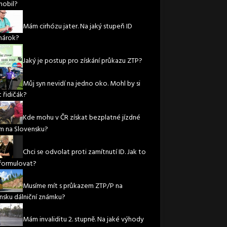
obil?
Mám cirhózu jater. Na jaký stupeň ID
nárok?
Jaký je postup pro získání průkazu ZTP?
Můj syn nevidí na jedno oko. Mohl by si
 řidičák?
Kde mohu v ČR získat bezplatné jízdné
m na Slovensku?
Chci se odvolat proti zamítnutí ID. Jak to
formulovat?
Musíme mít s průkazem ZTP/P na
nsku dálniční známku?
Mám invaliditu 2. stupně. Na jaké výhody