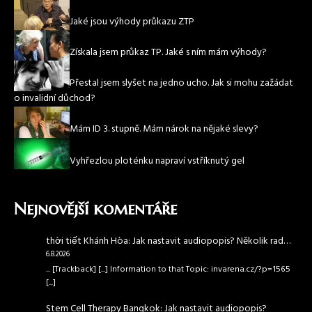
Jaké jsou výhody průkazu ZTP
Získala jsem průkaz TP. Jaké s ním mám výhody?
Přestal jsem slyšet na jedno ucho. Jak si mohu zažádat
o invalidní důchod?
Mám ID 3. stupně. Mám nárok na nějaké slevy?
Vyhřezlou ploténku napraví vstříknutý gel
Nejnovější komentáře
thời tiết Khánh Hòa
:
Jak nastavit audiopopis? Několik rad…
6.8.2026
... [Trackback] [...] Information to that Topic: invarena.cz/?p=1565
[...]
Stem Cell Therapy Bangkok
:
Jak nastavit audiopopis?