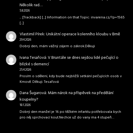
Několik rad…
5.8.2026
... [Trackback] [...] Information on that Topic: invarena.cz/?p=1565
[...]
Vlastimil Pírek
:
Unikátní operace kolenního kloubu v Brně
29.4.2026
Dobrý den, mám vážný zájem o zákrok.Děkuji
Ivana Tesařová
:
V Bruntále se dnes sejdou lidé pečující o
blízké s demencí
25.4.2026
Prosím o sdělení, kdy bude nejbližší setkání pečujících osob v
Krnově. Děkuji. Tesařová
Dana Šugarová
:
Mám nárok na příspěvek na předělání
koupelny?
18.1.2026
Dobrý den manžel je 16 po těžkém infarktu potřebovala bych
pro něj sprchovací kout.Nechce už do vany ma 4 stupeň…