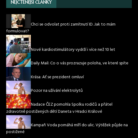
NEJČTENĚJŠÍ ČLÁNKY
Chci se odvolat proti zamítnutí ID. Jak to mám
formulovat?
Nové kardiostimulátory vydrží i více než 10 let
Daily Mail: Co o vás prozrazuje poloha, ve které spíte
Krása: Ať se prezident omluví
Pozor na užívání elektrolytů
Nadace ČEZ pomohla Spolku rodičů a přátel
zdravotně postižených dětí Daneta v Hradci Králové
Kampaň Voda pomáhá míří do ulic. Výtěžek půjde na
postižené