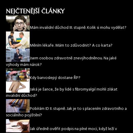
NEJČTENĚJŠÍ ČLÁNKY
Mám invalidní důchod III. stupně. Kolik si mohu vydělat?
Měním lékaře. Mám to zdůvodnit? A co karta?
Jsem osobou zdravotně znevýhodněnou. Na jaké
výhody mám nárok?
Kdy barvoslepý dostane ŘP?
Jaká je šance, že by lidé s fibromyalgií mohli získat
invalidní důchod?
Pobírám ID II. stupně. Jak je to s placením zdravotního a
sociálního pojištění?
Jak úředně ověřit podpis na plné moci, když leží v