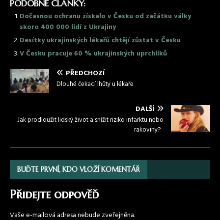
PODOBNÉ ČLÁNKY:
Dočasnou ochranu získalo v Česku od začátku války
skoro 400 000 lidí z Ukrajiny
Desítky ukrajinských lékařů chtějí zůstat v Česku
V Česku pracuje 60 % ukrajinských uprchlíků
PŘEDCHOZÍ
Dlouhé čekací lhůty u lékaře
DALŠÍ
Jak prodloužit lidský život a snížit riziko infarktu nebo
rakoviny?
BUĎTE PRVNÍ, KDO VLOŽÍ KOMENTÁŘ
Přidejte odpověď
Vaše e-mailová adresa nebude zveřejněna.