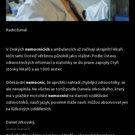
Radiožurnál
V českých
nemocnicích
a ambulancích už začínají ukrajinští lékaři
léčit sami. Doteď většinou působili jako stážisti. Podle Ústavu
zdravotnických informací a statistiky se do praxe zapojily čtyři
stovky lékařů a asi 1 000 sester.
Očekávání
nemocnic
, že uprchlíci nahradí chybějící zdravotníky, se
ale nenaplnila. Ne všichni se totiž podle Daniela Jirkovského, který
má v pražské motolské
nemocnici
na starosti vzdělávání
zdravotníků, naučí jazyk, povinné stáže navíc můžou absolvovat jen
na lůžkových odděleních.
Daniel Jirkovský,
——————–