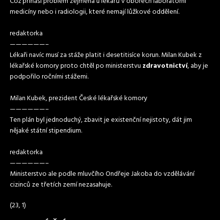
Což přináší problém zejména u lékařů v oborech laboratorní
medicíny nebo i radiologii, které nemají lůžkové oddělení.
redaktorka
——————–
Lékaři navíc musí za stáže platit i desetitisíce korun. Milan Kubek z
lékařské komory proto chtěl po ministerstvu
zdravotnictví
, aby je
podpořilo ročními stážemi.
Milan Kubek, prezident České lékařské komory
——————–
Ten plán byl jednoduchý, zbavit je existenční nejistoty, dát jim
nějaké státní stipendium.
redaktorka
——————–
Ministerstvo ale podle mluvčího Ondřeje Jakoba do vzdělávání
cizinců ze třetích zemí nezasahuje.
(23, 1)