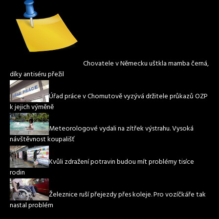
Chovatele v Německu uštkla mamba černá,
díky antiséru přežil
Úřad práce v Chomutově vyzývá držitele průkazů OZP
k jejich výměně
Meteorologové vydali na zítřek výstrahu. Vysoká
návštěvnost koupališť
Kvůli zdražení potravin budou mít problémy tisíce
rodin
Železnice ruší přejezdy přes koleje. Pro vozíčkáře tak
nastal problém