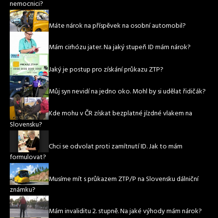
nemocnici?
Máte nárok na příspěvek na osobní automobil?
Mám cirhózu jater. Na jaký stupeň ID mám nárok?
Jaký je postup pro získání průkazu ZTP?
Můj syn nevidí na jedno oko. Mohl by si udělat řidičák?
Kde mohu v ČR získat bezplatné jízdné vlakem na
Slovensku?
Chci se odvolat proti zamítnutí ID. Jak to mám
formulovat?
Musíme mít s průkazem ZTP/P na Slovensku dálniční
známku?
Mám invaliditu 2. stupně. Na jaké výhody mám nárok?