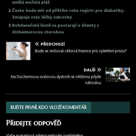
umělá mořská pláž
Česko bude mít od příštího roku registr pro diabetiky.
Zmapuje stav léčby cukrovky
Bohdanečské lázně se postarají o klienty s
Alzheimerovou chorobou
PŘEDCHOZÍ
Bude se snižovat věková hranice pro vyšetření prsou?
DALŠÍ
Na Duchennovu svalovou dystrofii se většinou přijde
náhodou
BUĎTE PRVNÍ, KDO VLOŽÍ KOMENTÁŘ
Přidejte odpověď
Vaše e-mailová adresa nebude zveřejněna.