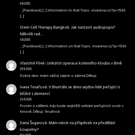
6.8.2026
... [Trackback] [...] Information to that Topic: invarena.cz/?p=1565
[...]
Stem Cell Therapy Bangkok
:
Jak nastavit audiopopis?
Několik rad…
5.8.2026
... [Trackback] [...] Information on that Topic: invarena.cz/?p=1565
[...]
Vlastimil Pírek
:
Unikátní operace kolenního kloubu v Brně
29.4.2026
Dobrý den, mám vážný zájem o zákrok.Děkuji
Ivana Tesařová
:
V Bruntále se dnes sejdou lidé pečující o
blízké s demencí
25.4.2026
Prosím o sdělení, kdy bude nejbližší setkání pečujících osob v
Krnově. Děkuji. Tesařová
Dana Šugarová
:
Mám nárok na příspěvek na předělání
koupelny?