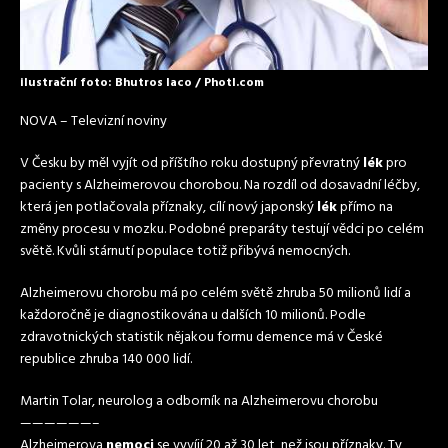
ilustrační foto: Bhutros Iaco / Photl.com
NOVA – Televizní noviny
V Česku by měl vyjít od příštího roku dostupný převratný
lék
pro
pacienty s Alzheimerovou chorobou. Na rozdíl od dosavadní léčby,
která jen potlačovala příznaky, cílí nový japonský
lék
přímo na
změny procesu v mozku. Podobné preparáty testují vědci po celém
světě. Kvůli stárnutí populace totiž přibývá nemocných.
Alzheimerovu chorobu má po celém světě zhruba 50 milionů lidí a
každoročně je diagnostikována u dalších 10 milionů. Podle
zdravotnických statistik nějakou formu demence má v České
republice zhruba 140 000 lidí.
Martin Tolar, neurolog a odborník na Alzheimerovu chorobu
——————–
Alzheimerova
nemoci
se vyvíjí 20 až 30 let, než jsou příznaky. Ty