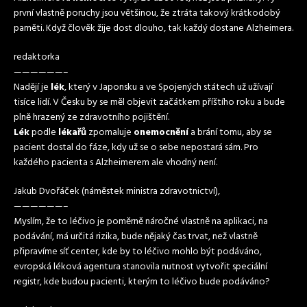
první vlastně poruchy jsou většinou, že ztráta takový krátkodobý
paměti. Když člověk žije dost dlouho, tak každý dostane Alzheimera.
redaktorka
——————–
Nadějí je
lék
, který v Japonsku a ve Spojených státech už užívají
tisíce lidí. V Česku by se měl objevit začátkem příštího roku a bude
plně hrazený ze zdravotního pojištění.
Lék
podle
lékařů
zpomaluje
onemocnění
a brání tomu, aby se
pacient dostal do fáze, kdy už se o sebe nepostará sám. Pro
každého pacienta s Alzheimerem ale vhodný není.
Jakub Dvořáček (náměstek ministra zdravotnictví),
——————–
Myslím, že to léčivo je poměrně náročné vlastně na aplikaci, na
podávání, má určitá rizika, bude nějaký čas trvat, než vlastně
připravíme síť center, kde by to léčivo mohlo být podáváno,
evropská léková agentura stanovila nutnost vytvořit speciální
registr, kde budou pacienti, kterým to léčivo bude podáváno?