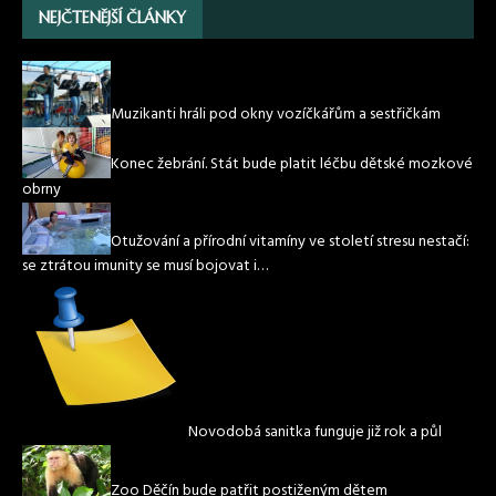
NEJČTENĚJŠÍ ČLÁNKY
Muzikanti hráli pod okny vozíčkářům a sestřičkám
Konec žebrání. Stát bude platit léčbu dětské mozkové
obrny
Otužování a přírodní vitamíny ve století stresu nestačí:
se ztrátou imunity se musí bojovat i…
Novodobá sanitka funguje již rok a půl
Zoo Děčín bude patřit postiženým dětem