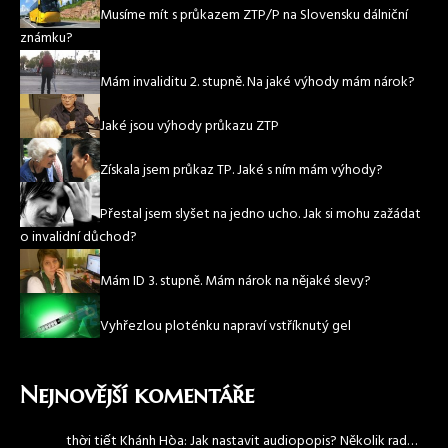
Musíme mít s průkazem ZTP/P na Slovensku dálniční
známku?
Mám invaliditu 2. stupně. Na jaké výhody mám nárok?
Jaké jsou výhody průkazu ZTP
Získala jsem průkaz TP. Jaké s ním mám výhody?
Přestal jsem slyšet na jedno ucho. Jak si mohu zažádat
o invalidní důchod?
Mám ID 3. stupně. Mám nárok na nějaké slevy?
Vyhřezlou ploténku napraví vstříknutý gel
Nejnovější komentáře
thời tiết Khánh Hòa
:
Jak nastavit audiopopis? Několik rad…