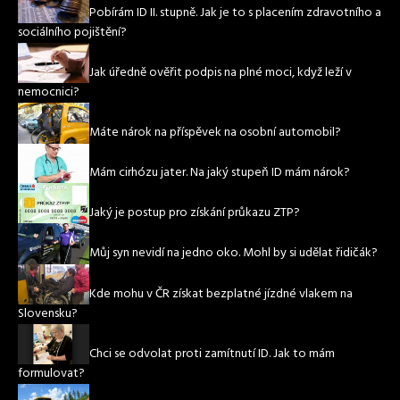
Pobírám ID II. stupně. Jak je to s placením zdravotního a
sociálního pojištění?
Jak úředně ověřit podpis na plné moci, když leží v
nemocnici?
Máte nárok na příspěvek na osobní automobil?
Mám cirhózu jater. Na jaký stupeň ID mám nárok?
Jaký je postup pro získání průkazu ZTP?
Můj syn nevidí na jedno oko. Mohl by si udělat řidičák?
Kde mohu v ČR získat bezplatné jízdné vlakem na
Slovensku?
Chci se odvolat proti zamítnutí ID. Jak to mám
formulovat?