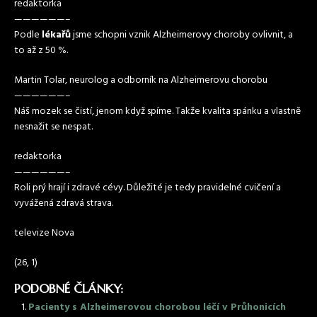
redaktorka
——————–
Podle
lékařů
jsme schopni vznik Alzheimerovy choroby ovlivnit, a
to až z 50 %.
Martin Tolar, neurolog a odborník na Alzheimerovu chorobu
——————–
Náš mozek se čistí, jenom když spíme. Takže kvalita spánku a vlastně
nesnažit se nespat.
redaktorka
——————–
Roli prý hrají i zdravé cévy. Důležité je tedy pravidelné cvičení a
vyvážená zdravá strava.
televize Nova
(26, 1)
PODOBNÉ ČLÁNKY:
Pacienty s Alzheimerovou chorobou léčí v Průhonicích