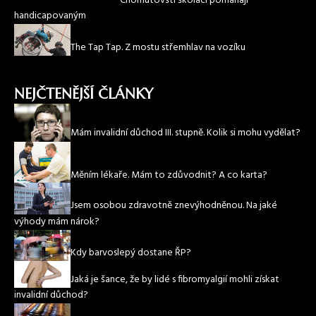
Chomutovští školáci pomáhají
handicapovaným
The Tap Tap. Z mostu střemhlav na vozíku
NEJČTENĚJŠÍ ČLÁNKY
Mám invalidní důchod III. stupně. Kolik si mohu vydělat?
Měním lékaře. Mám to zdůvodnit? A co karta?
Jsem osobou zdravotně znevýhodněnou. Na jaké
výhody mám nárok?
Kdy barvoslepý dostane ŘP?
Jaká je šance, že by lidé s fibromyalgií mohli získat
invalidní důchod?