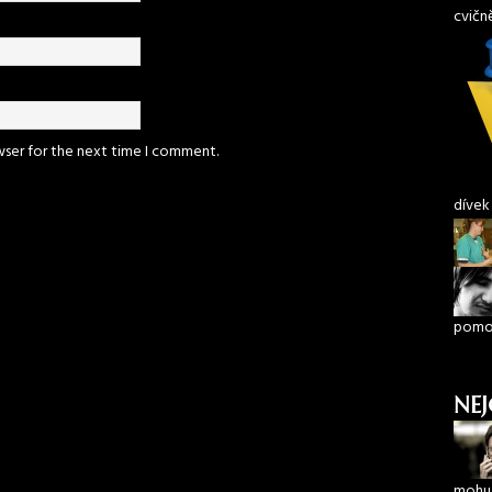
cvičn
wser for the next time I comment.
dívek
pomoh
NEJ
mohu 