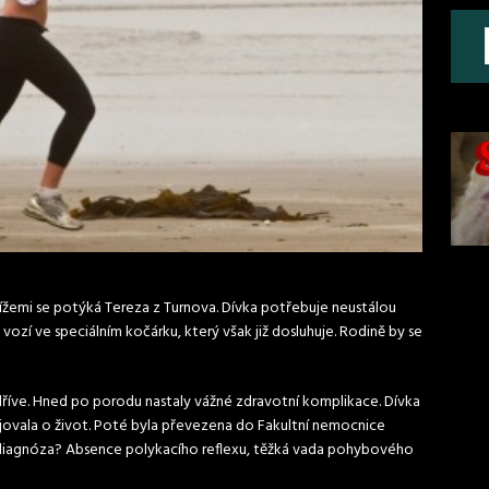
tížemi se potýká Tereza z Turnova. Dívka potřebuje neustálou
iče vozí ve speciálním kočárku, který však již dosluhuje. Rodině by se
 dříve. Hned po porodu nastaly vážné zdravotní komplikace. Dívka
bojovala o život. Poté byla převezena do Fakultní nemocnice
í diagnóza? Absence polykacího reflexu, těžká vada pohybového