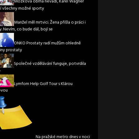
Mozková obrna nevadí, Karel Wágner
í všechny možné sporty
Manžel měl mrtvici. Žena přišla o práci i
. Nevím, co bude dál, bojí se
ONKO Prostaty radí mužům ohledně
iny prostaty
Společné vzdělávání funguje, potvrdila
e
Lymfom Help Golf Tour s Klárou
ovou
Na pražské metro dnes v noci