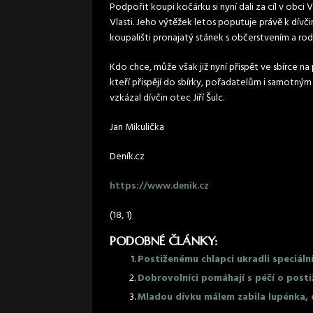
Podpořit koupi kočárku si nyní dali za cíl v obci
Vlasti. Jeho výtěžek letos poputuje právě k dívči
koupališti pronajatý stánek s občerstvením a rod
Kdo chce, může však již nyní přispět ve sbírce na
kteří přispějí do sbírky, pořadatelům i samotný
vzkázal dívčin otec Jiří Šulc.
Jan Mikulička
Deník.cz
https://www.denik.cz
(18, 1)
PODOBNÉ ČLÁNKY:
Postiženému chlapci ukradli speciální
Dobrovolníci pomáhají s péčí o posti
Mladou dívku málem zabila lupénka,