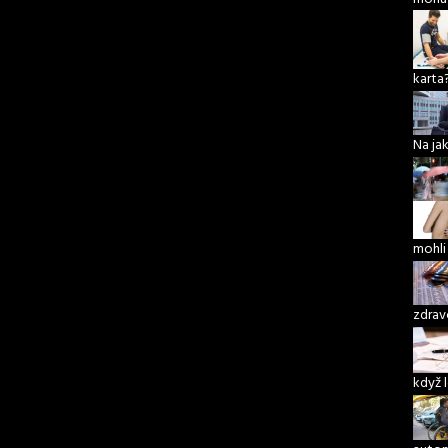
karta
Na ja
mohli
zdrav
když 