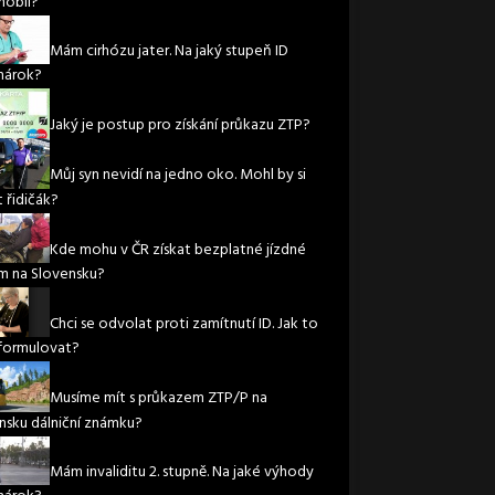
obil?
Mám cirhózu jater. Na jaký stupeň ID
nárok?
Jaký je postup pro získání průkazu ZTP?
Můj syn nevidí na jedno oko. Mohl by si
 řidičák?
Kde mohu v ČR získat bezplatné jízdné
m na Slovensku?
Chci se odvolat proti zamítnutí ID. Jak to
formulovat?
Musíme mít s průkazem ZTP/P na
nsku dálniční známku?
Mám invaliditu 2. stupně. Na jaké výhody