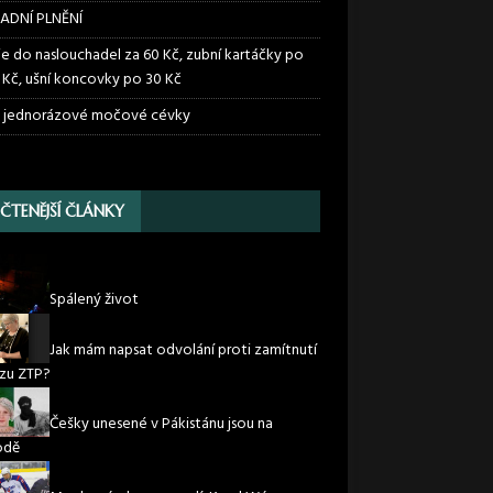
ADNÍ PLNĚNÍ
ie do naslouchadel za 60 Kč, zubní kartáčky po
 Kč, ušní koncovky po 30 Kč
 jednorázové močové cévky
JČTENĚJŠÍ ČLÁNKY
Spálený život
Jak mám napsat odvolání proti zamítnutí
zu ZTP?
Češky unesené v Pákistánu jsou na
odě