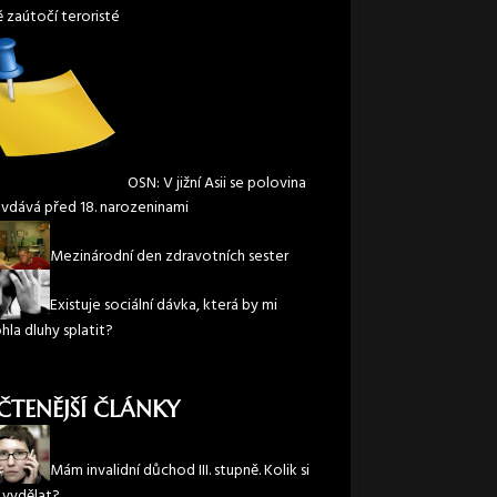
ě zaútočí teroristé
OSN: V jižní Asii se polovina
 vdává před 18. narozeninami
Mezinárodní den zdravotních sester
Existuje sociální dávka, která by mi
la dluhy splatit?
ČTENĚJŠÍ ČLÁNKY
Mám invalidní důchod III. stupně. Kolik si
vydělat?