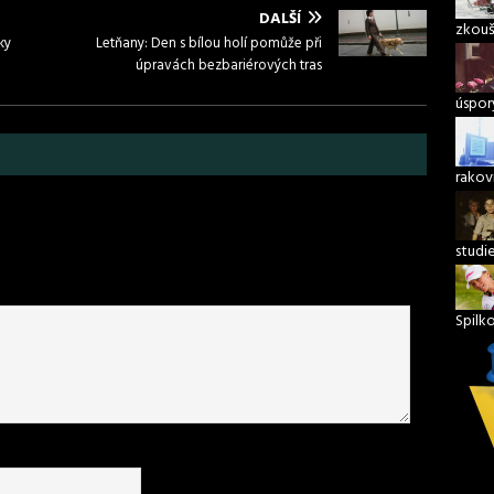
DALŠÍ
zkouš
ky
Letňany: Den s bílou holí pomůže při
úpravách bezbariérových tras
úspory
rakov
studi
Spilk