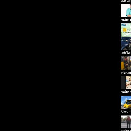
autom
mám 
udělat
vlake
mám 
Slove