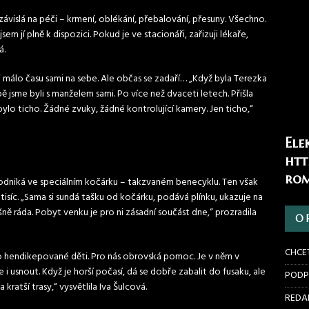
ávislá na péči – krmení, oblékání, přebalování, přesuny. Všechno.
sem jí plně k dispozici. Pokud je ve stacionáři, zařizuji lékaře,
á.
i málo času sami na sebe. Ale občas se zadaří… „Když byla Terezka
sme byli s manželem sami. Po více než dvaceti letech. Přišla
lo ticho. Žádné zvuky, žádné kontrolující kamery. Jen ticho,“
Ele
htt
rom
podniká ve speciálním kočárku – takzvaném benecyklu. Ten však
isíc. „Sama si sundá tašku od kočárku, podává plínku, ukazuje na
ně ráda. Pobyt venku je pro ni zásadní součást dne,“ prozradila
O 
CHCE
o hendikepované děti. Pro nás obrovská pomoc. Je v něm v
usnout. Když je horší počasí, dá se dobře zabalit do fusaku, ale
PODP
kratší trasy,“ vysvětlila Iva Šulcová.
REDAK