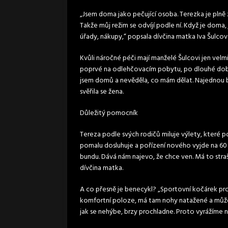
„Jsem doma jako pečující osoba. Terezka je plně z
Takže můj režim se odvíjí podle ní. Když je doma, j
úřady, nákupy,“ popsala dívčina matka Iva Šulcov
Kvůli náročné péči mají manželé Šulcovi jen velm
poprvé na odlehčovacím pobytu, po dlouhé době j
jsem domů a nevěděla, co mám dělat. Najednou by
svěřila se žena.
Důležitý pomocník
Tereza podle svých rodičů miluje výlety, které 
pomalu dosluhuje a pořízení nového vyjde na 60 t
bundu. Dává nám najevo, že chce ven. Má to straš
dívčina matka.
A co přesně je benecykl? „Sportovní kočárek pr
komfortní poloze, má tam nohy natažené a může i 
jak se nehýbe, brzy prochladne. Proto vyrážíme na 