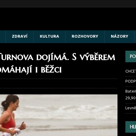
ZDRAVÍ
KULTURA
ROZHOVORY
NÁZORY
Turnova dojímá. S výběrem
PO
máhají i běžci
CHCE
PODP
Bater
29,90
Levně
HL