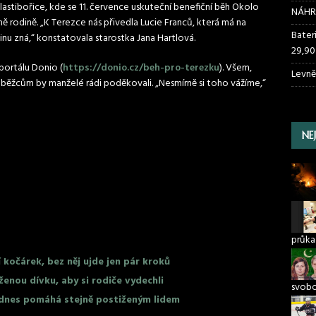
 Vlastibořice, kde se 11. července uskuteční benefiční běh Okolo
NÁHR
ně rodině. „K Terezce nás přivedla Lucie Franců, která má na
Bater
inu zná,“ konstatovala starostka Jana Hartlová.
29,90
 portálu Donio (
https://donio.cz/beh-pro-terezku
). Všem,
Levně
m běžcům by manželé rádi poděkovali. „Nesmírně si toho vážíme,“
NE
průka
 kočárek, bez něj ujde jen pár kroků
ženou dívku, aby si rodiče vydechli
svob
 dnes pomáhá stejně postiženým lidem