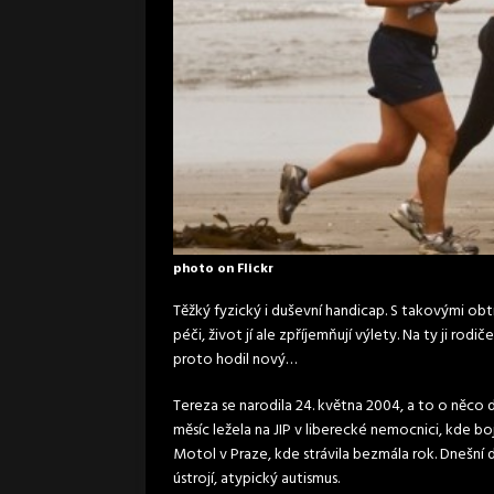
photo on Flickr
Těžký fyzický i duševní handicap. S takovými ob
péči, život jí ale zpříjemňují výlety. Na ty ji rod
proto hodil nový…
Tereza se narodila 24. května 2004, a to o něco
měsíc ležela na JIP v liberecké nemocnici, kde 
Motol v Praze, kde strávila bezmála rok. Dnešn
ústrojí, atypický autismus.