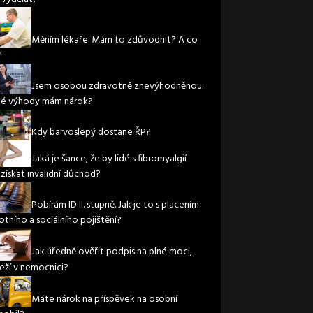
Měním lékaře. Mám to zdůvodnit? A co
?
Jsem osobou zdravotně znevýhodněnou.
ké výhody mám nárok?
Kdy barvoslepý dostane ŘP?
Jaká je šance, že by lidé s fibromyalgií
 získat invalidní důchod?
Pobírám ID II. stupně. Jak je to s placením
otního a sociálního pojištění?
Jak úředně ověřit podpis na plné moci,
leží v nemocnici?
Máte nárok na příspěvek na osobní