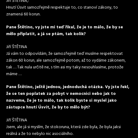
Jiří ŠTĚTINA,:
Hnutí Úsvit samozřejmě respektuje to, co stanoví zákony, to
znamená 60 korun.
Pane Štětino, vy jste mi teď říkal, že je to málo, že by se
mělo připlatit, a já se ptám, tak kolik?
Jiří ŠTĚTINA
Já vám to odpovídám, že samozřejmě teď musíme respektovat
zákon 60 korun, ale samozřejmě potom, až to vydáme zákonem,
tak … Tak nula určitě ne, s tím asi my taky nesouhlasíme, protože
máme …
Pane Štětino, ještě jednou, jednoduchá otázka. Vy jste řekl,
že se ten poplatek za pobyt v nemocnici nebo jak to
nazveme, že je to málo, tak kolik byste si myslel jako
zástupce hnutí Úsvit, že by to mělo být?
Jiří ŠTĚTINA
Jsem, ale já si myslím, že stokoruna, která zde byla, že byla jaksi
reálná a že to nebylo nic asociálního.