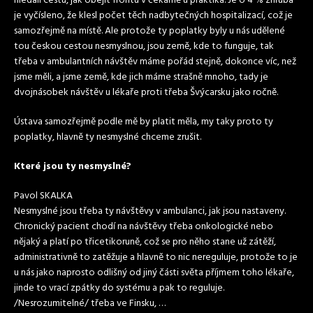
hledali cestu, jak obejít frontu v čekárně u praktika. Je o 4 % zhruba
je vyčísleno, že klesl počet těch nadbytečných hospitalizací, což je
samozřejmě na místě. Ale protože ty poplatky byly u nás udělené
tou českou cestou nesmyslnou, jsou země, kde to funguje, tak
třeba v ambulantních návštěv máme pořád stejně, dokonce víc, než
jsme měli, a jsme země, kde jich máme strašně mnoho, tady je
dvojnásobek návštěv u lékaře proti třeba Švýcarsku jako ročně.
Ústava samozřejmě podle mě by platit měla, my taky proto ty
poplatky, hlavně ty nesmyslné chceme zrušit.
Které jsou ty nesmyslné?
Pavol SKALKA
Nesmyslné jsou třeba ty návštěvy v ambulanci, jak jsou nastaveny.
Chronický pacient chodí na návštěvy třeba onkologické nebo
nějaký a platí po třicetikoruně, což se pro něho stane už zátěží,
administrativně to zatěžuje a hlavně to nic nereguluje, protože to je
u nás jako naprosto odlišný od jiný části světa příjmem toho lékaře,
jinde to vrací zpátky do systému a pak to reguluje.
/Nesrozumitelné/ třeba ve Finsku, …