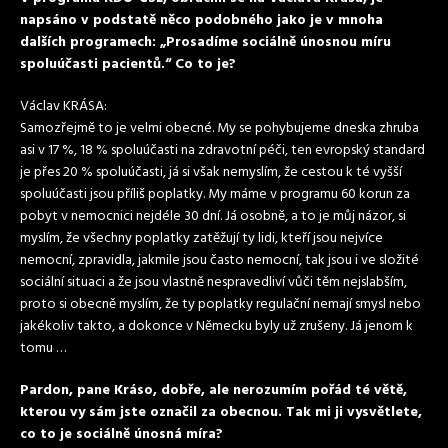
napsáno v podstatě něco podobného jako je v mnoha
dalších programech: „Prosadíme sociálně únosnou míru
spoluúčasti pacientů.“ Co to je?
Václav KRÁSA:
Samozřejmě to je velmi obecné. My se pohybujeme dneska zhruba
asi v 17 %, 18 % spoluúčasti na zdravotní péči, ten evropský standard
je přes 20 % spoluúčasti, já si však nemyslím, že cestou k té vyšší
spoluúčasti jsou příliš poplatky. My máme v programu 60 korun za
pobyt v nemocnici nejdéle 30 dní. Já osobně, a to je můj názor, si
myslím, že všechny poplatky zatěžují ty lidi, kteří jsou nejvíce
nemocní, zpravidla, jakmile jsou často nemocní, tak jsou i ve složité
sociální situaci a že jsou vlastně nespravedliví vůči těm nejslabším,
proto si obecně myslím, že ty poplatky regulační nemají smysl nebo
jakékoliv takto, a dokonce v Německu byly už zrušeny. Já jenom k
tomu …
Pardon, pane Kráso, dobře, ale nerozumím pořád té větě,
kterou vy sám jste označil za obecnou. Tak mi ji vysvětlete,
co to je sociálně únosná míra?