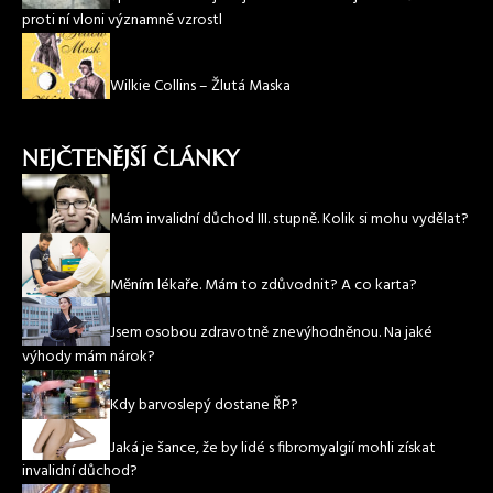
proti ní vloni významně vzrostl
Wilkie Collins – Žlutá Maska
NEJČTENĚJŠÍ ČLÁNKY
Mám invalidní důchod III. stupně. Kolik si mohu vydělat?
Měním lékaře. Mám to zdůvodnit? A co karta?
Jsem osobou zdravotně znevýhodněnou. Na jaké
výhody mám nárok?
Kdy barvoslepý dostane ŘP?
Jaká je šance, že by lidé s fibromyalgií mohli získat
invalidní důchod?