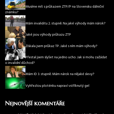
Musíme mít s průkazem ZTP/P na Slovensku dálniční
známku?
Mám invaliditu 2. stupně. Na jaké výhody mám nárok?
Jaké jsou výhody průkazu ZTP
Získala jsem průkaz TP. Jaké s ním mám výhody?
Přestal jsem slyšet na jedno ucho. Jak si mohu zažádat
o invalidní důchod?
Mám ID 3. stupně. Mám nárok na nějaké slevy?
Vyhřezlou ploténku napraví vstříknutý gel
Nejnovější komentáře