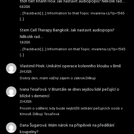
thời tiết Khánh Hòa
:
Jak nastavit audiopopis? Několik rad…
6.8.2026
... [Trackback] [...] Information to that Topic: invarena.cz/?p=1565
[...]
Stem Cell Therapy Bangkok
:
Jak nastavit audiopopis?
Několik rad…
5.8.2026
... [Trackback] [...] Information on that Topic: invarena.cz/?p=1565
[...]
Vlastimil Pírek
:
Unikátní operace kolenního kloubu v Brně
29.4.2026
Dobrý den, mám vážný zájem o zákrok.Děkuji
Ivana Tesařová
:
V Bruntále se dnes sejdou lidé pečující o
blízké s demencí
25.4.2026
Prosím o sdělení, kdy bude nejbližší setkání pečujících osob v
Krnově. Děkuji. Tesařová
Dana Šugarová
:
Mám nárok na příspěvek na předělání
koupelny?