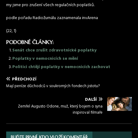
my jsme pro zrušení všech regulačních poplatků.
podle pořadu Radiožurnálu zaznamenala invArena
(22, 1)
PODOBNÉ ČLÁNKY:
Senát chce zrušit zdravotnické poplatky
Poplatky v nemocnicích se mění
Politici chtějí poplatky v nemocnicích zachovat
PŘEDCHOZÍ
Mají peníze důchodců v soukromých fondech jistotu?
DALŠÍ
Zemřel Augusto Odone, muž, který bojem o syna
inspiroval filmaře
BUĎTE PRVNÍ, KDO VLOŽÍ KOMENTÁŘ