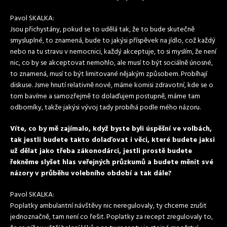
Pavol SKALKA:
Jsou přichystány, pokud se to udělá tak, že to bude skutečně
smysluplné, to znamená, bude to jakýsi příspěvek na jídlo, což každý
nebo na tu stravu v nemocnici, každý akceptuje, to si myslím, že není
nic, co by se akceptovat nemohlo, ale musí to být sociálně únosné,
to znamená, musí to být limitované nějakým způsobem. Probíhají
diskuse. Jsme hnutí relativně nové, máme komisi zdravotní, kde se o
tom bavíme a samozřejmě to dolaďujem postupně, máme tam
odborníky, takže jakýsi vývoj tady probíhá podle mého názoru.
Víte, co by mě zajímalo, když byste byli úspěšní ve volbách,
tak jestli budete takto dolaďovat i věci, které budete jaksi
už dělat jako třeba zákonodárci, jestli prostě budete
řekněme slyšet hlas veřejných průzkumů a budete měnit své
názory v průběhu volebního období a tak dále?
Pavol SKALKA:
Poplatky ambulantní návštěvy nic neregulovaly, ty chceme zrušit
jednoznačně, tam není co řešit. Poplatky za recept zregulovaly to,