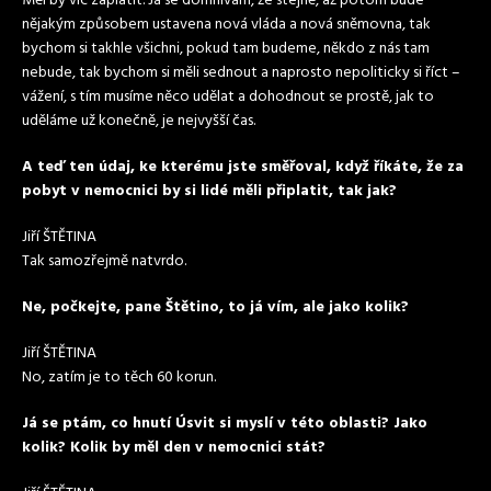
Měl by víc zaplatit. Já se domnívám, že stejně, až potom bude
nějakým způsobem ustavena nová vláda a nová sněmovna, tak
bychom si takhle všichni, pokud tam budeme, někdo z nás tam
nebude, tak bychom si měli sednout a naprosto nepoliticky si říct –
vážení, s tím musíme něco udělat a dohodnout se prostě, jak to
uděláme už konečně, je nejvyšší čas.
A teď ten údaj, ke kterému jste směřoval, když říkáte, že za
pobyt v nemocnici by si lidé měli připlatit, tak jak?
Jiří ŠTĚTINA
Tak samozřejmě natvrdo.
Ne, počkejte, pane Štětino, to já vím, ale jako kolik?
Jiří ŠTĚTINA
No, zatím je to těch 60 korun.
Já se ptám, co hnutí Úsvit si myslí v této oblasti? Jako
kolik? Kolik by měl den v nemocnici stát?