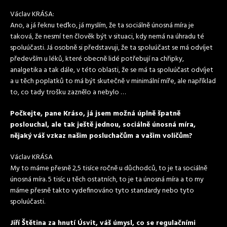
Václav KRÁSA:
Ano, a já řeknu teďko, já myslím, že ta sociálně únosná míra je
taková, že nesmí ten člověk být v situaci, kdy nemá na úhradu té
spoluúčasti. Já osobně si představuji, že ta spoluúčast se má odvíjet
především u léků, které obecně lidé potřebují na chřipky,
analgetika a tak dále, v této oblasti, že se má ta spoluúčast odvíjet
a u těch poplatků to má být skutečně v minimální míře, ale například
to, co tady trošku zaznělo a nebylo …
Počkejte, pane Kráso, já jsem možná úplně špatně
poslouchal, ale tak ještě jednou, sociálně únosná míra,
nějaký váš vzkaz našim posluchačům a vašim voličům?
Václav KRÁSA
My to máme přesně 2,5 tisíce ročně u důchodců, to je ta sociálně
únosná míra. 5 tisíc u těch ostatních, to je ta únosná míra a to my
máme přesně takto vydefinováno tyto standardy nebo tyto
spoluúčasti.
Jiří Štětina za hnutí Úsvit, váš úmysl, co se regulačními