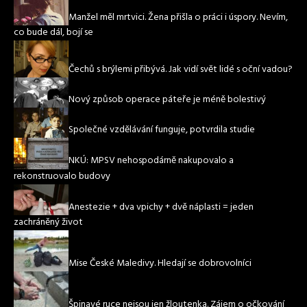
Manžel měl mrtvici. Žena přišla o práci i úspory. Nevím,
co bude dál, bojí se
Čechů s brýlemi přibývá. Jak vidí svět lidé s oční vadou?
Nový způsob operace páteře je méně bolestivý
Společné vzdělávání funguje, potvrdila studie
NKÚ: MPSV nehospodárně nakupovalo a
rekonstruovalo budovy
Anestezie + dva vpichy + dvě náplasti = jeden
zachráněný život
Mise České Maledivy. Hledají se dobrovolníci
Špinavé ruce nejsou jen žloutenka. Zájem o očkování