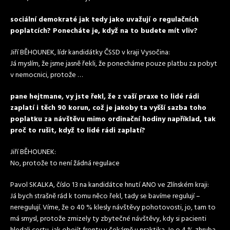
sociální demokraté jak tedy jako uvažují o regulačních
poplatcích? Ponecháte je, když na to budete mít vliv?
Jiří BĚHOUNEK, lídr kandidátky ČSSD v kraji Vysočina:
Já myslím, že jsme jasně řekli, že ponecháme pouze platbu za pobyt
v nemocnici, protože …
pane hejtmane, vy jste řekl, že z vaší praxe to lidé rádi
zaplatí i těch 90 korun, což je jakoby ta vyšší sazba toho
poplatku za návštěvu mimo ordinační hodiny například, tak
proč to rušit, když to lidé rádi zaplatí?
Jiří BĚHOUNEK:
No, protože to není žádná regulace
Pavol SKALKA, číslo 13 na kandidátce hnutí ANO ve Zlínském kraji:
Já bych strašně rád k tomu něco řekl, tady se bavíme regulují –
neregulují. Víme, že o 40 % klesly návštěvy pohotovosti, jo, tam to
má smysl, protože zmizely ty zbytečné návštěvy, kdy si pacienti