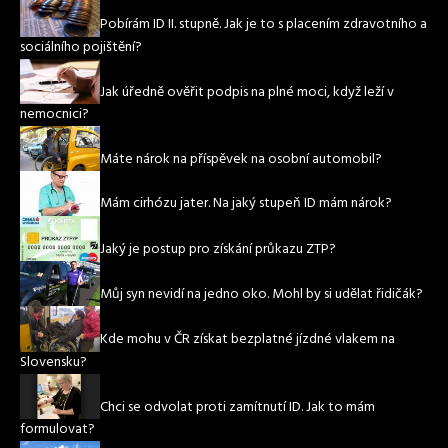
Pobírám ID II. stupně. Jak je to s placením zdravotního a
sociálního pojištění?
Jak úředně ověřit podpis na plné moci, když leží v
nemocnici?
Máte nárok na příspěvek na osobní automobil?
Mám cirhózu jater. Na jaký stupeň ID mám nárok?
Jaký je postup pro získání průkazu ZTP?
Můj syn nevidí na jedno oko. Mohl by si udělat řidičák?
Kde mohu v ČR získat bezplatné jízdné vlakem na
Slovensku?
Chci se odvolat proti zamítnutí ID. Jak to mám
formulovat?