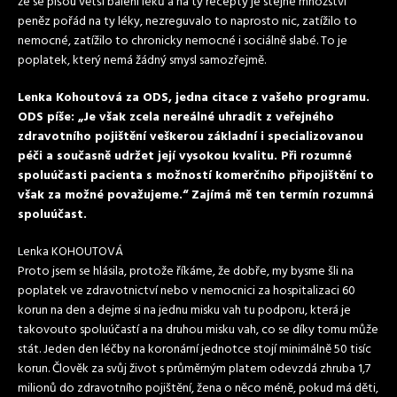
že se píšou větší balení léků a na ty recepty je stejné množství
peněz pořád na ty léky, nezreguvalo to naprosto nic, zatížilo to
nemocné, zatížilo to chronicky nemocné i sociálně slabé. To je
poplatek, který nemá žádný smysl samozřejmě.
Lenka Kohoutová za ODS, jedna citace z vašeho programu.
ODS píše: „Je však zcela nereálné uhradit z veřejného
zdravotního pojištění veškerou základní i specializovanou
péči a současně udržet její vysokou kvalitu. Při rozumné
spoluúčasti pacienta s možností komerčního připojištění to
však za možné považujeme.“ Zajímá mě ten termín rozumná
spoluúčast.
Lenka KOHOUTOVÁ
Proto jsem se hlásila, protože říkáme, že dobře, my bysme šli na
poplatek ve zdravotnictví nebo v nemocnici za hospitalizaci 60
korun na den a dejme si na jednu misku vah tu podporu, která je
takovouto spoluúčastí a na druhou misku vah, co se díky tomu může
stát. Jeden den léčby na koronární jednotce stojí minimálně 50 tisíc
korun. Člověk za svůj život s průměrným platem odevzdá zhruba 1,7
milionů do zdravotního pojištění, žena o něco méně, pokud má děti,