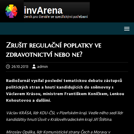
Zrušit regulační poplatky ve
zdravotnictví nebo ne?
26.10.2013
admin
Radiožurnál vysílal poslední tematickou debatu zástupců
politických stran a hnutí kandidujících do sněmovny s
Václavem Krásou, ministrem Františkem Koníčkem, Lenkou
Kohoutovou a dalšími.
Václav KRÁSA, lídr KDU-ČSL v Plzeňském kraji. Vedle něho sedí lídr
kandidátky hnutí Úsvit v Královéhradeckém kraji Jiří Štětina.
Miroslav Opálka, lídr Komunistické strany Čech a Moravy v