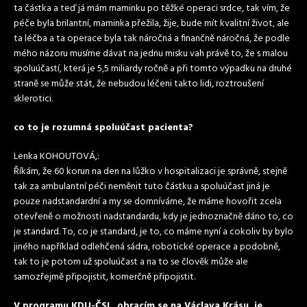
ta částka a teď já mám maminku po těžké operaci srdce, tak vím, že
péče byla brilantní, maminka přežila, žije, bude mít kvalitní život, ale
ta léčba a ta operace byla tak náročná a finančně náročná, že podle
mého názoru musíme dávat na jednu misku vah právě to, že s malou
spoluúčastí, která je 5,5 miliardy ročně a při tomto výpadku na druhé
straně se může stát, že nebudou léčeni takto lidi, roztroušení
sklerotici.
co to je rozumná spoluúčast pacienta?
Lenka KOHOUTOVÁ,:
Říkám, že 60 korun na den na lůžko v hospitalizaci je správně, stejně
tak za ambulantní péči neměnit tuto částku a spoluúčast jiná je
pouze nadstandardní a my se domníváme, že máme hovořit zcela
otevřeně o možnosti nadstandardu, kdy je jednoznačně dáno to, co
je standard. To, co je standard, je to, co máme nyní a cokoliv by bylo
jiného například odlehčená sádra, robotické operace a podobně,
tak to je potom už spoluúčast a na to se člověk může ale
samozřejmě připojistit, komerčně připojistit.
V programu KDU-ČSL, obracím se na Václava Krásu, je