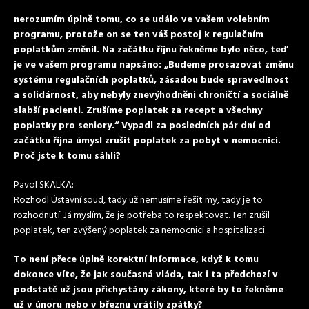
nerozumím úplně tomu, co se událo ve vašem volebním
programu, protože on se ten váš postoj k regulačním
poplatkům změnil. Na začátku říjnu řekněme bylo něco, teď
je ve vašem programu napsáno: „Budeme prosazovat změnu
systému regulačních poplatků, zásadou bude spravedlnost
a solidárnost, aby nebyly znevýhodněni chroničtí a sociálně
slabší pacienti. Zrušíme poplatek za recept a všechny
poplatky pro seniory.“ Vypadl za posledních pár dní od
začátku října úmysl zrušit poplatek za pobyt v nemocnici.
Proč jste k tomu sáhli?
Pavol SKALKA:
Rozhodl Ústavní soud, tady už nemusíme řešit my, tady je to
rozhodnutí. Já myslím, že je potřeba to respektovat. Ten zrušil
poplatek, ten zvýšený poplatek za nemocnici a hospitalizaci.
To není přece úplně korektní informace, když k tomu
dokonce víte, že jak současná vláda, tak i ta předchozí v
podstatě už jsou přichystány zákony, které by to řekněme
už v únoru nebo v březnu vrátily zpátky?