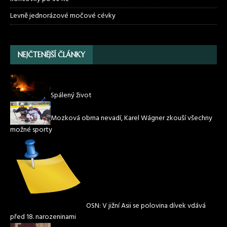
Levně jednorázové močové cévky
NEJČTENĚJŠÍ ČLÁNKY
Spálený život
Mozková obrna nevadí, Karel Wágner zkouší všechny
možné sporty
OSN: V jižní Asii se polovina dívek vdává
před 18. narozeninami