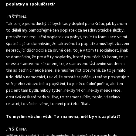
poplatky a spoluúčastí?
Jiří ŠTĚTINA:
Tak ten je jednoduchý. Já bych tady doplnil pana Krásu, jak bychom
to dělali my. Samozřejmě ten poplatek za nezdravotnické služby,
protože ten regulační poplatek za pobyt, to je ta formulace velmi
špatná a já se domnívám, že takovéhoto poplatku musí být zbaveni
nepracující důchodci a za druhé děti, to je v tom ta sociálnost, jinak
se domnívám, že prostě ty poplatky, které jsou těch 60 korun, to je
dneska stanoveno zákonem, to je stanoveno Ústavním soudem, s
tím asi teď nic neuděláme, ale musíme říct otevřeně, že to je málo.
Kdo dělá v nemocnici, tak ví, že prostě ta péče, která se poskytuje z
veřejného zdravotního pojištění, to je něco úplně jiného, ale ten
pacient tam bydlí, někdy týden, někdy 14 dní, někdy měsíc i více,
dostává veškeré tedy služby, to znamená jídlo, teplo, všechno
ostatní, to všichni víme, to není potřeba říkat.
To myslím všichni vědí. To znamená, měl by víc zaplatit?
Jiří ŠTĚTINA: