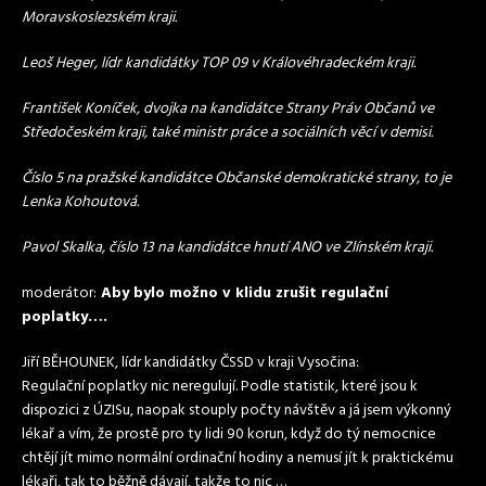
Moravskoslezském kraji.
Leoš Heger, lídr kandidátky TOP 09 v Královéhradeckém kraji.
František Koníček, dvojka na kandidátce Strany Práv Občanů ve
Středočeském kraji, také ministr práce a sociálních věcí v demisi.
Číslo 5 na pražské kandidátce Občanské demokratické strany, to je
Lenka Kohoutová.
Pavol Skalka, číslo 13 na kandidátce hnutí ANO ve Zlínském kraji.
moderátor:
Aby bylo možno v klidu zrušit regulační
poplatky….
Jiří BĚHOUNEK, lídr kandidátky ČSSD v kraji Vysočina:
Regulační poplatky nic neregulují. Podle statistik, které jsou k
dispozici z ÚZISu, naopak stouply počty návštěv a já jsem výkonný
lékař a vím, že prostě pro ty lidi 90 korun, když do tý nemocnice
chtějí jít mimo normální ordinační hodiny a nemusí jít k praktickému
lékaři, tak to běžně dávají, takže to nic …