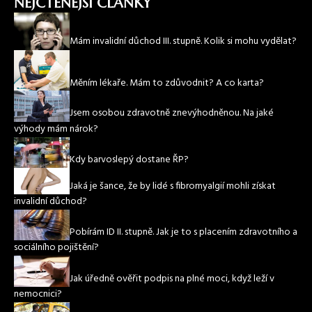
NEJČTENĚJŠÍ ČLÁNKY
Mám invalidní důchod III. stupně. Kolik si mohu vydělat?
Měním lékaře. Mám to zdůvodnit? A co karta?
Jsem osobou zdravotně znevýhodněnou. Na jaké
výhody mám nárok?
Kdy barvoslepý dostane ŘP?
Jaká je šance, že by lidé s fibromyalgií mohli získat
invalidní důchod?
Pobírám ID II. stupně. Jak je to s placením zdravotního a
sociálního pojištění?
Jak úředně ověřit podpis na plné moci, když leží v
nemocnici?