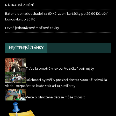
NÁHRADNÍ PLNĚNÍ
Baterie do naslouchadel za 60 Kč, zubní kartáčky po 29,90 Kč, ušní
koncovky po 30 Kč
Levně jednorázové močové cévky
NEJČTENĚJŠÍ ČLÁNKY
Tisíce kilometrů v rukou. Vozíčkář boří mýty
Důchodci by měli v prosinci dostat 5000 Kč, schválila
vláda. Rozpočet to bude stát asi 14,5 miliardy
Péče o ohrožené děti se může zhoršit