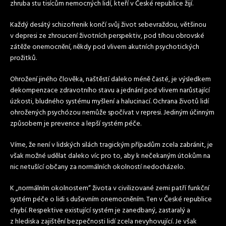
zhruba stu tisícům nemocných lidí, kteří v České republice žijí.
Každý desátý schizofrenik končí svůj život sebevraždou, většinou
v depresi ze zhroucení životních perspektiv, pod tíhou obrovské
zátěže onemocnění, někdy pod vlivem akutních psychotických
prožitků.
Ohrožení jiného člověka, naštěstí daleko méně časté, je výsledkem
dekompenzace zdravotního stavu a jednání pod vlivem narůstající
úzkosti, bludného systému myšlení a halucinací. Ochrana životů lidí
ohrožených psychózou nemůže spočívat v represi. Jediným účinným
způsobem je prevence a lepší systém péče.
Víme, že není v lidských silách tragickým případům zcela zabránit, je
však možné udělat daleko víc pro to, aby k nečekaným útokům na
nic netušící občany za normálních okolností nedocházelo.
K „normálním okolnostem“ života v civilizované zemi patří funkční
systém péče o lidi s duševním onemocněním. Ten v České republice
chybí. Respektive existující systém je zanedbaný, zastaralý a
z hlediska zajištění bezpečnosti lidí zcela nevyhovující. Je však