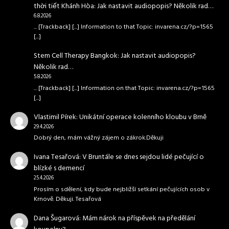
thời tiết Khánh Hòa
:
Jak nastavit audiopopis? Několik rad…
6.8.2026
... [Trackback] [...] Information to that Topic: invarena.cz/?p=1565
[...]
Stem Cell Therapy Bangkok
:
Jak nastavit audiopopis?
Několik rad…
5.8.2026
... [Trackback] [...] Information on that Topic: invarena.cz/?p=1565
[...]
Vlastimil Pírek
:
Unikátní operace kolenního kloubu v Brně
29.4.2026
Dobrý den, mám vážný zájem o zákrok.Děkuji
Ivana Tesařová
:
V Bruntále se dnes sejdou lidé pečující o
blízké s demencí
25.4.2026
Prosím o sdělení, kdy bude nejbližší setkání pečujících osob v
Krnově. Děkuji. Tesařová
Dana Šugarová
:
Mám nárok na příspěvek na předělání