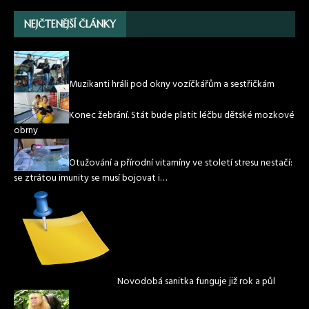
NEJČTENĚJŠÍ ČLÁNKY
Muzikanti hráli pod okny vozíčkářům a sestřičkám
Konec žebrání. Stát bude platit léčbu dětské mozkové
obrny
Otužování a přírodní vitamíny ve století stresu nestačí:
se ztrátou imunity se musí bojovat i…
Novodobá sanitka funguje již rok a půl