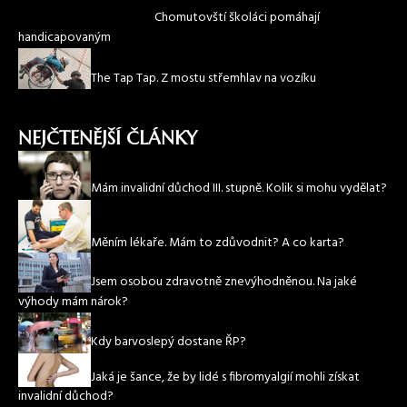
Chomutovští školáci pomáhají
handicapovaným
The Tap Tap. Z mostu střemhlav na vozíku
NEJČTENĚJŠÍ ČLÁNKY
Mám invalidní důchod III. stupně. Kolik si mohu vydělat?
Měním lékaře. Mám to zdůvodnit? A co karta?
Jsem osobou zdravotně znevýhodněnou. Na jaké
výhody mám nárok?
Kdy barvoslepý dostane ŘP?
Jaká je šance, že by lidé s fibromyalgií mohli získat
invalidní důchod?