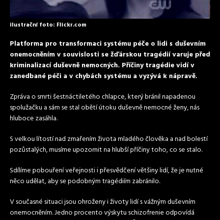
ilustrační foto: Flickr.com
Platforma pro transformaci systému péče o lidi s duševním
onemocněním v souvislosti se žďárskou tragédií varuje před
kriminalizací duševně nemocných. Příčiny tragédie vidí v
zanedbané péči a v chybách systému a vyzývá k nápravě.
Zpráva o smrti šestnáctiletého chlapce, který bránil napadenou
spolužačku a sám se stal obětí útoku duševně nemocné ženy, nás
hluboce zasáhla.
S velkou lítostí nad zmařením života mladého člověka a nad bolestí
pozůstalých, musíme upozornit na hlubší příčiny toho, co se stalo.
Sdílíme pobouření veřejnosti i přesvědčení většiny lidí, že je nutné
něco udělat, aby se podobným tragédiím zabránilo.
V současné situaci jsou ohroženy i životy lidí s vážným duševním
onemocněním. Jedno procento výskytu schizofrenie odpovídá