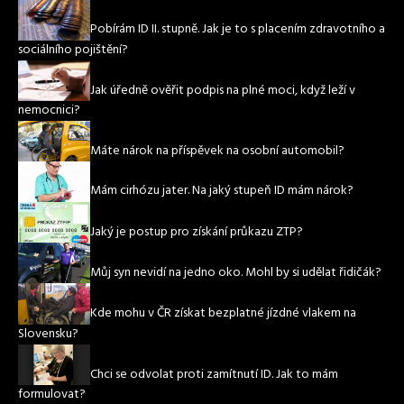
Pobírám ID II. stupně. Jak je to s placením zdravotního a
sociálního pojištění?
Jak úředně ověřit podpis na plné moci, když leží v
nemocnici?
Máte nárok na příspěvek na osobní automobil?
Mám cirhózu jater. Na jaký stupeň ID mám nárok?
Jaký je postup pro získání průkazu ZTP?
Můj syn nevidí na jedno oko. Mohl by si udělat řidičák?
Kde mohu v ČR získat bezplatné jízdné vlakem na
Slovensku?
Chci se odvolat proti zamítnutí ID. Jak to mám
formulovat?