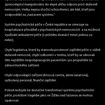
zpravodajství manipulováno do slepé uličky odporu proti duševně
nemocným. Viníky nejsou útočící schizofrenici, ale lidé, kteří jsou
zodpovědní za „nastavení systému.“
Systém psychiatrické péče v České republice se omezuje na
hospitalizace převážně v psychiatrických nemocnicích a na možnost
využívání ambulantní péče (v průměru dvanáct minut jednou za
měsíc).
Chybí legislativa, která by stanovila povinnost zajištění péče o vážně
duševně nemocné, chybí odborníci v terénu, kteří by se věnovali
těm nejtěžším nespolupracujícím pacientům i po propuštění ze
zdravotnického zařízení.
Chybí odpovídající zařízení (krizová centra, denní sanatoria),
vyškolený personál, finanční zajištění.
Pokud nedojde ke skutečné transformaci systému psychiatrické
péče, podobné tragédie jako ve Žďáru nad Sázavou se mohou
opakovat.