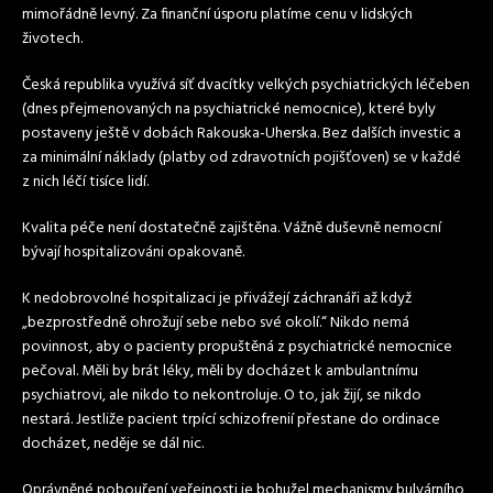
mimořádně levný. Za finanční úsporu platíme cenu v lidských
životech.
Česká republika využívá síť dvacítky velkých psychiatrických léčeben
(dnes přejmenovaných na psychiatrické nemocnice), které byly
postaveny ještě v dobách Rakouska-Uherska. Bez dalších investic a
za minimální náklady (platby od zdravotních pojišťoven) se v každé
z nich léčí tisíce lidí.
Kvalita péče není dostatečně zajištěna. Vážně duševně nemocní
bývají hospitalizováni opakovaně.
K nedobrovolné hospitalizaci je přivážejí záchranáři až když
„bezprostředně ohrožují sebe nebo své okolí.“ Nikdo nemá
povinnost, aby o pacienty propuštěná z psychiatrické nemocnice
pečoval. Měli by brát léky, měli by docházet k ambulantnímu
psychiatrovi, ale nikdo to nekontroluje. O to, jak žijí, se nikdo
nestará. Jestliže pacient trpící schizofrenií přestane do ordinace
docházet, neděje se dál nic.
Oprávněné pobouření veřejnosti je bohužel mechanismy bulvárního