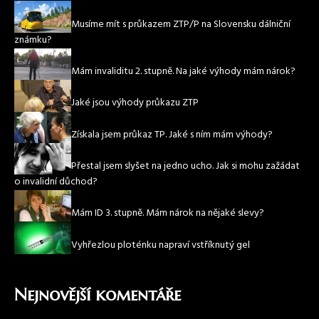
Musíme mít s průkazem ZTP/P na Slovensku dálniční
známku?
Mám invaliditu 2. stupně. Na jaké výhody mám nárok?
Jaké jsou výhody průkazu ZTP
Získala jsem průkaz TP. Jaké s ním mám výhody?
Přestal jsem slyšet na jedno ucho. Jak si mohu zažádat
o invalidní důchod?
Mám ID 3. stupně. Mám nárok na nějaké slevy?
Vyhřezlou ploténku napraví vstříknutý gel
Nejnovější komentáře