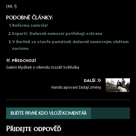
(48, 1)
PODOBNÉ ČLÁNKY:
Reforma zamrzla!
Experti: Duševně nemocní potřebují ochranu
V Berlíně se otevře památník duševně nemocným obětem
nacismu
PŘEDCHOZÍ
Galerii Myslbek o víkendu rozzáří Světluška
DALŠÍ
Handicapovaní žádají změny
BUĎTE PRVNÍ, KDO VLOŽÍ KOMENTÁŘ
Přidejte odpověď