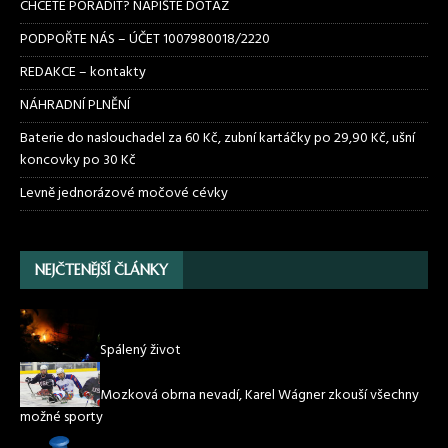
CHCETE PORADIT? NAPIŠTE DOTAZ
PODPOŘTE NÁS – ÚČET 1007980018/2220
REDAKCE – kontakty
NÁHRADNÍ PLNĚNÍ
Baterie do naslouchadel za 60 Kč, zubní kartáčky po 29,90 Kč, ušní
koncovky po 30 Kč
Levně jednorázové močové cévky
NEJČTENĚJŠÍ ČLÁNKY
Spálený život
Mozková obrna nevadí, Karel Wágner zkouší všechny
možné sporty