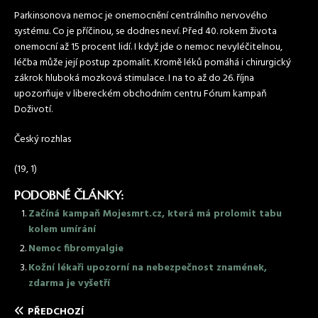
Parkinsonova nemoc je onemocnění centrálního nervového
systému. Co je příčinou, se dodnes neví. Před 40. rokem života
onemocní až 15 procent lidí. I když jde o nemoc nevyléčitelnou,
léčba může její postup zpomalit. Kromě
léků
pomáhá i chirurgický
zákrok hluboká mozková stimulace. I na to až do 26. října
upozorňuje v libereckém obchodním centru Fórum kampaň
Doživotí.
Český rozhlas
(19, 1)
PODOBNÉ ČLÁNKY:
Začíná kampaň Mojesmrt.cz, která má prolomit tabu
kolem umírání
Nemoc fibromyalgie
Kožní lékaři upozorní na nebezpečnost znamének,
zdarma je vyšetří
PŘEDCHOZÍ