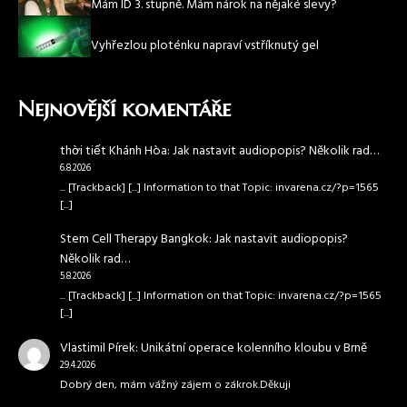
Mám ID 3. stupně. Mám nárok na nějaké slevy?
Vyhřezlou ploténku napraví vstříknutý gel
Nejnovější komentáře
thời tiết Khánh Hòa
:
Jak nastavit audiopopis? Několik rad…
6.8.2026
... [Trackback] [...] Information to that Topic: invarena.cz/?p=1565
[...]
Stem Cell Therapy Bangkok
:
Jak nastavit audiopopis?
Několik rad…
5.8.2026
... [Trackback] [...] Information on that Topic: invarena.cz/?p=1565
[...]
Vlastimil Pírek
:
Unikátní operace kolenního kloubu v Brně
29.4.2026
Dobrý den, mám vážný zájem o zákrok.Děkuji