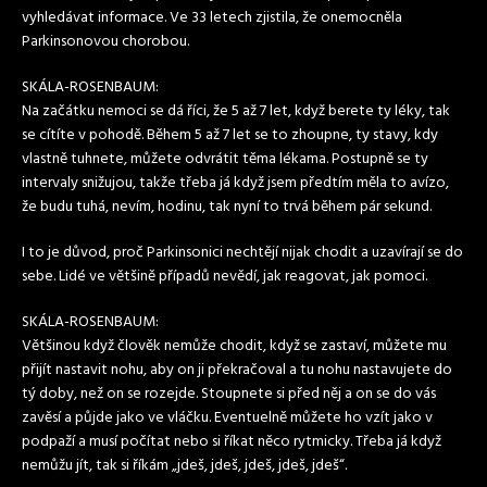
vyhledávat informace. Ve 33 letech zjistila, že onemocněla
Parkinsonovou chorobou.
SKÁLA-ROSENBAUM:
Na začátku nemoci se dá říci, že 5 až 7 let, když berete ty
léky
, tak
se cítíte v pohodě. Během 5 až 7 let se to zhoupne, ty stavy, kdy
vlastně tuhnete, můžete odvrátit těma lékama. Postupně se ty
intervaly snižujou, takže třeba já když jsem předtím měla to avízo,
že budu tuhá, nevím, hodinu, tak nyní to trvá během pár sekund.
I to je důvod, proč Parkinsonici nechtějí nijak chodit a uzavírají se do
sebe. Lidé ve většině případů nevědí, jak reagovat, jak pomoci.
SKÁLA-ROSENBAUM:
Většinou když člověk nemůže chodit, když se zastaví, můžete mu
přijít nastavit nohu, aby on ji překračoval a tu nohu nastavujete do
tý doby, než on se rozejde. Stoupnete si před něj a on se do vás
zavěsí a půjde jako ve vláčku. Eventuelně můžete ho vzít jako v
podpaží a musí počítat nebo si říkat něco rytmicky. Třeba já když
nemůžu jít, tak si říkám „jdeš, jdeš, jdeš, jdeš, jdeš“.