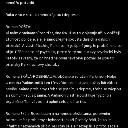
nemůžu potvrdit.
Ruku v ruce s touto nemocí jdou i deprese.
Roman POŠTA:
Já mám dominantní ten třes, dneska už se to objevuje už i v obličeji,
ztuhlost obličeje, ale je samozřejmě spousta dalších a dalších
příznaků. A vlastně každej Parkinsonik je úplně jinej. Je problém na to
přijít. Přišel na to až psychiatr, protože ty moje stavy psychický byly
natolik závažný, že on hned na první návštěvu poznal, že jsou to
příznaky Parkinsonovy choroby.
Romana SKÁLA-ROSENBAUM, občanské sdružení Parkinson-Help:
U mnoha Parkinsoniků ten třes vůbec nenastává, což ty lidi vůbec
nevědí. Máme problémy třeba se psaním, s depresí, třeba se zácpou
a s komunikací, s psaním. A Parkinon vlastně postihuje fyzično i
psychično. Ten vás pohltí úplně celou, dá se říci.
Romana Skála-Rosenbaum si na nemoc přišla sama, po prvním
porodu měla problémy s hybností,
lékaři
jí tehdy řekli, že to je
infarkt z neznámých příčin. Její stav se ale nezlepšil, a proto začala