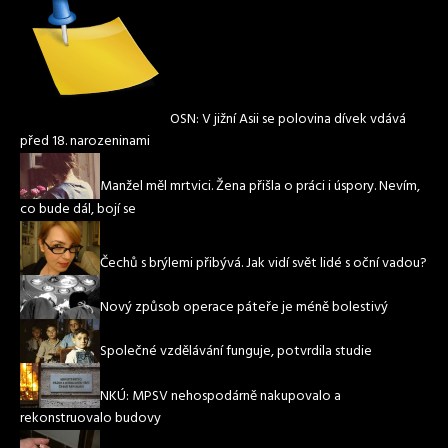
OSN: V jižní Asii se polovina dívek vdává
před 18. narozeninami
Manžel měl mrtvici. Žena přišla o práci i úspory. Nevím,
co bude dál, bojí se
Čechů s brýlemi přibývá. Jak vidí svět lidé s oční vadou?
Nový způsob operace páteře je méně bolestivý
Společné vzdělávání funguje, potvrdila studie
NKÚ: MPSV nehospodárně nakupovalo a
rekonstruovalo budovy