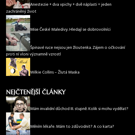
Anestezie + dva vpichy + dvě náplasti = jeden
zachráněný život
Mise České Maledivy. Hledají se dobrovolníci
Špinavé ruce nejsou jen žloutenka. Zájem o očkování
proti ní vloni významně vzrostl
Wilkie Collins – Žlutá Maska
NEJČTENĚJŠÍ ČLÁNKY
Mám invalidní důchod III. stupně. Kolik si mohu vydělat?
Měním lékaře. Mám to zdůvodnit? A co karta?