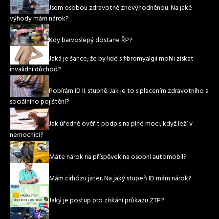
Jsem osobou zdravotně znevýhodněnou. Na jaké
výhody mám nárok?
Kdy barvoslepý dostane ŘP?
Jaká je šance, že by lidé s fibromyalgií mohli získat
invalidní důchod?
Pobírám ID II. stupně. Jak je to s placením zdravotního a
sociálního pojištění?
Jak úředně ověřit podpis na plné moci, když leží v
nemocnici?
Máte nárok na příspěvek na osobní automobil?
Mám cirhózu jater. Na jaký stupeň ID mám nárok?
Jaký je postup pro získání průkazu ZTP?