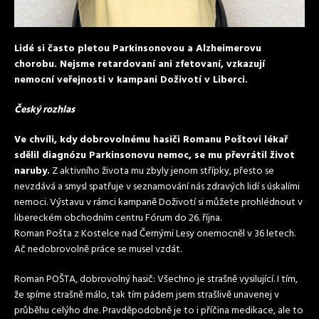
Lidé si často pletou Parkinsonovou a Alzheimerovu
chorobu. Nejsme retardovaní ani zfetovaní, vzkazují
nemocní veřejnosti v kampani Doživotí v Liberci.
Český rozhlas
Ve chvíli, kdy dobrovolnému hasiči Romanu Poštovi
lékař
sdělil diagnózu Parkinsonovu nemoc, se mu převrátil život
naruby.
Z aktivního života mu zbyly jenom střípky, přesto se
nevzdává a smysl spatřuje v seznamování nás zdravých lidí s úskalími
nemoci. Výstavu v rámci kampaně Doživotí si můžete prohlédnout v
libereckém obchodním centru Fórum do 26. října.
Roman Pošta z Kostelce nad Černými Lesy onemocněl v 36 letech.
Ač nedobrovolně práce se musel vzdát.
Roman POŠTA, dobrovolný hasič: Všechno je strašně vysilující. I tím,
že spíme strašně málo, tak tím pádem jsem strašlivě unavenej v
průběhu celýho dne. Pravděpodobně je to i příčina medikace, ale to