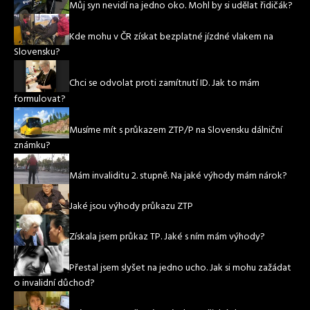
Můj syn nevidí na jedno oko. Mohl by si udělat řidičák?
Kde mohu v ČR získat bezplatné jízdné vlakem na
Slovensku?
Chci se odvolat proti zamítnutí ID. Jak to mám
formulovat?
Musíme mít s průkazem ZTP/P na Slovensku dálniční
známku?
Mám invaliditu 2. stupně. Na jaké výhody mám nárok?
Jaké jsou výhody průkazu ZTP
Získala jsem průkaz TP. Jaké s ním mám výhody?
Přestal jsem slyšet na jedno ucho. Jak si mohu zažádat
o invalidní důchod?