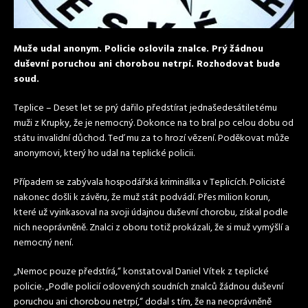
Muže udal anonym. Policie oslovila znalce. Prý žádnou
duševní poruchou ani chorobou netrpí. Rozhodovat bude
soud.
Teplice – Deset let se prý dařilo předstírat jednašedesátiletému
muži z Krupky, že je nemocný. Dokonce na to bral po celou dobu od
státu invalidní důchod. Teď mu za to hrozí vězení. Poděkovat může
anonymovi, který ho udal na teplické policii.
Případem se zabývala hospodářská kriminálka v Teplicích. Policisté
nakonec došli k závěru, že muž stát podvádí. Přes milion korun,
které už vyinkasoval na svoji údajnou duševní chorobu, získal podle
nich neoprávněně. Znalci z oboru totiž prokázali, že si muž vymýšlí a
nemocný není.
„Nemoc pouze předstírá,“ konstatoval Daniel Vítek z teplické
policie. „Podle policií oslovených soudních znalců žádnou duševní
poruchou ani chorobou netrpí,“ dodal s tím, že na neoprávněně