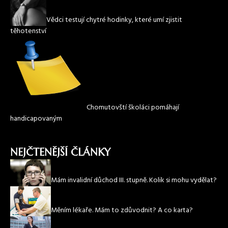
Vědci testují chytré hodinky, které umí zjistit
těhotenství
Chomutovští školáci pomáhají
handicapovaným
NEJČTENĚJŠÍ ČLÁNKY
Mám invalidní důchod III. stupně. Kolik si mohu vydělat?
Měním lékaře. Mám to zdůvodnit? A co karta?