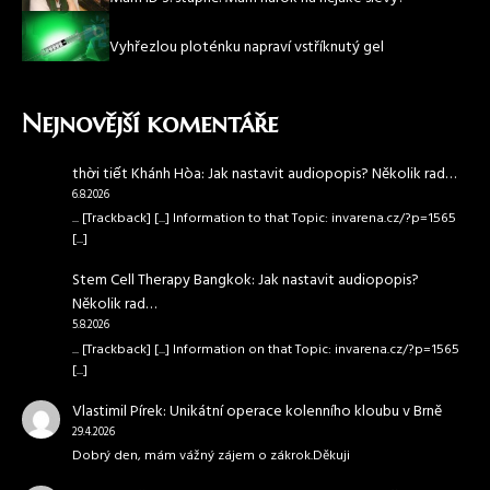
Vyhřezlou ploténku napraví vstříknutý gel
Nejnovější komentáře
thời tiết Khánh Hòa
:
Jak nastavit audiopopis? Několik rad…
6.8.2026
... [Trackback] [...] Information to that Topic: invarena.cz/?p=1565
[...]
Stem Cell Therapy Bangkok
:
Jak nastavit audiopopis?
Několik rad…
5.8.2026
... [Trackback] [...] Information on that Topic: invarena.cz/?p=1565
[...]
Vlastimil Pírek
:
Unikátní operace kolenního kloubu v Brně
29.4.2026
Dobrý den, mám vážný zájem o zákrok.Děkuji