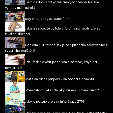
Jsem osobou zdravotně znevýhodněnou. Na jaké
výhody mám nárok?
Kdy barvoslepý dostane ŘP?
Jaká je šance, že by lidé s fibromyalgií mohli získat
invalidní důchod?
Pobírám ID II. stupně. Jak je to s placením zdravotního a
sociálního pojištění?
Jak úředně ověřit podpis na plné moci, když leží v
nemocnici?
Máte nárok na příspěvek na osobní automobil?
Mám cirhózu jater. Na jaký stupeň ID mám nárok?
Jaký je postup pro získání průkazu ZTP?