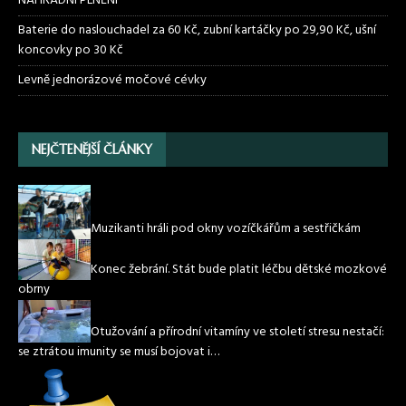
NÁHRADNÍ PLNĚNÍ
Baterie do naslouchadel za 60 Kč, zubní kartáčky po 29,90 Kč, ušní
koncovky po 30 Kč
Levně jednorázové močové cévky
NEJČTENĚJŠÍ ČLÁNKY
Muzikanti hráli pod okny vozíčkářům a sestřičkám
Konec žebrání. Stát bude platit léčbu dětské mozkové
obrny
Otužování a přírodní vitamíny ve století stresu nestačí:
se ztrátou imunity se musí bojovat i…