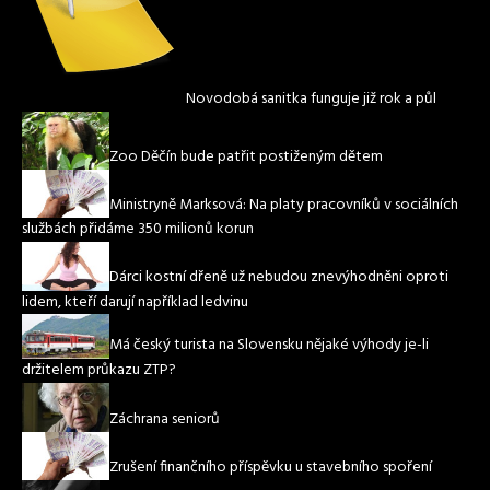
Novodobá sanitka funguje již rok a půl
Zoo Děčín bude patřit postiženým dětem
Ministryně Marksová: Na platy pracovníků v sociálních
službách přidáme 350 milionů korun
Dárci kostní dřeně už nebudou znevýhodněni oproti
lidem, kteří darují například ledvinu
Má český turista na Slovensku nějaké výhody je-li
držitelem průkazu ZTP?
Záchrana seniorů
Zrušení finančního příspěvku u stavebního spoření