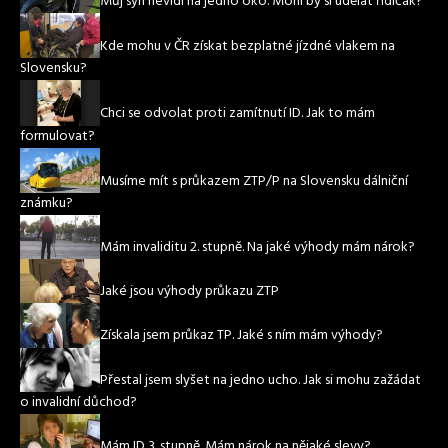
Můj syn nevidí na jedno oko. Mohl by si udělat řidičák?
Kde mohu v ČR získat bezplatné jízdné vlakem na
Slovensku?
Chci se odvolat proti zamítnutí ID. Jak to mám
formulovat?
Musíme mít s průkazem ZTP/P na Slovensku dálniční
známku?
Mám invaliditu 2. stupně. Na jaké výhody mám nárok?
Jaké jsou výhody průkazu ZTP
Získala jsem průkaz TP. Jaké s ním mám výhody?
Přestal jsem slyšet na jedno ucho. Jak si mohu zažádat
o invalidní důchod?
Mám ID 3. stupně. Mám nárok na nějaké slevy?