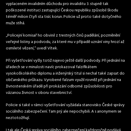
vyplaceném invalidním důchodu pro invaliditu 3. stupně tak
poškozené instituci zastupující Českou republiku způsobil škodu
téměř milion čtyři sta tisíc korun. Policie už proto také dotyčného
muže stíhá.
„Policejní komisař ho obvinil z trestných činů padělání, pozměnění
veřejné listiny a podvodu, za které mu v případě uznání viny hrozí až
osmileté vězení,“ uvedl Vítek.
Při vyšetřování vyšly totiž najevo ještě další podvody. Při jednání na
úřadech se v minulosti navíc prokazoval falzifikátem
vysokoškolského diplomu a inženýrský titul si nechal také zapsat do
občanského průkazu. Vyrobené falzum využil rovněž při jednání na
živnostenském úřadě při prokázání odborné způsobilosti pro
vázanou živnost v oboru stavebnictví.
Policie si také v rámci vyšetřování vyžádala stanovisko České správy
sociálního zabezpečení. Tam prý ale nepochybili. A s anonymem se
neztotožňují.
I tak ale Česká správa sociálního zabezpečení každoročně podává