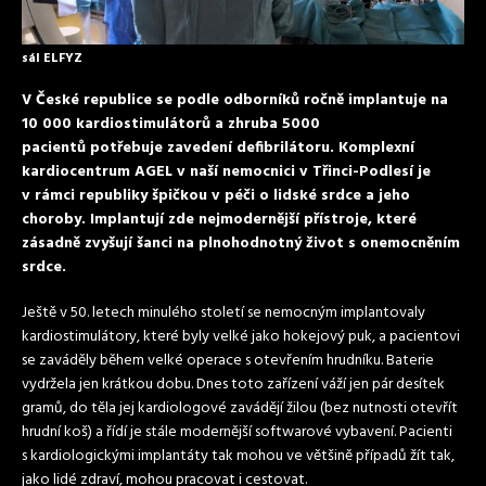
sál ELFYZ
V České republice se podle odborníků ročně implantuje na
10 000 kardiostimulátorů a zhruba 5000
pacientů potřebuje zavedení defibrilátoru. Komplexní
kardiocentrum AGEL v naší nemocnici v Třinci-Podlesí je
v rámci republiky špičkou v péči o lidské srdce a jeho
choroby. Implantují zde nejmodernější přístroje, které
zásadně zvyšují šanci na plnohodnotný život s onemocněním
srdce.
Ještě v 50. letech minulého století se nemocným implantovaly
kardiostimulátory, které byly velké jako hokejový puk, a pacientovi
se zaváděly během velké operace s otevřením hrudníku. Baterie
vydržela jen krátkou dobu. Dnes toto zařízení váží jen pár desítek
gramů, do těla jej kardiologové zavádějí žilou (bez nutnosti otevřít
hrudní koš) a řídí je stále modernější softwarové vybavení. Pacienti
s kardiologickými implantáty tak mohou ve většině případů žít tak,
jako lidé zdraví, mohou pracovat i cestovat.