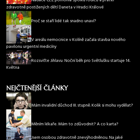
Nadace ČEZ pomohla Spolku rodičů a přátel
zdravotně postižených dětí Daneta v Hradci Králové
Proč se staří lidé tak snadno unaví?
V areálu nemocnice v Kolíně začala stavba nového
pavilonu urgentní medicíny
Rozsviťte Jihlavu: Noční běh pro Světlušku startuje 14.
Května
NEJČTENĚJŠÍ ČLÁNKY
Mám invalidní důchod III. stupně. Kolik si mohu vydělat?
Měním lékaře. Mám to zdůvodnit? A co karta?
Jsem osobou zdravotně znevýhodněnou. Na jaké