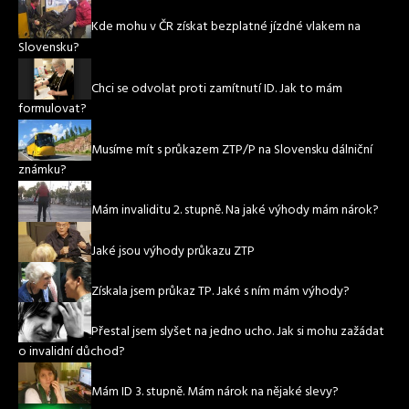
Kde mohu v ČR získat bezplatné jízdné vlakem na
Slovensku?
Chci se odvolat proti zamítnutí ID. Jak to mám
formulovat?
Musíme mít s průkazem ZTP/P na Slovensku dálniční
známku?
Mám invaliditu 2. stupně. Na jaké výhody mám nárok?
Jaké jsou výhody průkazu ZTP
Získala jsem průkaz TP. Jaké s ním mám výhody?
Přestal jsem slyšet na jedno ucho. Jak si mohu zažádat
o invalidní důchod?
Mám ID 3. stupně. Mám nárok na nějaké slevy?