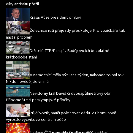
díky antiséru přežil
Krása: Ať se prezident omluví
Železnice ruší přejezdy přes koleje. Pro vozíčkáře tak
nastal problém
Držitelé ZTP/P mají v Budějovicích bezplatné
krátkodobé stání
V nemocnici měla být Jana týden, nakonec to byl rok.
Nikdo nevěděl, že vnímá
Nevidomý král David či dvouapůlmetrový obr.
Připomeňte si paralympijské příběhy
Půjčí vozík, naučí polohovat dědu. V Chomutově
vyrostlo výcvikové centrum péče