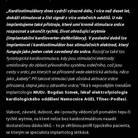
„Kardiostimulátory dnes vydrží výrazně déle, i více než deset let,
dokáží stimulovat a číst signál z více srdečních oddílů. U nás
implantujeme také přístroje, které umí kromě stimulace srdce
rozpoznat a ukončit rychlé, život ohrožující arytmie
(implantabilní kardioverter-defibrilátory). V poslední době lze
implantovat i kardiostimulátor bez stimulačních elektrod, který
funguje jako jeden celek zavedený do srdce.
Rozvíjí se také tzv.
fyziologická kardiostimulace, kdy jsou stimulační elektrody
umisťovány do oblasti převodního systému srdečního, což jsou
cesty v srdci, po kterých se přirozeně vede elektrická aktivita, něco
jako „kabely“. Při takové stimulaci pak zůstává aktivace srdce
přirozená, stejná jako u zdravého srdce,“
říká k nejnovějším trendům
implantologie
MUDr. Bogdan Szmek, lékař elektrofyziologie
kardiologického oddělení Nemocnice AGEL Třinec-Podlesí.
Slabost, závratě, dušnost, ale i poruchy vědomí při pomalém tepu či
rychlé arytmie, na které nelze bez kardiostimulátoru nasadit
dostatečnou dávku léků – to je většinou profil typického pacienta,
se kterým se specialista implantolog setkává.