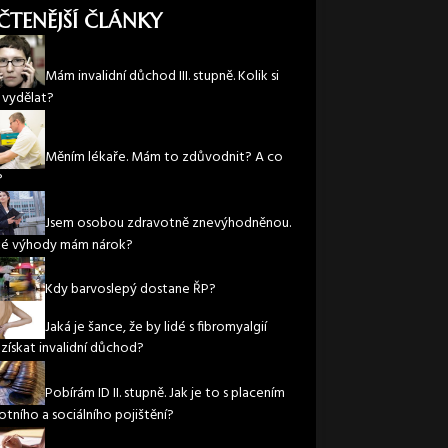
ČTENĚJŠÍ ČLÁNKY
Mám invalidní důchod III. stupně. Kolik si
vydělat?
Měním lékaře. Mám to zdůvodnit? A co
?
Jsem osobou zdravotně znevýhodněnou.
ké výhody mám nárok?
Kdy barvoslepý dostane ŘP?
Jaká je šance, že by lidé s fibromyalgií
 získat invalidní důchod?
Pobírám ID II. stupně. Jak je to s placením
otního a sociálního pojištění?