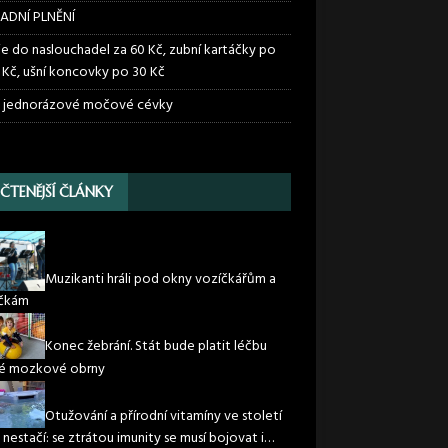
ADNÍ PLNĚNÍ
ie do naslouchadel za 60 Kč, zubní kartáčky po
 Kč, ušní koncovky po 30 Kč
 jednorázové močové cévky
JČTENĚJŠÍ ČLÁNKY
Muzikanti hráli pod okny vozíčkářům a
ičkám
Konec žebrání. Stát bude platit léčbu
é mozkové obrny
Otužování a přírodní vitamíny ve století
 nestačí: se ztrátou imunity se musí bojovat i…