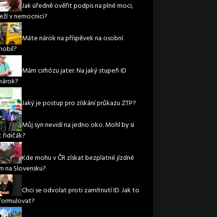
Jak úředně ověřit podpis na plné moci,
leží v nemocnici?
Máte nárok na příspěvek na osobní
obil?
Mám cirhózu jater. Na jaký stupeň ID
nárok?
Jaký je postup pro získání průkazu ZTP?
Můj syn nevidí na jedno oko. Mohl by si
 řidičák?
Kde mohu v ČR získat bezplatné jízdné
m na Slovensku?
Chci se odvolat proti zamítnutí ID. Jak to
formulovat?