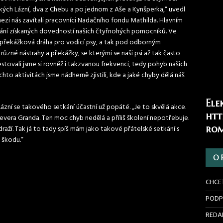
ských Lázní, dva z Chebu a po jednom z Aše a Kynšperka,“ uvedl
ezi nás zavítali pracovníci Nadačního fondu Mathilda. Hlavním
ání získaných dovedností našich čtyřnohých pomocníků. Ve
í překážková dráha pro vodicí psy, a tak pod odborným
ůzné nástrahy a překážky, se kterými se naši psi až tak často
estovali jsme si rovněž i takzvanou frekvenci, tedy pohyb našich
to aktivitách jsme nádherně zjistili, kde a jaké chyby dělá náš
Ele
ázní se takového setkání účastní už popáté. „Je to skvělá akce.
htt
evera Granda. Ten moc chyb nedělá a příliš školení nepotřebuje.
rom
draží. Tak já to tady spíš mám jako takové přátelské setkání s
 škodu.“
O 
CHCE
PODP
REDAK