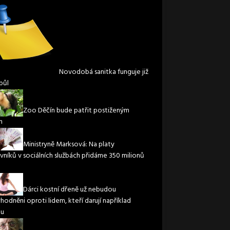
Novodobá sanitka funguje již
půl
Zoo Děčín bude patřit postiženým
m
Ministryně Marksová: Na platy
vníků v sociálních službách přidáme 350 milionů
Dárci kostní dřeně už nebudou
hodněni oproti lidem, kteří darují například
nu