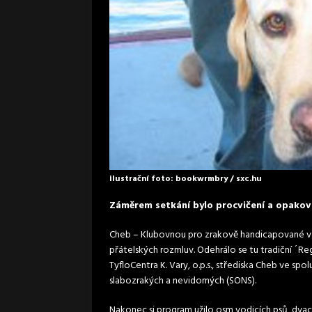
ilustrační foto: bookwrmbry / sxc.hu
Záměrem setkání bylo procvičení a opakov
Cheb – Klubovnou pro zrakově handicapované v 
přátelských rozmluv. Odehrálo se tu tradiční ´Regi
TyfloCentra K. Vary, o.p.s., střediska Cheb ve 
slabozrakých a nevidomých (SONS).
Nakonec si program užilo osm vodicích psů, dvace