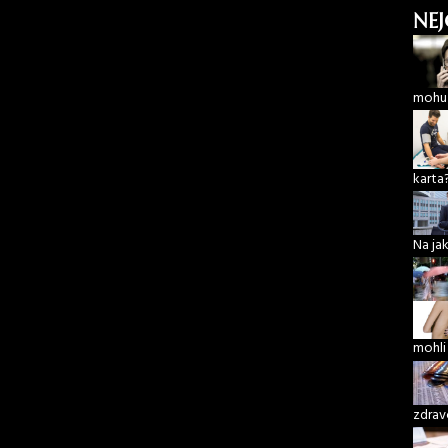
NEJ
mohu 
karta
Na ja
mohli
zdrav