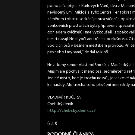
pomocníci přijeli z Karlových Varů, dva z Marián
nevidomý Emil Mikloš z TyfloCentra. Tentokrát m
záměrem tohoto setkání je procvičení a opakov
venkovních prostorách byla připravena speciáln
dohledem cvičitelů jsme vyzkoušeli i zopakovali r
nesetkávají. Nechyběl ani trénink poslušnosti. Ot
vodicích psů v běžném městském provozu. Při těch
pes nebo i my sami,“ dodal Mikloš.
Nevidomý senior Vlastimil Smolík z Mariánských L
Musím ale pochválit mého psa, sedmiletého retri
Jediné místo, kde je trochu nesvůj, je vlakové ná
kamarády. Ale trocha toho přiučení není nikdy na
VLADIMÍR KUČERA
Chebský deník
http://chebsky.denik.cz/
(23, 1)
PODOBNÉ ČLÁNKY: