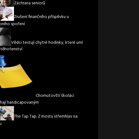
Záchrana seniorů
Zrušení finančního příspěvku u
bního spoření
Vědci testují chytré hodinky, které umí
t těhotenství
Chomutovští školáci
ají handicapovaným
The Tap Tap. Z mostu střemhlav na
u