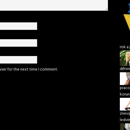
rok a 
děte
wser for the next time I comment.
praco
korun
znevý
ledvi