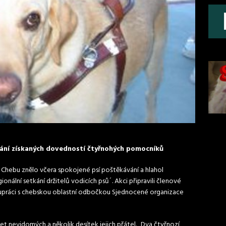
ání získaných dovedností čtyřnohých pomocníků
Chebu znělo včera spokojené psí poštěkávání a hlahol
onální setkání držitelů vodicích psů´. Akci připravili členové
spolupráci s chebskou oblastní odbočkou Sjednocené organizace
t nevidomých a několik desítek jejich přátel. „Dva čtyřnozí