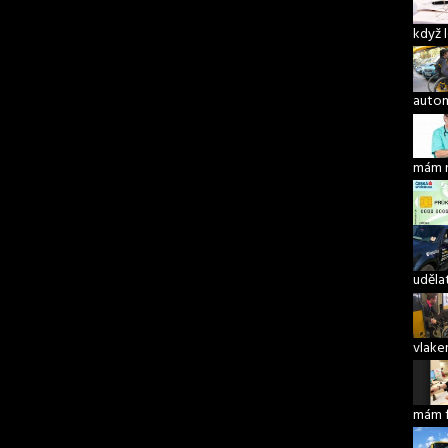
když 
autom
mám 
udělat
vlake
mám 