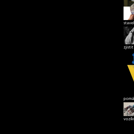
stave
zjisti
pomáh
vozík