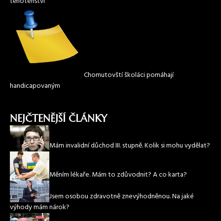
těhotenství
Chomutovští školáci pomáhají
handicapovaným
NEJČTENĚJŠÍ ČLÁNKY
Mám invalidní důchod III. stupně. Kolik si mohu vydělat?
Měním lékaře. Mám to zdůvodnit? A co karta?
Jsem osobou zdravotně znevýhodněnou. Na jaké
výhody mám nárok?