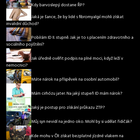
Kdy barvoslepý dostane ŘP?
Jaká je šance, že by lidé s fibromyalgií mohli získat
invalidní důchod?
Pobírám ID II. stupně. Jak je to s placením zdravotního a
sociálního pojištění?
Jak úředně ověřit podpis na plné moci, když leží v
nemocnici?
Máte nárok na příspěvek na osobní automobil?
Mám cirhózu jater. Na jaký stupeň ID mám nárok?
Jaký je postup pro získání průkazu ZTP?
Můj syn nevidí na jedno oko. Mohl by si udělat řidičák?
Kde mohu v ČR získat bezplatné jízdné vlakem na