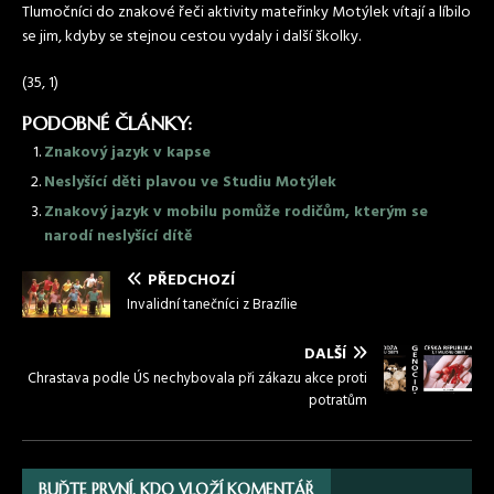
Tlumočníci do znakové řeči aktivity mateřinky Motýlek vítají a líbilo
se jim, kdyby se stejnou cestou vydaly i další školky.
(35, 1)
PODOBNÉ ČLÁNKY:
Znakový jazyk v kapse
Neslyšící děti plavou ve Studiu Motýlek
Znakový jazyk v mobilu pomůže rodičům, kterým se
narodí neslyšící dítě
PŘEDCHOZÍ
Invalidní tanečníci z Brazílie
DALŠÍ
Chrastava podle ÚS nechybovala při zákazu akce proti
potratům
BUĎTE PRVNÍ, KDO VLOŽÍ KOMENTÁŘ