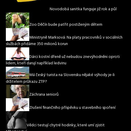
Novodobá sanitka funguje již rok a půl
Zoo Děčín bude patřit postiženým dětem
Ministryně Marksová: Na platy pracovníků v sociálních
službách přidáme 350 milionů korun
Dárci kostní dřeně už nebudou znevýhodněni oproti
lidem, kteří darují například ledvinu
Má český turista na Slovensku nějaké výhody je-li
držitelem průkazu ZTP?
Záchrana seniorů
Zrušení finančního příspěvku u stavebního spoření
Vědci testují chytré hodinky, které umí zjistit