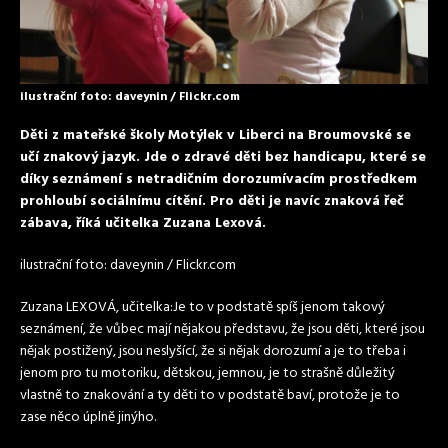
ilustrační foto: daveynin / Flickr.com
Děti z mateřské školy Motýlek v Liberci na Broumovské se
učí znakový jazyk. Jde o zdravé děti bez handicapu, které se
díky seznámení s netradičním dorozumívacím prostředkem
prohloubí sociálnímu cítění. Pro děti je navíc znaková řeč
zábava, říká učitelka Zuzana Lexová.
ilustrační foto: daveynin / Flickr.com
Zuzana LEXOVÁ, učitelka:Je to v podstatě spíš jenom takový
seznámení, že vůbec mají nějakou představu, že jsou děti, které jsou
nějak postižený, jsou neslyšící, že si nějak dorozumí a je to třeba i
jenom pro tu motoriku, dětskou, jemnou, je to strašně důležitý
vlastně to znakování a ty děti to v podstatě baví, protože je to
zase něco úplně jinýho.