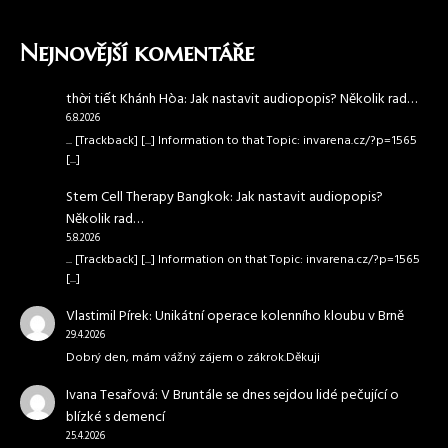
Nejnovější komentáře
thời tiết Khánh Hòa
:
Jak nastavit audiopopis? Několik rad…
6.8.2026
... [Trackback] [...] Information to that Topic: invarena.cz/?p=1565
[...]
Stem Cell Therapy Bangkok
:
Jak nastavit audiopopis?
Několik rad…
5.8.2026
... [Trackback] [...] Information on that Topic: invarena.cz/?p=1565
[...]
Vlastimil Pírek
:
Unikátní operace kolenního kloubu v Brně
29.4.2026
Dobrý den, mám vážný zájem o zákrok.Děkuji
Ivana Tesařová
:
V Bruntále se dnes sejdou lidé pečující o
blízké s demencí
25.4.2026