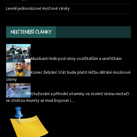
Levně jednorázové močové cévky
NEJČTENĚJŠÍ ČLÁNKY
Muzikanti hráli pod okny vozíčkářům a sestřičkám
Konec žebrání. Stát bude platit léčbu dětské mozkové
obrny
Otužování a přírodní vitamíny ve století stresu nestačí:
se ztrátou imunity se musí bojovat i…