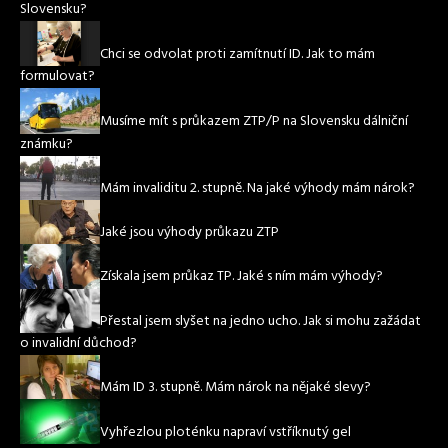
Slovensku?
Chci se odvolat proti zamítnutí ID. Jak to mám
formulovat?
Musíme mít s průkazem ZTP/P na Slovensku dálniční
známku?
Mám invaliditu 2. stupně. Na jaké výhody mám nárok?
Jaké jsou výhody průkazu ZTP
Získala jsem průkaz TP. Jaké s ním mám výhody?
Přestal jsem slyšet na jedno ucho. Jak si mohu zažádat
o invalidní důchod?
Mám ID 3. stupně. Mám nárok na nějaké slevy?
Vyhřezlou ploténku napraví vstříknutý gel