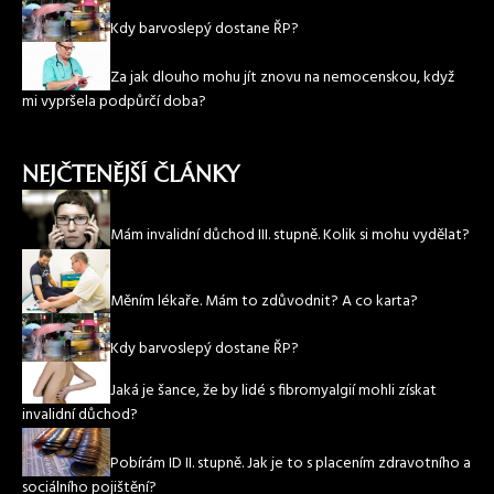
Kdy barvoslepý dostane ŘP?
Za jak dlouho mohu jít znovu na nemocenskou, když
mi vypršela podpůrčí doba?
NEJČTENĚJŠÍ ČLÁNKY
Mám invalidní důchod III. stupně. Kolik si mohu vydělat?
Měním lékaře. Mám to zdůvodnit? A co karta?
Kdy barvoslepý dostane ŘP?
Jaká je šance, že by lidé s fibromyalgií mohli získat
invalidní důchod?
Pobírám ID II. stupně. Jak je to s placením zdravotního a
sociálního pojištění?