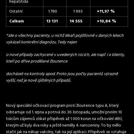
hepatitida
Ostatní
1 780
1 993
+11,97 %
Celkem
13 131
14 555
+10,84 %
*Jde o všechny pacienty, u nichž lékaři pojišťovně v daných letech
vykázali konkrétní diagnózu. Tedy nejen
o nové případy zachycené v uvedených rocích, ale např. i o klienty,
kteří po dříve prodělané žloutence
docházeli na kontroly apod. Proto jsou počty pacientů výrazně
vyšší, než je nově zjištěných případů.
Nový speciální očkovací program proti žloutence typu A, který
odstartuje od 1. srpna a potrvá do 30. listopadu, umožní prvním 10
tisícům zájemců získat příspěvek až 1 000 korun na očkování dětí,
kterým už byly dva roky a ještě neměly 4. narozeniny. To by mělo
stačit jak na nákup vakcíny, tak na její aplikaci. Příspěvek se vztahuje