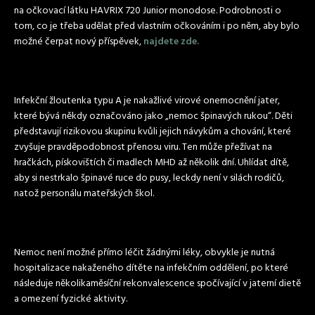
na očkovací látku HAVRIX 720 Junior monodose. Podrobnosti o
tom, co je třeba udělat před vlastním očkováním i po něm, aby bylo
možné čerpat nový příspěvek,
najdete zde.
Infekční žloutenka typu A je nakažlivé virové onemocnění jater,
které bývá někdy označováno jako „nemoc špinavých rukou“. Děti
představují rizikovou skupinu kvůli jejich návykům a chování, které
zvyšuje pravděpodobnost přenosu viru. Ten může přežívat na
hračkách, pískovištích či madlech MHD až několik dní. Uhlídat dítě,
aby si nestrkalo špinavé ruce do pusy, leckdy není v silách rodičů,
natož personálu mateřských škol.
Nemoc není možné přímo léčit žádnými léky, obvykle je nutná
hospitalizace nakaženého dítěte na infekčním oddělení, po které
následuje několikaměsíční rekonvalescence spočívající v jaterní dietě
a omezení fyzické aktivity.