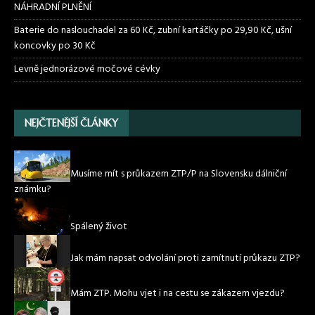
NÁHRADNÍ PLNĚNÍ
Baterie do naslouchadel za 60 Kč, zubní kartáčky po 29,90 Kč, ušní
koncovky po 30 Kč
Levně jednorázové močové cévky
NEJČTENĚJŠÍ ČLÁNKY
Musíme mít s průkazem ZTP/P na Slovensku dálniční
známku?
Spálený život
Jak mám napsat odvolání proti zamítnutí průkazu ZTP?
Mám ZTP. Mohu vjet i na cestu se zákazem vjezdu?