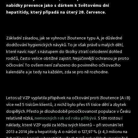
nabídky prevence jako s dárkem k Světovému dni
hepatitidy, který připadá na úterý 28. července.
Základní zásadou, jak se vyhnout žloutence typu A, je důsledné
dodržování hygienických návyků. To je však právě u malých dětí,
které navíc např. s nástupem do školky ztratí celodenní dohled
rodičů, často velice obtížné zajistit. Nejúčinnější ochranou je proto
očkování. To ovšem není zařazeno do povinného očkovacího
kalendáře a je tedy na každém, zda se pro ně rozhodne.
Letos už VZP vyplatila příspěvek na očkování proti žloutence (A i B)
více než 5 tisícům klientů, z nichž bylo přes tři tisíce dětí a zbytek
dospělých. Přesto je dlouhodobě proočkovanost populace v Česku
relativně nízká,
nemocných rok od roku přibývá.
S tím rostou i
náklady, které VZP vydá za léčbu svých klientů – při srovnání let
2013 a 2014 jde u hepatitidy A o nárůst o 127,97 % (z 4,3 milionu na