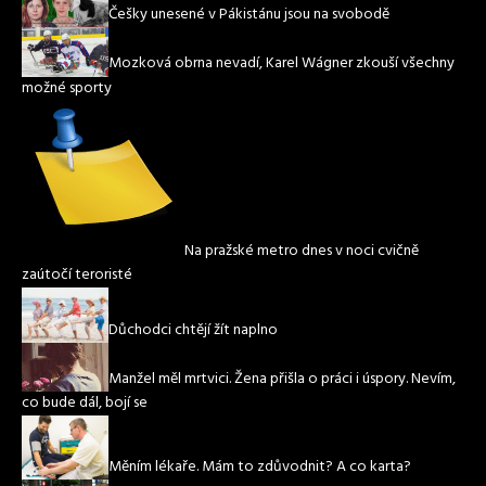
Češky unesené v Pákistánu jsou na svobodě
Mozková obrna nevadí, Karel Wágner zkouší všechny
možné sporty
Na pražské metro dnes v noci cvičně
zaútočí teroristé
Důchodci chtějí žít naplno
Manžel měl mrtvici. Žena přišla o práci i úspory. Nevím,
co bude dál, bojí se
Měním lékaře. Mám to zdůvodnit? A co karta?