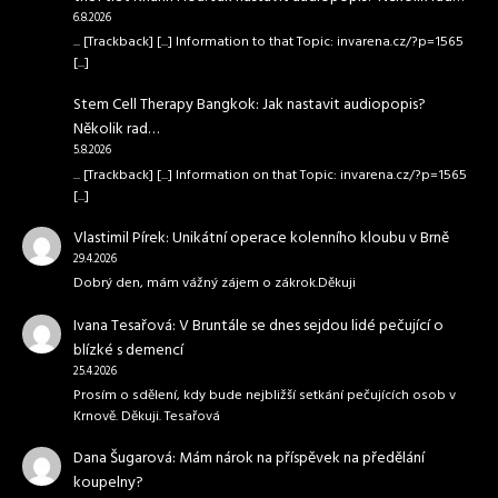
6.8.2026
... [Trackback] [...] Information to that Topic: invarena.cz/?p=1565
[...]
Stem Cell Therapy Bangkok
:
Jak nastavit audiopopis?
Několik rad…
5.8.2026
... [Trackback] [...] Information on that Topic: invarena.cz/?p=1565
[...]
Vlastimil Pírek
:
Unikátní operace kolenního kloubu v Brně
29.4.2026
Dobrý den, mám vážný zájem o zákrok.Děkuji
Ivana Tesařová
:
V Bruntále se dnes sejdou lidé pečující o
blízké s demencí
25.4.2026
Prosím o sdělení, kdy bude nejbližší setkání pečujících osob v
Krnově. Děkuji. Tesařová
Dana Šugarová
:
Mám nárok na příspěvek na předělání
koupelny?