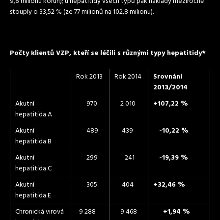
9,8 milionu korun); u hepatitidy všech typů pak náklady meziročně
stouply o 33,52 % (ze 77 milionů na 102,8 milionu).
Počty klientů VZP, kteří se léčili s různými typy hepatitidy*
Rok 2013
Rok 2014
Srovnání
2013/2014
Akutní
970
2 010
+107,22 %
hepatitida A
Akutní
489
439
-10,22 %
hepatitida B
Akutní
299
241
-19,39 %
hepatitida C
Akutní
305
404
+32,46 %
hepatitida E
Chronická virová
9 288
9 468
+1,94 %