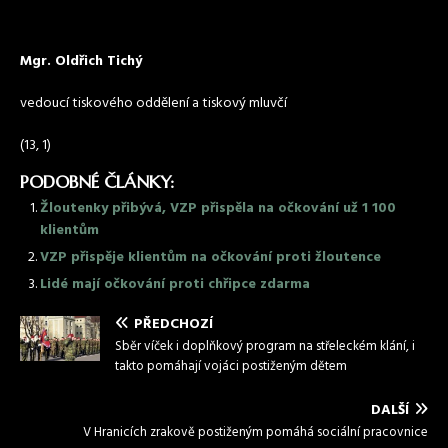
Mgr. Oldřich Tichý
vedoucí tiskového oddělení a tiskový mluvčí
(13, 1)
PODOBNÉ ČLÁNKY:
Žloutenky přibývá, VZP přispěla na očkování už 1 100
klientům
VZP přispěje klientům na očkování proti žloutence
Lidé mají očkování proti chřipce zdarma
PŘEDCHOZÍ
Sběr víček i doplňkový program na střeleckém klání, i
takto pomáhají vojáci postiženým dětem
DALŠÍ
V Hranicích zrakově postiženým pomáhá sociální pracovnice