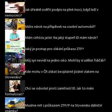
Jak úředně ověřit podpis na plné moci, když leží v
nemocnici?
Máte nárok na příspěvek na osobní automobil?
Mám cirhózu jater. Na jaký stupeň ID mám nárok?
Jaký je postup pro získání průkazu ZTP?
Můj syn nevidí na jedno oko. Mohl by si udělat řidičák?
Kde mohu v ČR získat bezplatné jízdné vlakem na
Slovensku?
Chci se odvolat proti zamítnutí ID. Jak to mám
formulovat?
Musíme mít s průkazem ZTP/P na Slovensku dálniční
známku?