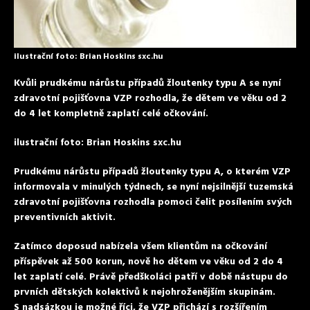
ilustrační foto: Brian Hoskins sxc.hu
Kvůli prudkému nárůstu případů žloutenky typu A se nyní
zdravotní pojišťovna VZP rozhodla, že dětem ve věku od 2
do 4 let kompletně zaplatí celé očkování.
ilustrační foto: Brian Hoskins sxc.hu
Prudkému nárůstu případů žloutenky typu A, o kterém VZP
informovala v minulých týdnech, se nyní nejsilnější tuzemská
zdravotní pojišťovna rozhodla pomoci čelit posílením svých
preventivních aktivit.
Zatímco doposud nabízela všem klientům na očkování
příspěvek až 500 korun, nově ho dětem ve věku od 2 do 4
let zaplatí celé. Právě předškoláci patří v době nástupu do
prvních dětských kolektivů k nejohroženějším skupinám.
S nadsázkou je možné říci, že VZP přichází s rozšířením