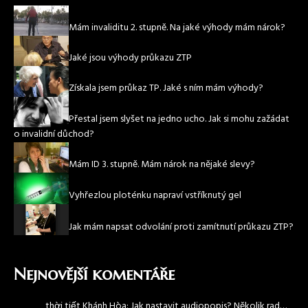
Mám invaliditu 2. stupně. Na jaké výhody mám nárok?
Jaké jsou výhody průkazu ZTP
Získala jsem průkaz TP. Jaké s ním mám výhody?
Přestal jsem slyšet na jedno ucho. Jak si mohu zažádat
o invalidní důchod?
Mám ID 3. stupně. Mám nárok na nějaké slevy?
Vyhřezlou ploténku napraví vstříknutý gel
Jak mám napsat odvolání proti zamítnutí průkazu ZTP?
Nejnovější komentáře
thời tiết Khánh Hòa
:
Jak nastavit audiopopis? Několik rad…