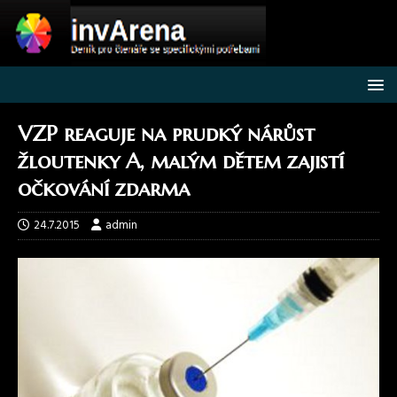
VZP reaguje na prudký nárůst
žloutenky A, malým dětem zajistí
očkování zdarma
24.7.2015
admin