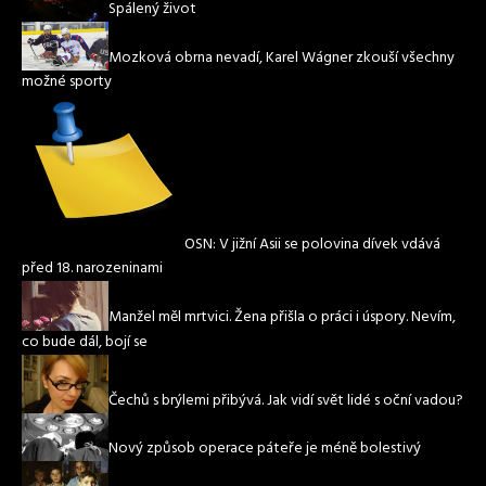
Spálený život
Mozková obrna nevadí, Karel Wágner zkouší všechny
možné sporty
OSN: V jižní Asii se polovina dívek vdává
před 18. narozeninami
Manžel měl mrtvici. Žena přišla o práci i úspory. Nevím,
co bude dál, bojí se
Čechů s brýlemi přibývá. Jak vidí svět lidé s oční vadou?
Nový způsob operace páteře je méně bolestivý