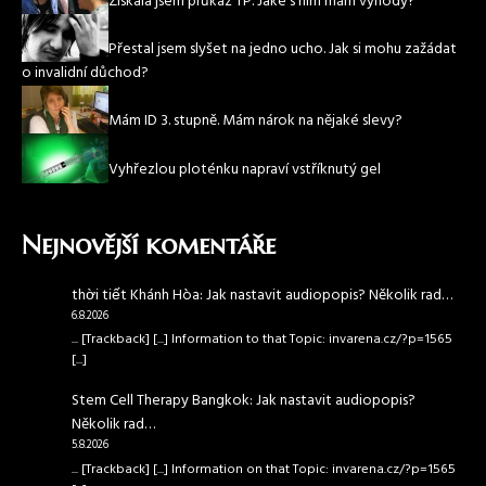
Získala jsem průkaz TP. Jaké s ním mám výhody?
Přestal jsem slyšet na jedno ucho. Jak si mohu zažádat
o invalidní důchod?
Mám ID 3. stupně. Mám nárok na nějaké slevy?
Vyhřezlou ploténku napraví vstříknutý gel
Nejnovější komentáře
thời tiết Khánh Hòa
:
Jak nastavit audiopopis? Několik rad…
6.8.2026
... [Trackback] [...] Information to that Topic: invarena.cz/?p=1565
[...]
Stem Cell Therapy Bangkok
:
Jak nastavit audiopopis?
Několik rad…
5.8.2026
... [Trackback] [...] Information on that Topic: invarena.cz/?p=1565