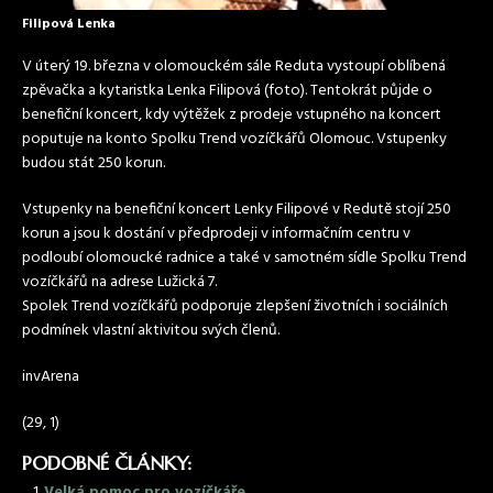
Filipová Lenka
V úterý 19. března v olomouckém sále Reduta vystoupí oblíbená
zpěvačka a kytaristka Lenka Filipová (foto). Tentokrát půjde o
benefiční koncert, kdy výtěžek z prodeje vstupného na koncert
poputuje na konto Spolku Trend vozíčkářů Olomouc. Vstupenky
budou stát 250 korun.
Vstupenky na benefiční koncert Lenky Filipové v Redutě stojí 250
korun a jsou k dostání v předprodeji v informačním centru v
podloubí olomoucké radnice a také v samotném sídle Spolku Trend
vozíčkářů na adrese Lužická 7.
Spolek Trend vozíčkářů podporuje zlepšení životních i sociálních
podmínek vlastní aktivitou svých členů.
invArena
(29, 1)
PODOBNÉ ČLÁNKY:
Velká pomoc pro vozíčkáře