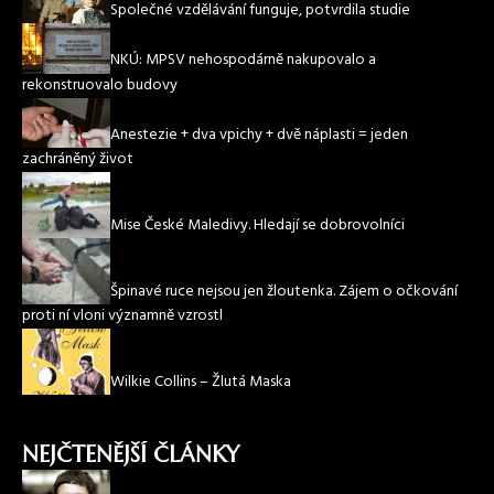
Společné vzdělávání funguje, potvrdila studie
NKÚ: MPSV nehospodárně nakupovalo a
rekonstruovalo budovy
Anestezie + dva vpichy + dvě náplasti = jeden
zachráněný život
Mise České Maledivy. Hledají se dobrovolníci
Špinavé ruce nejsou jen žloutenka. Zájem o očkování
proti ní vloni významně vzrostl
Wilkie Collins – Žlutá Maska
NEJČTENĚJŠÍ ČLÁNKY