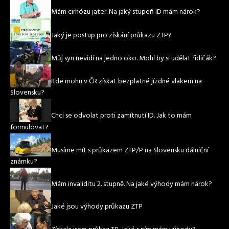
Mám cirhózu jater. Na jaký stupeň ID mám nárok?
Jaký je postup pro získání průkazu ZTP?
Můj syn nevidí na jedno oko. Mohl by si udělat řidičák?
Kde mohu v ČR získat bezplatné jízdné vlakem na
Slovensku?
Chci se odvolat proti zamítnutí ID. Jak to mám
formulovat?
Musíme mít s průkazem ZTP/P na Slovensku dálniční
známku?
Mám invaliditu 2. stupně. Na jaké výhody mám nárok?
Jaké jsou výhody průkazu ZTP