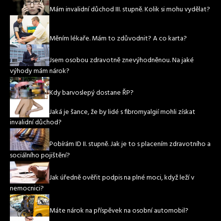
Mám invalidní důchod III. stupně. Kolik si mohu vydělat?
Měním lékaře. Mám to zdůvodnit? A co karta?
Jsem osobou zdravotně znevýhodněnou. Na jaké
výhody mám nárok?
Kdy barvoslepý dostane ŘP?
Jaká je šance, že by lidé s fibromyalgií mohli získat
invalidní důchod?
Pobírám ID II. stupně. Jak je to s placením zdravotního a
sociálního pojištění?
Jak úředně ověřit podpis na plné moci, když leží v
nemocnici?
Máte nárok na příspěvek na osobní automobil?