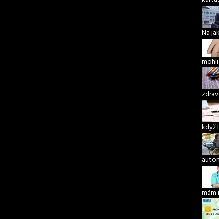
karta
Na ja
mohli
zdrav
když 
autom
mám 