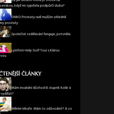
Za jak dlouho mohu jít znovu na
enskou, když mi vypršela podpůrčí doba?
ONKO Prostaty radí mužům ohledně
iny prostaty
Společné vzdělávání funguje, potvrdila
e
Lymfom Help Golf Tour s Klárou
ovou
ČTENĚJŠÍ ČLÁNKY
Mám invalidní důchod III. stupně. Kolik si
vydělat?
Měním lékaře. Mám to zdůvodnit? A co