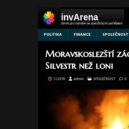
POLITIKA
FINANCE
SPOLEČNOST
Moravskoslezští zác
Silvestr než loni
1.1.2016
admin
SPOLEČNOST
0