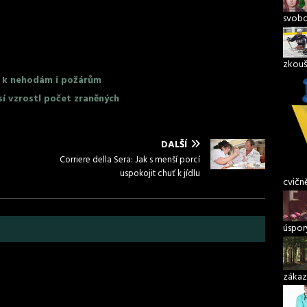
svob
zkouš
li k nehodám i požárům
í vzrostl počet zraněných
DALŠÍ
Corriere della Sera: Jak s menší porcí
uspokojit chuť k jídlu
cvičn
úspory
zákaz