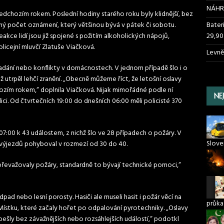
NÁHR
předchozím rokem. Poslední hodiny starého roku byly klidnější, bez
ěrný počet oznámení, který většinou bývá v pátek či sobotu.
Bater
ce lidí jsou již spojené s požitím alkoholických nápojů,
29,90
olicejní mluvčí Zlatuše Viačková.
Levně
napadání nebo konflikty v domácnostech. V jednom případě šlo i o
utrpěl lehčí zranění. „Obecně můžeme říct, že letošní oslavy
ozím rokem,“ doplnila Viačková. Nijak mimořádné podle ní
NE
ici. Od čtvrtečních 19:00 do dnešních 06:00 měli policisté 370
 07:00 k 43 událostem, z nichž šlo ve 28 případech o požáry. V
Slove
h výjezdů pohyboval v rozmezí od 30 do 40.
převažovaly požáry, standardně to bývají technické pomoci,“
ad nebo lesní porosty. Hasiči ale museli hasit i požár věcí na
průka
tku, které začaly hořet po odpalování pyrotechniky. „Oslavy
bešly bez závažnějších nebo rozsáhlejších událostí,“ podotkl