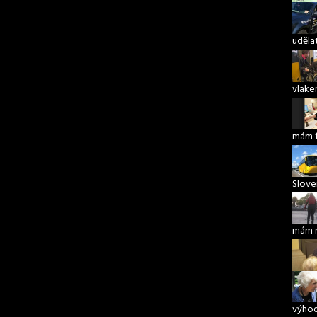
udělat
vlake
mám 
Slove
mám 
výho