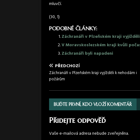
mluvčí.
(30, 1)
PODOBNÉ ČLÁNKY:
Záchranáři v Plzeňském kraji vyjíždě
V Moravskoslezském kraji kvůli počas
Záchranáři byli napadeni
PŘEDCHOZÍ
Záchranáři v Plzeňském kraji vyjížděli k nehodám i
požárům
BUĎTE PRVNÍ, KDO VLOŽÍ KOMENTÁŘ
Přidejte odpověď
Vaše e-mailová adresa nebude zveřejněna.