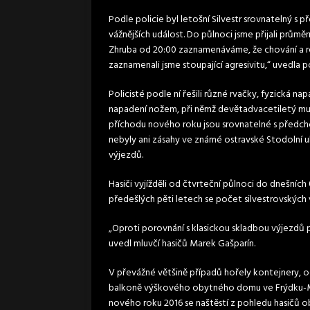
Podle policie byl letošní Silvestr srovnatelný s 
vážnějších událost. Do půlnoci jsme přijali prům
Zhruba od 20:00 zaznamenáváme, že chování a reak
zaznamenali jsme stoupající agresivitu,“ uvedla p
Policisté podle ní řešili různé rvačky, fyzická 
napadení nožem, při němž devětadvacetiletý muž 
příchodu nového roku jsou srovnatelné s předch
nebyly ani zásahy ve známé ostravské Stodolní ul
výjezdů.
Hasiči vyjížděli od čtvrteční půlnoci do dnešních
předešlých pěti letech se počet silvestrovskýc
„Oproti porovnání s klasickou skladbou výjezdů 
uvedl mluvčí hasičů Marek Gašparín.
V převážné většině případů hořely kontejnery, odp
balkoně výškového obytného domu ve Frýdku-Mís
nového roku 2016 se naštěstí z pohledu hasičů o