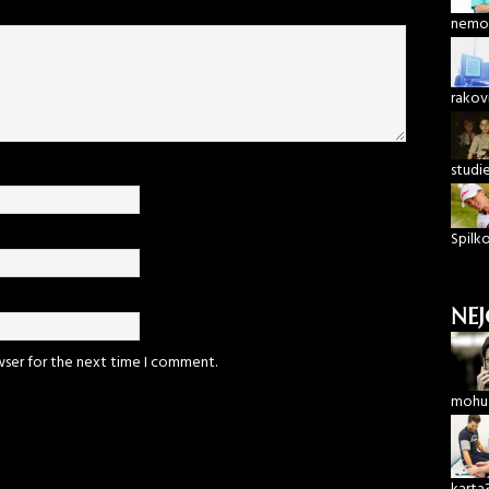
nemoc
rakov
studi
Spilk
NEJ
wser for the next time I comment.
mohu 