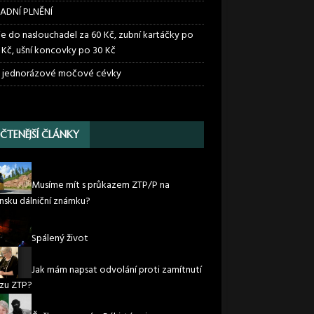
ADNÍ PLNĚNÍ
ie do naslouchadel za 60 Kč, zubní kartáčky po
 Kč, ušní koncovky po 30 Kč
 jednorázové močové cévky
JČTENĚJŠÍ ČLÁNKY
Musíme mít s průkazem ZTP/P na
nsku dálniční známku?
Spálený život
Jak mám napsat odvolání proti zamítnutí
zu ZTP?