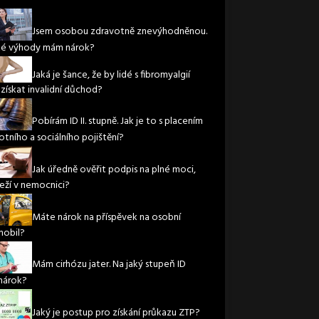
?
Jsem osobou zdravotně znevýhodněnou.
ké výhody mám nárok?
Jaká je šance, že by lidé s fibromyalgií
 získat invalidní důchod?
Pobírám ID II. stupně. Jak je to s placením
otního a sociálního pojištění?
Jak úředně ověřit podpis na plné moci,
leží v nemocnici?
Máte nárok na příspěvek na osobní
obil?
Mám cirhózu jater. Na jaký stupeň ID
nárok?
Jaký je postup pro získání průkazu ZTP?