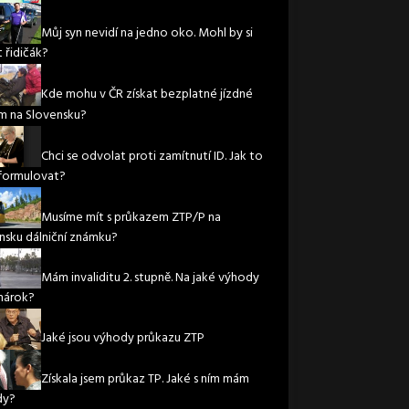
Můj syn nevidí na jedno oko. Mohl by si
 řidičák?
Kde mohu v ČR získat bezplatné jízdné
m na Slovensku?
Chci se odvolat proti zamítnutí ID. Jak to
formulovat?
Musíme mít s průkazem ZTP/P na
nsku dálniční známku?
Mám invaliditu 2. stupně. Na jaké výhody
nárok?
Jaké jsou výhody průkazu ZTP
Získala jsem průkaz TP. Jaké s ním mám
dy?