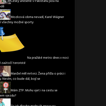
Češky unesené v Pákistánu jsou na
odě
Mozková obrna nevadí, Karel Wágner
í všechny možné sporty
Na pražské metro dnes v noci
ě zaútočí teroristé
Manžel měl mrtvici. Žena přišla o práci i
. Nevím, co bude dál, bojí se
Mám ZTP. Mohu vjet i na cestu se
em vjezdu?