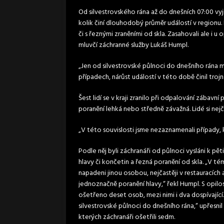
Od silvestrovského rána až do dnešních 07:00 vyjí
kolik činí dlouhodobý průměr událostí v region
či s řeznými zraněními od skla. Zasahovali ale i 
mluvčí záchranné služby Lukáš Humpl.
„Jen od silvestrovské půlnoci do dnešního rána 
případech, nárůst událostí v této době činil tr
Šest lidí se v kraji zranilo při odpalování zábavn
poranění lehká nebo středně závažná. Lidé si nejča
„V této souvislosti jsme nezaznamenali případy, 
Podle něj byli záchranáři od půlnoci vysláni k p
hlavy či končetin a řezná poranění od skla. „V t
napadeni jinou osobou, nejčastěji v restauracích 
jednoznačně poranění hlavy,“ řekl Humpl. S opilo
ošetřeno deset osob, mezi nimi i dva dospívající.
silvestrovské půlnoci do dnešního rána,“ upřesni
kterých záchranáři ošetřili sedm.