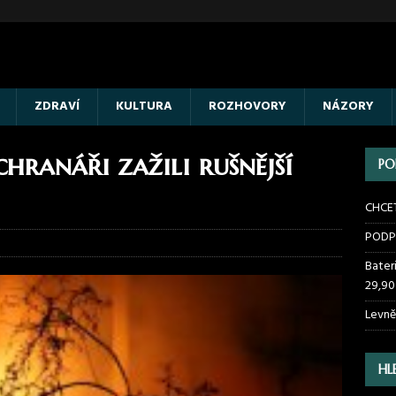
ZDRAVÍ
KULTURA
ROZHOVORY
NÁZORY
hranáři zažili rušnější
PO
CHCE
PODP
Bater
29,90
Levně
HL