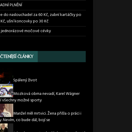
ADNÍ PLNĚNÍ
ie do naslouchadel za 60 Kč, zubní kartáčky po
 Kč, ušní koncovky po 30 Kč
 jednorázové močové cévky
JČTENĚJŠÍ ČLÁNKY
Spálený život
Mozková obrna nevadí, Karel Wágner
í všechny možné sporty
Manžel měl mrtvici. Žena přišla o práci i
. Nevím, co bude dál, bojí se