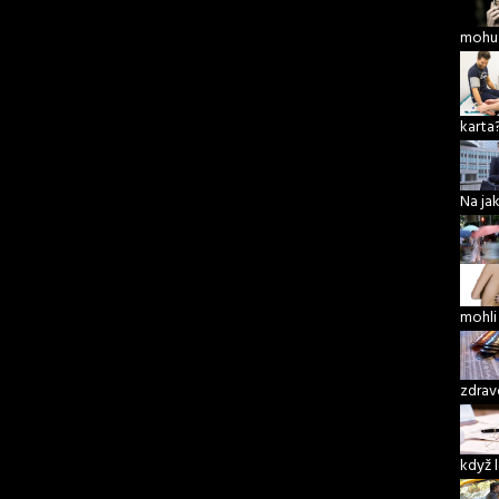
mohu 
karta
Na ja
mohli
zdrav
když 