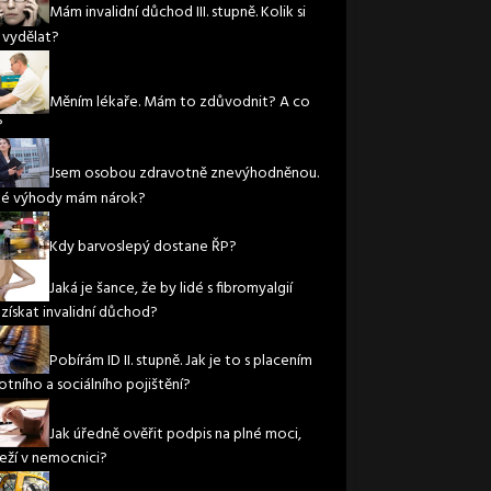
Mám invalidní důchod III. stupně. Kolik si
vydělat?
Měním lékaře. Mám to zdůvodnit? A co
?
Jsem osobou zdravotně znevýhodněnou.
ké výhody mám nárok?
Kdy barvoslepý dostane ŘP?
Jaká je šance, že by lidé s fibromyalgií
 získat invalidní důchod?
Pobírám ID II. stupně. Jak je to s placením
otního a sociálního pojištění?
Jak úředně ověřit podpis na plné moci,
leží v nemocnici?