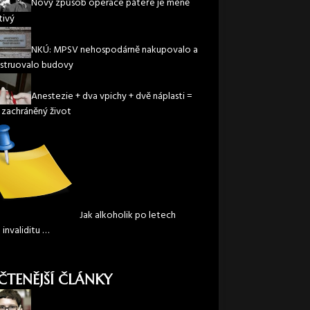
Nový způsob operace páteře je méně
tivý
NKÚ: MPSV nehospodárně nakupovalo a
struovalo budovy
Anestezie + dva vpichy + dvě náplasti =
 zachráněný život
Jak alkoholik po letech
l invaliditu …
ČTENĚJŠÍ ČLÁNKY