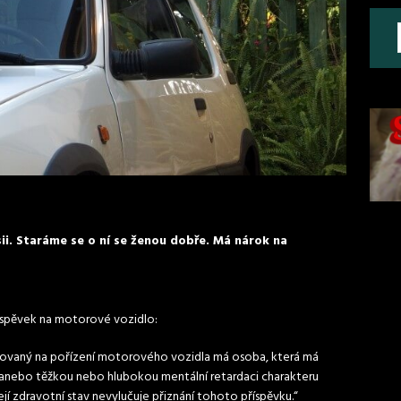
i. Staráme se o ní se ženou dobře. Má nárok na
íspěvek na motorové vozidlo:
tovaný na pořízení motorového vozidla má osoba, která má
anebo těžkou nebo hlubokou mentální retardaci charakteru
í zdravotní stav nevylučuje přiznání tohoto příspěvku.“