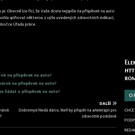
je. Obecně lze říci, že Vaše dcera nejspíše na příspěvek na auto
mohla splňovat některou z výše uvedených zdravotních indikací,
pobočce Úřadu práce.
Ele
htt
ok na příspěvek na auto?
rom
nárok na příspěvek na auto?
me žádat o příspěvek na auto?
O 
DALŠÍ
CHCE
nárok
Dobromysl hledá dárce, kteří by přispěli na arteterapii pro
?
zdravotně postižené
PODP
REDAK