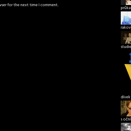
wser for the next time I comment.
průka
rakov
studi
dívek
s očn