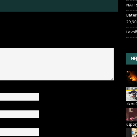
NÁHR
Bater
29,90
Levně
NE
zkouš
úspory