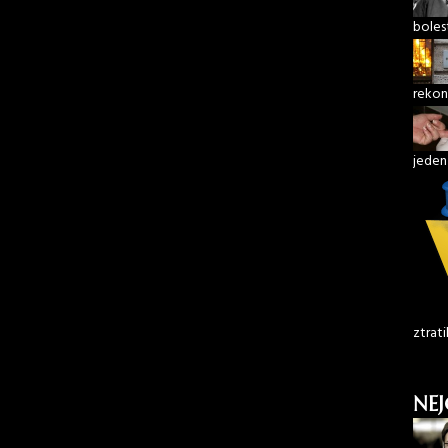
boles
rekon
jeden
ztrati
NEJ