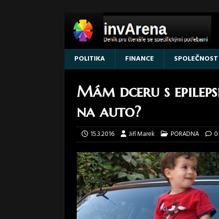
POLITIKA
FINANCE
SPOLEČNOST
Mám dceru s epileps
na auto?
15.3.2016
Jiří Marek
PORADNA
0