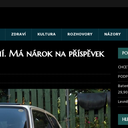
ZDRAVÍ
KULTURA
ROZHOVORY
NÁZORY
ií. Má nárok na příspěvek
PO
CHCE
PODP
Bater
29,90
Levně
HL