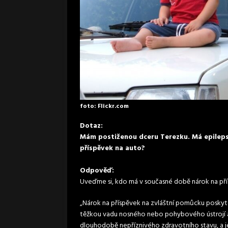
foto: Flickr.com
Dotaz:
Mám postiženou dceru Terezku. Má epilepsi
příspěvek na auto?
Odpověď:
Uveďme si, kdo má v současné době nárok na př
„Nárok na příspěvek na zvláštní pomůcku posky
těžkou vadu nosného nebo pohybového ústrojí 
dlouhodobě nepříznivého zdravotního stavu, a jej