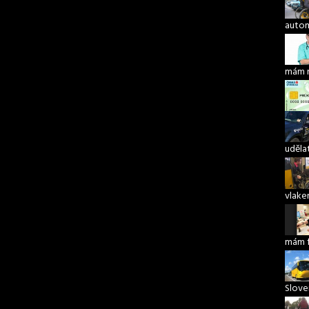
autom
mám 
udělat
vlake
mám 
Slove