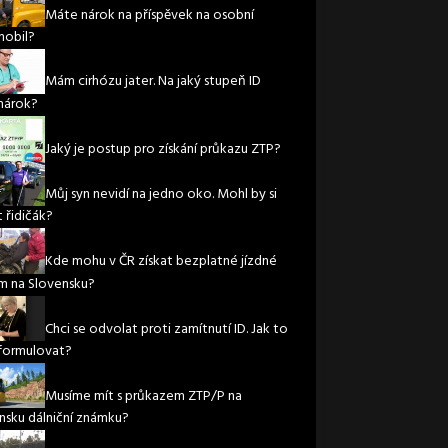
Máte nárok na příspěvek na osobní
obil?
Mám cirhózu jater. Na jaký stupeň ID
nárok?
Jaký je postup pro získání průkazu ZTP?
Můj syn nevidí na jedno oko. Mohl by si
 řidičák?
Kde mohu v ČR získat bezplatné jízdné
m na Slovensku?
Chci se odvolat proti zamítnutí ID. Jak to
formulovat?
Musíme mít s průkazem ZTP/P na
nsku dálniční známku?