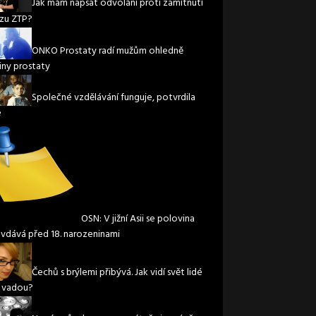
Jak mám napsat odvolání proti zamítnutí
zu ZTP?
ONKO Prostaty radí mužům ohledně
iny prostaty
Společné vzdělávání funguje, potvrdila
e
OSN: V jižní Asii se polovina
 vdává před 18. narozeninami
Čechů s brýlemi přibývá. Jak vidí svět lidé
í vadou?