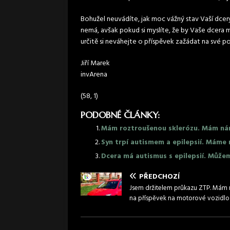
Bohužel neuvádíte, jak moc vážný stav Vaší dcery 
nemá, avšak pokud si myslíte, že by Vaše dcera 
určitě si neváhejte o příspěvek zažádat na své 
Jiří Marek
invArena
(58, 1)
PODOBNÉ ČLÁNKY:
Mám roztroušenou sklerózu. Mám nár
Syn trpí autismem a epilepsií. Máme 
Dcera má autismus s epilepsií. Může
PŘEDCHOZÍ
Jsem držitelem průkazu ZTP. Mám 
na příspěvek na motorové vozidlo