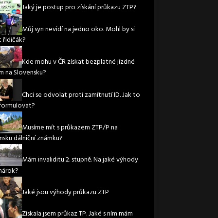
Jaký je postup pro získání průkazu ZTP?
Můj syn nevidí na jedno oko. Mohl by si
 řidičák?
Kde mohu v ČR získat bezplatné jízdné
m na Slovensku?
Chci se odvolat proti zamítnutí ID. Jak to
formulovat?
Musíme mít s průkazem ZTP/P na
nsku dálniční známku?
Mám invaliditu 2. stupně. Na jaké výhody
nárok?
Jaké jsou výhody průkazu ZTP
Získala jsem průkaz TP. Jaké s ním mám