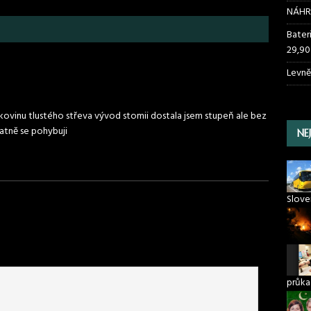
NÁHR
Bater
29,90
Levně
kovinu tlustého střeva vývod stomii dostala jsem stupeň ale bez
patně se pohybuji
NE
Slove
průka