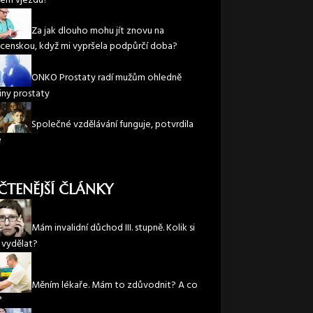
em vjezdu?
Za jak dlouho mohu jít znovu na
enskou, když mi vypršela podpůrčí doba?
ONKO Prostaty radí mužům ohledně
iny prostaty
Společné vzdělávání funguje, potvrdila
e
ČTENĚJŠÍ ČLÁNKY
Mám invalidní důchod III. stupně. Kolik si
vydělat?
Měním lékaře. Mám to zdůvodnit? A co
?