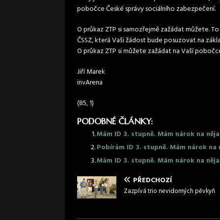
pobočce České správy sociálního zabezpečení.
O průkaz ZTP si samozřejmě zažádat můžete. To 
ČSSZ, která Vaši žádost bude posuzovat na zákla
O průkaz ZTP si můžete zažádat na Vaší pobočc
Jiří Marek
invArena
(85, 1)
PODOBNÉ ČLÁNKY:
Mám ID 3. stupně. Mám nárok na něja
Pobírám ID 3. stupně. Mám nárok na 
Mám ID 3. stupně. Mám nárok na něja
PŘEDCHOZÍ
Zazpívá trio nevidomých pěvkyň