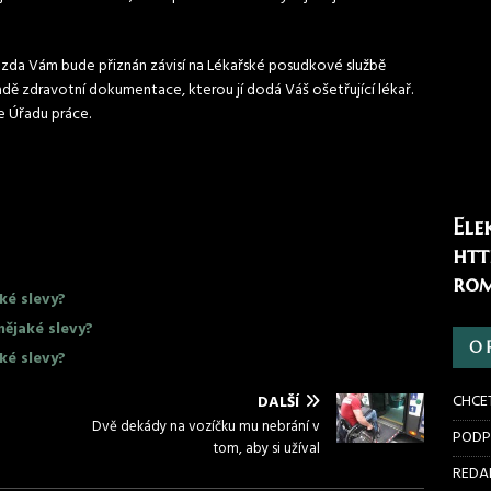
zda Vám bude přiznán závisí na Lékařské posudkové službě
dě zdravotní dokumentace, kterou jí dodá Váš ošetřující lékař.
e Úřadu práce.
Ele
htt
rom
ké slevy?
nějaké slevy?
O 
ké slevy?
CHCE
DALŠÍ
Dvě dekády na vozíčku mu nebrání v
PODP
tom, aby si užíval
REDAK