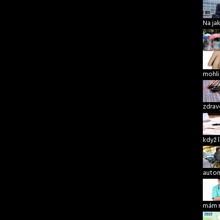
Na ja
mohli
zdrav
když 
autom
mám 