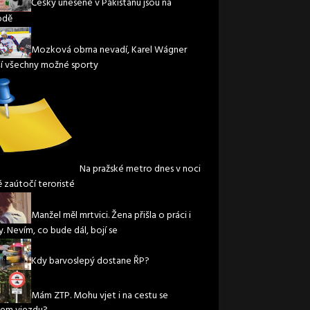
Češky unesené v Pákistánu jsou na
odě
Mozková obrna nevadí, Karel Wágner
í všechny možné sporty
Na pražské metro dnes v noci
ě zaútočí teroristé
Manžel měl mrtvici. Žena přišla o práci i
. Nevím, co bude dál, bojí se
Kdy barvoslepý dostane ŘP?
Mám ZTP. Mohu vjet i na cestu se