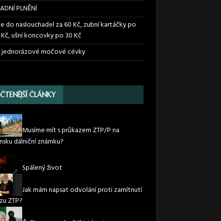
ADNÍ PLNĚNÍ
ie do naslouchadel za 60 Kč, zubní kartáčky po
 Kč, ušní koncovky po 30 Kč
 jednorázové močové cévky
JČTENĚJŠÍ ČLÁNKY
Musíme mít s průkazem ZTP/P na
nsku dálniční známku?
Spálený život
Jak mám napsat odvolání proti zamítnutí
zu ZTP?