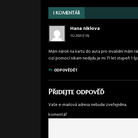
1 KOMENTÁŘ
Hana niklova
13.2.2020 (7.55)
Mám nárok na kartu do auta pro invalidní mám ra
cizí pomocí nikam nedijdu je mi 71 let stupeň 1 š
ODPOVĚDĚT
Přidejte odpověď
Vaše e-mailová adresa nebude zveřejněna.
komentář