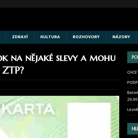
ZDRAVÍ
KULTURA
ROZHOVORY
NÁZORY
 na nějaké slevy a mohu
PO
z ZTP?
CHCE
PODP
Bater
29,90
Levně
HL