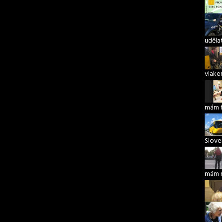
udělat
vlake
mám 
Slove
mám 