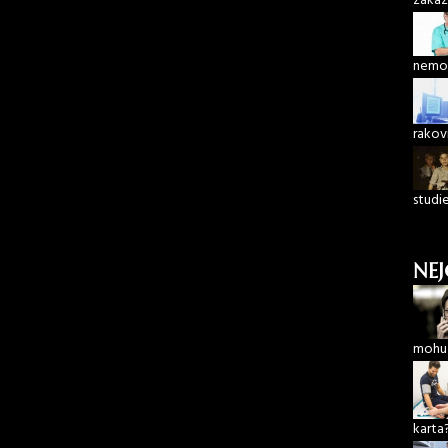
zákaz
nemoc
rakov
studi
NEJ
mohu 
karta