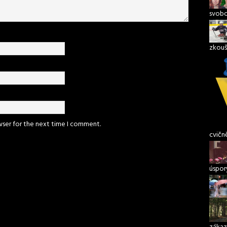
svob
zkouš
wser for the next time I comment.
cvičn
úspory