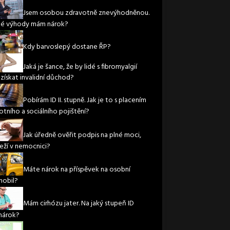
Jsem osobou zdravotně znevýhodněnou.
ké výhody mám nárok?
Kdy barvoslepý dostane ŘP?
Jaká je šance, že by lidé s fibromyalgií
 získat invalidní důchod?
Pobírám ID II. stupně. Jak je to s placením
otního a sociálního pojištění?
Jak úředně ověřit podpis na plné moci,
leží v nemocnici?
Máte nárok na příspěvek na osobní
obil?
Mám cirhózu jater. Na jaký stupeň ID
nárok?