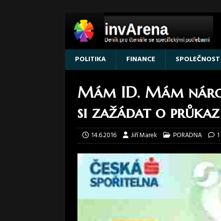
POLITIKA
FINANCE
SPOLEČNOST
Mám ID. Mám nárok
si zažádat o průka
14.6.2016
Jiří Marek
PORADNA
1