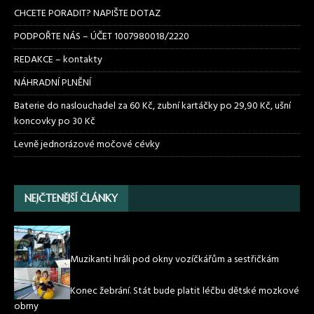
CHCETE PORADIT? NAPIŠTE DOTAZ
PODPOŘTE NÁS – ÚČET 1007980018/2220
REDAKCE – kontakty
NÁHRADNÍ PLNĚNÍ
Baterie do naslouchadel za 60 Kč, zubní kartáčky po 29,90 Kč, ušní
koncovky po 30 Kč
Levně jednorázové močové cévky
NEJČTENĚJŠÍ ČLÁNKY
Muzikanti hráli pod okny vozíčkářům a sestřičkám
Konec žebrání. Stát bude platit léčbu dětské mozkové
obrny