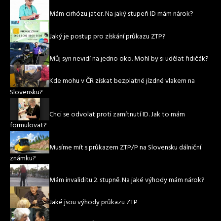
Mám cirhózu jater. Na jaký stupeň ID mám nárok?
Jaký je postup pro získání průkazu ZTP?
Můj syn nevidí na jedno oko. Mohl by si udělat řidičák?
Kde mohu v ČR získat bezplatné jízdné vlakem na
Slovensku?
Chci se odvolat proti zamítnutí ID. Jak to mám
formulovat?
Musíme mít s průkazem ZTP/P na Slovensku dálniční
známku?
Mám invaliditu 2. stupně. Na jaké výhody mám nárok?
Jaké jsou výhody průkazu ZTP