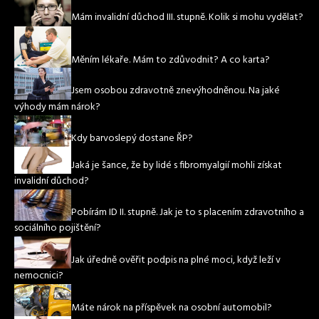
Mám invalidní důchod III. stupně. Kolik si mohu vydělat?
Měním lékaře. Mám to zdůvodnit? A co karta?
Jsem osobou zdravotně znevýhodněnou. Na jaké
výhody mám nárok?
Kdy barvoslepý dostane ŘP?
Jaká je šance, že by lidé s fibromyalgií mohli získat
invalidní důchod?
Pobírám ID II. stupně. Jak je to s placením zdravotního a
sociálního pojištění?
Jak úředně ověřit podpis na plné moci, když leží v
nemocnici?
Máte nárok na příspěvek na osobní automobil?