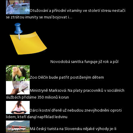
Otužování a přírodní vitamíny ve století stresu nestačí:
se ztrátou imunity se musí bojovat i…
Novodobá sanitka funguje již rok a půl
Zoo Děčín bude patřit postiženým dětem
Ministryně Marksová: Na platy pracovníků v sociálních
službách přidáme 350 milionů korun
Dárci kostní dřeně už nebudou znevýhodněni oproti
lidem, kteří darují například ledvinu
Má český turista na Slovensku nějaké výhody je-li