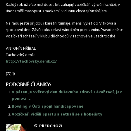
Každý rok už více než deset let zahajují vozíčkáři výroční schůzí, v
únoru měli masopust s maskami, v dubnu chystají vítání jara.
Na řadu ještě přijdou i karetní turnaje, menší výlet do Vítkova a
sportovní den. Závěr roku oslaví vánočním posezením. Pravidelně se
vozíčkáři scházejí v klubu důchodců v Tachově ve Stadtrodské.
ANTONÍN HŘÍBAL
Tachovský deník
http://tachovsky.denik.cz/
(77, 1)
PODOBNÉ ČLÁNKY:
V pátek je Světový den duševního zdraví. Lékař radí, jak
pomoci …
Bowling v Ústí spojil handicapované
Vozíčkáři viděli Spartu a setkali se s hokejisty
PŘEDCHOZÍ