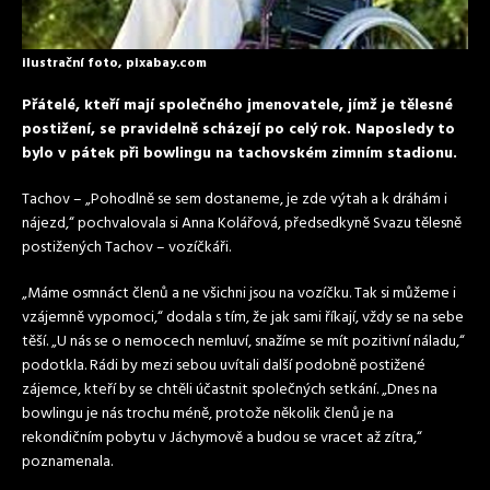
ilustrační foto, pixabay.com
Přátelé, kteří mají společného jmenovatele, jímž je tělesné
postižení, se pravidelně scházejí po celý rok. Naposledy to
bylo v pátek při bowlingu na tachovském zimním stadionu.
Tachov – „Pohodlně se sem dostaneme, je zde výtah a k dráhám i
nájezd,“ pochvalovala si Anna Kolářová, předsedkyně Svazu tělesně
postižených Tachov – vozíčkáři.
„Máme osmnáct členů a ne všichni jsou na vozíčku. Tak si můžeme i
vzájemně vypomoci,“ dodala s tím, že jak sami říkají, vždy se na sebe
těší. „U nás se o nemocech nemluví, snažíme se mít pozitivní náladu,“
podotkla. Rádi by mezi sebou uvítali další podobně postižené
zájemce, kteří by se chtěli účastnit společných setkání. „Dnes na
bowlingu je nás trochu méně, protože několik členů je na
rekondičním pobytu v Jáchymově a budou se vracet až zítra,“
poznamenala.