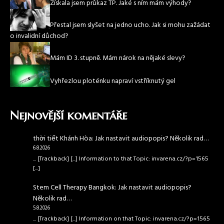
Získala jsem průkaz TP. Jaké s ním mám výhody?
Přestal jsem slyšet na jedno ucho. Jak si mohu zažádat
o invalidní důchod?
Mám ID 3. stupně. Mám nárok na nějaké slevy?
Vyhřezlou ploténku napraví vstříknutý gel
Nejnovější komentáře
thời tiết Khánh Hòa
:
Jak nastavit audiopopis? Několik rad…
6.8.2026
... [Trackback] [...] Information to that Topic: invarena.cz/?p=1565
[...]
Stem Cell Therapy Bangkok
:
Jak nastavit audiopopis?
Několik rad…
5.8.2026
... [Trackback] [...] Information on that Topic: invarena.cz/?p=1565