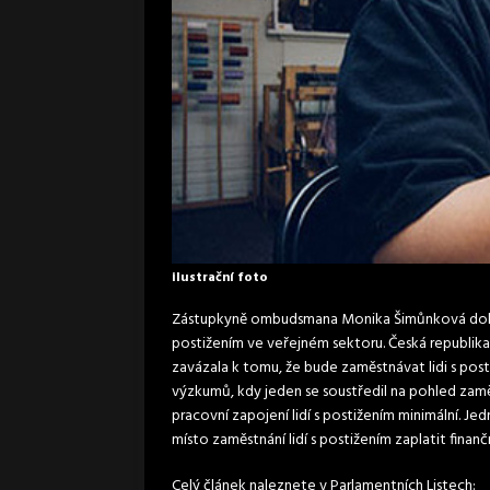
ilustrační foto
Zástupkyně ombudsmana Monika Šimůnková dokonč
postižením ve veřejném sektoru. Česká republika
zavázala k tomu, že bude zaměstnávat lidi s pos
výzkumů, kdy jeden se soustředil na pohled zaměst
pracovní zapojení lidí s postižením minimální. J
místo zaměstnání lidí s postižením zaplatit finanč
Celý článek naleznete v Parlamentních Listech: