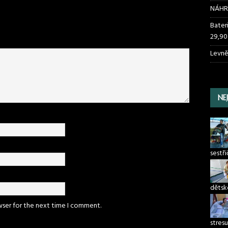
NÁHR
Bater
29,90
Levně
NE
sestř
dětsk
wser for the next time I comment.
stresu