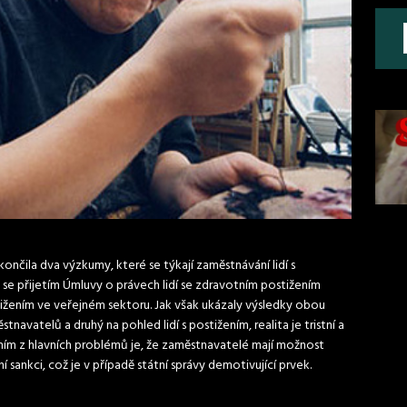
ila dva výzkumy, které se týkají zaměstnávání lidí s
 se přijetím Úmluvy o právech lidí se zdravotním postižením
tižením ve veřejném sektoru. Jak však ukázaly výsledky obou
navatelů a druhý na pohled lidí s postižením, realita je tristní a
edním z hlavních problémů je, že zaměstnavatelé mají možnost
ní sankci, což je v případě státní správy demotivující prvek.