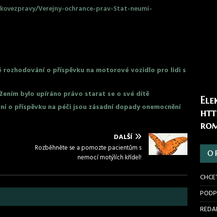
skovezpravy/Verejny-ochrance-prav-Stat-neumi-
é rozhodování o příspěvku na motorové vozidlo pro lidi s
žením bylo upíráno právo starat se o své dítě
Ele
ání o příspěvku na péči jsou zásadní dopady onemocnění
htt
rom
DALŠÍ
Rozběhněte se a pomozte pacientům s
O 
nemocí motýlích křídel!
CHCE
PODP
REDAK