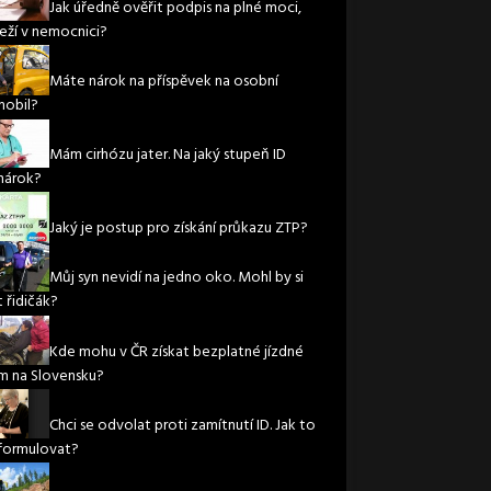
Jak úředně ověřit podpis na plné moci,
leží v nemocnici?
Máte nárok na příspěvek na osobní
obil?
Mám cirhózu jater. Na jaký stupeň ID
nárok?
Jaký je postup pro získání průkazu ZTP?
Můj syn nevidí na jedno oko. Mohl by si
 řidičák?
Kde mohu v ČR získat bezplatné jízdné
m na Slovensku?
Chci se odvolat proti zamítnutí ID. Jak to
formulovat?