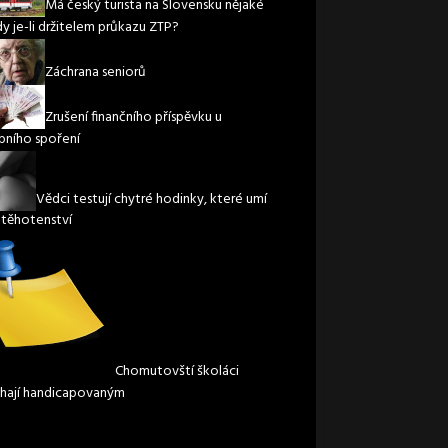
Má český turista na Slovensku nějaké
y je-li držitelem průkazu ZTP?
Záchrana seniorů
Zrušení finančního příspěvku u
bního spoření
Vědci testují chytré hodinky, které umí
t těhotenství
Chomutovští školáci
ají handicapovaným