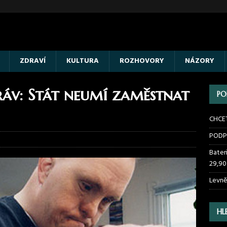
ZDRAVÍ
KULTURA
ROZHOVORY
NÁZORY
ráv: Stát neumí zaměstnat
PO
CHCE
PODP
Bater
29,90
Levně
HL