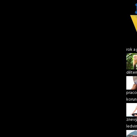
rok a 
děte
praco
korun
znevý
ledvi