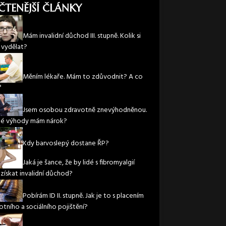
ČTENĚJŠÍ ČLÁNKY
Mám invalidní důchod III. stupně. Kolik si
vydělat?
Měním lékaře. Mám to zdůvodnit? A co
?
Jsem osobou zdravotně znevýhodněnou.
ké výhody mám nárok?
Kdy barvoslepý dostane ŘP?
Jaká je šance, že by lidé s fibromyalgií
 získat invalidní důchod?
Pobírám ID II. stupně. Jak je to s placením
otního a sociálního pojištění?