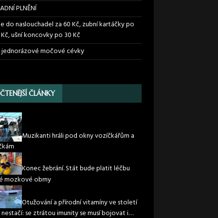
ADNÍ PLNĚNÍ
ie do naslouchadel za 60 Kč, zubní kartáčky po
 Kč, ušní koncovky po 30 Kč
 jednorázové močové cévky
JČTENĚJŠÍ ČLÁNKY
Muzikanti hráli pod okny vozíčkářům a
ičkám
Konec žebrání. Stát bude platit léčbu
é mozkové obrny
Otužování a přírodní vitamíny ve století
 nestačí: se ztrátou imunity se musí bojovat i…