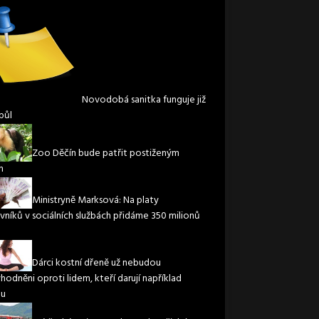
Novodobá sanitka funguje již
půl
Zoo Děčín bude patřit postiženým
m
Ministryně Marksová: Na platy
vníků v sociálních službách přidáme 350 milionů
Dárci kostní dřeně už nebudou
hodněni oproti lidem, kteří darují například
nu