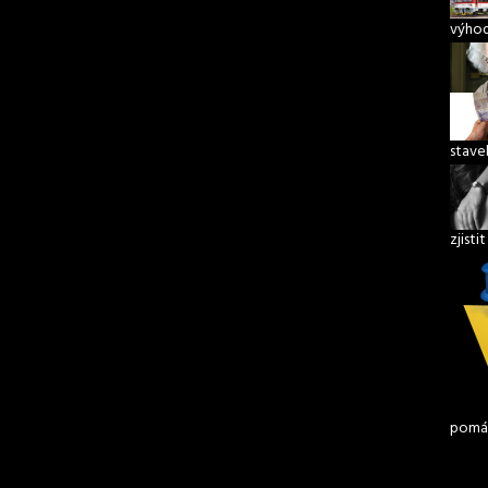
výhod
stave
zjisti
pomáh