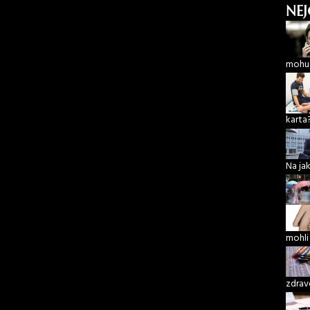
NEJ
mohu 
karta
Na ja
mohli
zdrav