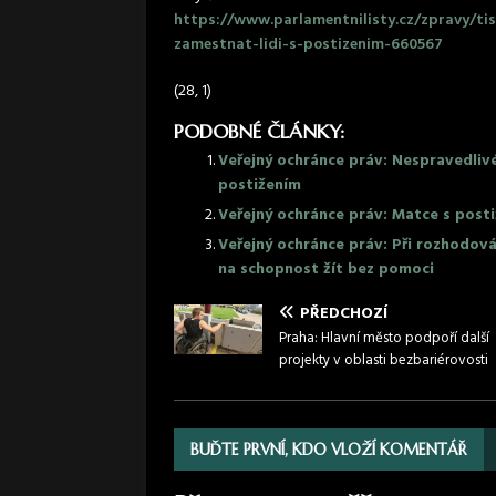
https://www.parlamentnilisty.cz/zpravy/ti
zamestnat-lidi-s-postizenim-660567
(28, 1)
PODOBNÉ ČLÁNKY:
Veřejný ochránce práv: Nespravedliv
postižením
Veřejný ochránce práv: Matce s posti
Veřejný ochránce práv: Při rozhodov
na schopnost žít bez pomoci
PŘEDCHOZÍ
Praha: Hlavní město podpoří další
projekty v oblasti bezbariérovosti
BUĎTE PRVNÍ, KDO VLOŽÍ KOMENTÁŘ