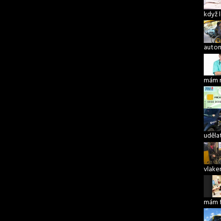
když 
autom
mám 
udělat
vlake
mám 