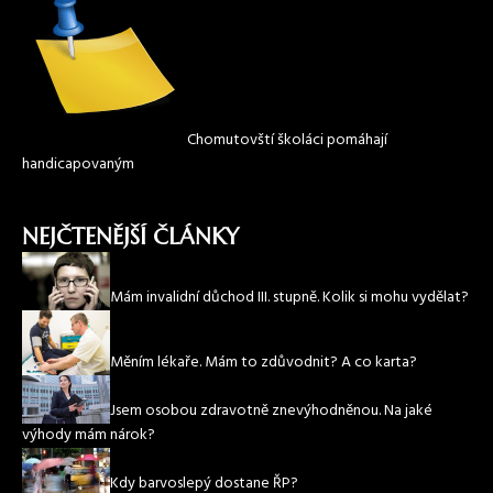
Chomutovští školáci pomáhají
handicapovaným
NEJČTENĚJŠÍ ČLÁNKY
Mám invalidní důchod III. stupně. Kolik si mohu vydělat?
Měním lékaře. Mám to zdůvodnit? A co karta?
Jsem osobou zdravotně znevýhodněnou. Na jaké
výhody mám nárok?
Kdy barvoslepý dostane ŘP?