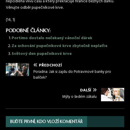
nepodléhá vlivu času a který překračuje hranice běžných dárků.
Věnujte odběr pupečníkové krve.
(14, 1)
PODOBNÉ ČLÁNKY:
Portimo dostalo nečekaný vánoční dárek
Za uchování pupečníkové krve zbytečně neplaťte
Světový den pupečníkové krve
PŘEDCHOZÍ
Poradna: Jak si zajdu do Potravinové banky pro
balíček?
DALŠÍ
Mýty o šedém zákalu
BUĎTE PRVNÍ, KDO VLOŽÍ KOMENTÁŘ