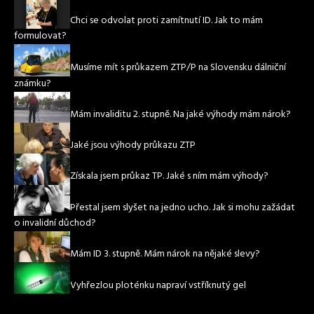
Chci se odvolat proti zamítnutí ID. Jak to mám
formulovat?
Musíme mít s průkazem ZTP/P na Slovensku dálniční
známku?
Mám invaliditu 2. stupně. Na jaké výhody mám nárok?
Jaké jsou výhody průkazu ZTP
Získala jsem průkaz TP. Jaké s ním mám výhody?
Přestal jsem slyšet na jedno ucho. Jak si mohu zažádat
o invalidní důchod?
Mám ID 3. stupně. Mám nárok na nějaké slevy?
Vyhřezlou ploténku napraví vstříknutý gel