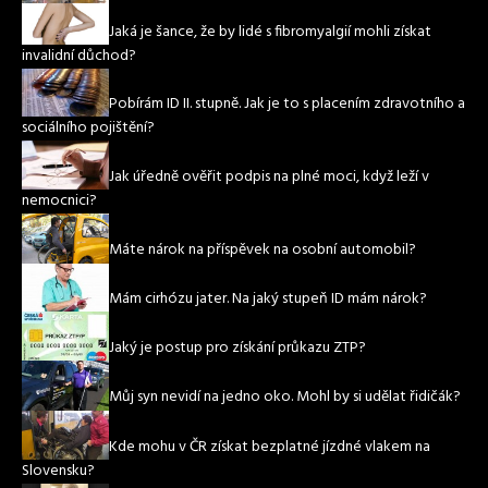
Jaká je šance, že by lidé s fibromyalgií mohli získat
invalidní důchod?
Pobírám ID II. stupně. Jak je to s placením zdravotního a
sociálního pojištění?
Jak úředně ověřit podpis na plné moci, když leží v
nemocnici?
Máte nárok na příspěvek na osobní automobil?
Mám cirhózu jater. Na jaký stupeň ID mám nárok?
Jaký je postup pro získání průkazu ZTP?
Můj syn nevidí na jedno oko. Mohl by si udělat řidičák?
Kde mohu v ČR získat bezplatné jízdné vlakem na
Slovensku?