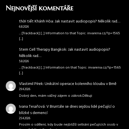
Nejnovější komentáře
thời tiết Khánh Hòa
:
Jak nastavit audiopopis? Několik rad…
6.8.2026
... [Trackback] [...] Information to that Topic: invarena.cz/?p=1565
[...]
Stem Cell Therapy Bangkok
:
Jak nastavit audiopopis?
Několik rad…
5.8.2026
... [Trackback] [...] Information on that Topic: invarena.cz/?p=1565
[...]
Vlastimil Pírek
:
Unikátní operace kolenního kloubu v Brně
29.4.2026
Dobrý den, mám vážný zájem o zákrok.Děkuji
Ivana Tesařová
:
V Bruntále se dnes sejdou lidé pečující o
blízké s demencí
25.4.2026
Prosím o sdělení, kdy bude nejbližší setkání pečujících osob v