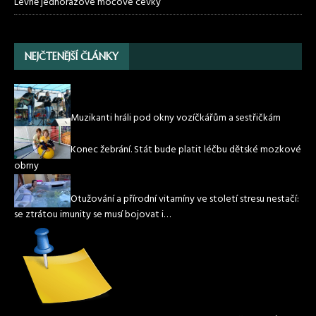
Levně jednorázové močové cévky
NEJČTENĚJŠÍ ČLÁNKY
Muzikanti hráli pod okny vozíčkářům a sestřičkám
Konec žebrání. Stát bude platit léčbu dětské mozkové
obrny
Otužování a přírodní vitamíny ve století stresu nestačí:
se ztrátou imunity se musí bojovat i…