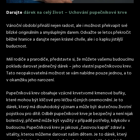
Darujte
dárek na celý život – Uchování pupečníkové krve
Vánoční období přináší nejen radost, ale i možnost překvapit své
blízké originálním a smysluplným darem. Odvažte se letos překročit
běžné hranice a darujte nejen krásné chvíle, ale i o kapku jistější
buducnost.
Milí rodiče a prarodiče, představte si, že můžete vašemu budoucímu
pokladu darovat jedinečný dárek – jeho vlastní pupečníkovou krev.
Tato neopakovatelná možnost se vám nabídne pouze jednou, a to
v okamžiku jeho narození.
Pupečníková krev obsahuje vzácné krvetvorné kmenové buňky,
které mohou být klíčové pro léčbu různých onemocnění. Je to
dárek, který má dlouhodobý význam a může být skutečnou životní
pojistkou pro dítě. Odběr pupečníkové krve je bezpečný a není nijak
bolestivý, přičemž může být využitý v případě potřeby, kdykoliv v
budoucnu. Pupečníková krev je jakousi „časovou kapslí“ zdraví a
vitality, kterou můžeme darovat našim dětem. Je to dárek, který