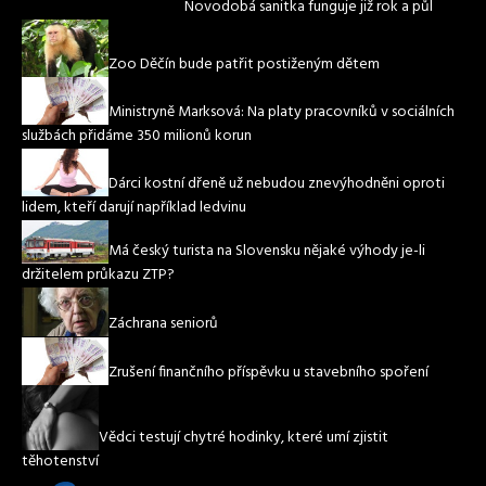
Novodobá sanitka funguje již rok a půl
Zoo Děčín bude patřit postiženým dětem
Ministryně Marksová: Na platy pracovníků v sociálních
službách přidáme 350 milionů korun
Dárci kostní dřeně už nebudou znevýhodněni oproti
lidem, kteří darují například ledvinu
Má český turista na Slovensku nějaké výhody je-li
držitelem průkazu ZTP?
Záchrana seniorů
Zrušení finančního příspěvku u stavebního spoření
Vědci testují chytré hodinky, které umí zjistit
těhotenství