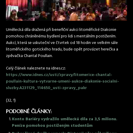
Umělecká díla dražená při benefiční aukci litoměřické Diakonie
pomohou chráněnému bydlení pro lidi s mentálním postižením.
Aukcí, která se uskuteční ve čtvrtek od 18 hodin ve velkém sále
litoměřického gotického hradu, bude opět provázet herečka a
zpěvačka Chantal Poullain.
Celý článek naleznete na idnes.cz:
https://www.idnes.cz/usti/zpravy/litomerice-chantal-
poullain-kultura-vytvarne-umeni-aukce-diakonie-socialni-
sluzby.A231129_114650_usti-zpravy_pakr
(32, 1)
PODOBNÉ ČLÁNKY:
Konto Bariéry vydražilo umělecká díla za 3,5 milionu.
Peníze pomohou postiženým studentům