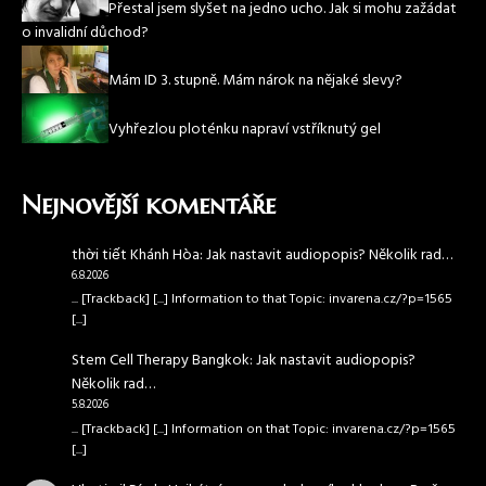
Přestal jsem slyšet na jedno ucho. Jak si mohu zažádat
o invalidní důchod?
Mám ID 3. stupně. Mám nárok na nějaké slevy?
Vyhřezlou ploténku napraví vstříknutý gel
Nejnovější komentáře
thời tiết Khánh Hòa
:
Jak nastavit audiopopis? Několik rad…
6.8.2026
... [Trackback] [...] Information to that Topic: invarena.cz/?p=1565
[...]
Stem Cell Therapy Bangkok
:
Jak nastavit audiopopis?
Několik rad…
5.8.2026
... [Trackback] [...] Information on that Topic: invarena.cz/?p=1565
[...]