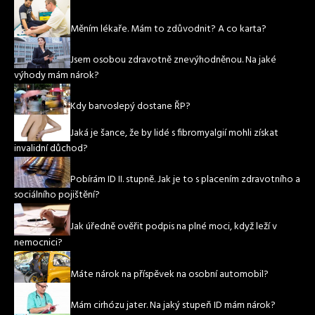
Měním lékaře. Mám to zdůvodnit? A co karta?
Jsem osobou zdravotně znevýhodněnou. Na jaké
výhody mám nárok?
Kdy barvoslepý dostane ŘP?
Jaká je šance, že by lidé s fibromyalgií mohli získat
invalidní důchod?
Pobírám ID II. stupně. Jak je to s placením zdravotního a
sociálního pojištění?
Jak úředně ověřit podpis na plné moci, když leží v
nemocnici?
Máte nárok na příspěvek na osobní automobil?
Mám cirhózu jater. Na jaký stupeň ID mám nárok?