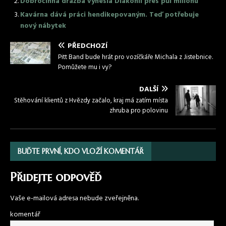
Dobročinná dražba vynesla Diakonii přes půl milionu
Kavárna dává práci hendikepovaným. Teď potřebuje
nový nábytek
PŘEDCHOZÍ
Pitt Band bude hrát pro vozíčkáře Michala z Jistebnice.
Pomůžete mu i vy?
DALŠÍ
Stěhování klientů z Hvězdy začalo, kraj má zatím místa
zhruba pro polovinu
BUĎTE PRVNÍ, KDO VLOŽÍ KOMENTÁŘ
Přidejte odpověď
Vaše e-mailová adresa nebude zveřejněna.
komentář