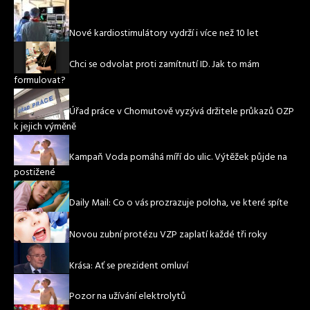
Nové kardiostimulátory vydrží i více než 10 let
Chci se odvolat proti zamítnutí ID. Jak to mám
formulovat?
Úřad práce v Chomutově vyzývá držitele průkazů OZP
k jejich výměně
Kampaň Voda pomáhá míří do ulic. Výtěžek půjde na
postižené
Daily Mail: Co o vás prozrazuje poloha, ve které spíte
Novou zubní protézu VZP zaplatí každé tři roky
Krása: Ať se prezident omluví
Pozor na užívání elektrolytů