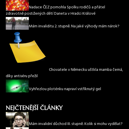
Nadace ČEZ pomohla Spolku rodičů a přátel
zdravotně postižených dětí Daneta v Hradci Králové
Mám invaliditu 2. stupně. Na jaké výhody mám nárok?
Chovatele v Německu uštkla mamba černá,
díky antiséru přežil
Vyhřezlou ploténku napraví vstříknutý gel
NEJČTENĚJŠÍ ČLÁNKY
Mám invalidní důchod III. stupně. Kolik si mohu vydělat?