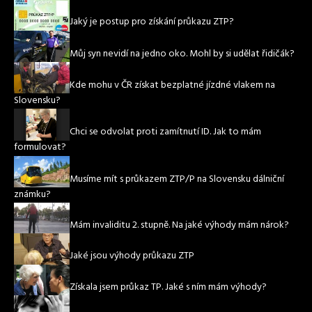
Jaký je postup pro získání průkazu ZTP?
Můj syn nevidí na jedno oko. Mohl by si udělat řidičák?
Kde mohu v ČR získat bezplatné jízdné vlakem na
Slovensku?
Chci se odvolat proti zamítnutí ID. Jak to mám
formulovat?
Musíme mít s průkazem ZTP/P na Slovensku dálniční
známku?
Mám invaliditu 2. stupně. Na jaké výhody mám nárok?
Jaké jsou výhody průkazu ZTP
Získala jsem průkaz TP. Jaké s ním mám výhody?