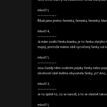
mluvčí 1,
——————–
Říkali jsme jméno feminka, feminka, feminka. Ma
mluvčí 4,
——————–
Já mám vodící fenku bianku, je to fenka zlatýho r
stejný, protože máme obě vycvičený fenky od n
mluvčí 1,
——————–
Jsou častěji těmi vodícími pejsky fenky nebo pe
okolností obě dvěma obyvatele fenky, jo? Ano, j
mluvčí 3,
——————–
Je to úplně to, co se narodí, a to se vlastně takov
mluvčí 1,