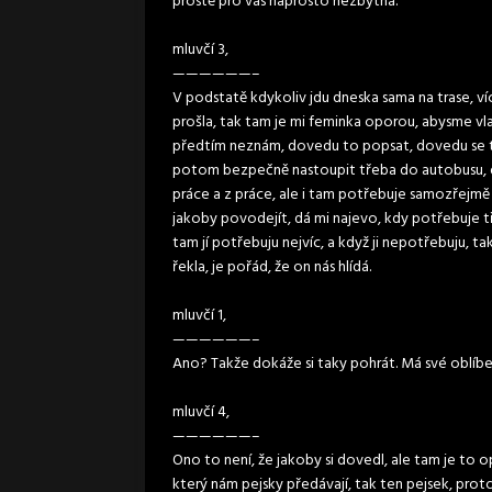
prostě pro vás naprosto nezbytná.
mluvčí 3,
——————–
V podstatě kdykoliv jdu dneska sama na trase, v
prošla, tak tam je mi feminka oporou, abysme vla
předtím neznám, dovedu to popsat, dovedu se t
potom bezpečně nastoupit třeba do autobusu, d
práce a z práce, ale i tam potřebuje samozřejmě 
jakoby povodejít, dá mi najevo, kdy potřebuje 
tam jí potřebuju nejvíc, a když ji nepotřebuju, ta
řekla, je pořád, že on nás hlídá.
mluvčí 1,
——————–
Ano? Takže dokáže si taky pohrát. Má své oblíbené
mluvčí 4,
——————–
Ono to není, že jakoby si dovedl, ale tam je to o
který nám pejsky předávají, tak ten pejsek, prot