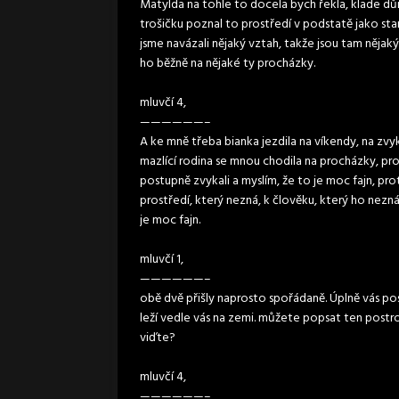
Matylda na tohle to docela bych řekla, klade důra
trošičku poznal to prostředí v podstatě jako st
jsme navázali nějaký vztah, takže jsou tam nějak
ho běžně na nějaké ty procházky.
mluvčí 4,
——————–
A ke mně třeba bianka jezdila na víkendy, na zvy
mazlící rodina se mnou chodila na procházky, pro
postupně zvykali a myslím, že to je moc fajn, pro
prostředí, který nezná, k člověku, který ho nezná
je moc fajn.
mluvčí 1,
——————–
obě dvě přišly naprosto spořádaně. Úplně vás po
leží vedle vás na zemi. můžete popsat ten postroj
viďte?
mluvčí 4,
——————–