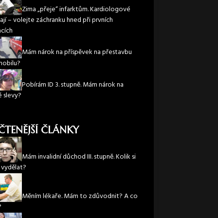
Zima „přeje“ infarktům. Kardiologové
ají – volejte záchranku hned při prvních
acích
Mám nárok na příspěvek na přestavbu
obilu?
Pobírám ID 3. stupně. Mám nárok na
é slevy?
ČTENĚJŠÍ ČLÁNKY
Mám invalidní důchod III. stupně. Kolik si
vydělat?
Měním lékaře. Mám to zdůvodnit? A co
?