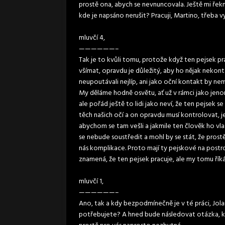
prostě ona, abych se nevnuncovala. Ještě mi řek
kde je napsáno nerušit? Pracuji, Martino, třeba vy
mluvčí 4,
——————–
Tak je to kvůli tomu, protože když ten pejsek pr
všímat, opravdu je důležitý, aby ho nějak nekontak
neupoutávali nejlíp, ani jako oční kontakt by ne
My děláme hodně osvětu, ať už v rámci jako jeno
ale pořád ještě to lidi jako neví, že ten pejsek s
těch našich očí a on opravdu musí kontrolovat, jes
abychom se tam vešli a jakmile ten člověk ho v
se nebude soustředit a mohl by se stát, že pro
nás komplikace. Proto mají ty pejskové na postroji 
znamená, že ten pejsek pracuje, ale my tomu říkám
mluvčí 1,
——————–
Ano, tak a kdy bezpodmínečně je v té práci, Jola
potřebujete? A hned bude následovat otázka, kd