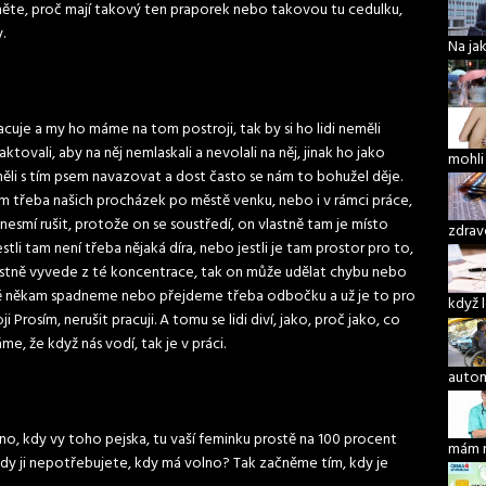
něte, proč mají takový ten praporek nebo takovou tu cedulku,
.
Na ja
acuje a my ho máme na tom postroji, tak by si ho lidi neměli
tovali, aby na něj nemlaskali a nevolali na něj, jinak ho jako
mohli
měli s tím psem navazovat a dost často se nám to bohužel děje.
m třeba našich procházek po městě venku, nebo i v rámci práce,
e nesmí rušit, protože on se soustředí, on vlastně tam je místo
zdrav
tli tam není třeba nějaká díra, nebo jestli je tam prostor pro to,
lastně vyvede z té koncentrace, tak on může udělat chybu nebo
stě někam spadneme nebo přejdeme třeba odbočku a už je to pro
když 
Prosím, nerušit pracuji. A tomu se lidi diví, jako, proč jako, co
e, že když nás vodí, tak je v práci.
autom
no, kdy vy toho pejska, tu vaší feminku prostě na 100 procent
mám 
y ji nepotřebujete, kdy má volno? Tak začněme tím, kdy je