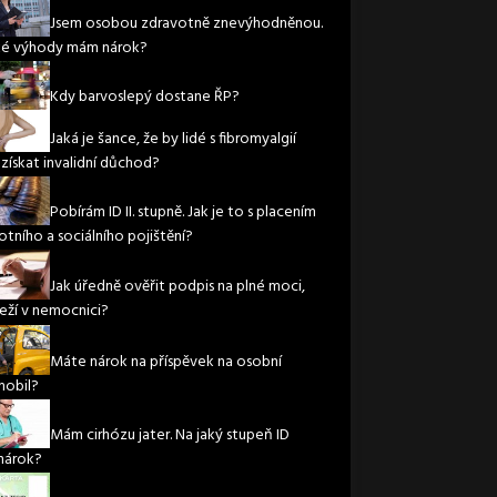
Jsem osobou zdravotně znevýhodněnou.
ké výhody mám nárok?
Kdy barvoslepý dostane ŘP?
Jaká je šance, že by lidé s fibromyalgií
 získat invalidní důchod?
Pobírám ID II. stupně. Jak je to s placením
otního a sociálního pojištění?
Jak úředně ověřit podpis na plné moci,
leží v nemocnici?
Máte nárok na příspěvek na osobní
obil?
Mám cirhózu jater. Na jaký stupeň ID
nárok?