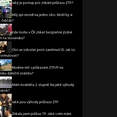
Jaký je postup pro získání průkazu ZTP?
Můj syn nevidí na jedno oko. Mohl by si
 řidičák?
Kde mohu v ČR získat bezplatné jízdné
m na Slovensku?
Chci se odvolat proti zamítnutí ID. Jak to
formulovat?
Musíme mít s průkazem ZTP/P na
nsku dálniční známku?
Mám invaliditu 2. stupně. Na jaké výhody
nárok?
Jaké jsou výhody průkazu ZTP
Získala jsem průkaz TP. Jaké s ním mám