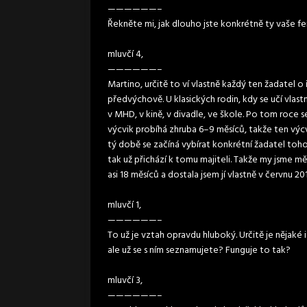
——————–
Řekněte mi, jak dlouho jste konkrétně ty vaše fe
mluvčí 4,
——————–
Martino, určitě to ví vlastně každý ten žadatel 
předvýchově. U klasických rodin, kdy se učí vlast
v MHD, v kině, v divadle, ve škole. Po tom roce se
výcvik probíhá zhruba 6–9 měsíců, takže ten výcvik 
tý době se začíná vybírat konkrétní žadatel toho
tak už přichází k tomu majiteli. Takže my jsme měl
asi 18 měsíců a dostala jsem jí vlastně v červnu 
mluvčí 1,
——————–
To už je vztah opravdu hluboký. Určitě je nějaké 
ale už se s ním seznamujete? Funguje to tak?
mluvčí 3,
——————–