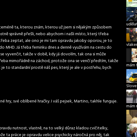
udělat
íceméně ta, kterou znám, kterou už jsem si nějakým způsobem
stně správně přešli, nebo abychom i našli místo, který třeba
řeba zeptat, ale ono je mi tam opravdu jakoby oporou, je to
vlake
o MHD. Já třeba feminku dnes a denně využívám na cestu do
se vyvenčit, takže v době, kdy já dovolím, tak ona si může
třeba mimořádně na záchod, protože ona se venčí předtím, takže
mám 
k je to standardní prostě náš pes, který je ale v postřehu, bych
Slove
 hry, své oblíbené hračky. I váš pejsek, Martino, takhle funguje.
mám 
pravdu nutnost, vlastně, na to velký důraz kladou cvičitelky,
ože ta práce je opravdu velice psychicky náročná pro něj, tak