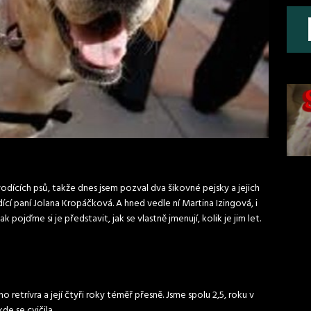
dících psů, takže dnes jsem pozval dva šikovné pejsky a jejich
dící paní Jolana Kropáčková. A hned vedle ní Martina Izingová, i
pojďme si je představit, jak se vlastně jmenují, kolik je jim let.
 retrívra a její čtyři roky téměř přesně. Jsme spolu 2,5, roku v
de se cvičila.