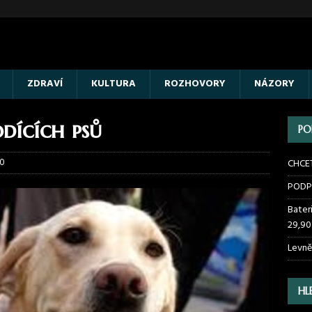
ZDRAVÍ
KULTURA
ROZHOVORY
NÁZORY
odících psů
PO
0
CHCE
PODP
Bater
29,90
Levně
HL