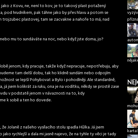
, jako z Kovu, ne, není to kov, je to takový plast potažený
ska, pod hrudníkem, pak táhne jako by přes hlavu a potom se
vyzýv
 trojzubec plastovej, tam se zacvakne a nahoře to má, nad
přízn
n nebo mu to sundáváte na noc, nebo když jste doma, jo?
autom
nějak
obě jenom, kdy pracuje, takže když nepracuje, nepotřebuju, aby
budeme tam delší dobu, tak ho klidně sundám nebo odpojím
žnost se lepší Pohybovat a Bylo i pohodlněji. Ale standardně,
NEJ
, já jsem kolikrát za ruku, ona je na vodítku, někdy se prostě zase
ravdu v podstatě jenom v návaznosti na to, kdy
zme k sobě a ten ho dovede.
mohu 
, že Jolaně z našeho vysílacího stolu spadla Hůlka. Já jsem
karta
 jako rychlejší a dala mi jasně najevo, že na tyhle ty věci je tady