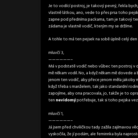
Je to vodící postroj, je takový pevný, řekla bych
vlastně látkou, ano, vede to přes prsa toho pej
zapne pod předníma packama, tam je takový ten
zádama je vlastně vodič, kterým my se držíme.
A tohle to má ten pejsek na sobě úplně celý de
mluvčí 3,
——————–
Má v podstatě vodič nebo vůbec ten postroj v d
mě někam vodil. No, a když někam mě dovede a 
jenom ten vodič, aby přece jenom měla jakoby mo
když třeba s manželem, tak jako standardní rodina
zapojíme, aby ona pracovala, jo, takže je to op
ten
nevidomý
potřebuje, tak si toho pejska ve
mluvčí 1,
——————–
Já jsem před chviličkou tady zažila zajímavou věc
vyskočila, že jí podám, ale feminnka byla naprosto