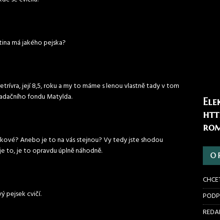
rtina má jakého pejska?
etrívra, její 8,5, roku a my to máme s lenou vlastně tady v tom
adačního fondu Matylda.
Ele
htt
rom
jskové? Anebo je to na vás stejnou? Vy tedy jste shodou
e to, je to opravdu úplně náhodně.
O 
CHCE
ý pejsek cvičí.
PODP
REDAK