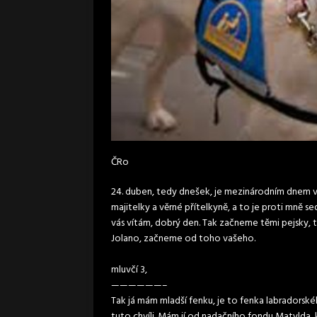
ČRo
24. duben, tedy dnešek, je mezinárodním dnem vo
majitelky a věrné přítelkyně, a to je proti mně se
vás vítám, dobrý den. Tak začneme těmi pejsky, tak 
Jolano, začneme od toho vašeho.
mluvčí 3,
——————–
Tak já mám mladší fenku, je to fenka labradorského
tuto chvíli. Mám jí od nadačního fondu Matylda, k