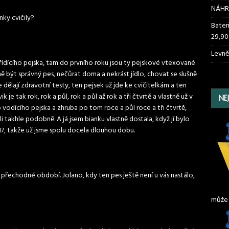
NÁHR
nky cvičily?
Bater
29,90
Levně
o řídícího pejska, tam do prvního roku jsou ty pejskové vtexované
ně být správný pes, nečůrat doma a nekrást jídlo, chovat se slušně
 dělají zdravotní testy, ten pejsek už jde ke cvičitelkám a ten
je tak rok, rok a půl, rok a půl až rok a tři čtvrtě a vlastně už v
NE
 vodícího pejska a zhruba po tom roce a půl roce a tři čtvrtě,
i takhle podobně. A já jsem bianku vlastně dostala, když jí bylo
2017, takže už jsme spolu docela dlouhou dobu.
i přechodné období. Jolano, kdy ten pes ještě není u vás nastálo,
může 