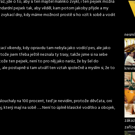
z, jde o to, aby si ten majitel malinko zvykl, i ten pejsek možná
andardní pejsek tak, aby věděl, kam potom jakoby přijde a my
ý zvykací dny, kdy máme možnost prostě si ho vzít k sobě a vodit
nesmí
kací víkendy, kdy opravdu tam nebyla jako vodící pes, ale jako
tože jsem třeba ještě neznala ty trasy, takže jsme si na sebe
tože ten pejsek, není to pro něj jako naráz, že by šel do
, ale postupně si tam utváří ten vztah společně a myslím si, že to
krevní
slouchaly na 100 procent, teď je nevidím, protože děvčata, oni
, který mají na sobě ….. Není to úplně klasické vodítko a obojek,
zákaz
zaříz