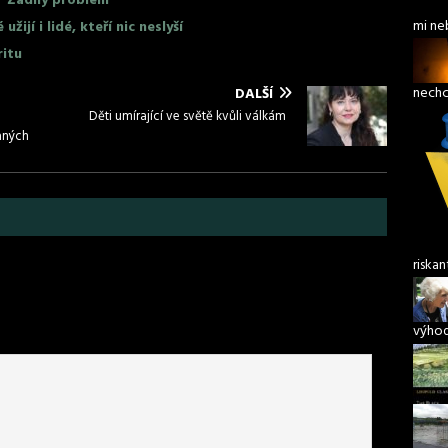
? Žádný problém
mi ne
žijí i lidé, kteří nic neslyší
ritu
nech
DALŠÍ
Děti umírající ve světě kvůli válkám
aných
riskan
výho