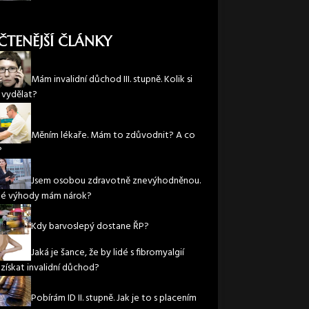
ČTENĚJŠÍ ČLÁNKY
Mám invalidní důchod III. stupně. Kolik si
vydělat?
Měním lékaře. Mám to zdůvodnit? A co
?
Jsem osobou zdravotně znevýhodněnou.
ké výhody mám nárok?
Kdy barvoslepý dostane ŘP?
Jaká je šance, že by lidé s fibromyalgií
 získat invalidní důchod?
Pobírám ID II. stupně. Jak je to s placením