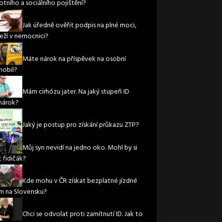
otního a sociálního pojištění?
Jak úředně ověřit podpis na plné moci,
leží v nemocnici?
Máte nárok na příspěvek na osobní
obil?
Mám cirhózu jater. Na jaký stupeň ID
nárok?
Jaký je postup pro získání průkazu ZTP?
Můj syn nevidí na jedno oko. Mohl by si
 řidičák?
Kde mohu v ČR získat bezplatné jízdné
m na Slovensku?
Chci se odvolat proti zamítnutí ID. Jak to