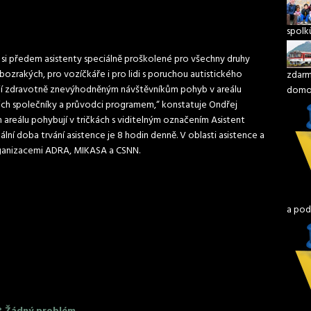
spolk
 si předem asistenty speciálně proškolené pro všechny druhy
zrakých, pro vozíčkáře i pro lidi s poruchou autistického
zdarma
ňují zdravotně znevýhodněným návštěvníkům pohyb v areálu
domo
 jejich společníky a průvodci programem,“ konstatuje Ondřej
 areálu pohybují v tričkách s viditelným označením Asistent
ální doba trvání asistence je 8 hodin denně. V oblasti asistence a
organizacemi ADRA, MIKASA a CSNN.
a pod