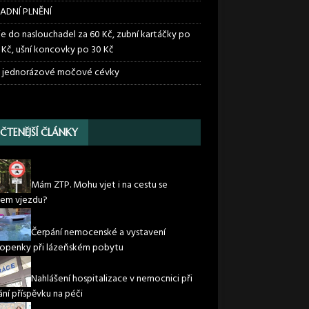
ADNÍ PLNĚNÍ
ie do naslouchadel za 60 Kč, zubní kartáčky po
 Kč, ušní koncovky po 30 Kč
 jednorázové močové cévky
JČTENĚJŠÍ ČLÁNKY
Mám ZTP. Mohu vjet i na cestu se
em vjezdu?
Čerpání nemocenské a vystavení
openky při lázeňském pobytu
Nahlášení hospitalizace v nemocnici při
ání příspěvku na péči