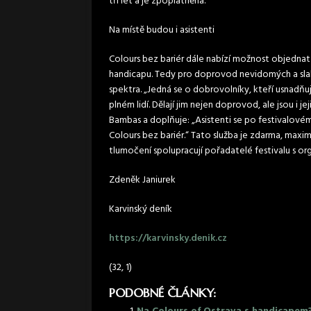
tří let a je zpoplatněna.
Na místě budou i asistenti
Colours bez bariér dále nabízí možnost objednat
handicapu. Tedy pro doprovod nevidomých a slabo
spektra. „Jedná se o dobrovolníky, kteří usnad
plném lidí. Dělají jim nejen doprovod, ale jsou i
Bambas a doplňuje: „Asistenti se po festivalovém
Colours bez bariér.“ Tato služba je zdarma, maxim
tlumočení spolupracují pořadatelé festivalu s 
Zdeněk Janiurek
Karvinský deník
https://karvinsky.denik.cz
(32, 1)
PODOBNÉ ČLÁNKY: