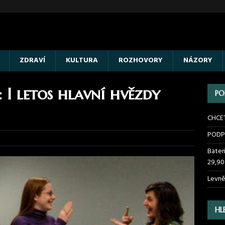
ZDRAVÍ
KULTURA
ROZHOVORY
NÁZORY
 I letos hlavní hvězdy
PO
CHCE
PODP
Bater
29,90
Levně
HL