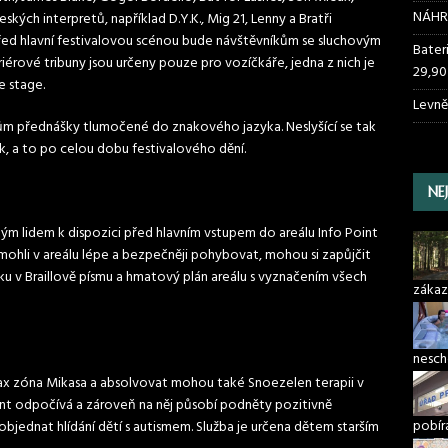
NÁHR
ských interpretů, například D.Y.K., Mig 21, Lenny a Bratři
řed hlavní festivalovou scénou bude návštěvníkům se sluchovým
Bater
érové tribuny jsou určeny pouze pro vozíčkáře, jedna z nich je
29,90
e stage.
Levně
ům přednášky tlumočené do znakového jazyka. Neslyšící se tak
 a to po celou dobu festivalového dění.
NE
ým lidem k dispozici před hlavním vstupem do areálu Info Point
 mohli v areálu lépe a bezpečněji pohybovat, mohou si zapůjčit
u v Braillově písmu a hmatový plán areálu s vyznačením všech
zákaz
nesch
ax zóna Mikasa a absolvovat mohou také Snoezelen terapii v
ient odpočívá a zároveň na něj působí podněty pozitivně
pobír
objednat hlídání dětí s autismem. Služba je určena dětem starším