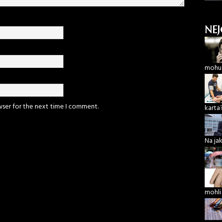
NEJ
mohu 
wser for the next time I comment.
karta
Na ja
mohli