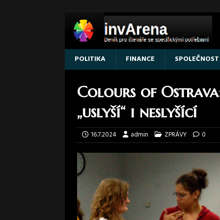
POLITIKA
FINANCE
SPOLEČNOST
Colours of Ostrava:
„uslyší“ i neslyšící
16.7.2024
admin
ZPRÁVY
0