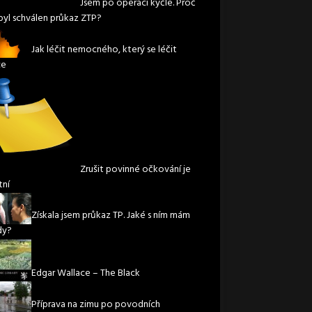
Jsem po operaci kyčle. Proč
byl schválen průkaz ZTP?
Jak léčit nemocného, který se léčit
ce
Zrušit povinné očkování je
tní
Získala jsem průkaz TP. Jaké s ním mám
dy?
Edgar Wallace – The Black
Příprava na zimu po povodních