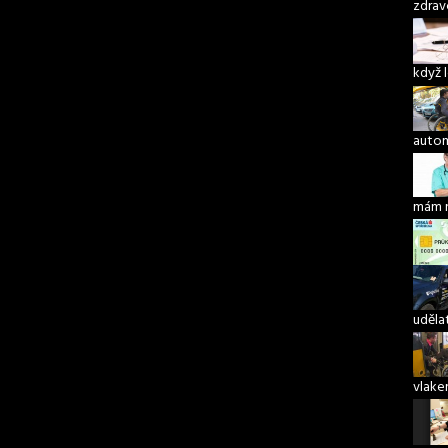
zdrav
když 
autom
mám 
udělat
vlake