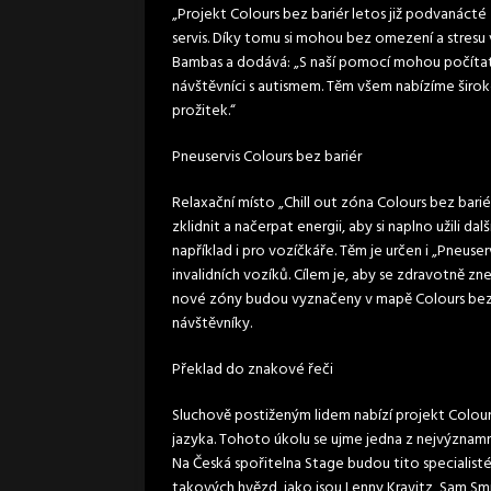
„Projekt Colours bez bariér letos již podvanáct
servis. Díky tomu si mohou bez omezení a stresu 
Bambas a dodává: „S naší pomocí mohou počítat 
návštěvníci s autismem. Těm všem nabízíme širok
prožitek.“
Pneuservis Colours bez bariér
Relaxační místo „Chill out zóna Colours bez bariér
zklidnit a načerpat energii, aby si naplno užili 
například i pro vozíčkáře. Těm je určen i „Pneuserv
invalidních vozíků. Cílem je, aby se zdravotně z
nové zóny budou vyznačeny v mapě Colours bez 
návštěvníky.
Překlad do znakové řeči
Sluchově postiženým lidem nabízí projekt Colou
jazyka. Tohoto úkolu se ujme jedna z nejvýznamn
Na Česká spořitelna Stage budou tito speciali
takových hvězd, jako jsou Lenny Kravitz, Sam Smi