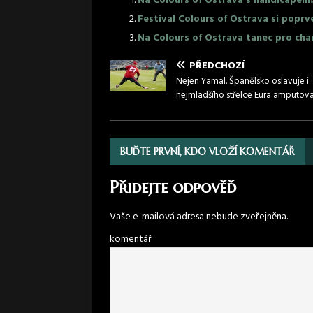
Na Colours of Ostrava s handicapem
Festival Colours of Ostrava si poprvé u
Na Colours of Ostrava tanec pro cha
PŘEDCHOZÍ
Nejen Yamal. Španělsko oslavuje i
nejmladšího střelce Eura amputov
BUĎTE PRVNÍ, KDO VLOŽÍ KOMENTÁŘ
Přidejte odpověď
Vaše e-mailová adresa nebude zveřejněna.
komentář