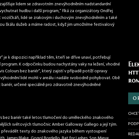
é zajišťuje lidem se zdravotním znevýhodněním nadstandardní
vychutnat hudbu i další program,“ říká za organizátory Ondřej
vozíčkáři, lidé se zrakovým i sluchovým znevýhodněním a také
ou škálu služeb a máme radost, když jim umožníme festivalový
“ je k dispozici například těm, kteří se dříve unaví, potřebují
Ele
další program. K odpočinku budou nachystány vaky na ležení, vhodné
is Colours bez bariér“, který zajistí v případě potíží opravy
htt
nevýhodnění lidé mohli v areálu i nadále svobodně pohybovat. Obě
rom
bariér, určené speciálně pro zdravotně znevýhodněné
O 
CHCE
rs bez bariér také letos tlumočení do uměleckého znakového
PODP
ějších světových tlumočnic Amber Galloway Gallego a její tým.
sté převádět texty do znakového jazyka během vystoupení
REDAK
th, James Blake, Gogol Bordello, Bat for Lashes, Son Mieux,