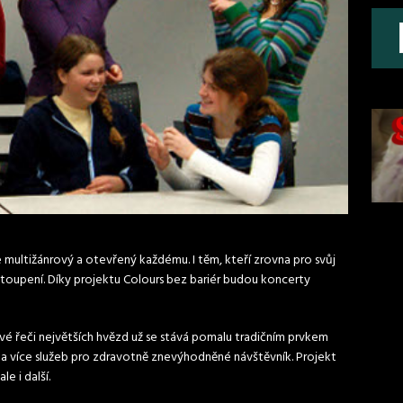
e multižánrový a otevřený každému. I těm, kteří zrovna pro svůj
oupení. Díky projektu Colours bez bariér budou koncerty
é řeči největších hvězd už se stává pomalu tradičním prvkem
ce a více služeb pro zdravotně znevýhodněné návštěvník. Projekt
e i další.