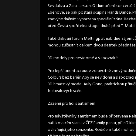
Sevdaliza a Zara Larsson. O tlumočení koncertů če
Ebenové, se pak postará skupina Hands Dance. P
znevýhodněním vyhrazena speciální zóna. Bezbari
před Česká spořitelna stage, druhá před T-Mobil
Také diskusní fórum Meltingpot nabídne zájemc
mohou zúčastnit celkem dvou desítek přednášek,
3D modely pro nevidomé a slabozraké
Pro lepší orientaci bude zdravotně znevýhodněn
Colours bez bariér. Aby se nevidomí a slabozrací
3D hmatový model Auly Gong, praktickou příručk
festivalových scén.
Zázemí pro lidi s autismem
Pro návštěvníky s autismem bude připravena Rel
nafukovacím stanu v ČEZ Family parku, při níž kl
ovlivňující jeho senzoriku. Rodiče si také mohou 