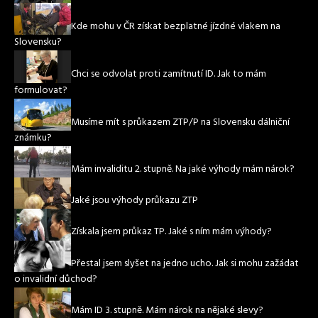
Kde mohu v ČR získat bezplatné jízdné vlakem na
Slovensku?
Chci se odvolat proti zamítnutí ID. Jak to mám
formulovat?
Musíme mít s průkazem ZTP/P na Slovensku dálniční
známku?
Mám invaliditu 2. stupně. Na jaké výhody mám nárok?
Jaké jsou výhody průkazu ZTP
Získala jsem průkaz TP. Jaké s ním mám výhody?
Přestal jsem slyšet na jedno ucho. Jak si mohu zažádat
o invalidní důchod?
Mám ID 3. stupně. Mám nárok na nějaké slevy?