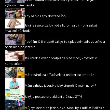
Jsem osobou zdravotně znevýhodněnou. Na jaké
výhody mám nárok?
Kdy barvoslepý dostane ŘP?
Jaká je šance, že by lidé s fibromyalgií mohli získat
invalidní důchod?
Pobírám ID II. stupně. Jak je to s placením zdravotního a
sociálního pojištění?
Jak úředně ověřit podpis na plné moci, když leží v
nemocnici?
Máte nárok na příspěvek na osobní automobil?
Mám cirhózu jater. Na jaký stupeň ID mám nárok?
Jaký je postup pro získání průkazu ZTP?
Můj syn nevidí na jedno oko. Mohl by si udělat řidičák?