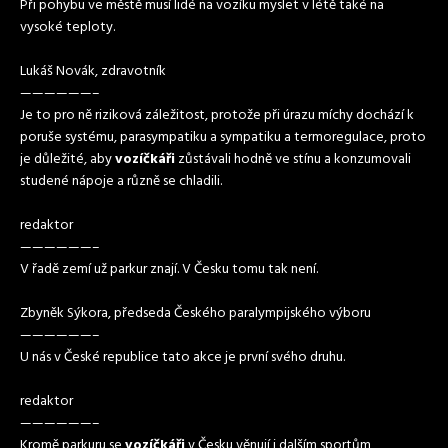
Při pohybu ve městě musí lidé na vozíku myslet v létě také na
vysoké teploty.
Lukáš Novák, zdravotník
——————–
Je to pro ně riziková záležitost, protože při úrazu míchy dochází k
poruše systému, parasympatiku a sympatiku a termoregulace, proto
je důležité, aby
vozíčkáři
zůstávali hodně ve stínu a konzumovali
studené nápoje a různě se chladili.
redaktor
——————–
V řadě zemí už parkur znají. V Česku tomu tak není.
Zbyněk Sýkora, předseda Českého paralympijského výboru
——————–
U nás v České republice tato akce je první svého druhu.
redaktor
——————–
Kromě parkuru se
vozíčkáři
v Česku věnují i dalším sportům,