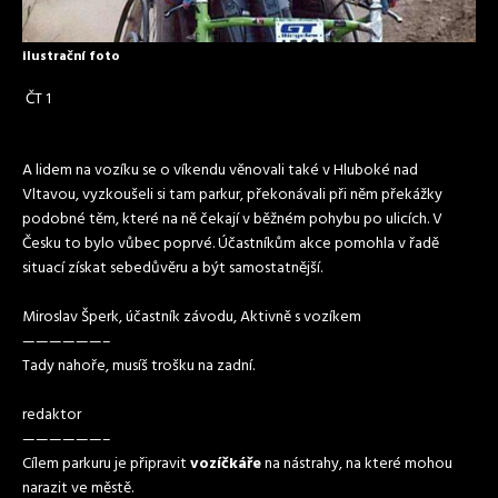
ilustrační foto
ČT 1
A lidem na vozíku se o víkendu věnovali také v Hluboké nad
Vltavou, vyzkoušeli si tam parkur, překonávali při něm překážky
podobné těm, které na ně čekají v běžném pohybu po ulicích. V
Česku to bylo vůbec poprvé. Účastníkům akce pomohla v řadě
situací získat sebedůvěru a být samostatnější.
Miroslav Šperk, účastník závodu, Aktivně s vozíkem
——————–
Tady nahoře, musíš trošku na zadní.
redaktor
——————–
Cílem parkuru je připravit
vozíčkáře
na nástrahy, na které mohou
narazit ve městě.