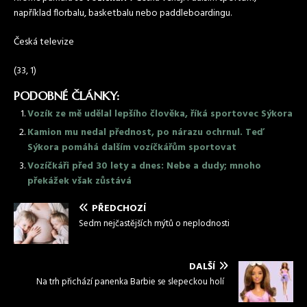
například florbalu, basketbalu nebo paddleboardingu.
Česká televize
(33, 1)
PODOBNÉ ČLÁNKY:
Vozík ze mě udělal lepšího člověka, říká sportovec Sýkora
Kamion mu nedal přednost, po nárazu ochrnul. Teď
Sýkora pomáhá dalším vozíčkářům sportovat
Vozíčkáři před 30 lety a dnes: Nebe a dudy; mnoho
překážek však zůstává
PŘEDCHOZÍ
Sedm nejčastějších mýtů o neplodnosti
DALŠÍ
Na trh přichází panenka Barbie se slepeckou holí