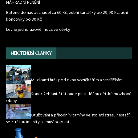
NÁHRADNÍ PLNĚNÍ
Baterie do naslouchadel za 60 Kč, zubní kartáčky po 29,90 Kč, ušní
koncovky po 30 Kč
Levně jednorázové močové cévky
NEJČTENĚJŠÍ ČLÁNKY
Muzikanti hráli pod okny vozíčkářům a sestřičkám
Konec žebrání. Stát bude platit léčbu dětské mozkové
obrny
Otužování a přírodní vitamíny ve století stresu nestačí:
se ztrátou imunity se musí bojovat i…