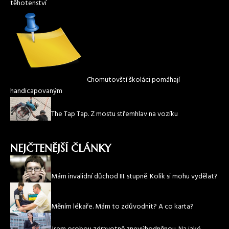
těhotenství
Chomutovští školáci pomáhají
handicapovaným
The Tap Tap. Z mostu střemhlav na vozíku
NEJČTENĚJŠÍ ČLÁNKY
Mám invalidní důchod III. stupně. Kolik si mohu vydělat?
Měním lékaře. Mám to zdůvodnit? A co karta?