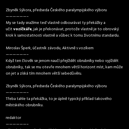
Zbyněk Sýkora, předseda Českého paralympijského výboru
——————–
My se tady snažíme teď vlastně odbourávat ty překážky a
učit
vozíčkáře
, jak je překonávat, protože vlastně je to obrovský
krok k samostatnosti vlastně a vůbec k tomu životnímu standardu.
Miroslav Šperk, účastník závodu, Aktivně s vozíkem
——————–
Když ten člověk se jenom naučí přejíždět obrubníky nebo vyjíždět
obrubníky, tak se mu otevře mnohem větší horizont míst, kam může
on jet a získá tím mnohem větší sebedůvěru.
Zbyněk Sýkora, předseda Českého paralympijského výboru
——————–
Třeba tahle ta překážka, to je úplně typický příklad takového
městského obrubníku.
redaktor
——————–