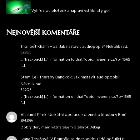
Vyhřezlou ploténku napraví vstříknutý gel
Nejnovější komentáře
thời tiết Khánh Hòa
:
Jak nastavit audiopopis? Několik rad…
6.8.2026
... [Trackback] [...] Information to that Topic: invarena.cz/?p=1565
[...]
Stem Cell Therapy Bangkok
:
Jak nastavit audiopopis?
Několik rad…
5.8.2026
... [Trackback] [...] Information on that Topic: invarena.cz/?p=1565
[...]
Vlastimil Pírek
:
Unikátní operace kolenního kloubu v Brně
29.4.2026
Dobrý den, mám vážný zájem o zákrok.Děkuji
Ivana Tesařová
:
V Bruntále se dnes sejdou lidé pečující o