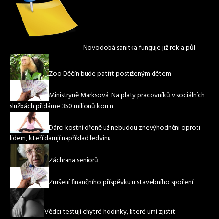
Novodobá sanitka funguje již rok a půl
Zoo Děčín bude patřit postiženým dětem
Ministryně Marksová: Na platy pracovníků v sociálních
službách přidáme 350 milionů korun
Dárci kostní dřeně už nebudou znevýhodněni oproti
lidem, kteří darují například ledvinu
Záchrana seniorů
Zrušení finančního příspěvku u stavebního spoření
Vědci testují chytré hodinky, které umí zjistit