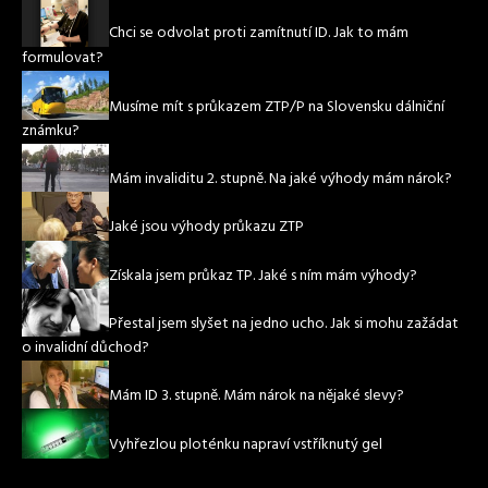
Chci se odvolat proti zamítnutí ID. Jak to mám
formulovat?
Musíme mít s průkazem ZTP/P na Slovensku dálniční
známku?
Mám invaliditu 2. stupně. Na jaké výhody mám nárok?
Jaké jsou výhody průkazu ZTP
Získala jsem průkaz TP. Jaké s ním mám výhody?
Přestal jsem slyšet na jedno ucho. Jak si mohu zažádat
o invalidní důchod?
Mám ID 3. stupně. Mám nárok na nějaké slevy?
Vyhřezlou ploténku napraví vstříknutý gel