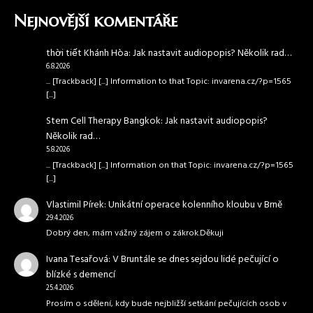
Nejnovější komentáře
thời tiết Khánh Hòa
:
Jak nastavit audiopopis? Několik rad…
6.8.2026
... [Trackback] [...] Information to that Topic: invarena.cz/?p=1565
[...]
Stem Cell Therapy Bangkok
:
Jak nastavit audiopopis?
Několik rad…
5.8.2026
... [Trackback] [...] Information on that Topic: invarena.cz/?p=1565
[...]
Vlastimil Pírek
:
Unikátní operace kolenního kloubu v Brně
29.4.2026
Dobrý den, mám vážný zájem o zákrok.Děkuji
Ivana Tesařová
:
V Bruntále se dnes sejdou lidé pečující o
blízké s demencí
25.4.2026
Prosím o sdělení, kdy bude nejbližší setkání pečujících osob v