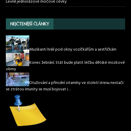
Levně jednorázové močové cévky
NEJČTENĚJŠÍ ČLÁNKY
Muzikanti hráli pod okny vozíčkářům a sestřičkám
Konec žebrání. Stát bude platit léčbu dětské mozkové
obrny
Otužování a přírodní vitamíny ve století stresu nestačí:
se ztrátou imunity se musí bojovat i…