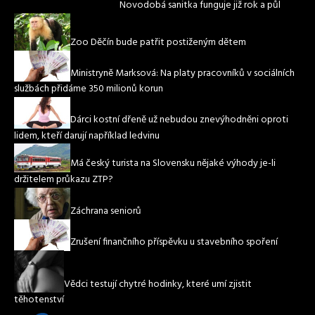
Novodobá sanitka funguje již rok a půl
Zoo Děčín bude patřit postiženým dětem
Ministryně Marksová: Na platy pracovníků v sociálních
službách přidáme 350 milionů korun
Dárci kostní dřeně už nebudou znevýhodněni oproti
lidem, kteří darují například ledvinu
Má český turista na Slovensku nějaké výhody je-li
držitelem průkazu ZTP?
Záchrana seniorů
Zrušení finančního příspěvku u stavebního spoření
Vědci testují chytré hodinky, které umí zjistit
těhotenství