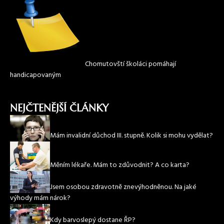
Chomutovští školáci pomáhají
handicapovaným
NEJČTENĚJŠÍ ČLÁNKY
Mám invalidní důchod III. stupně. Kolik si mohu vydělat?
Měním lékaře. Mám to zdůvodnit? A co karta?
Jsem osobou zdravotně znevýhodněnou. Na jaké
výhody mám nárok?
Kdy barvoslepý dostane ŘP?