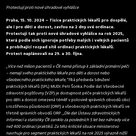
Protestují proti nové úhradové vyhlášce
Praha, 15. 10. 2024 – Tisíce praktických lékařů pro dospělé,
ale i pro děti a dorost, zavřou na 2 dny své ordinace.
Protestují tak proti nové úhradové vyhlášce na rok 2025,
která podle nich ignoruje potřeby malých i velkých pacientů
a probíhající rozpad sítě ordinací praktických lékařů.
Protest naplánovali na 29. a 30. října.
„
Více než milion pacientů v ČR nemá přistup k základní primární péči
– nemají svého praktického lékaře pro děti a dorost nebo
všeobecného praktického lékaře,“
říká předseda Sdružení
praktických lékařů (SPL) MUDr. Petr Šonka. Podle dat Všeobecné
zdravotní pojišťovny (VZP) je dostupnost péče praktických lékařů
pro děti a dorost omezená téměř v polovině správních obvodů obcí
s rozšířenou působností (ORP) a všeobecných praktických lékařů ve
třetině správních obvodů ORP. „
Dle dat Ústavu zdravotnických
informací a statistiky ČR zaniklo za posledních 5 let bez náhrady více
než 400 ordinací praktiků. Za této kritické situace ministerstvo
navrhuje pro segment praktických lékařů na rok 2025 výrazně nižší