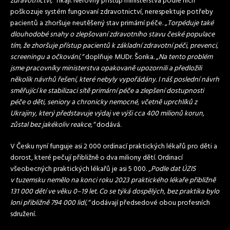
zdravotnictví,“
říkají. Nerovný přistup ministerstva podle nich
poškozuje systém fungovaní zdravotnictví, nerespektuje potřeby
pacientů a zhoršuje neutěšený stav primární péče.
„Torpéduje také
dlouhodobé snahy o zlepšovaní zdravotního stavu české populace
tím, že zhoršuje přístup pacientů k základní zdravotní péči, prevenci,
screeningu a očkování,“
doplňuje MUDr. Šonka.
„Na tento problém
jsme pracovníky ministerstva opakovaně upozornili a předložili
několik návrhů řešení, které nebyly vypořádány. I náš poslední návrh
směřující ke stabilizaci sítě primární péče a zlepšení dostupnosti
péče o děti, seniory a chronicky nemocné, včetně uprchlíků z
Ukrajiny, který představuje výdaj ve výši cca 400 milionů korun,
zůstal bez jakékoliv reakce,“
dodává.
V Česku nyní funguje asi 2 000 ordinací praktických lékařů pro děti a
dorost, které pečují přibližně o dva miliony dětí. Ordinací
všeobecných praktických lékařů je asi 5 000.
„Podle dat ÚZIS
v tuzemsku nemělo na konci roku 2023 praktického lékaře přibližně
131 000 dětí ve věku 0–19 let. Co se týká dospělých, bez praktika bylo
loni přibližně 794 000 lidí,“
dodávají předsedové obou profesních
sdružení.