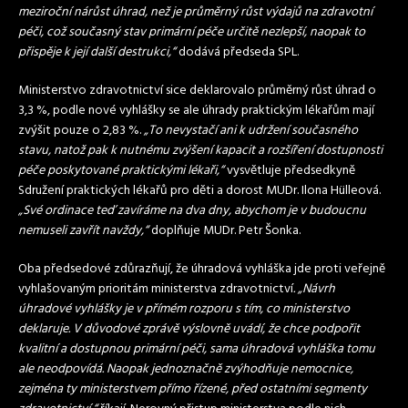
meziroční nárůst úhrad, než je průměrný růst výdajů na zdravotní
péči, což současný stav primární péče určitě nezlepší, naopak to
přispěje k její další destrukci,“
dodává předseda SPL.
Ministerstvo zdravotnictví sice deklarovalo průměrný růst úhrad o
3,3 %, podle nové vyhlášky se ale úhrady praktickým lékařům mají
zvýšit pouze o 2,83 %.
„To nevystačí ani k udržení současného
stavu, natož pak k nutnému zvýšení kapacit a rozšíření dostupnosti
péče poskytované praktickými lékaři,“
vysvětluje předsedkyně
Sdružení praktických lékařů pro děti a dorost MUDr. Ilona Hülleová.
„Své ordinace teď zavíráme na dva dny, abychom je v budoucnu
nemuseli zavřít navždy,“
doplňuje MUDr. Petr Šonka.
Oba předsedové zdůrazňují, že úhradová vyhláška jde proti veřejně
vyhlašovaným prioritám ministerstva zdravotnictví
. „Návrh
úhradové vyhlášky je v přímém rozporu s tím, co ministerstvo
deklaruje. V důvodové zprávě výslovně uvádí, že chce podpořit
kvalitní a dostupnou primární péči, sama úhradová vyhláška tomu
ale neodpovídá. Naopak jednoznačně zvýhodňuje nemocnice,
zejména ty ministerstvem přímo řízené, před ostatními segmenty