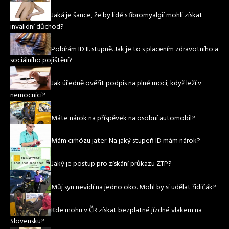
Jaká je šance, že by lidé s fibromyalgií mohli získat
invalidní důchod?
Pobírám ID II. stupně. Jak je to s placením zdravotního a
sociálního pojištění?
Jak úředně ověřit podpis na plné moci, když leží v
nemocnici?
Máte nárok na příspěvek na osobní automobil?
Mám cirhózu jater. Na jaký stupeň ID mám nárok?
Jaký je postup pro získání průkazu ZTP?
Můj syn nevidí na jedno oko. Mohl by si udělat řidičák?
Kde mohu v ČR získat bezplatné jízdné vlakem na
Slovensku?