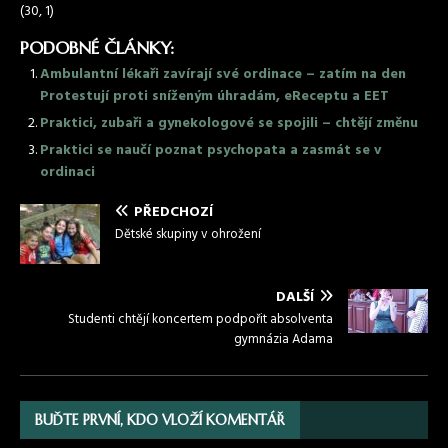
(30, 1)
PODOBNÉ ČLÁNKY:
Ambulantní lékaři zavírají své ordinace – zatím na den
Protestují proti sníženým úhradám, eReceptu a EET
Praktici, zubaři a gynekologové se spojili – chtějí změnu
Praktici se naučí poznat psychopata a zasmát se v
ordinaci
PŘEDCHOZÍ
Dětské skupiny v ohrožení
DALŠÍ
Studenti chtějí koncertem podpořit absolventa
gymnázia Adama
BUĎTE PRVNÍ, KDO VLOŽÍ KOMENTÁŘ