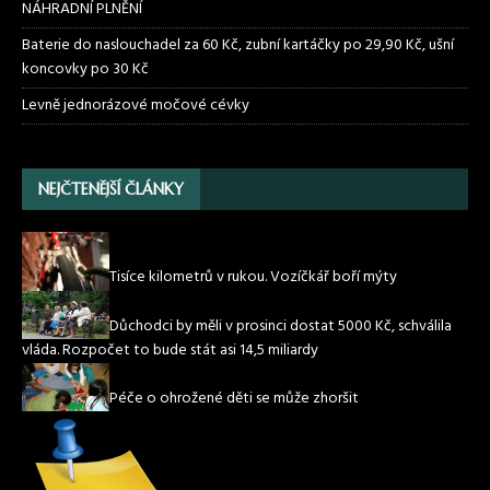
NÁHRADNÍ PLNĚNÍ
Baterie do naslouchadel za 60 Kč, zubní kartáčky po 29,90 Kč, ušní
koncovky po 30 Kč
Levně jednorázové močové cévky
NEJČTENĚJŠÍ ČLÁNKY
Tisíce kilometrů v rukou. Vozíčkář boří mýty
Důchodci by měli v prosinci dostat 5000 Kč, schválila
vláda. Rozpočet to bude stát asi 14,5 miliardy
Péče o ohrožené děti se může zhoršit