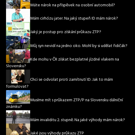
Máte nárok na příspěvek na osobní automobil?
Mám cirhózu jater. Na jaký stupeň ID mám nárok?
Jaký je postup pro získání průkazu ZTP?
Můj syn nevidí na jedno oko. Mohl by si udělat řidičák?
Kde mohu v ČR získat bezplatné jízdné vlakem na
Slovensku?
Chci se odvolat proti zamítnutí ID. Jak to mám
formulovat?
Musíme mít s průkazem ZTP/P na Slovensku dálniční
známku?
Mám invaliditu 2. stupně. Na jaké výhody mám nárok?
Jaké jsou výhody průkazu ZTP