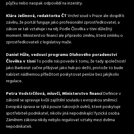
půjčku nebo naopak odpovědí na inzeráty.
Klára Ješinová, redaktorka ČT
Vrchní soud v Praze ale dospěl k
závěru, že portál funguje jako profesionální zprostředkovatel, a
zákon se tak vztahuje i na něj. Podle Člověka v tísni důležitý
moment. Ministerstvo financí ale připravilo změnu, která zmínku o
zprostředkovateli z legislativy maže.
Daniel Hůle, vedoucí programu Dluhového poradenství
Člověka v tísni
To podle nás povede k tomu, že tady společností
jako Bankerat začne přibývat jako hub po dešti, protože to bude
nabízet nádhernou příležitost poskytovat peníze bez jakýkoliv
regulace.
Petra Vodstrčilová, mluvčí, Ministerstvo financí
Definice v
zákoně se upravuje kvůli zajištění souladu s evropskou směrnicí.
Evropská úprava se týká pouze takových úvěrů, které poskytuje
spotřebiteli podnikatel, nikoliv jiná nepodnikající fyzická osoba.
Záměrem zákona nikdy nebylo regulovat vztahy mezi dvěma
nepodnikateli.