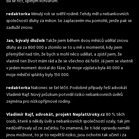
dá se říct, úplným lichvářům.
redaktorka
Minulý rok se svěřil rodině. Tehdy měl u nebankovních
společností dluhy za milion. Se zaplacením mu pomohli, jenže pak se
zadlužil znovu.
Jan, bývalý dlužník
Takže jsem během dvou měsíců udělal znovu
dluhy asi za 800 000 a zlomilo se to u mě v momentě, kdy jsem
přemýšlel nad tím, že bych si mohl něco udělat, a zjistil jsem, že
vlastně ten život mám rád a že se všechno dá řešit. Já jsem se vlastně
v jeden moment dostal do fáze, že moje výplata byla 40 000 a
moje měsíční splátky byly 150 000.
redaktorka
Nakonec se šel léčit. Podobné případy řeší advokát
Vladimír Rajf. Nový průzkum potvrdil riziko nebankovních úvěrů
zejména pro nízkopříjmové rodiny.
Vladimír Rajf, advokát, projekt NeplatUroky.cz
80 % těch
osob, které si někdy úvěr u nebankovních společností vzaly, tak jim
nedůvěřovaly už ze začátku. To znamená, že ti lidé opravdu neměli
jinou možnost, to je to největší riziko, jsou ochotni tak učinit i za