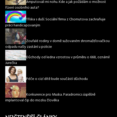
Amputovali mi nohu. Kde a jak požádám o možnost
řízení osobního auta?
Tříska s duší. Sociální firma z Chomutova zachraňuje
práci handicapovaným
Zoufalé rodiny v domě sužovaném shromažďovačkou
odpadu našly zastání u policie
Důchody od ledna vzrostou v průměru o 668, oznámil
Jurečka
Péče o cizí dítě bude součástí důchodu
Konkurence pro Muska. Paradromics úspěšně
implantoval čip do mozku člověka