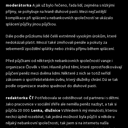
moderátorka
A jak už bylo řečeno, řada lidí, zejména s nízkými
příjmy, se pohybuje na hraně dluhové pasti. Mezi nejčastější
komplikace při splácení u nebankovních společností se ukázalo
splácení půjčky jinou půjčkou.
Dále podle průzkumu lidé čelili extrémně vysokým úrokům, které
nedokázali platit. Mnozí také zmiňovali penále a pokuty za
sebemenší zpoždění splátky nebo ztrátu příjmu během splácení.
Před půjčkami od některých nebankovních společností varuje i
organizace Člověk v tísni. Hlavně před těmi, které zprostředkovávají
půjčení peněz mezi dvěma lidmi. Některé z nich se totiž neřídí
zákonem o spotřebitelském úvěru, který dlužníky chrání. Dá se tak
podle organizace snadno spadnout do dluhové pasti.
redaktorka ČT
Potřebovala se odstěhovat od partnera i s dětmi.
Jako pracovnice v sociální sféře ale neměla peněz nazbyt, a tak si
půjčila 20 000.
Lenka, dlužnice
Vzhledem k mý minulosti, kterou
nechci úplně rozebírat, tak jediná možnost byla půjčit si někde u
nějaký nebankovní společnosti, tak jsem si na internetu našla