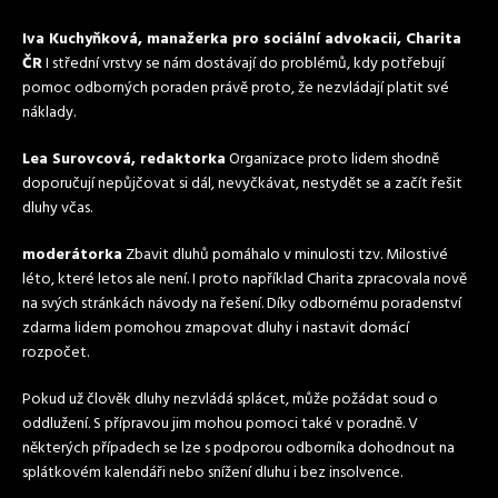
Iva Kuchyňková, manažerka pro sociální advokacii, Charita
ČR
I střední vrstvy se nám dostávají do problémů, kdy potřebují
pomoc odborných poraden právě proto, že nezvládají platit své
náklady.
Lea Surovcová, redaktorka
Organizace proto lidem shodně
doporučují nepůjčovat si dál, nevyčkávat, nestydět se a začít řešit
dluhy včas.
moderátorka
Zbavit dluhů pomáhalo v minulosti tzv. Milostivé
léto, které letos ale není. I proto například Charita zpracovala nově
na svých stránkách návody na řešení. Díky odbornému poradenství
zdarma lidem pomohou zmapovat dluhy i nastavit domácí
rozpočet.
Pokud už člověk dluhy nezvládá splácet, může požádat soud o
oddlužení. S přípravou jim mohou pomoci také v poradně. V
některých případech se lze s podporou odborníka dohodnout na
splátkovém kalendáři nebo snížení dluhu i bez insolvence.