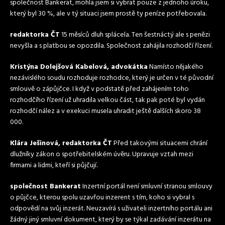
společnost Bankerat, mohla jsem si vybrat pouze z jednoho úroku,
který byl 30 %, ale v tý situaci jsem prostě ty peníze potřebovala.
redaktorka ČT
15 měsíců dluh splácela. Ten šestnáctý ale s penězi
nevyšla a s platbou se opozdila. Společnost zahájila rozhodčí řízení.
Kristýna Dolejšová Kabelová, advokátka
Namísto nějakého
nezávislého soudu rozhoduje rozhodce, který je určen v té původní
smlouvě o zápůjčce. I když v podstatě před zahájením toho
rozhodčího řízení už uhradila velkou část, tak pak poté byl vydán
rozhodčí nález a v exekuci musela uhradit ještě dalších skoro 38
000.
Klára Ješinová, redaktorka ČT
Před takovými situacemi chrání
dlužníky zákon o spotřebitelském úvěru. Upravuje vztah mezi
firmami a lidmi, kteří si půjčují.
společnost Bankerat
Inzertní portál není smluvní stranou smlouvy
o půjčce, kterou spolu uzavřou inzerent s tím, koho si vybral s
odpovědí na svůj inzerát. Neuzavírá s uživateli inzertního portálu ani
žádný jiný smluvní dokument, který by se týkal zadávání inzerátu na