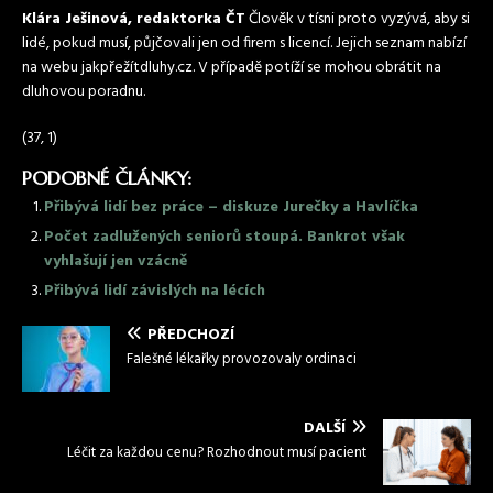
Klára Ješinová, redaktorka ČT
Člověk v tísni proto vyzývá, aby si
lidé, pokud musí, půjčovali jen od firem s licencí. Jejich seznam nabízí
na webu jakpřežítdluhy.cz. V případě potíží se mohou obrátit na
dluhovou poradnu.
(37, 1)
PODOBNÉ ČLÁNKY:
Přibývá lidí bez práce – diskuze Jurečky a Havlíčka
Počet zadlužených seniorů stoupá. Bankrot však
vyhlašují jen vzácně
Přibývá lidí závislých na lécích
PŘEDCHOZÍ
Falešné lékařky provozovaly ordinaci
DALŠÍ
Léčit za každou cenu? Rozhodnout musí pacient