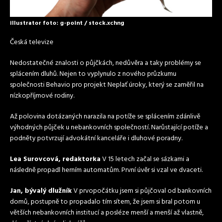
illustrator foto: g-point / stock.xchng
Česká televize
Nedostatečné znalosti o půjčkách, nedůvěra a taky problémy se
splácením dluhů. Nejen to vyplynulo z nového průzkumu
společnosti Behavio pro projekt Neplať úroky, který se zaměřil na
nízkopříjmové rodiny.
Až polovina dotázaných narazila na potíže se splácením zdánlivě
výhodných půjček u nebankovních společností. Narůstající potíže a
podněty potvrzují advokátní kanceláře i dluhové poradny.
Lea Surovcová, redaktorka
V 15 letech začal se sázkami a
následně propadl herním automatům. První úvěr si vzal ve dvaceti.
Jan, bývalý dlužník
V prvopočátku jsem si půjčoval od bankovních
domů, postupně to propadalo tím sítem, že jsem si bral potom u
větších nebankovních institucí a posléze menší a menší až vlastně,