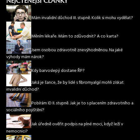
NEJČTENĚJŠÍ ČLÁNKY
Mám invalidní důchod III. stupně. Kolik si mohu vydělat?
Měním lékaře. Mám to zdůvodnit? A co karta?
Jsem osobou zdravotně znevýhodněnou. Na jaké
výhody mám nárok?
Kdy barvoslepý dostane ŘP?
Jaká je šance, že by lidé s fibromyalgií mohli získat
invalidní důchod?
Pobírám ID II. stupně. Jak je to s placením zdravotního a
sociálního pojištění?
Jak úředně ověřit podpis na plné moci, když leží v
nemocnici?