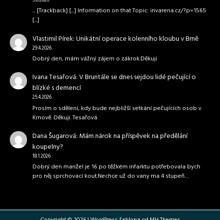
5.8.2026
... [Trackback] [...] Information on that Topic: invarena.cz/?p=1565
[...]
Vlastimil Pírek
:
Unikátní operace kolenního kloubu v Brně
29.4.2026
Dobrý den, mám vážný zájem o zákrok.Děkuji
Ivana Tesařová
:
V Bruntále se dnes sejdou lidé pečující o
blízké s demencí
25.4.2026
Prosím o sdělení, kdy bude nejbližší setkání pečujících osob v
Krnově. Děkuji. Tesařová
Dana Šugarová
:
Mám nárok na příspěvek na předělání
koupelny?
18.1.2026
Dobrý den manžel je 16 po těžkém infarktu potřebovala bych
pro něj sprchovací kout.Nechce už do vany ma 4 stupeň…