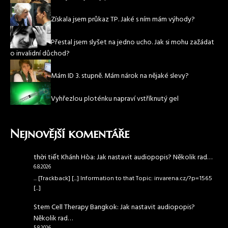
Získala jsem průkaz TP. Jaké s ním mám výhody?
Přestal jsem slyšet na jedno ucho. Jak si mohu zažádat
o invalidní důchod?
Mám ID 3. stupně. Mám nárok na nějaké slevy?
Vyhřezlou ploténku napraví vstříknutý gel
Nejnovější komentáře
thời tiết Khánh Hòa
:
Jak nastavit audiopopis? Několik rad…
6.8.2026
... [Trackback] [...] Information to that Topic: invarena.cz/?p=1565
[...]
Stem Cell Therapy Bangkok
:
Jak nastavit audiopopis?
Několik rad…