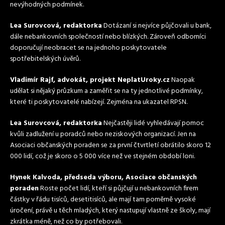
nevýhodných podmínek.
Lea Surovcová, redaktorka
Dotázaní si nejvíce půjčovali u bank,
dále nebankovních společností nebo blízkých. Zároveň odborníci
doporučují neobracet se na jednoho poskytovatele
spotřebitelských úvěrů.
Vladimír Rajf, advokát, projekt NeplatUroky.cz
Naopak
udělat si nějaký průzkum a zaměřit se na ty jednotlivé podmínky,
které ti poskytovatelé nabízejí. Zejména na ukazatel RPSN.
Lea Surovcová, redaktorka
Nejčastěji lidé vyhledávají pomoc
kvůli zadlužení u poradců nebo neziskových organizací. Jen na
Asociaci občanských poraden se za první čtvrtletí obrátilo skoro 12
000 lidí, což je skoro o 5 000 více než ve stejném období loni.
Hynek Kalvoda, předseda výboru, Asociace občanských
poraden
Roste počet lidí, kteří si půjčují u nebankovních firem
částky v řádu tisíců, desetitisíců, ale mají tam poměrně vysoké
úročení, právě u těch mladých, který nastupují vlastně ze školy, mají
zkrátka méně, než co by potřebovali.