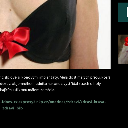
číslo dvě silikonovými implantáty. Měla dost malých prsou, která
Radost z objemného hrudníku nakonec vystřídal strach o holý
ékajícímu silikonu málem zemřela.
idnes-cz.ezproxy3.nkp.cz/onadnes/zdravi/zdravi-krasa-
_zdravi_bib