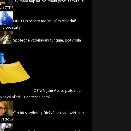
Jak mám napsat odvolání proti zamítnutí
zu ZTP?
ONKO Prostaty radí mužům ohledně
iny prostaty
Společné vzdělávání funguje, potvrdila
e
OSN: V jižní Asii se polovina
 vdává před 18. narozeninami
Čechů s brýlemi přibývá. Jak vidí svět lidé
í vadou?