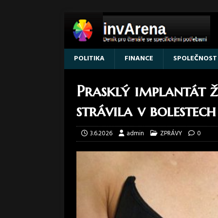
POLITIKA
FINANCE
SPOLEČNOST
Prasklý implantát 
strávila v bolestec
3.6.2026
admin
ZPRÁVY
0