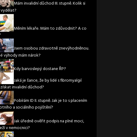
Mám invalidní důchod III. stupně. Kolik si
vydělat?
Měním lékaře. Mám to zdůvodnit? A co
?
Jsem osobou zdravotně znevýhodněnou.
ké výhody mám nárok?
Kdy barvoslepý dostane ŘP?
Jaká je šance, že by lidé s fibromyalgií
 získat invalidní důchod?
Pobírám ID II. stupně. Jak je to s placením
otního a sociálního pojištění?
Jak úředně ověřit podpis na plné moci,
leží v nemocnici?