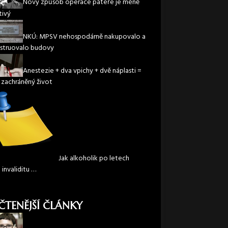
Nový způsob operace páteře je méně
tivý
NKÚ: MPSV nehospodárně nakupovalo a
struovalo budovy
Anestezie + dva vpichy + dvě náplasti =
 zachráněný život
Jak alkoholik po letech
l invaliditu …
ČTENĚJŠÍ ČLÁNKY