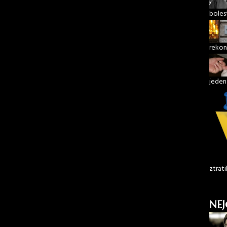
boles
rekon
jeden
ztrati
NEJ