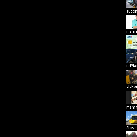
autom
mám 
udělat
vlake
mám 
Slove