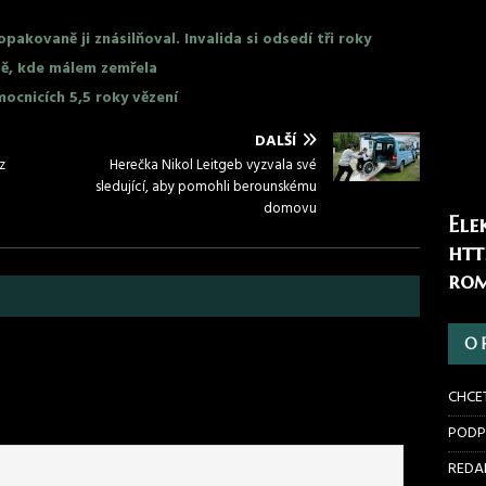
akovaně ji znásilňoval. Invalida si odsedí tři roky
tě, kde málem zemřela
ocnicích 5,5 roky vězení
DALŠÍ
z
Herečka Nikol Leitgeb vyzvala své
sledující, aby pomohli berounskému
domovu
Ele
htt
rom
O 
CHCE
PODP
REDAK