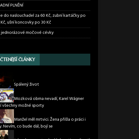
ADNÍ PLNĚNÍ
ie do naslouchadel za 60 Kč, zubní kartáčky po
 Kč, ušní koncovky po 30 Kč
 jednorázové močové cévky
JČTENĚJŠÍ ČLÁNKY
Spálený život
Mozková obrna nevadí, Karel Wágner
í všechny možné sporty
Manžel měl mrtvici. Žena přišla o práci i
. Nevím, co bude dál, bojí se