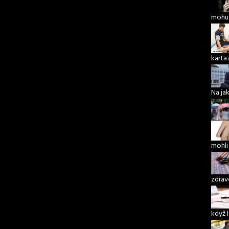
mohu 
karta
Na ja
mohli
zdrav
když 