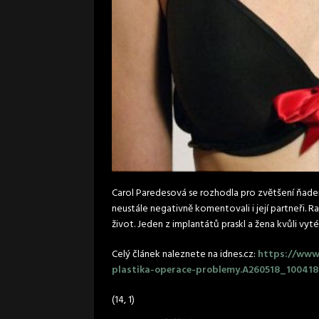
Carol Paredesová se rozhodla pro zvětšení ňader 
neustále negativně komentovali i její partneři. 
život. Jeden z implantátů praskl a žena kvůli vyt
Celý článek naleznete na idnes.cz:
https://www-
plastika-operace-problemy.A260518_100418
(14, 1)