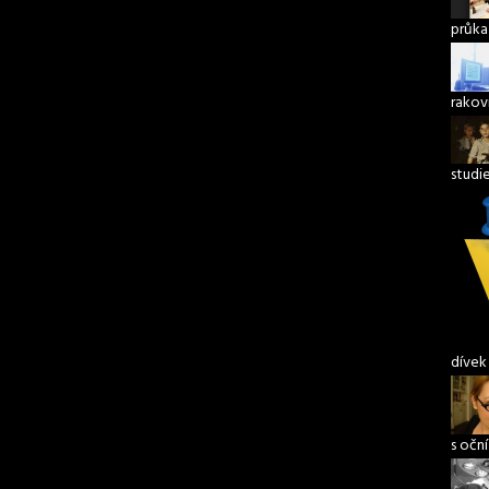
průka
rakov
studi
dívek
s očn