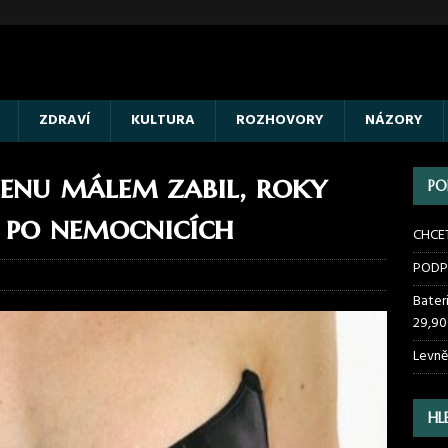
ZDRAVÍ
KULTURA
ROZHOVORY
NÁZORY
ženu málem zabil, roky
PO
h po nemocnicích
CHCE
PODP
Bater
29,90
Levně
HL