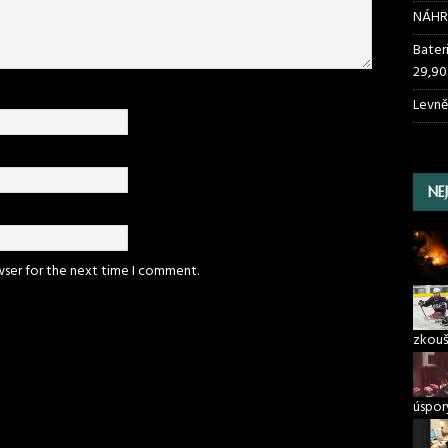
NÁHR
Bater
29,90
Levně
NE
wser for the next time I comment.
zkouš
úspory