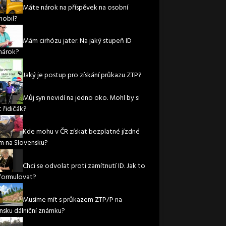
Máte nárok na příspěvek na osobní
obil?
Mám cirhózu jater. Na jaký stupeň ID
nárok?
Jaký je postup pro získání průkazu ZTP?
Můj syn nevidí na jedno oko. Mohl by si
 řidičák?
Kde mohu v ČR získat bezplatné jízdné
m na Slovensku?
Chci se odvolat proti zamítnutí ID. Jak to
formulovat?
Musíme mít s průkazem ZTP/P na
nsku dálniční známku?