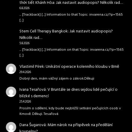
thời tiết Khánh Hòa
:
Jak nastavit audiopopis? Několik rad…
6.8.2026
... [Trackback] [...] Information to that Topic: invarena.cz/?p=1565
[...]
Stem Cell Therapy Bangkok
:
Jak nastavit audiopopis?
Několik rad…
5.8.2026
... [Trackback] [...] Information on that Topic: invarena.cz/?p=1565
[...]
Vlastimil Pírek
:
Unikátní operace kolenního kloubu v Brně
29.4.2026
Dobrý den, mám vážný zájem o zákrok.Děkuji
Ivana Tesařová
:
V Bruntále se dnes sejdou lidé pečující o
blízké s demencí
25.4.2026
Prosím o sdělení, kdy bude nejbližší setkání pečujících osob v
Krnově. Děkuji. Tesařová
Dana Šugarová
:
Mám nárok na příspěvek na předělání
koupelny?