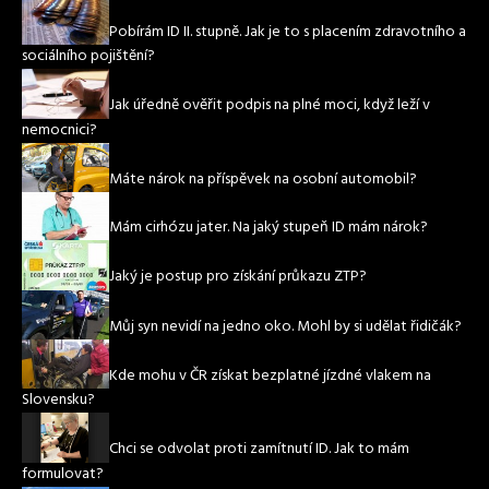
Pobírám ID II. stupně. Jak je to s placením zdravotního a
sociálního pojištění?
Jak úředně ověřit podpis na plné moci, když leží v
nemocnici?
Máte nárok na příspěvek na osobní automobil?
Mám cirhózu jater. Na jaký stupeň ID mám nárok?
Jaký je postup pro získání průkazu ZTP?
Můj syn nevidí na jedno oko. Mohl by si udělat řidičák?
Kde mohu v ČR získat bezplatné jízdné vlakem na
Slovensku?
Chci se odvolat proti zamítnutí ID. Jak to mám
formulovat?