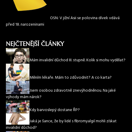
OSN: V jižní Asii se polovina dívek vdává
před 18. narozeninami
NEJČTENĚJŠÍ ČLÁNKY
Mám invalidní důchod III. stupně. Kolik si mohu vydělat?
Měním lékaře. Mám to zdůvodnit? A co karta?
Jsem osobou zdravotně znevýhodněnou. Na jaké
výhody mám nárok?
Kdy barvoslepý dostane ŘP?
Jaká je šance, že by lidé s fibromyalgií mohli získat
invalidní důchod?