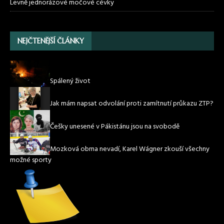
Levně jednorázové močové cévky
NEJČTENĚJŠÍ ČLÁNKY
Spálený život
Jak mám napsat odvolání proti zamítnutí průkazu ZTP?
Češky unesené v Pákistánu jsou na svobodě
Mozková obrna nevadí, Karel Wágner zkouší všechny
možné sporty