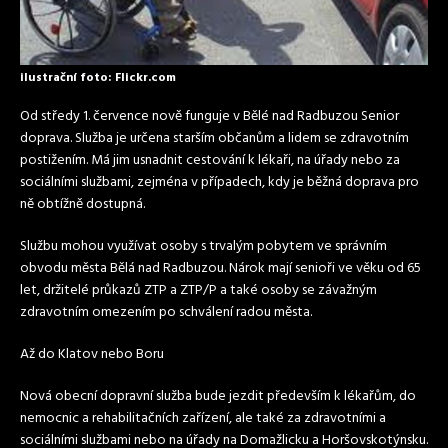
ilustrační foto: Flickr.com
Od středy 1. července nově funguje v Bělé nad Radbuzou Senior
doprava. Služba je určena starším občanům a lidem se zdravotním
postižením. Má jim usnadnit cestování k lékaři, na úřady nebo za
sociálními službami, zejména v případech, kdy je běžná doprava pro
ně obtížně dostupná.
Službu mohou využívat osoby s trvalým pobytem ve správním
obvodu města Bělá nad Radbuzou. Nárok mají senioři ve věku od 65
let, držitelé průkazů ZTP a ZTP/P a také osoby se závažným
zdravotním omezením po schválení radou města.
Až do Klatov nebo Boru
Nová obecní dopravní služba bude jezdit především k lékařům, do
nemocnic a rehabilitačních zařízení, ale také za zdravotními a
sociálními službami nebo na úřady na Domažlicku a Horšovskotýnsku.