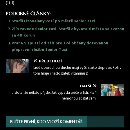
(11, 1)
PODOBNÉ ČLÁNKY:
Starší Litovelany vozí po městě senior taxi
Zlín zavede Senior taxi. Starší obyvatelé města se svezou
za 40 korun
Praha 9 spustí od září pro své občany dotovanou
přepravní službu Senior Taxi
PŘEDCHOZÍ
Lidé s poruchou sluchu mají vyšší riziko deprese. Roli v
tom hraje i nedostatek vitaminu D
DALŠÍ
Jistota, že někdo přijde. Jak vypadá péče o lidi, kteří
nemohou zůstat sami
BUĎTE PRVNÍ, KDO VLOŽÍ KOMENTÁŘ