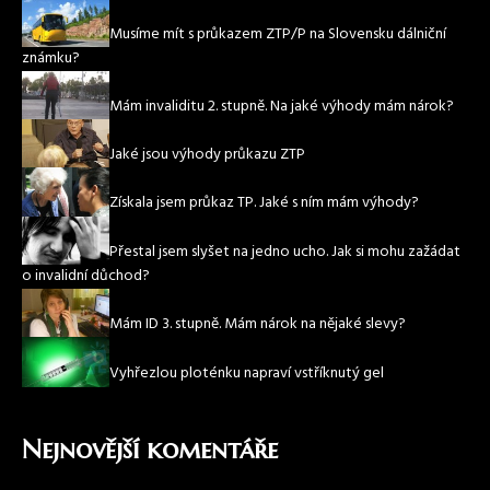
Musíme mít s průkazem ZTP/P na Slovensku dálniční
známku?
Mám invaliditu 2. stupně. Na jaké výhody mám nárok?
Jaké jsou výhody průkazu ZTP
Získala jsem průkaz TP. Jaké s ním mám výhody?
Přestal jsem slyšet na jedno ucho. Jak si mohu zažádat
o invalidní důchod?
Mám ID 3. stupně. Mám nárok na nějaké slevy?
Vyhřezlou ploténku napraví vstříknutý gel
Nejnovější komentáře