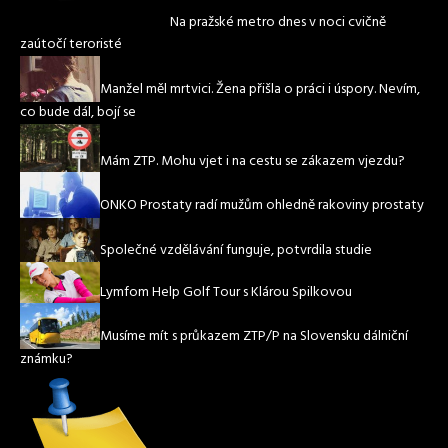
Na pražské metro dnes v noci cvičně
zaútočí teroristé
Manžel měl mrtvici. Žena přišla o práci i úspory. Nevím,
co bude dál, bojí se
Mám ZTP. Mohu vjet i na cestu se zákazem vjezdu?
ONKO Prostaty radí mužům ohledně rakoviny prostaty
Společné vzdělávání funguje, potvrdila studie
Lymfom Help Golf Tour s Klárou Spilkovou
Musíme mít s průkazem ZTP/P na Slovensku dálniční
známku?