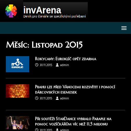
Měsíc:
Listopad 2015
Rokycany: Euroklíč opět zdarma
30.11.2015
admin
Prahu lze před Vánocemi rozsvítit i pomocí
dárcovských esemesek
30.11.2015
admin
Při soutěži StarDance vybralo Paraple na
pomoc vozíčkářům víc než 11,5 milionu
30.11.2015
admin