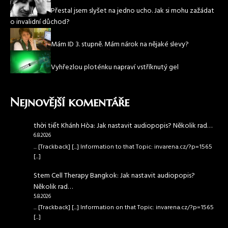
Přestal jsem slyšet na jedno ucho. Jak si mohu zažádat
o invalidní důchod?
Mám ID 3. stupně. Mám nárok na nějaké slevy?
Vyhřezlou ploténku napraví vstříknutý gel
Nejnovější komentáře
thời tiết Khánh Hòa
:
Jak nastavit audiopopis? Několik rad…
6.8.2026
... [Trackback] [...] Information to that Topic: invarena.cz/?p=1565
[...]
Stem Cell Therapy Bangkok
:
Jak nastavit audiopopis?
Několik rad…
5.8.2026
... [Trackback] [...] Information on that Topic: invarena.cz/?p=1565
[...]