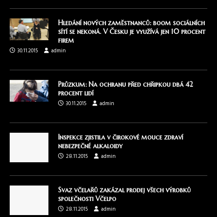
Hledání nových zaměstnanců: boom sociálních
sítí se nekoná. V Česku je využívá jen 10 procent
firem
30.11.2015
admin
Průzkum: Na ochranu před chřipkou dbá 42
procent lidí
30.11.2015
admin
Inspekce zjistila v čirokové mouce zdraví
nebezpečné alkaloidy
28.11.2015
admin
Svaz včelařů zakázal prodej všech výrobků
společnosti Včelpo
28.11.2015
admin