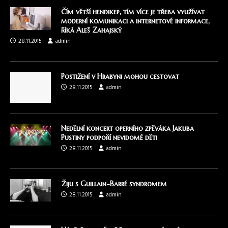
Čím větší hendikep, tím více je třeba využívat
moderní komunikaci a internetové informace,
říká Aleš Zahajský
28.11.2015
admin
Postižení v Hrabyni mohou cestovat
28.11.2015
admin
Nedělní koncert operního zpěváka Jakuba
Pustiny podpoří nevidomé děti
28.11.2015
admin
Žiju s Guillain-Barré syndromem
28.11.2015
admin