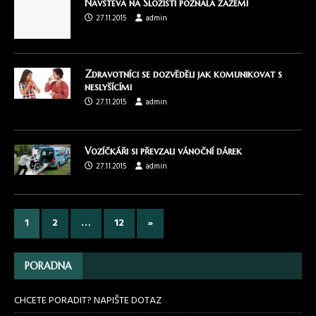
Návštěva na Složišti poznala zázemí
27.11.2015
admin
Zdravotníci se dozvěděli jak komunikovat s
neslyšícími
27.11.2015
admin
Vozíčkáři si převzali vánoční dárek
27.11.2015
admin
1
2
…
12
»
PORADNA
CHCETE PORADIT? NAPIŠTE DOTAZ