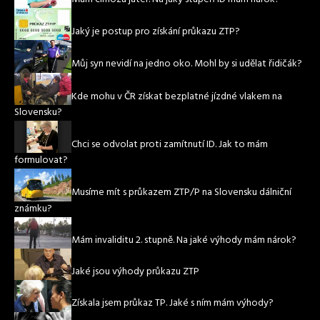
Jaký je postup pro získání průkazu ZTP?
Můj syn nevidí na jedno oko. Mohl by si udělat řidičák?
Kde mohu v ČR získat bezplatné jízdné vlakem na
Slovensku?
Chci se odvolat proti zamítnutí ID. Jak to mám
formulovat?
Musíme mít s průkazem ZTP/P na Slovensku dálniční
známku?
Mám invaliditu 2. stupně. Na jaké výhody mám nárok?
Jaké jsou výhody průkazu ZTP
Získala jsem průkaz TP. Jaké s ním mám výhody?