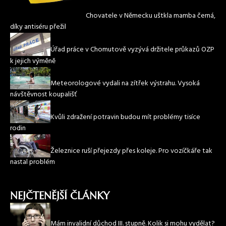
Chovatele v Německu uštkla mamba černá,
díky antiséru přežil
Úřad práce v Chomutově vyzývá držitele průkazů OZP
k jejich výměně
Meteorologové vydali na zítřek výstrahu. Vysoká
návštěvnost koupališť
Kvůli zdražení potravin budou mít problémy tisíce
rodin
Železnice ruší přejezdy přes koleje. Pro vozíčkáře tak
nastal problém
NEJČTENĚJŠÍ ČLÁNKY
Mám invalidní důchod III. stupně. Kolik si mohu vydělat?