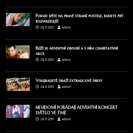
Pokud spíte na pravé straně postele, budete prý
rozmrzelejší
28.11.2015
admin
Blíží se adventní období a s ním charitativní
akce
28.11.2015
admin
Volejbalisté draží extraligové dresy
28.11.2015
admin
NEVIDOMÍ POŘÁDAJÍ ADVENTNÍ KONCERT
SVĚTLO VE TMĚ
28.11.2015
admin