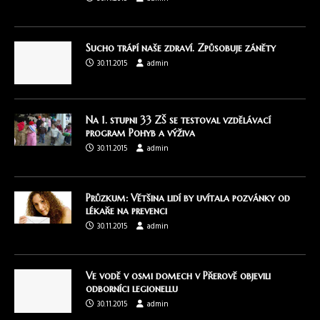
Sucho trápí naše zdraví. Způsobuje záněty
30.11.2015
admin
Na 1. stupni 33 ZŠ se testoval vzdělávací
program Pohyb a výživa
30.11.2015
admin
Průzkum: Většina lidí by uvítala pozvánky od
lékaře na prevenci
30.11.2015
admin
Ve vodě v osmi domech v Přerově objevili
odborníci legionellu
30.11.2015
admin