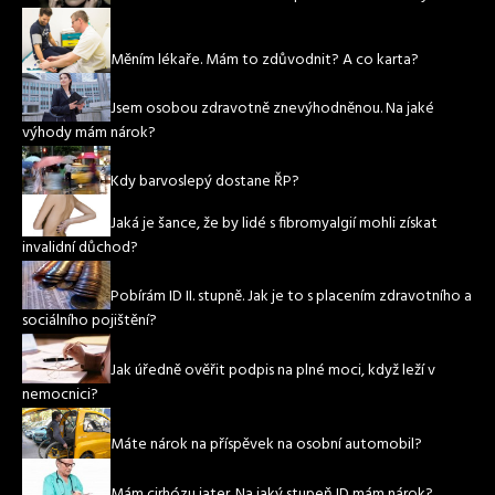
Měním lékaře. Mám to zdůvodnit? A co karta?
Jsem osobou zdravotně znevýhodněnou. Na jaké
výhody mám nárok?
Kdy barvoslepý dostane ŘP?
Jaká je šance, že by lidé s fibromyalgií mohli získat
invalidní důchod?
Pobírám ID II. stupně. Jak je to s placením zdravotního a
sociálního pojištění?
Jak úředně ověřit podpis na plné moci, když leží v
nemocnici?
Máte nárok na příspěvek na osobní automobil?
Mám cirhózu jater. Na jaký stupeň ID mám nárok?