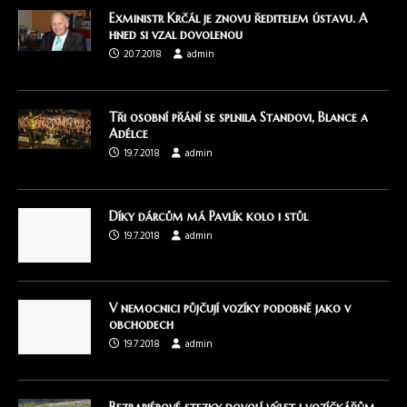
Exministr Krčál je znovu ředitelem ústavu. A
hned si vzal dovolenou
20.7.2018
admin
Tři osobní přání se splnila Standovi, Blance a
Adélce
19.7.2018
admin
Díky dárcům má Pavlík kolo i stůl
19.7.2018
admin
V nemocnici půjčují vozíky podobně jako v
obchodech
19.7.2018
admin