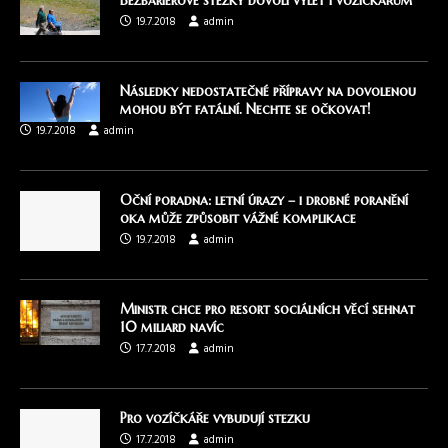
Bezbariérové stezky dovolí výlet i vozíčkářům
19.7.2018
admin
Následky nedostatečné přípravy na dovolenou
mohou být fatální. Nechte se očkovat!
19.7.2018
admin
Oční poradna: letní úrazy – i drobné poranění
oka může způsobit vážné komplikace
19.7.2018
admin
Ministr chce pro resort sociálních věcí sehnat
10 miliard navíc
17.7.2018
admin
Pro vozíčkáře vybudují stezku
17.7.2018
admin