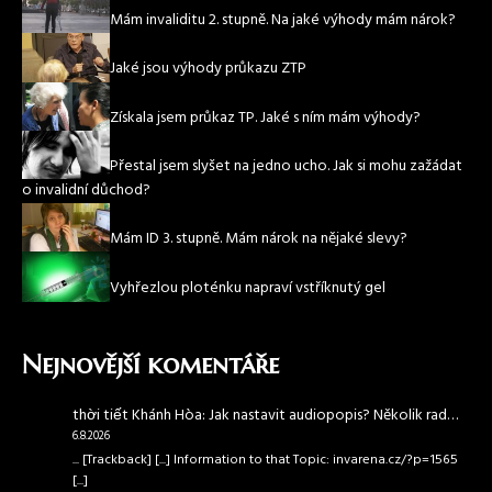
Mám invaliditu 2. stupně. Na jaké výhody mám nárok?
Jaké jsou výhody průkazu ZTP
Získala jsem průkaz TP. Jaké s ním mám výhody?
Přestal jsem slyšet na jedno ucho. Jak si mohu zažádat
o invalidní důchod?
Mám ID 3. stupně. Mám nárok na nějaké slevy?
Vyhřezlou ploténku napraví vstříknutý gel
Nejnovější komentáře
thời tiết Khánh Hòa
:
Jak nastavit audiopopis? Několik rad…
6.8.2026
... [Trackback] [...] Information to that Topic: invarena.cz/?p=1565
[...]