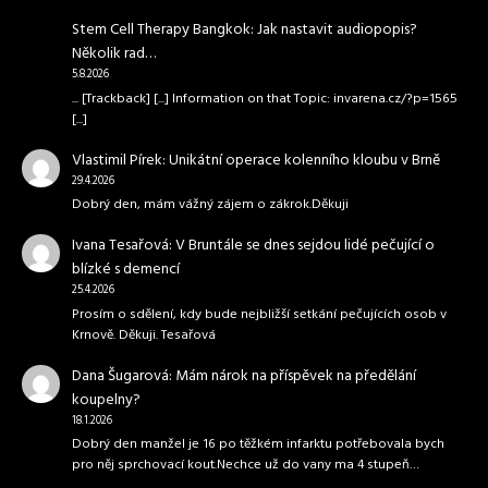
Stem Cell Therapy Bangkok
:
Jak nastavit audiopopis?
Několik rad…
5.8.2026
... [Trackback] [...] Information on that Topic: invarena.cz/?p=1565
[...]
Vlastimil Pírek
:
Unikátní operace kolenního kloubu v Brně
29.4.2026
Dobrý den, mám vážný zájem o zákrok.Děkuji
Ivana Tesařová
:
V Bruntále se dnes sejdou lidé pečující o
blízké s demencí
25.4.2026
Prosím o sdělení, kdy bude nejbližší setkání pečujících osob v
Krnově. Děkuji. Tesařová
Dana Šugarová
:
Mám nárok na příspěvek na předělání
koupelny?
18.1.2026
Dobrý den manžel je 16 po těžkém infarktu potřebovala bych
pro něj sprchovací kout.Nechce už do vany ma 4 stupeň…