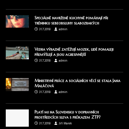
Speciálně navržené kuchyně pomáhají při
tréninku sebeobsluhy slabozrakých
31.7.2018
admin
Vedra výrazně zatěžují mozek, lidé pomaleji
přemýšlejí a jsou agresivnější
31.7.2018
admin
Ministryní práce a sociálních věcí se stala Jana
Maláčová
31.7.2018
admin
Platí mi na Slovensku v dopravních
prostředcích sleva s průkazem ZTP?
31.7.2018
Jiří Marek