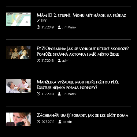
Mám ID 2. stupně. Mohu mít nárok na průkaz
ZTP?
31.7.2018
Jiří Marek
FYZIOporadna: Jak se vyhnout dětské skolióze?
Pomůže správná aktovka i míč místo židle
31.7.2018
admin
Manželka vyžaduje mou nepřetržitou péči.
Existuje nějaká forma podpory?
31.7.2018
Jiří Marek
Záchranáři umějí poradit, jak se lze léčit doma
20.7.2018
admin