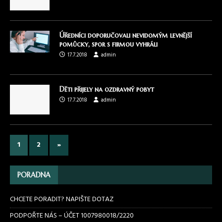
Úředníci doporučovali nevidomým levnější
pomůcky, spor s firmou vyhráli
17.7.2018
admin
Děti přijely na ozdravný pobyt
17.7.2018
admin
1
2
»
PORADNA
CHCETE PORADIT? NAPIŠTE DOTAZ
PODPOŘTE NÁS – ÚČET 1007980018/2220