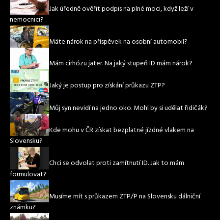
Jak úředně ověřit podpis na plné moci, když leží v
nemocnici?
Máte nárok na příspěvek na osobní automobil?
Mám cirhózu jater. Na jaký stupeň ID mám nárok?
Jaký je postup pro získání průkazu ZTP?
Můj syn nevidí na jedno oko. Mohl by si udělat řidičák?
Kde mohu v ČR získat bezplatné jízdné vlakem na
Slovensku?
Chci se odvolat proti zamítnutí ID. Jak to mám
formulovat?
Musíme mít s průkazem ZTP/P na Slovensku dálniční
známku?