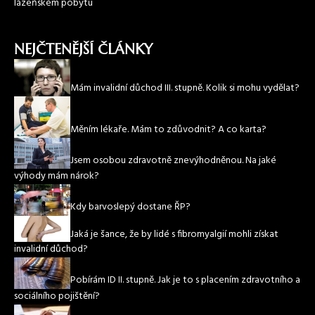
lázeňském pobytu
NEJČTENĚJŠÍ ČLÁNKY
Mám invalidní důchod III. stupně. Kolik si mohu vydělat?
Měním lékaře. Mám to zdůvodnit? A co karta?
Jsem osobou zdravotně znevýhodněnou. Na jaké
výhody mám nárok?
Kdy barvoslepý dostane ŘP?
Jaká je šance, že by lidé s fibromyalgií mohli získat
invalidní důchod?
Pobírám ID II. stupně. Jak je to s placením zdravotního a
sociálního pojištění?