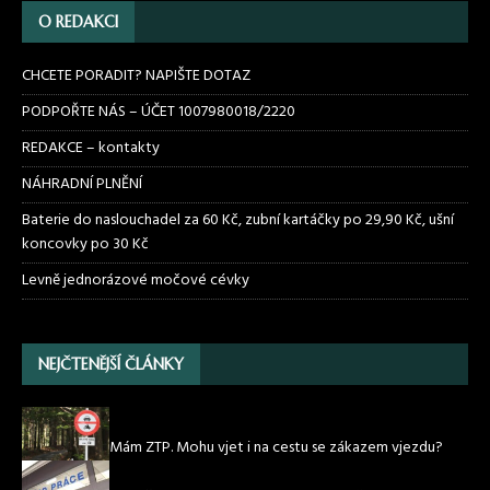
O REDAKCI
CHCETE PORADIT? NAPIŠTE DOTAZ
PODPOŘTE NÁS – ÚČET 1007980018/2220
REDAKCE – kontakty
NÁHRADNÍ PLNĚNÍ
Baterie do naslouchadel za 60 Kč, zubní kartáčky po 29,90 Kč, ušní
koncovky po 30 Kč
Levně jednorázové močové cévky
NEJČTENĚJŠÍ ČLÁNKY
Mám ZTP. Mohu vjet i na cestu se zákazem vjezdu?