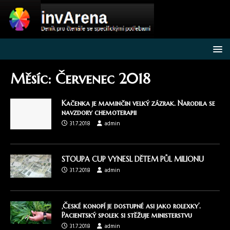
Měsíc:
Červenec 2018
Kačenka je maminčin velký zázrak. Narodila se
navzdory chemoterapii
31.7.2018
admin
STOUPA CUP VYNESL DĚTEM PŮL MILIONU
31.7.2018
admin
‚České konopí je dostupné asi jako rolexky’.
Pacientský spolek si stěžuje ministerstvu
31.7.2018
admin