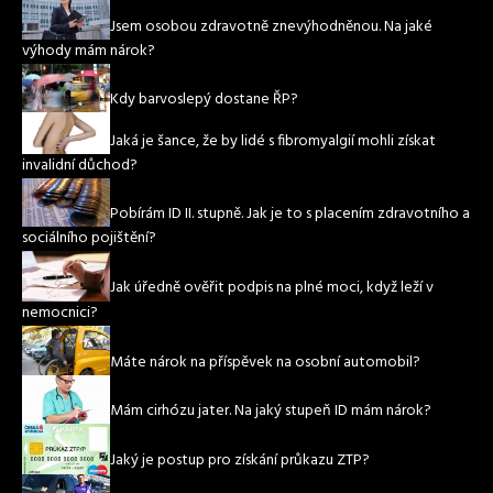
Jsem osobou zdravotně znevýhodněnou. Na jaké
výhody mám nárok?
Kdy barvoslepý dostane ŘP?
Jaká je šance, že by lidé s fibromyalgií mohli získat
invalidní důchod?
Pobírám ID II. stupně. Jak je to s placením zdravotního a
sociálního pojištění?
Jak úředně ověřit podpis na plné moci, když leží v
nemocnici?
Máte nárok na příspěvek na osobní automobil?
Mám cirhózu jater. Na jaký stupeň ID mám nárok?
Jaký je postup pro získání průkazu ZTP?