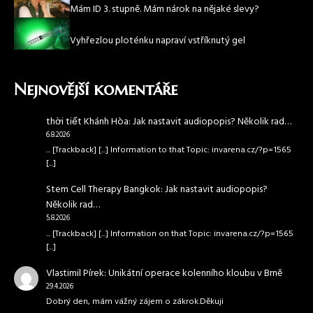
Mám ID 3. stupně. Mám nárok na nějaké slevy?
Vyhřezlou ploténku napraví vstříknutý gel
Nejnovější komentáře
thời tiết Khánh Hòa
:
Jak nastavit audiopopis? Několik rad…
6.8.2026
... [Trackback] [...] Information to that Topic: invarena.cz/?p=1565
[...]
Stem Cell Therapy Bangkok
:
Jak nastavit audiopopis?
Několik rad…
5.8.2026
... [Trackback] [...] Information on that Topic: invarena.cz/?p=1565
[...]
Vlastimil Pírek
:
Unikátní operace kolenního kloubu v Brně
29.4.2026
Dobrý den, mám vážný zájem o zákrok.Děkuji