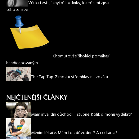
Vědci testují chytré hodinky, které umí zjistit
těhotenství
Chomutovští školáci pomáhají
handicapovaným
The Tap Tap. Z mostu střemhlav na vozíku
NEJČTENĚJŠÍ ČLÁNKY
Mám invalidní důchod III. stupně. Kolik si mohu vydělat?
Měním lékaře. Mám to zdůvodnit? A co karta?