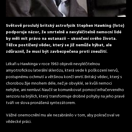
Světově proslulý britský astrofyzik Stephen Hawking (foto)
podporuje názor, že smrtelně a nevyléčitelně nemocní lidé
by měli mít právo na eutanazii – ukončení svého života.
Těžce postižený vědec, který se již nemůže hýbat, ale
zdůraznil, že musí být zavbezpečena proti zneužití.
Lékaři u Hawkinga v roce 1963 objevili nevyléčitelnou
amyotrofickou laterální sklerózu, která vede k poškození nervů,
postupnému ochrnutí a většinou končí smrtí. Britský vědec, který s
chorobou žije mnohem déle, než je obvyklé, se kvůli nemoci
nehýbe, ani nemluví. Naučil se komunikovat pomocí infračerveného
senzoru na brýlích, který transformuje drobné pohyby na jeho pravé
tváři ve slova pronášená syntezátorem.
Vážné onemocnění mu ale nezabránilo v tom, aby pokračoval ve
vědecké práci.