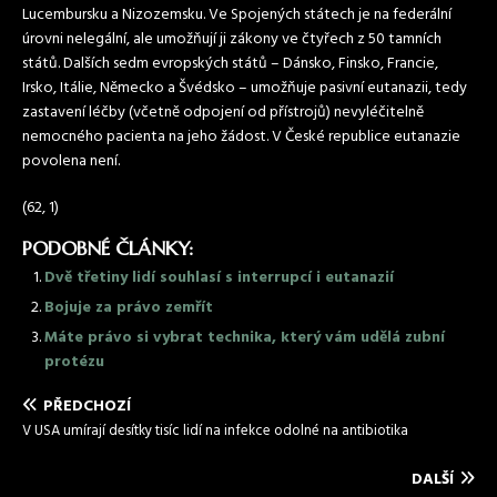
Lucembursku a Nizozemsku. Ve Spojených státech je na federální
úrovni nelegální, ale umožňují ji zákony ve čtyřech z 50 tamních
států. Dalších sedm evropských států – Dánsko, Finsko, Francie,
Irsko, Itálie, Německo a Švédsko – umožňuje pasivní eutanazii, tedy
zastavení léčby (včetně odpojení od přístrojů) nevyléčitelně
nemocného pacienta na jeho žádost. V České republice eutanazie
povolena není.
(62, 1)
PODOBNÉ ČLÁNKY:
Dvě třetiny lidí souhlasí s interrupcí i eutanazií
Bojuje za právo zemřít
Máte právo si vybrat technika, který vám udělá zubní
protézu
PŘEDCHOZÍ
V USA umírají desítky tisíc lidí na infekce odolné na antibiotika
DALŠÍ