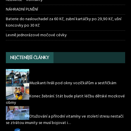
NÁHRADNÍ PLNĚNÍ
Baterie do naslouchadel za 60 Kč, zubní kartáčky po 29,90 Kč, ušní
koncovky po 30 Kč
Levně jednorázové močové cévky
NEJČTENĚJŠÍ ČLÁNKY
Muzikanti hráli pod okny vozíčkářům a sestřičkám
Konec žebrání. Stát bude platit léčbu dětské mozkové
obrny
Otužování a přírodní vitamíny ve století stresu nestačí:
se ztrátou imunity se musí bojovat i…