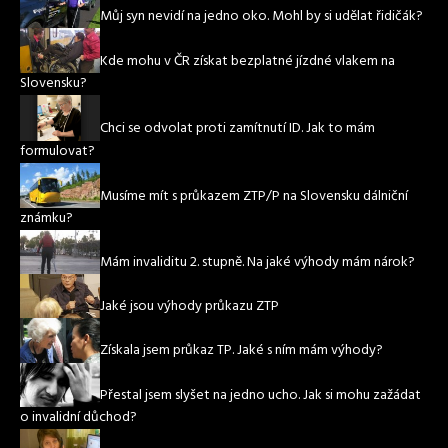
Můj syn nevidí na jedno oko. Mohl by si udělat řidičák?
Kde mohu v ČR získat bezplatné jízdné vlakem na
Slovensku?
Chci se odvolat proti zamítnutí ID. Jak to mám
formulovat?
Musíme mít s průkazem ZTP/P na Slovensku dálniční
známku?
Mám invaliditu 2. stupně. Na jaké výhody mám nárok?
Jaké jsou výhody průkazu ZTP
Získala jsem průkaz TP. Jaké s ním mám výhody?
Přestal jsem slyšet na jedno ucho. Jak si mohu zažádat
o invalidní důchod?