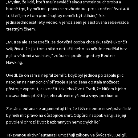
„Myslím, že lidé, kteří mají nevyléčitelnou smrtelnou chorobu a
hodně trpí, by měli mít právo se rozhodnout pro ukončení života. A
ti, kteří jim v tom pomáhají, by neměli být stíháni,“ řekl
jednasedmdesátiletý vědec, v jehož zemi je asistovaná sebevražda
trestným činem.
„Musí se ale zabezpečit, že dotyčná osoba chce skutečně ukončit
svůj život, že ji k tomu nikdo netlačil, nebo to někdo neudělal bez
jejího vědomí a souhlasu,“ zdůraznil podle agentury Reuters
Hawking.
Uvedl, že on sám si nepřál zemřít, když byl jednou po zápalu plic
napojen na nemocniční přístroje a jeho žena dostala možnost
přístroje vypnout, a ukončit tak jeho život. Tvrdí, že klíčem k jeho
dosavadnímu přežití je jeho aktivní myšlení a smysl pro humor.
Zastánci eutanazie argumentují tím, že těžce nemocní svéprávní lidé
by měli mít právo na důstojnou smrt. Odpůrci naopak varují, že její
povolení ohrozí život bezbranných nemocných lidí.
Takzvanou aktivní eutanazii umožňují zákony ve Švýcarsku, Belgii,