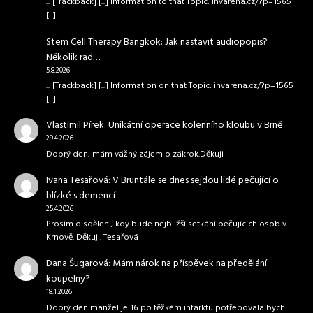
... [Trackback] [...] Information to that Topic: invarena.cz/?p=1565
[...]
Stem Cell Therapy Bangkok
:
Jak nastavit audiopopis?
Několik rad…
5.8.2026
... [Trackback] [...] Information on that Topic: invarena.cz/?p=1565
[...]
Vlastimil Pírek
:
Unikátní operace kolenního kloubu v Brně
29.4.2026
Dobrý den, mám vážný zájem o zákrok.Děkuji
Ivana Tesařová
:
V Bruntále se dnes sejdou lidé pečující o
blízké s demencí
25.4.2026
Prosím o sdělení, kdy bude nejbližší setkání pečujících osob v
Krnově. Děkuji. Tesařová
Dana Šugarová
:
Mám nárok na příspěvek na předělání
koupelny?
18.1.2026
Dobrý den manžel je 16 po těžkém infarktu potřebovala bych