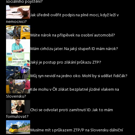
sociálního pojištění?
Jak úředně ověřit podpis na plné moci, když leží v
nemocnici?
Máte nárok na příspěvek na osobní automobil?
Mám cirhózu jater. Na jaký stupeň ID mám nárok?
Jaký je postup pro získání průkazu ZTP?
Můj syn nevidí na jedno oko. Mohl by si udělat řidičák?
Kde mohu v ČR získat bezplatné jízdné vlakem na
Slovensku?
Chci se odvolat proti zamítnutí ID. Jak to mám
formulovat?
Musíme mít s průkazem ZTP/P na Slovensku dálniční