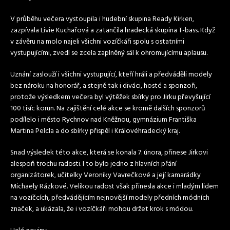
V průběhu večera vystoupila i hudební skupina Ready Kirken,
zazpívala Livie Kuchařová a zatančila hradecká skupina T-bass. Když
v závěru na molo najeli všichni vozíčkáři spolu s ostatními
vystupujícími, zvedl se zcela zaplněný sál k ohromujícímu aplausu.
Uznání zaslouží i všichni vystupující, kteří hráli a předváděli modely
bez nároku na honorář, a stejně tak i diváci, hosté a sponzoři,
protože výsledkem večera byl výtěžek sbírky pro Jirku převyšující
100 tisíc korun. Na zajištění celé akce se kromě dalších sponzorů
podílelo i město Rychnov nad Kněžnou, gymnázium Františka
Martina Pelcla a do sbírky přispěl i Královéhradecký kraj.
Snad výsledek této akce, která se konala 7. února, přinese Jirkovi
alespoň trochu radosti. I to bylo jedno z hlavních přání
organizátorek, učitelky Veroniky Vavrečkové a její kamarádky
Michaely Rázkové. Velikou radost však přinesla akce i mladým lidem
na vozíčcích, předvádějícím nejnovější modely předních módních
značek, a ukázala, že i vozíčkáři mohou držet krok s módou.