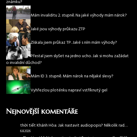
známku?
Mám invaliditu 2. stupně. Na jaké výhody mám nárok?
Jaké jsou výhody průkazu ZTP
Získala jsem průkaz TP. Jaké s ním mám výhody?
Přestal jsem slyšet na jedno ucho. Jak si mohu zažádat
o invalidní důchod?
Mám ID 3. stupně. Mám nárok na nějaké slevy?
Vyhřezlou ploténku napraví vstříknutý gel
Nejnovější komentáře
thời tiết Khánh Hòa
:
Jak nastavit audiopopis? Několik rad…
6.8.2026