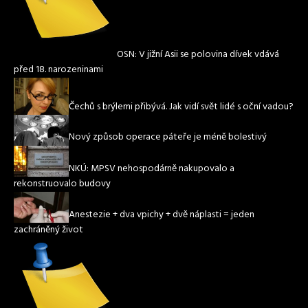
OSN: V jižní Asii se polovina dívek vdává
před 18. narozeninami
Čechů s brýlemi přibývá. Jak vidí svět lidé s oční vadou?
Nový způsob operace páteře je méně bolestivý
NKÚ: MPSV nehospodárně nakupovalo a
rekonstruovalo budovy
Anestezie + dva vpichy + dvě náplasti = jeden
zachráněný život