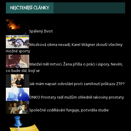
NEJČTENĚJŠÍ ČLÁNKY
Spálený život
Mozková obrna nevadí, Karel Wágner zkouší všechny
možné sporty
Manžel měl mrtvici. Žena přišla o práci i úspory. Nevím,
co bude dál, bojí se
Jak mám napsat odvolání proti zamítnutí průkazu ZTP?
ONKO Prostaty radí mužům ohledně rakoviny prostaty
Společné vzdělávání funguje, potvrdila studie