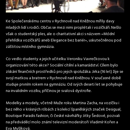
Ke Společenskému centru v Rychnově nad Kněžnou mířily davy
mladých lidí s rodiči. Občas se mezi nimi proplétali i vozíčkáři. Nešlo
však o studentský ples, ale o charitativní akci s názvem »Módní
přehlídka vozíčkářů aneb Elegance bez bariér«, uskutečněnou pod
záštitou místního gymnázia.
Co vedlo studenty a jejich učitelku Veroniku Vavrečkovou k
organizování této akce? Sociální cítění a kamarádství. Cílem bylo
získání finančních prostředků pro jejich spolužáka. Jirka (16 let) žije se
svojí matkou a bratrem v Rychnově nad Kněžnou. V současné době
studuje prvním rokem na gymnáziu. Od svých deseti let se pohybuje
na invalidním vozíku, příčinou je svalová dystrofie.
Modelky a modely, včetně Muže roku Martina Zacha, na vozíčku i
bez něho v krásných róbách z kolekcí španělských značek Desigual,
Boutique Paradis fashion, či české návrhářky Jitky Šedové, pozvali
na předváděcí molo známí televizní moderátoři Vladimír Kořen a
Eva Myšíková.