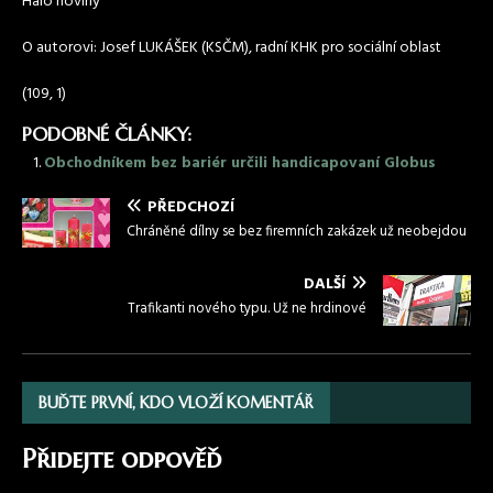
Haló noviny
O autorovi: Josef LUKÁŠEK (KSČM), radní KHK pro sociální oblast
(109, 1)
PODOBNÉ ČLÁNKY:
Obchodníkem bez bariér určili handicapovaní Globus
PŘEDCHOZÍ
Chráněné dílny se bez firemních zakázek už neobejdou
DALŠÍ
Trafikanti nového typu. Už ne hrdinové
BUĎTE PRVNÍ, KDO VLOŽÍ KOMENTÁŘ
Přidejte odpověď