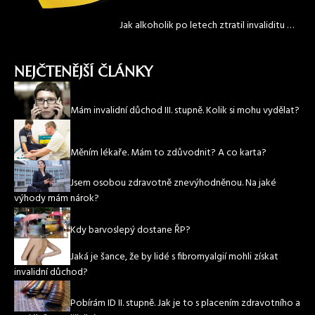
Jak alkoholik po letech ztratil invaliditu …
NEJČTENĚJŠÍ ČLÁNKY
Mám invalidní důchod III. stupně. Kolik si mohu vydělat?
Měním lékaře. Mám to zdůvodnit? A co karta?
Jsem osobou zdravotně znevýhodněnou. Na jaké
výhody mám nárok?
Kdy barvoslepý dostane ŘP?
Jaká je šance, že by lidé s fibromyalgií mohli získat
invalidní důchod?
Pobírám ID II. stupně. Jak je to s placením zdravotního a